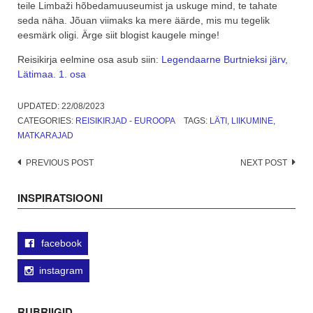
teile Limbaži hõbedamuuseumist ja uskuge mind, te tahate
seda näha. Jõuan viimaks ka mere äärde, mis mu tegelik
eesmärk oligi. Ärge siit blogist kaugele minge!
Reisikirja eelmine osa asub siin:
Legendaarne Burtnieksi järv,
Lätimaa. 1. osa
UPDATED:
22/08/2023
CATEGORIES:
REISIKIRJAD - EUROOPA
TAGS:
LÄTI
,
LIIKUMINE
,
MATKARAJAD
Post
PREVIOUS POST
NEXT POST
navigation
INSPIRATSIOONI
facebook
instagram
RUBRIIGID