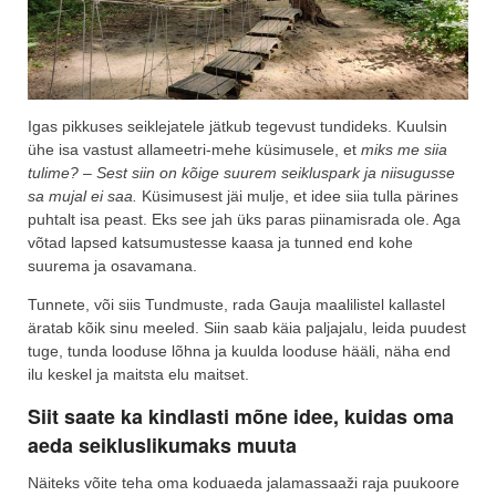
Igas pikkuses seiklejatele jätkub tegevust tundideks. Kuulsin
ühe isa vastust allameetri-mehe küsimusele, et
miks me siia
tulime? – Sest siin on kõige suurem seikluspark ja niisugusse
sa mujal ei saa.
Küsimusest jäi mulje, et idee siia tulla pärines
puhtalt isa peast. Eks see jah üks paras piinamisrada ole. Aga
võtad lapsed katsumustesse kaasa ja tunned end kohe
suurema ja osavamana.
Tunnete, või siis Tundmuste, rada Gauja maalilistel kallastel
äratab kõik sinu meeled. Siin saab käia paljajalu, leida puudest
tuge, tunda looduse lõhna ja kuulda looduse hääli, näha end
ilu keskel ja maitsta elu maitset.
Siit saate ka kindlasti mõne idee, kuidas oma
aeda seikluslikumaks muuta
Näiteks võite teha oma koduaeda jalamassaaži raja puukoore