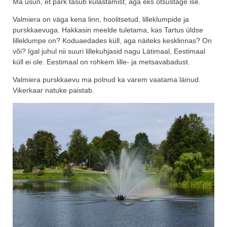
Ma usun, et park tasub külastamist, aga eks otsustage ise.
Valmiera on väga kena linn, hoolitsetud, lilleklumpide ja
purskkaevuga. Hakkasin meelde tuletama, kas Tartus üldse
lilleklumpe on? Koduaedades küll, aga näiteks kesklinnas? On
või? Igal juhul nii suuri lillekuhjasid nagu Lätimaal, Eestimaal
küll ei ole. Eestimaal on rohkem lille- ja metsavabadust.
Valmiera purskkaevu ma polnud ka varem vaatama läinud.
Vikerkaar natuke paistab.