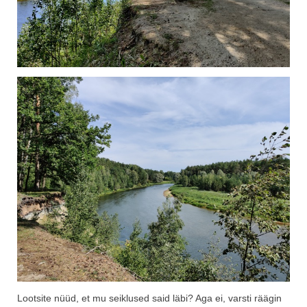
Lootsite nüüd, et mu seiklused said läbi? Aga ei, varsti räägin