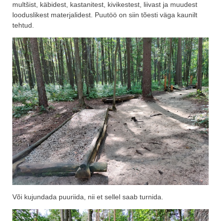
multšist, käbidest, kastanitest, kivikestest, liivast ja muudest
looduslikest materjalidest. Puutöö on siin tõesti väga kaunilt
tehtud.
Või kujundada puuriida, nii et sellel saab turnida.