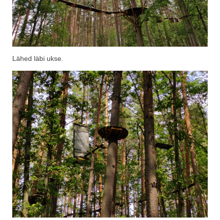
Lähed läbi ukse.