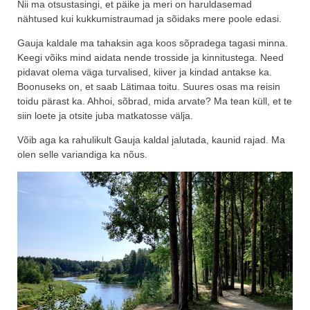
Nii ma otsustasingi, et päike ja meri on haruldasemad
nähtused kui kukkumistraumad ja sõidaks mere poole edasi.
Gauja kaldale ma tahaksin aga koos sõpradega tagasi minna.
Keegi võiks mind aidata nende trosside ja kinnitustega. Need
pidavat olema väga turvalised, kiiver ja kindad antakse ka.
Boonuseks on, et saab Lätimaa toitu. Suures osas ma reisin
toidu pärast ka. Ahhoi, sõbrad, mida arvate? Ma tean küll, et te
siin loete ja otsite juba matkatosse välja.
Võib aga ka rahulikult Gauja kaldal jalutada, kaunid rajad. Ma
olen selle variandiga ka nõus.