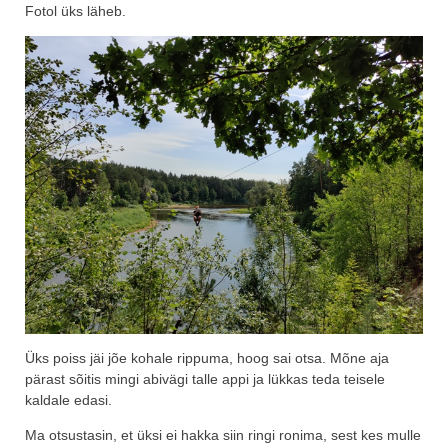
Fotol üks läheb.
Üks poiss jäi jõe kohale rippuma, hoog sai otsa. Mõne aja
pärast sõitis mingi abivägi talle appi ja lükkas teda teisele
kaldale edasi.
Ma otsustasin, et üksi ei hakka siin ringi ronima, sest kes mulle