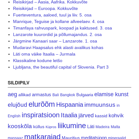
Reisikirjad – Aasia, Aafrika. Kokkuvõte
Reisikirjad – Euroopa. Kokkuvõte
Fuerteventura, aaloed, tuul ja liiv. 5. osa
Manrique, Teguise ja kollane allveelaev. 4. osa
Timanfaya rahvuspark, koopad ja kaktused. 3. osa
Lanzarote kuurordid ja põllumajandus. 2. osa
Järgmine Kanaari saar – Lanzarote. 1. osa
Mudaravi Haapsalus ehk alasti avalikus kohas
Läti oma väike Itaalia – Jurmala
Klassikaline kodune letšo
Ljubljana, the beautiful capital of Slovenia. Part 3
SILDIPILV
aeg
elamise kunst
armastus
allikad
Bulgaaria
Bali
Bangkok
elurõõm
Hispaania
elujõud
immuunsus
in
inspiratsioon
Itaalia
järved
kohvik
kassid
English
liikumine
kooskõla
Läti
küllus
Madeira
Malta
Küpros
matkarajad
meditatsioon
Mauritius
massaaz
mineraalid