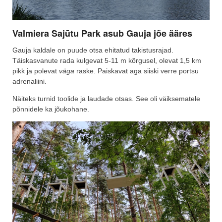
Valmiera Sajūtu Park asub Gauja jõe ääres
Gauja kaldale on puude otsa ehitatud takistusrajad.
Täiskasvanute rada kulgevat 5-11 m kõrgusel, olevat 1,5 km
pikk ja polevat
väga
raske. Paiskavat aga siiski verre portsu
adrenaliini.
Näiteks turnid toolide ja laudade otsas. See oli väiksematele
põnnidele ka jõukohane.