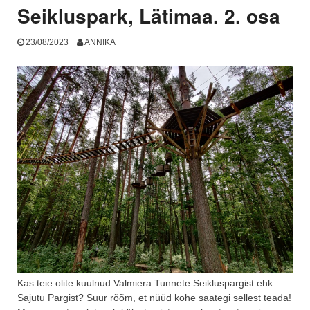
Seikluspark, Lätimaa. 2. osa
23/08/2023
ANNIKA
Kas teie olite kuulnud Valmiera Tunnete Seikluspargist ehk
Sajūtu Pargist? Suur rõõm, et nüüd kohe saategi sellest teada!