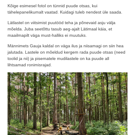
Kõige esimesel fotol on tünnid puude otsas, kui
tähelepanelikumalt vaatad. Kuidagi tuleb nendest üle saada.
Lätlastel on viitsimist puutööd teha ja põnevaid asju välja
mõelda. Juba seetõttu tasub aeg-ajalt Lätimaal käia, et
maailmapilt väga must-halliks ei muutuks.
Männimets Gauja kaldal on väga ilus ja niisamagi on siin hea
jalutada. Lastele on mõeldud kergem rada puude otsas (need
toolid ja nii) ja pisematele mudilastele on ka puude all
lihtsamad ronimisrajad.