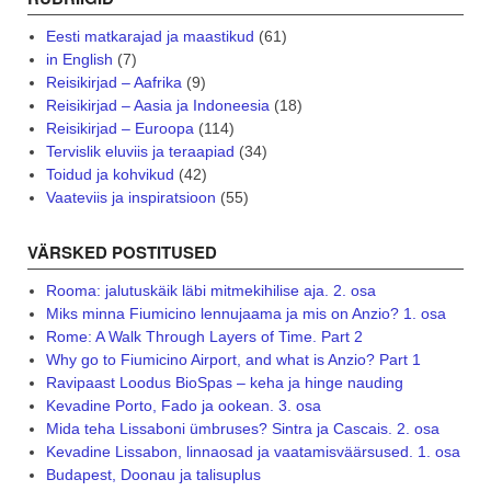
Eesti matkarajad ja maastikud
(61)
in English
(7)
Reisikirjad – Aafrika
(9)
Reisikirjad – Aasia ja Indoneesia
(18)
Reisikirjad – Euroopa
(114)
Tervislik eluviis ja teraapiad
(34)
Toidud ja kohvikud
(42)
Vaateviis ja inspiratsioon
(55)
VÄRSKED POSTITUSED
Rooma: jalutuskäik läbi mitmekihilise aja. 2. osa
Miks minna Fiumicino lennujaama ja mis on Anzio? 1. osa
Rome: A Walk Through Layers of Time. Part 2
Why go to Fiumicino Airport, and what is Anzio? Part 1
Ravipaast Loodus BioSpas – keha ja hinge nauding
Kevadine Porto, Fado ja ookean. 3. osa
Mida teha Lissaboni ümbruses? Sintra ja Cascais. 2. osa
Kevadine Lissabon, linnaosad ja vaatamisväärsused. 1. osa
Budapest, Doonau ja talisuplus