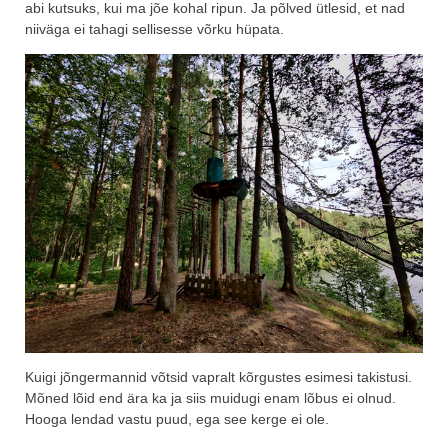
abi kutsuks, kui ma jõe kohal ripun. Ja põlved ütlesid, et nad
niiväga ei tahagi sellisesse võrku hüpata.
Kuigi jõngermannid võtsid vapralt kõrgustes esimesi takistusi.
Mõned lõid end ära ka ja siis muidugi enam lõbus ei olnud.
Hooga lendad vastu puud, ega see kerge ei ole.