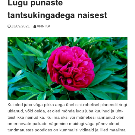
Lugu punaste
tantsukingadega naisest
13/09/2021
ANNIKA
Kui oled juba väga pikka aega ühel sini-rohelisel planeedil ringi
uidanud, võid öelda, et oled mõnda lugu juba kuulnud ja üht-
teist ikka näinud ka. Kui ma üksi või mitmekesi rännanud olen,
on erinevate paikade nägemine muidugi väga põnev olnud,
tundmatustes poodides on kummalisi vidinaid ja lilled maailma