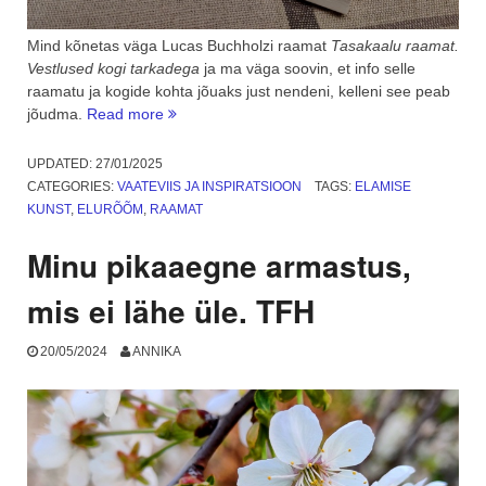
Mind kõnetas väga Lucas Buchholzi raamat
Tasakaalu raamat.
Vestlused kogi tarkadega
ja ma väga soovin, et info selle
raamatu ja kogide kohta jõuaks just nendeni, kelleni see peab
“Aeg
jõudma.
Read more
raamatuga:
Tasakaalu
UPDATED:
27/01/2025
raamat.
CATEGORIES:
VAATEVIIS JA INSPIRATSIOON
TAGS:
ELAMISE
Vestlused
KUNST
,
ELURÕÕM
,
RAAMAT
kogi
tarkadega”
Minu pikaaegne armastus,
mis ei lähe üle. TFH
20/05/2024
ANNIKA