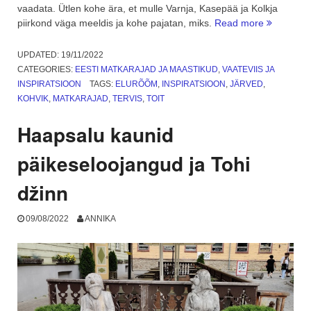
vaadata. Ütlen kohe ära, et mulle Varnja, Kasepää ja Kolkja
“Peipsiäär
piirkond väga meeldis ja kohe pajatan, miks.
Read more
Sibulatee
ja
UPDATED:
19/11/2022
staroverõ.
CATEGORIES:
EESTI MATKARAJAD JA MAASTIKUD
,
VAATEVIIS JA
1.
INSPIRATSIOON
TAGS:
ELURÕÕM
,
INSPIRATSIOON
,
JÄRVED
,
osa”
KOHVIK
,
MATKARAJAD
,
TERVIS
,
TOIT
Haapsalu kaunid
päikeseloojangud ja Tohi
džinn
09/08/2022
ANNIKA