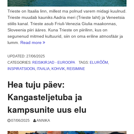
Trieste on Itaalia linn, millest ma polnud varem midagi kuulnud.
Trieste muudab kauniks Aadria meri (Trieste laht) ja Veneetsia
stiilis kanal. Trieste asub Friuli-Venezia Giulia maakonnas,
Sloveenia piiri ääres. Kuna Trieste on piirilinn, kus on
segunenud mitmed kultuurid, siin on oma eriline atmosfäär ja
“Itaaliasse
lumm.
Read more
hommikukohvile.
Kus
UPDATED:
27/06/2025
asub
CATEGORIES:
REISIKIRJAD - EUROOPA
TAGS:
ELURÕÕM
,
Trieste?
INSPIRATSIOON
,
ITAALIA
,
KOHVIK
,
REISIMINE
1.
osa”
Hea tuju päev:
Kangasteljetuba ja
kampsunite uus elu
07/06/2025
ANNIKA