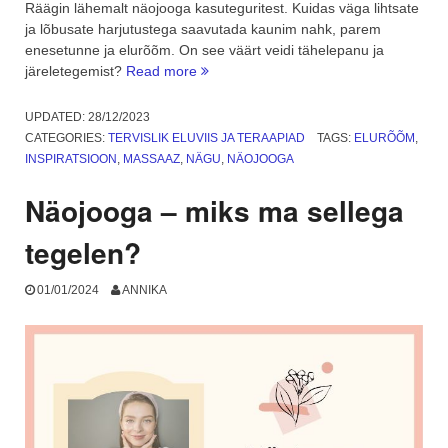
Räägin lähemalt näojooga kasuteguritest. Kuidas väga lihtsate
ja lõbusate harjutustega saavutada kaunim nahk, parem
enesetunne ja elurõõm. On see väärt veidi tähelepanu ja
“Kas
järeletegemist?
Read more
näojooga
tulemus
UPDATED:
28/12/2023
võib
CATEGORIES:
TERVISLIK ELUVIIS JA TERAAPIAD
TAGS:
ELURÕÕM
,
olla
INSPIRATSIOON
,
MASSAAZ
,
NÄGU
,
NÄOJOOGA
elurõõm
ja
Näojooga – miks ma sellega
parem
enesetunne?”
tegelen?
01/01/2024
ANNIKA