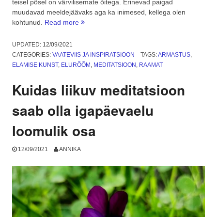
teisel põsel on värvilisemate õitega. Erinevad paigad
muudavad meeldejäävaks aga ka inimesed, kellega olen
“Lugu
kohtunud.
Read more
punaste
tantsukingadega
UPDATED:
12/09/2021
naisest”
CATEGORIES:
VAATEVIIS JA INSPIRATSIOON
TAGS:
ARMASTUS
,
ELAMISE KUNST
,
ELURÕÕM
,
MEDITATSIOON
,
RAAMAT
Kuidas liikuv meditatsioon
saab olla igapäevaelu
loomulik osa
12/09/2021
ANNIKA