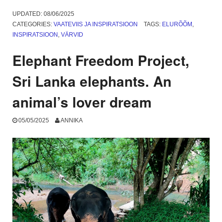
päev
Kang
UPDATED:
08/06/2025
ja
CATEGORIES:
VAATEVIIS JA INSPIRATSIOON
TAGS:
ELURÕÕM
,
kamp
INSPIRATSIOON
,
VÄRVID
uus
elu”
Elephant Freedom Project,
Sri Lanka elephants. An
animal’s lover dream
05/05/2025
ANNIKA