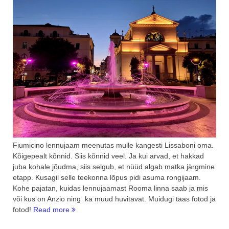
Fiumicino lennujaam meenutas mulle kangesti Lissaboni oma.
Kõigepealt kõnnid. Siis kõnnid veel. Ja kui arvad, et hakkad
juba kohale jõudma, siis selgub, et nüüd algab matka järgmine
etapp. Kusagil selle teekonna lõpus pidi asuma rongijaam.
Kohe pajatan, kuidas lennujaamast Rooma linna saab ja mis
või kus on Anzio ning ka muud huvitavat. Muidugi taas fotod ja
“Miks
fotod!
Read more
minna