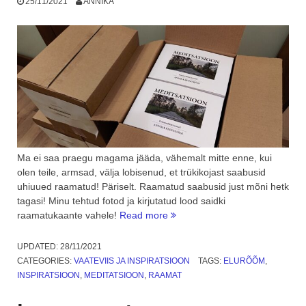
25/11/2021
ANNIKA
Ma ei saa praegu magama jääda, vähemalt mitte enne, kui
olen teile, armsad, välja lobisenud, et trükikojast saabusid
uhiuued raamatud! Päriselt. Raamatud saabusid just mõni hetk
tagasi! Minu tehtud fotod ja kirjutatud lood saidki
“Raamatud
raamatukaante vahele!
Read more
saabusid
trükikojast!”
UPDATED:
28/11/2021
CATEGORIES:
VAATEVIIS JA INSPIRATSIOON
TAGS:
ELURÕÕM
,
INSPIRATSIOON
,
MEDITATSIOON
,
RAAMAT