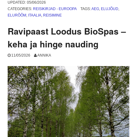
Fiumicino
UPDATED:
05/06/2026
lennujaama
CATEGORIES:
REISIKIRJAD - EUROOPA
TAGS:
AEG
,
ELUJÕUD
,
ja
ELURÕÕM
,
ITAALIA
,
REISIMINE
mis
on
Ravipaast Loodus BioSpas –
Anzio?
1.
keha ja hinge nauding
osa”
11/05/2026
ANNIKA