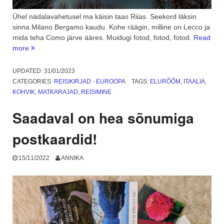
Ühel nädalavahetusel ma käisin taas Riias. Seekord läksin
sinna Milano Bergamo kaudu. Kohe räägin, milline on Lecco ja
mida teha Como järve ääres. Muidugi fotod, fotod, fotod.
Read
“Nädalavahetus
more
Itaalias
–
UPDATED:
31/01/2023
Lecco
CATEGORIES:
REISIKIRJAD - EUROOPA
TAGS:
ELURÕÕM
,
ITAALIA
,
linn
KOHVIK
,
MATKARAJAD
,
REISIMINE
ja
Como
Saadaval on hea sõnumiga
järv.
1.
postkaardid!
osa”
15/11/2022
ANNIKA