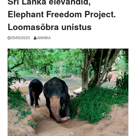
Sri Lanka elevandid,
lover
dream”
Elephant Freedom Project.
Loomasõbra unistus
05/05/2025
ANNIKA