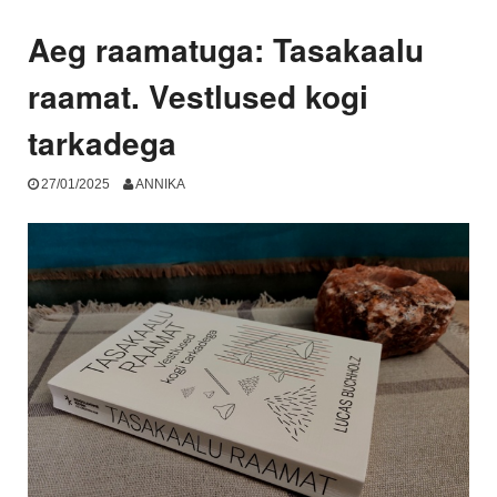
Päikese
ja
Aeg raamatuga: Tasakaalu
Pühajärve”
raamat. Vestlused kogi
tarkadega
27/01/2025
ANNIKA