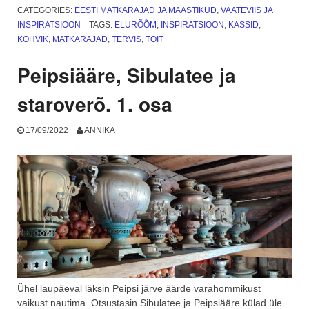
lubokkide
CATEGORIES:
EESTI MATKARAJAD JA MAASTIKUD
,
VAATEVIIS JA
trükkimine.
INSPIRATSIOON
TAGS:
ELURÕÕM
,
INSPIRATSIOON
,
KASSID
,
2.
KOHVIK
,
MATKARAJAD
,
TERVIS
,
TOIT
osa”
Peipsiääre, Sibulatee ja
staroverõ. 1. osa
17/09/2022
ANNIKA
Ühel laupäeval läksin Peipsi järve äärde varahommikust
vaikust nautima. Otsustasin Sibulatee ja Peipsiääre külad üle