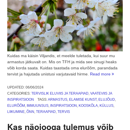
Kuidas ma käisin Viljandis, et meelde tuletada, kui suur mu
armastus jätkuvalt on. Mis on TFH ja mida see sinugi heaks
võib korda saata. Kuidas taastada oma elurõõm, parandada
“Minu
tervist ja hajutada unistusi varjutavaid hirme.
Read more
pikaaegn
armastus,
UPDATED:
06/06/2024
mis
CATEGORIES:
TERVISLIK ELUVIIS JA TERAAPIAD
,
VAATEVIIS JA
ei
INSPIRATSIOON
TAGS:
ARMASTUS
,
ELAMISE KUNST
,
ELUJÕUD
,
lähe
ELURÕÕM
,
IMMUUNSUS
,
INSPIRATSIOON
,
KOOSKÕLA
,
KÜLLUS
,
üle.
LIIKUMINE
,
ÕNN
,
TERAAPIAD
,
TERVIS
TFH”
Kas näojooga tulemus võib