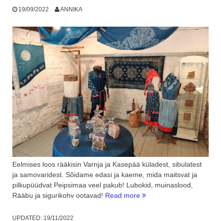
19/09/2022
ANNIKA
Eelmises loos rääkisin Varnja ja Kasepää küladest, sibulatest
ja samovaridest. Sõidame edasi ja kaeme, mida maitsvat ja
pilkupüüdvat Peipsimaa veel pakub! Lubokid, muinaslood,
“Peipsimaa
Rääbu ja sigurikohv ootavad!
Read more
Külastuskeskus
ja
UPDATED:
19/11/2022