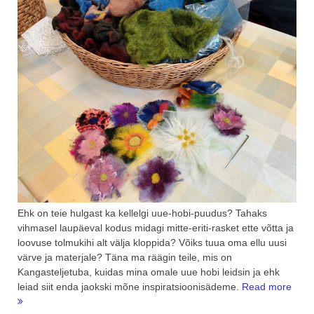
Ehk on teie hulgast ka kellelgi uue-hobi-puudus? Tahaks
vihmasel laupäeval kodus midagi mitte-eriti-rasket ette võtta ja
loovuse tolmukihi alt välja kloppida? Võiks tuua oma ellu uusi
värve ja materjale? Täna ma räägin teile, mis on
Kangasteljetuba, kuidas mina omale uue hobi leidsin ja ehk
“Hea
leiad siit enda jaokski mõne inspiratsioonisädeme.
Read more
tuju