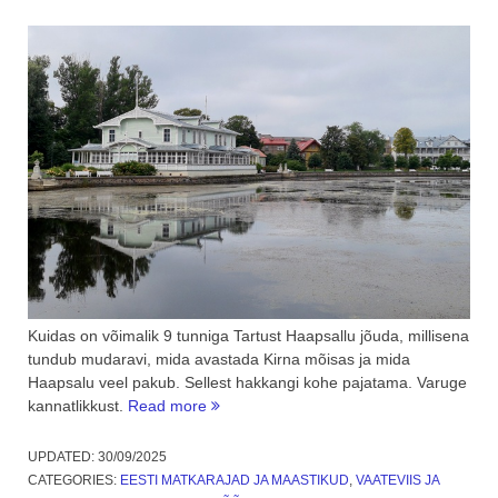
Kuidas on võimalik 9 tunniga Tartust Haapsallu jõuda, millisena
tundub mudaravi, mida avastada Kirna mõisas ja mida
Haapsalu veel pakub. Sellest hakkangi kohe pajatama. Varuge
“Mudaravi
kannatlikkust.
Read more
Haapsalus
ehk
UPDATED:
30/09/2025
alasti
CATEGORIES:
EESTI MATKARAJAD JA MAASTIKUD
,
VAATEVIIS JA