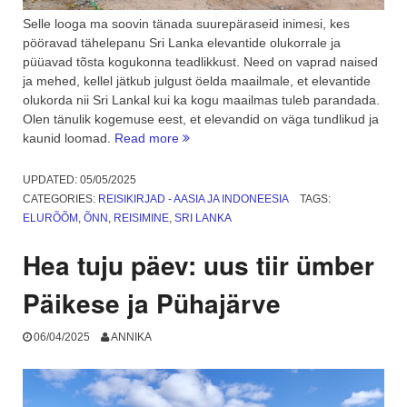
Selle looga ma soovin tänada suurepäraseid inimesi, kes
pööravad tähelepanu Sri Lanka elevantide olukorrale ja
püüavad tõsta kogukonna teadlikkust. Need on vaprad naised
ja mehed, kellel jätkub julgust öelda maailmale, et elevantide
olukorda nii Sri Lankal kui ka kogu maailmas tuleb parandada.
Olen tänulik kogemuse eest, et elevandid on väga tundlikud ja
“Sri
kaunid loomad.
Read more
Lanka
elevandid,
UPDATED:
05/05/2025
Elephant
CATEGORIES:
REISIKIRJAD - AASIA JA INDONEESIA
TAGS:
Freedom
ELURÕÕM
,
ÕNN
,
REISIMINE
,
SRI LANKA
Project.
Loomasõbra
Hea tuju päev: uus tiir ümber
unistus”
Päikese ja Pühajärve
06/04/2025
ANNIKA