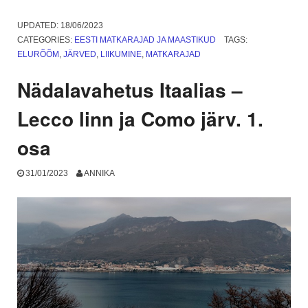
tuju
päev:
UPDATED:
18/06/2023
Mehikoorma
CATEGORIES:
EESTI MATKARAJAD JA MAASTIKUD
TAGS:
rand
ELURÕÕM
,
JÄRVED
,
LIIKUMINE
,
MATKARAJAD
ja
maaelu
Nädalavahetus Itaalias –
eksootiline
külg”
Lecco linn ja Como järv. 1.
osa
31/01/2023
ANNIKA