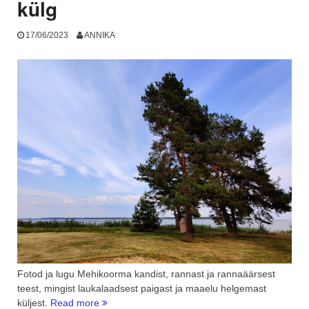
külg
17/06/2023
ANNIKA
Fotod ja lugu Mehikoorma kandist, rannast ja rannaäärsest
teest, mingist laukalaadsest paigast ja maaelu helgemast
“Hea
küljest.
Read more