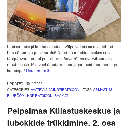
Lobisen teile jälle ühe saladuse välja: valmis said isetehtud
hea sõnumiga postkaardid! Need on mõeldud kinkimiseks
tähtpäevade puhul ja halli argipäeva rõõmsavärvilisemaks
muutmiseks. Mis veel ägedam – ma jagan neid hea meelega
“Saadaval
ka teiega!
Read more
on
hea
UPDATED:
15/11/2022
sõnumiga
CATEGORIES:
VAATEVIIS JA INSPIRATSIOON
TAGS:
ARMASTUS
,
postkaardid!”
ELURÕÕM
,
INSPIRATSIOON
,
RAAMAT
Peipsimaa Külastuskeskus ja
lubokkide trükkimine. 2. osa