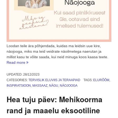
Loodan teile ära põhjendada, kuidas ma leidsin uue kire,
näojooga, miks ma teid veidrate näoilmetega naerutan ja
millist kasu te võite saada, kui neid minuga koos kaasa teete.
“Näojooga
Read more
–
miks
UPDATED:
28/12/2023
ma
CATEGORIES:
TERVISLIK ELUVIIS JA TERAAPIAD
TAGS:
ELURÕÕM
,
sellega
INSPIRATSIOON
,
MASSAAZ
,
NÄGU
,
NÄOJOOGA
tegelen?”
Hea tuju päev: Mehikoorma
rand ja maaelu eksootiline