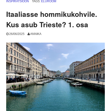
avalikus
INSPIRATSIOON
TAGS:
ELURÕÕM
kohas”
Itaaliasse hommikukohvile.
Kus asub Trieste? 1. osa
26/06/2025
ANNIKA