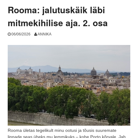
Rooma: jalutuskäik läbi
mitmekihilise aja. 2. osa
06/06/2026
ANNIKA
Rooma ületas tegelikult minu ootusi ja tõusis suuremate
linnade seas üheks mu lemmikuks – kohe Porto kõrvale. Jah,