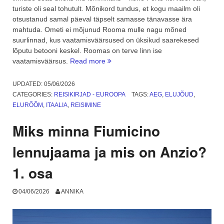
turiste oli seal tohutult. Mõnikord tundus, et kogu maailm oli
otsustanud samal päeval täpselt samasse tänavasse ära
mahtuda. Ometi ei mõjunud Rooma mulle nagu mõned
suurlinnad, kus vaatamisväärsused on üksikud saarekesed
lõputu betooni keskel. Roomas on terve linn ise
“Rooma:
vaatamisväärsus.
Read more
jalutuskäik
läbi
UPDATED:
05/06/2026
mitmekihilise
CATEGORIES:
REISIKIRJAD - EUROOPA
TAGS:
AEG
,
ELUJÕUD
,
aja.
ELURÕÕM
,
ITAALIA
,
REISIMINE
2.
osa”
Miks minna Fiumicino
lennujaama ja mis on Anzio?
1. osa
04/06/2026
ANNIKA