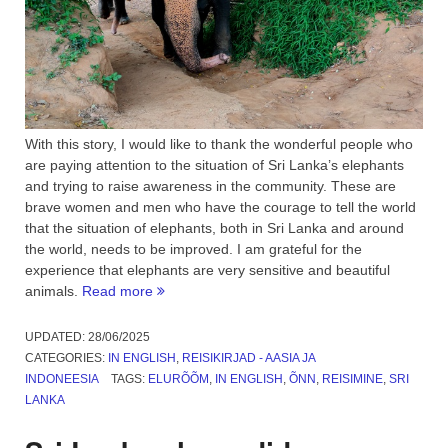
With this story, I would like to thank the wonderful people who
are paying attention to the situation of Sri Lanka’s elephants
and trying to raise awareness in the community. These are
brave women and men who have the courage to tell the world
that the situation of elephants, both in Sri Lanka and around
the world, needs to be improved. I am grateful for the
experience that elephants are very sensitive and beautiful
“Elephant
animals.
Read more
Freedom
Project,
UPDATED:
28/06/2025
Sri
CATEGORIES:
IN ENGLISH
,
REISIKIRJAD - AASIA JA
Lanka
INDONEESIA
TAGS:
ELURÕÕM
,
IN ENGLISH
,
ÕNN
,
REISIMINE
,
SRI
elephants.
LANKA
An
animal’s