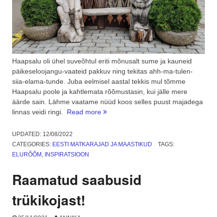
Haapsalu oli ühel suveõhtul eriti mõnusalt sume ja kauneid
päikeseloojangu-vaateid pakkuv ning tekitas ahh-ma-tulen-
siia-elama-tunde. Juba eelmisel aastal tekkis mul tõmme
Haapsalu poole ja kahtlemata rõõmustasin, kui jälle mere
äärde sain. Lähme vaatame nüüd koos selles puust majadega
“Haapsalu
linnas veidi ringi.
Read more
kaunid
päikeseloojangud
UPDATED:
12/08/2022
ja
CATEGORIES:
EESTI MATKARAJAD JA MAASTIKUD
TAGS:
Tohi
ELURÕÕM
,
INSPIRATSIOON
džinn”
Raamatud saabusid
trükikojast!