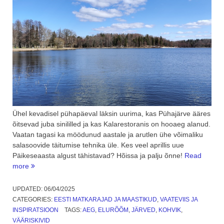
Ühel kevadisel pühapäeval läksin uurima, kas Pühajärve ääres
õitsevad juba sinililled ja kas Kalarestoranis on hooaeg alanud.
Vaatan tagasi ka möödunud aastale ja arutlen ühe võimaliku
salasoovide täitumise tehnika üle. Kes veel aprillis uue
Päikeseaasta algust tähistavad? Hõissa ja palju õnne!
Read
“Hea
more
tuju
päev:
UPDATED:
06/04/2025
uus
CATEGORIES:
EESTI MATKARAJAD JA MAASTIKUD
,
VAATEVIIS JA
tiir
INSPIRATSIOON
TAGS:
AEG
,
ELURÕÕM
,
JÄRVED
,
KOHVIK
,
ümber
VÄÄRISKIVID