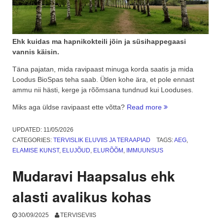
Ehk kuidas ma hapnikokteili jõin ja süsihappegaasi
vannis käisin.
Täna pajatan, mida ravipaast minuga korda saatis ja mida
Loodus BioSpas teha saab. Ütlen kohe ära, et pole ennast
ammu nii hästi, kerge ja rõõmsana tundnud kui Looduses.
“Ravipaast
Miks aga üldse ravipaast ette võtta?
Read more
Loodus
BioSpas
UPDATED:
11/05/2026
–
CATEGORIES:
TERVISLIK ELUVIIS JA TERAAPIAD
TAGS:
AEG
,
keha
ELAMISE KUNST
,
ELUJÕUD
,
ELURÕÕM
,
IMMUUNSUS
ja
hinge
Mudaravi Haapsalus ehk
nauding”
alasti avalikus kohas
30/09/2025
TERVISEVIIS