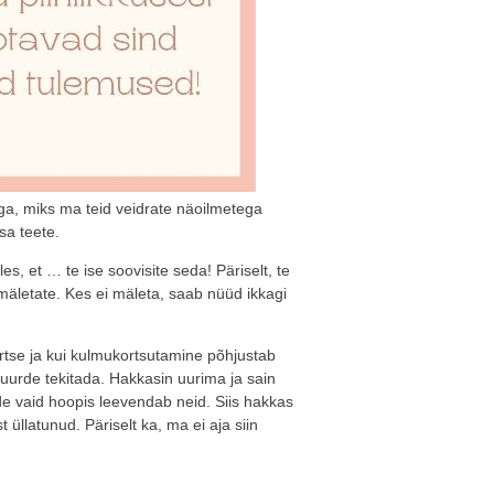
ga, miks ma teid veidrate näoilmetega
sa teete.
, et … te ise soovisite seda! Päriselt, te
i mäletate. Kes ei mäleta, saab nüüd ikkagi
rtse ja kui kulmukortsutamine põhjustab
juurde tekitada. Hakkasin uurima ja sain
de vaid hoopis leevendab neid. Siis hakkas
üllatunud. Päriselt ka, ma ei aja siin