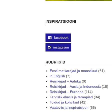
INSPIRATSIOONI
facebook
instagram
RUBRIIGID
Eesti matkarajad ja maastikud
(61)
in English
(7)
Reisikirjad – Aafrika
(9)
Reisikirjad – Aasia ja Indoneesia
(18)
Reisikirjad – Euroopa
(114)
Tervislik eluviis ja teraapiad
(34)
Toidud ja kohvikud
(42)
Vaateviis ja inspiratsioon
(55)