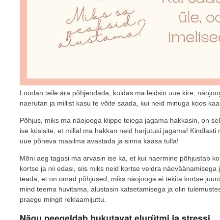
Loodan teile ära põhjendada, kuidas ma leidsin uue kire, näojoo
naerutan ja millist kasu te võite saada, kui neid minuga koos kaa
Põhjus, miks ma näojooga klippe teiega jagama hakkasin, on selles
ise küsisite, et millal ma hakkan neid harjutusi jagama! Kindlast
uue põneva maailma avastada ja sinna kaasa tulla!
Mõni aeg tagasi ma arvasin ise ka, et kui naermine põhjustab ko
kortse ja nii edasi, siis miks neid kortse veidra näoväänamisega 
teada, et on omad põhjused, miks näojooga ei tekita kortse juur
mind teema huvitama, alustasin katsetamisega ja olin tulemustest 
praegu mingit reklaamijuttu.
Nägu peegeldab hukutavat elurütmi ja stressi