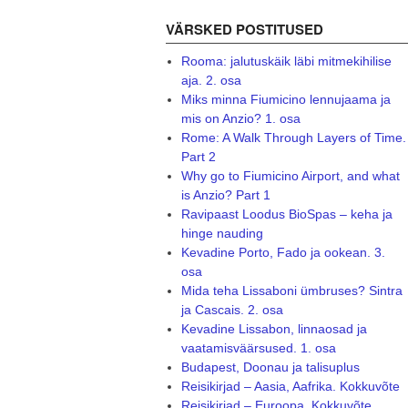
VÄRSKED POSTITUSED
Rooma: jalutuskäik läbi mitmekihilise
aja. 2. osa
Miks minna Fiumicino lennujaama ja
mis on Anzio? 1. osa
Rome: A Walk Through Layers of Time.
Part 2
Why go to Fiumicino Airport, and what
is Anzio? Part 1
Ravipaast Loodus BioSpas – keha ja
hinge nauding
Kevadine Porto, Fado ja ookean. 3.
osa
Mida teha Lissaboni ümbruses? Sintra
ja Cascais. 2. osa
Kevadine Lissabon, linnaosad ja
vaatamisväärsused. 1. osa
Budapest, Doonau ja talisuplus
Reisikirjad – Aasia, Aafrika. Kokkuvõte
Reisikirjad – Euroopa. Kokkuvõte