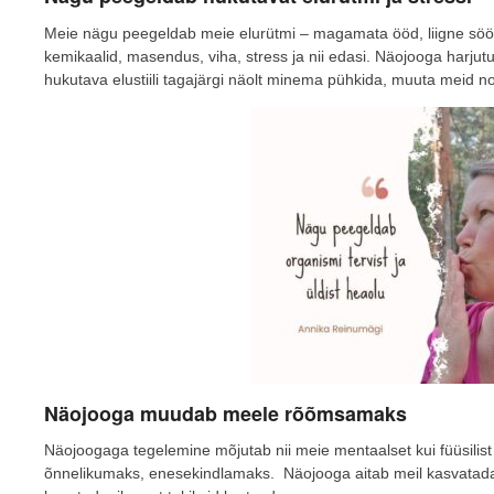
Meie nägu peegeldab meie elurütmi – magamata ööd, liigne söö
kemikaalid, masendus, viha, stress ja nii edasi. Näojooga harjut
hukutava elustiili tagajärgi näolt minema pühkida, muuta meid 
Näojooga muudab meele rõõmsamaks
Näojoogaga tegelemine mõjutab nii meie mentaalset kui füüsilis
õnnelikumaks, enesekindlamaks. Näojooga aitab meil kasvatada