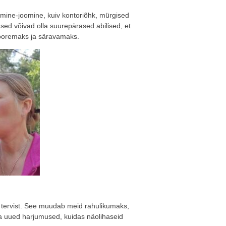
mine-joomine, kuiv kontoriõhk, mürgised
used võivad olla suurepärased abilised, et
nooremaks ja säravamaks.
t tervist. See muudab meid rahulikumaks,
 uued harjumused, kuidas näolihaseid