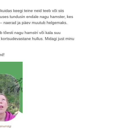
kuidas keegi teine neid teeb või siis
lguses tundusin endale nagu hamster, kes
a – naerad ja päev muutub helgemaks.
ub tõesti nagu hamstri või kala suu
 kortsudevastane hullus. Midagi just minu
ed!