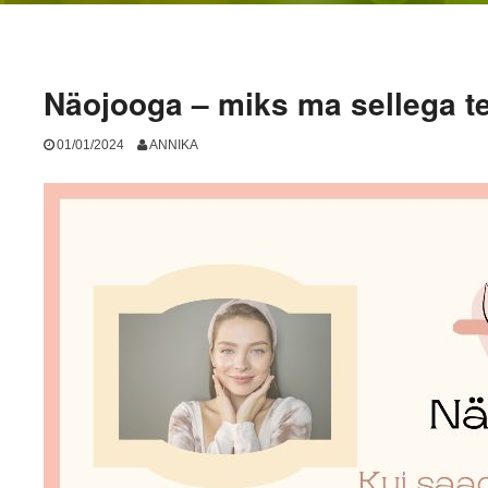
Näojooga – miks ma sellega t
01/01/2024
ANNIKA