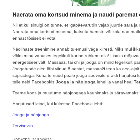
Naerata oma kortsud minema ja naudi paremat
Nii et kui sinulgi on tunne, et igapäevarutiin vajab juurde sära ja
Naerata oma kortsud minema, katseta hamstri või kala näo matkim
ennast tõsiselt ei võta.
Näolihaste treenimine annab tulemusi väga kiiresti. Miks mul ikka k
võiks minu vanuses tegelikult kortse rohkem olla! Lisaks mõjuva
energetiseerivalt. Massaaž, tai chi ja jooga on mind tegelikult p
Joogatunde olen läbi viinud 8 aastat, massaaži teen ka aeg-ajalt
sõpradega. Kuna te nüüd peale jooga soovisite eraldi harjutusi k
teile neid Facebookis
Jooga ja näojooga
lehel ja vanal heal
Ter
Teeme koos ja muutume näojoogaga kaunimaks ja säravamaks!
Harjutused leiad, kui külastad Facebooki lehti:
Jooga ja näojooga
Terviseviis