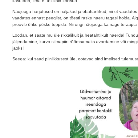
kasutada, ilma et tekiksid kortsud.
Näojooga harjutused on naljakad ja ebaharilikud, nii et vaadates 
vaadates ennast peeglist, on tõesti raske naeru tagasi hoida. A
proovib õhku põske toppida. Nii ongi näojooga ka nagu teraapi
Loodan, et saate mu üle rikkalikult ja heatahtlikult naerda! Tund
jäljendamine, kurva silmapiiri rõõmsamaks avardamine või mingi
jaoks!
Seega: kui saad piinlikkusest üle, ootavad sind imelised tulemus