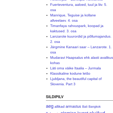
Fuerteventura, aaloed, tuul ja liiv. 5.
osa
Manrique, Teguise ja kollane
allveelaev. 4. osa
Timanfaya rahvuspark, koopad ja
kaktused. 3. osa
Lanzarote kuurordid ja põllumajandus.
2. osa
Järgmine Kanaari saar – Lanzarote. 1.
osa
Mudaravi Haapsalus ehk alasti avalikus
kohas
Läti oma väike Itaalia – Jurmala
Klassikaline kodune letšo
Ljubljana, the beautiful capital of
Slovenia. Part 3
SILDIPILV
aeg
armastus
allikad
Bali
Bangkok