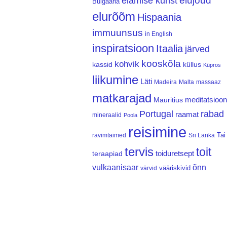
elujõud
elamise kunst
Bulgaaria
elurõõm
Hispaania
immuunsus
in English
inspiratsioon
Itaalia
järved
kooskõla
kohvik
kassid
küllus
Küpros
liikumine
Läti
Madeira
Malta
massaaz
matkarajad
meditatsioon
Mauritius
Portugal
rabad
raamat
mineraalid
Poola
reisimine
Tai
ravimtaimed
Sri Lanka
tervis
toit
teraapiad
toiduretsept
vulkaanisaar
õnn
vääriskivid
värvid