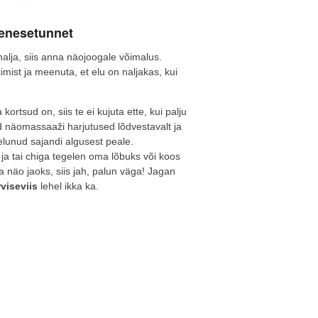
 enesetunnet
 nalja, siis anna näojoogale võimalus.
ist ja meenuta, et elu on naljakas, kui
ortsud on, siis te ei kujuta ette, kui palju
d näomassaaži harjutused lõdvestavalt ja
aelunud sajandi algusest peale.
 ja tai chiga tegelen oma lõbuks või koos
a näo jaoks, siis jah, palun väga! Jagan
viseviis
lehel ikka ka.