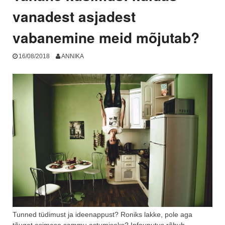
vanadest asjadest
vabanemine meid mõjutab?
16/08/2018
ANNIKA
Tunned tüdimust ja ideenappust? Roniks lakke, pole aga