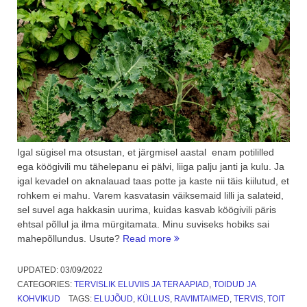
Igal sügisel ma otsustan, et järgmisel aastal enam potililled
ega köögivili mu tähelepanu ei pälvi, liiga palju janti ja kulu. Ja
igal kevadel on aknalauad taas potte ja kaste nii täis kiilutud, et
rohkem ei mahu. Varem kasvatasin väiksemaid lilli ja salateid,
sel suvel aga hakkasin uurima, kuidas kasvab köögivili päris
ehtsal põllul ja ilma mürgitamata. Minu suviseks hobiks sai
“Mahepõllundus.
mahepõllundus. Usute?
Read more
Kasvata
oma
UPDATED:
03/09/2022
köögivili
CATEGORIES:
TERVISLIK ELUVIIS JA TERAAPIAD
,
TOIDUD JA
ise.
KOHVIKUD
TAGS:
ELUJÕUD
,
KÜLLUS
,
RAVIMTAIMED
,
TERVIS
,
TOIT