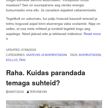
tõuget esimese sammu astumiseks? Infouputus rõhub
maatasa? See on suurepärane aeg värske energia
kutsumiseks oma ellu. Ja vanadest asjadest vabanemiseks.
Tegelikult on uskumatu, kui palju hoiavad kasutult seisvad ja
tolmu koguvad asjad kinni eluenergia vaba voolamist. Nipp on
selles, et osa meie mõtteid ja tundeid tegeleb kogu aeg
“Tän
asjadega. Need jäävad ette ja tekitavad mälestusi.
Read more
küsi
kuid
vana
UPDATED:
07/08/2020
asja
CATEGORIES:
VAATEVIIS JA INSPIRATSIOON
TAGS:
INSPIRATSIOON
,
vab
KÜLLUS
,
ÕNN
meid
mõju
Raha. Kuidas parandada
temaga suhteid?
06/07/2016
TERVISEVIIS