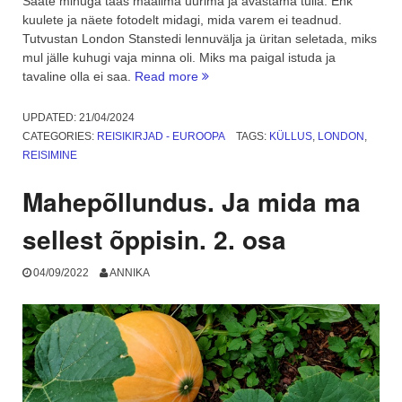
Saate minuga taas maailma uurima ja avastama tulla. Ehk
kuulete ja näete fotodelt midagi, mida varem ei teadnud.
Tutvustan London Stanstedi lennuvälja ja üritan seletada, miks
mul jälle kuhugi vaja minna oli. Miks ma paigal istuda ja
“London
tavaline olla ei saa.
Read more
Stansted.
Mis
UPDATED:
21/04/2024
mul
CATEGORIES:
REISIKIRJAD - EUROOPA
TAGS:
KÜLLUS
,
LONDON
,
sinna
REISIMINE
asja
oli?
Mahepõllundus. Ja mida ma
1.
osa”
sellest õppisin. 2. osa
04/09/2022
ANNIKA