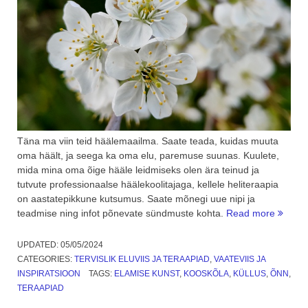
Täna ma viin teid häälemaailma. Saate teada, kuidas muuta
oma häält, ja seega ka oma elu, paremuse suunas. Kuulete,
mida mina oma õige hääle leidmiseks olen ära teinud ja
tutvute professionaalse häälekoolitajaga, kellele heliteraapia
on aastatepikkune kutsumus. Saate mõnegi uue nipi ja
“Helite
teadmise ning infot põnevate sündmuste kohta.
Read more
Kuidas
muuta
UPDATED:
05/05/2024
oma
CATEGORIES:
TERVISLIK ELUVIIS JA TERAAPIAD
,
VAATEVIIS JA
häält
INSPIRATSIOON
TAGS:
ELAMISE KUNST
,
KOOSKÕLA
,
KÜLLUS
,
ÕNN
,
ja
TERAAPIAD
seega