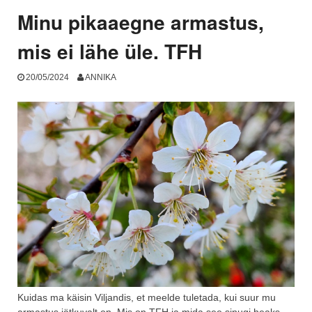
Minu pikaaegne armastus,
mis ei lähe üle. TFH
20/05/2024
ANNIKA
Kuidas ma käisin Viljandis, et meelde tuletada, kui suur mu
armastus jätkuvalt on. Mis on TFH ja mida see sinugi heaks