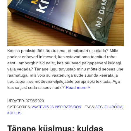
Kas sa peaksid töölt ära tulema, et miljonäri elu elada? Mille
poolest erinevad inimesed, kes ostavad oma teenitud raha
eest Lamborghinisid neist, kes püüavad palgapäevani kuidagi
välja vedada? Tänane lugu tutvustab minu mõtteid seoses ühe
raamatuga, mis võib su vaatenurga uude suunda keerata ja
traditsioonilise mõtteviisi viljelejatele paraja šoki tekitada. Aga
“Aeg
kas sa just seda ei soovinudki?
Read more
raamatuga:
Miljonäri
UPDATED:
07/08/2020
Kiirtee”
CATEGORIES:
VAATEVIIS JA INSPIRATSIOON
TAGS:
AEG
,
ELURÕÕM
,
KÜLLUS
Tänane küsimus: kuidas