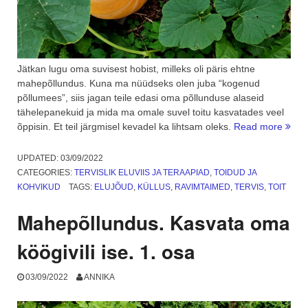
Jätkan lugu oma suvisest hobist, milleks oli päris ehtne
mahepõllundus. Kuna ma nüüdseks olen juba “kogenud
põllumees”, siis jagan teile edasi oma põllunduse alaseid
tähelepanekuid ja mida ma omale suvel toitu kasvatades veel
“Mah
õppisin. Et teil järgmisel kevadel ka lihtsam oleks.
Read more
Ja
mida
UPDATED:
03/09/2022
ma
CATEGORIES:
TERVISLIK ELUVIIS JA TERAAPIAD
,
TOIDUD JA
selle
KOHVIKUD
TAGS:
ELUJÕUD
,
KÜLLUS
,
RAVIMTAIMED
,
TERVIS
,
TOIT
õppis
2.
Mahepõllundus. Kasvata oma
osa”
köögivili ise. 1. osa
03/09/2022
ANNIKA