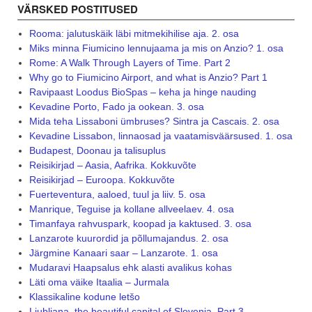
VÄRSKED POSTITUSED
Rooma: jalutuskäik läbi mitmekihilise aja. 2. osa
Miks minna Fiumicino lennujaama ja mis on Anzio? 1. osa
Rome: A Walk Through Layers of Time. Part 2
Why go to Fiumicino Airport, and what is Anzio? Part 1
Ravipaast Loodus BioSpas – keha ja hinge nauding
Kevadine Porto, Fado ja ookean. 3. osa
Mida teha Lissaboni ümbruses? Sintra ja Cascais. 2. osa
Kevadine Lissabon, linnaosad ja vaatamisväärsused. 1. osa
Budapest, Doonau ja talisuplus
Reisikirjad – Aasia, Aafrika. Kokkuvõte
Reisikirjad – Euroopa. Kokkuvõte
Fuerteventura, aaloed, tuul ja liiv. 5. osa
Manrique, Teguise ja kollane allveelaev. 4. osa
Timanfaya rahvuspark, koopad ja kaktused. 3. osa
Lanzarote kuurordid ja põllumajandus. 2. osa
Järgmine Kanaari saar – Lanzarote. 1. osa
Mudaravi Haapsalus ehk alasti avalikus kohas
Läti oma väike Itaalia – Jurmala
Klassikaline kodune letšo
Ljubljana, the beautiful capital of Slovenia. Part 3