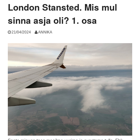
ka
London Stansted. Mis mul
oma
elu?”
sinna asja oli? 1. osa
21/04/2024
ANNIKA