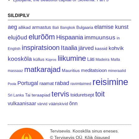
SILDIPILV
aeg
elamise kunst
armastus
allikad
Bulgaaria
Bali
Bangkok
elurõõm
Hispaania
elujõud
immuunsus
in
inspiratsioon
Itaalia
järved
kohvik
kassid
English
liikumine
kooskõla
Läti
küllus
Madeira
Malta
Küpros
matkarajad
meditatsioon
Mauritius
massaaz
mineraalid
reisimine
Portugal
rabad
raamat
ravimtaimed
Poola
tervis
toit
teraapiad
toiduretsept
Tai
Sri Lanka
vulkaanisaar
õnn
vääriskivid
värvid
Terviseviis. Kooskõla sinus eneses.
© Terviseviis OÜ. Kõik õigused