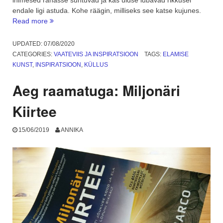
inimesed rahasse suhtuvad ja kas üldse lubavad rikkusel
endale ligi astuda. Kohe räägin, milliseks see katse kujunes.
“Kuidas
Read more
küllus
voolama
UPDATED:
07/08/2020
saada
CATEGORIES:
VAATEVIIS JA INSPIRATSIOON
TAGS:
ELAMISE
ehk
KUNST
,
INSPIRATSIOON
,
KÜLLUS
eksperiment
5
Aeg raamatuga: Miljonäri
euroga”
Kiirtee
15/06/2019
ANNIKA