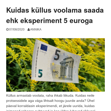
1.
osa”
Kuidas küllus voolama saada
ehk eksperiment 5 euroga
07/08/2020
ANNIKA
Küllus armastab voolata, raha ihkab liikuda. Kuidas neile
protsessidele aga väga lihtsalt hoogu juurde anda? Ühel
päeval korraldasin eksperimendi, et järele uurida, kuidas