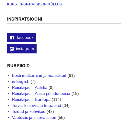
suhteid?”
KUNST
,
INSPIRATSIOON
,
KÜLLUS
INSPIRATSIOONI
facebook
instagram
RUBRIIGID
Eesti matkarajad ja maastikud
(61)
in English
(7)
Reisikirjad – Aafrika
(9)
Reisikirjad – Aasia ja Indoneesia
(18)
Reisikirjad – Euroopa
(114)
Tervislik eluviis ja teraapiad
(34)
Toidud ja kohvikud
(42)
Vaateviis ja inspiratsioon
(55)