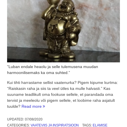
“Luban endale heaolu ja selle tulemusena muudan
harmoonilisemaks ka oma suhted.”
Kui tihti harrastame sellist vaatenurka? Pigem kipume kurtma:
“Raiskasin raha ja siis ta veel ütles ka mulle halvasti.” Kas
suuname teadlikult oma fookuse sellele, et parandada oma
tervist ja meeleolu või pigem sellele, et loobime raha asjatult
“Raha.
tuulde?
Read more
Kuidas
parandada
UPDATED:
07/08/2020
temaga
CATEGORIES:
VAATEVIIS JA INSPIRATSIOON
TAGS:
ELAMISE