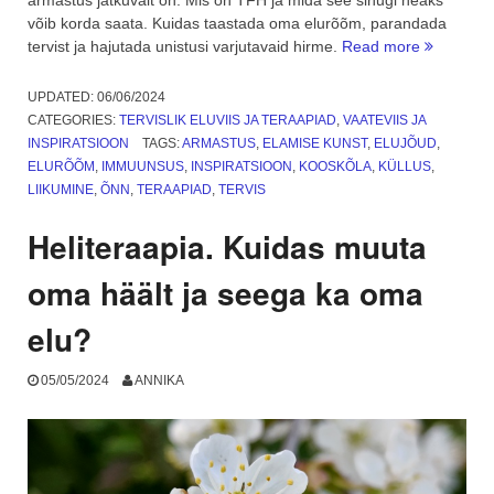
võib korda saata. Kuidas taastada oma elurõõm, parandada
“Minu
tervist ja hajutada unistusi varjutavaid hirme.
Read more
pikaaegn
armastus,
UPDATED:
06/06/2024
mis
CATEGORIES:
TERVISLIK ELUVIIS JA TERAAPIAD
,
VAATEVIIS JA
ei
INSPIRATSIOON
TAGS:
ARMASTUS
,
ELAMISE KUNST
,
ELUJÕUD
,
lähe
ELURÕÕM
,
IMMUUNSUS
,
INSPIRATSIOON
,
KOOSKÕLA
,
KÜLLUS
,
üle.
LIIKUMINE
,
ÕNN
,
TERAAPIAD
,
TERVIS
TFH”
Heliteraapia. Kuidas muuta
oma häält ja seega ka oma
elu?
05/05/2024
ANNIKA