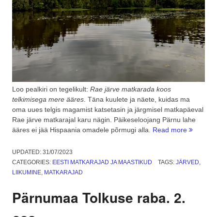
Loo pealkiri on tegelikult:
Rae järve matkarada koos
telkimisega mere ääres
. Täna kuulete ja näete, kuidas ma
oma uues telgis magamist katsetasin ja järgmisel matkapäeval
Rae järve matkarajal karu nägin. Päikeseloojang Pärnu lahe
“Rae
ääres ei jää Hispaania omadele põrmugi alla.
Read more
järve
matkarad
UPDATED:
31/07/2023
3.
CATEGORIES:
EESTI MATKARAJAD JA MAASTIKUD
TAGS:
JÄRVED
,
osa”
LIIKUMINE
,
MATKARAJAD
Pärnumaa Tolkuse raba. 2.