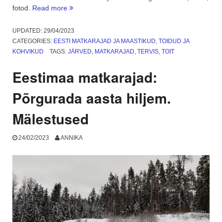
“Kalapuhvetite
fotod.
Read more
päev
Sibulateel
UPDATED:
29/04/2023
ja
CATEGORIES:
EESTI MATKARAJAD JA MAASTIKUD
,
TOIDUD JA
Peipsi
KOHVIKUD
TAGS:
JÄRVED
,
MATKARAJAD
,
TERVIS
,
TOIT
ilu.
3.
Eestimaa matkarajad:
osa”
Põrgurada aasta hiljem.
Mälestused
24/02/2023
ANNIKA