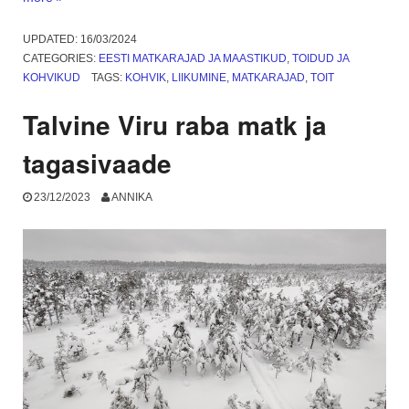
kaudu
Tillu
UPDATED:
16/03/2024
kohvikusse
CATEGORIES:
EESTI MATKARAJAD JA MAASTIKUD
,
TOIDUD JA
Põlvas”
KOHVIKUD
TAGS:
KOHVIK
,
LIIKUMINE
,
MATKARAJAD
,
TOIT
Talvine Viru raba matk ja
tagasivaade
23/12/2023
ANNIKA