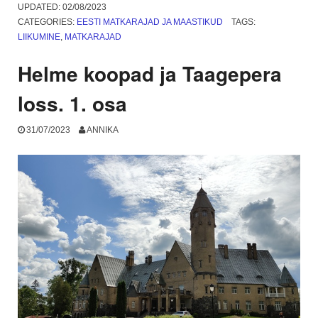
raba.
UPDATED:
02/08/2023
2.
CATEGORIES:
EESTI MATKARAJAD JA MAASTIKUD
TAGS:
osa”
LIIKUMINE
,
MATKARAJAD
Helme koopad ja Taagepera
loss. 1. osa
31/07/2023
ANNIKA