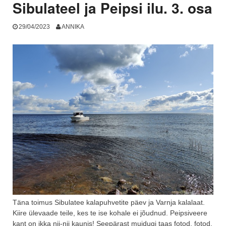
Sibulateel ja Peipsi ilu. 3. osa
29/04/2023
ANNIKA
Täna toimus Sibulatee kalapuhvetite päev ja Varnja kalalaat.
Kiire ülevaade teile, kes te ise kohale ei jõudnud. Peipsiveere
kant on ikka nii-nii kaunis! Seepärast muidugi taas fotod, fotod,