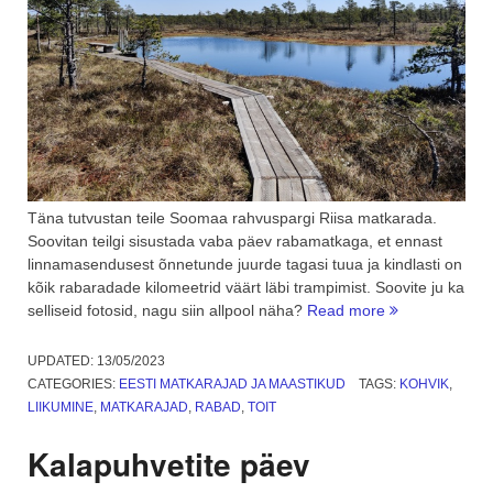
Täna tutvustan teile Soomaa rahvuspargi Riisa matkarada.
Soovitan teilgi sisustada vaba päev rabamatkaga, et ennast
linnamasendusest õnnetunde juurde tagasi tuua ja kindlasti on
kõik rabaradade kilomeetrid väärt läbi trampimist. Soovite ju ka
“Soomaa
selliseid fotosid, nagu siin allpool näha?
Read more
looduskaitseal
Riisa
UPDATED:
13/05/2023
õpperada”
CATEGORIES:
EESTI MATKARAJAD JA MAASTIKUD
TAGS:
KOHVIK
,
LIIKUMINE
,
MATKARAJAD
,
RABAD
,
TOIT
Kalapuhvetite päev