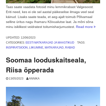
Taas saate vaadata fotosid minu lemmikrabast Valgesoost.
Eriti need, kes ei ole sel aastal päikeselise ilmaga veel seal
käinud. Lisaks saate teada, et aeg-ajalt toimub Põlvamaal
selline üritus nagu Ihamaru Kõivualutse laat. Ja mõni sõna
“Suvine
minu isiklikest veidratest toitumisharjumustest.
Read more
Valgeso
ja
UPDATED:
12/06/2023
Ihamaru
CATEGORIES:
EESTI MATKARAJAD JA MAASTIKUD
TAGS:
Kõivual
INSPIRATSIOON
,
LIIKUMINE
,
MATKARAJAD
,
RABAD
laat”
Soomaa looduskaitseala,
Riisa õpperada
13/05/2023
ANNIKA