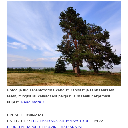
Fotod ja lugu Mehikoorma kandist, rannast ja rannaäärsest
teest, mingist laukalaadsest paigast ja maaelu helgemast
“Hea
küljest.
Read more
tuju
päev:
UPDATED:
18/06/2023
Mehikoorma
CATEGORIES:
EESTI MATKARAJAD JA MAASTIKUD
TAGS:
rand
ELURÕÕM
,
JÄRVED
,
LIIKUMINE
,
MATKARAJAD