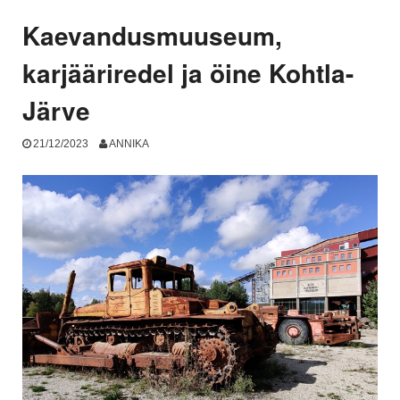
matkarajad”
Kaevandusmuuseum,
karjääriredel ja öine Kohtla-
Järve
21/12/2023
ANNIKA