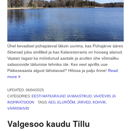
Ühel kevadisel pühapäeval läksin uurima, kas Pühajärve ääres
õitsevad juba sinililled ja kas Kalarestoranis on hooaeg alanud.
Vaatan tagasi ka möödunud aastale ja arutlen ühe võimaliku
salasoovide täitumise tehnika üle. Kes veel aprillis uue
Päikeseaasta algust tähistavad? Hõissa ja palju õnne!
Read
“Hea
more
tuju
päev:
UPDATED:
06/04/2025
uus
CATEGORIES:
EESTI MATKARAJAD JA MAASTIKUD
,
VAATEVIIS JA
tiir
INSPIRATSIOON
TAGS:
AEG
,
ELURÕÕM
,
JÄRVED
,
KOHVIK
,
ümber
VÄÄRISKIVID
Päikese
ja
Valgesoo kaudu Tillu
Pühajärve”