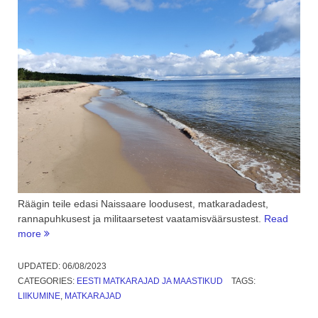
Räägin teile edasi Naissaare loodusest, matkaradadest,
rannapuhkusest ja militaarsetest vaatamisväärsustest.
Read
“Eestimaa
more
matkarajad:
Naissaare
UPDATED:
06/08/2023
looduspark.
CATEGORIES:
EESTI MATKARAJAD JA MAASTIKUD
TAGS:
2.
LIIKUMINE
,
MATKARAJAD
osa”