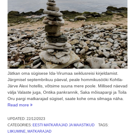
Jätkan oma sügisese Ida-Virumaa seiklusreisi kirjeldamist.
Järgmisel septembrikuu päeval, peale hommikusööki Kohtla-
Järve Alexi hotellis, võtsime suuna mere poole. Millised näevad
välja Valaste juga, Ontika pankrannik, Saka mõisapargi ja Toila
Oru pargi matkarajad sügisel, saate kohe oma silmaga näha.
“Valaste
Read more
juga
ja
UPDATED:
22/12/2023
Ida-
CATEGORIES:
EESTI MATKARAJAD JA MAASTIKUD
TAGS:
Virumaa
LIIKUMINE
,
MATKARAJAD