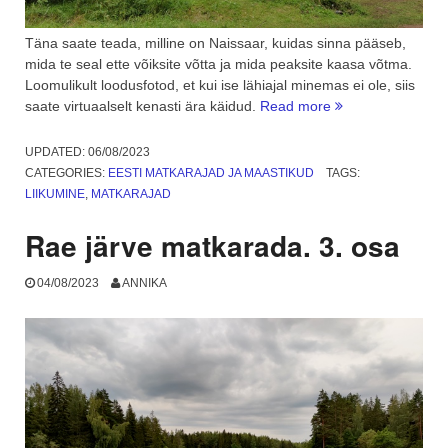
Täna saate teada, milline on Naissaar, kuidas sinna pääseb,
mida te seal ette võiksite võtta ja mida peaksite kaasa võtma.
Loomulikult loodusfotod, et kui ise lähiajal minemas ei ole, siis
“Eestimaa
saate virtuaalselt kenasti ära käidud.
Read more
matkarajad:
Naissaar,
UPDATED:
06/08/2023
militaarsed
CATEGORIES:
EESTI MATKARAJAD JA MAASTIKUD
TAGS:
huviväärsused.
LIIKUMINE
,
MATKARAJAD
1.
osa”
Rae järve matkarada. 3. osa
04/08/2023
ANNIKA