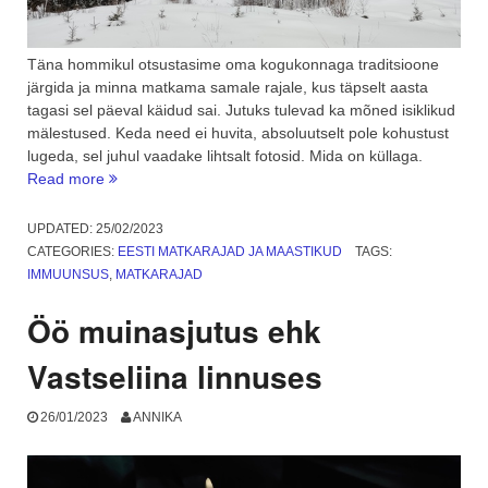
Täna hommikul otsustasime oma kogukonnaga traditsioone
järgida ja minna matkama samale rajale, kus täpselt aasta
tagasi sel päeval käidud sai. Jutuks tulevad ka mõned isiklikud
mälestused. Keda need ei huvita, absoluutselt pole kohustust
lugeda, sel juhul vaadake lihtsalt fotosid. Mida on küllaga.
“Eestimaa
Read more
matkarajad:
Põrgurada
UPDATED:
25/02/2023
aasta
CATEGORIES:
EESTI MATKARAJAD JA MAASTIKUD
TAGS:
hiljem.
IMMUUNSUS
,
MATKARAJAD
Mälestused”
Öö muinasjutus ehk
Vastseliina linnuses
26/01/2023
ANNIKA