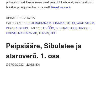
pilkupüüdvat Peipsimaa veel pakub! Lubokid, muinaslood,
“Peipsimaa
Rääbu ja sigurikohv ootavad!
Read more
Külastuskeskus
ja
UPDATED:
19/11/2022
lubokkide
CATEGORIES:
EESTI MATKARAJAD JA MAASTIKUD
,
VAATEVIIS JA
trükkimine.
INSPIRATSIOON
TAGS:
ELURÕÕM
,
INSPIRATSIOON
,
KASSID
,
2.
KOHVIK
,
MATKARAJAD
,
TERVIS
,
TOIT
osa”
Peipsiääre, Sibulatee ja
staroverõ. 1. osa
17/09/2022
ANNIKA