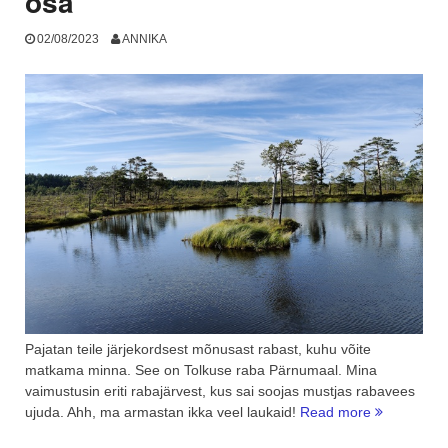
osa
02/08/2023
ANNIKA
Pajatan teile järjekordsest mõnusast rabast, kuhu võite
matkama minna. See on Tolkuse raba Pärnumaal. Mina
vaimustusin eriti rabajärvest, kus sai soojas mustjas rabavees
“Pärnumaa
ujuda. Ahh, ma armastan ikka veel laukaid!
Read more
Tolkuse