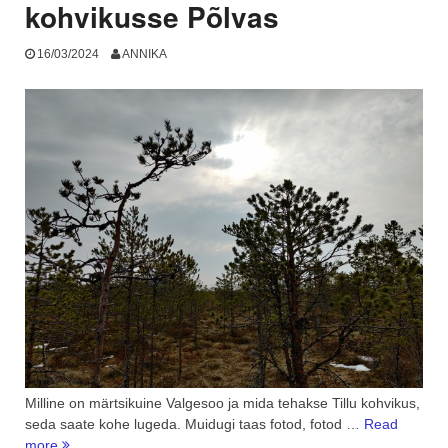
kohvikusse Põlvas
16/03/2024
ANNIKA
Milline on märtsikuine Valgesoo ja mida tehakse Tillu kohvikus,
seda saate kohe lugeda. Muidugi taas fotod, fotod …
Read
“Valgesoo
more