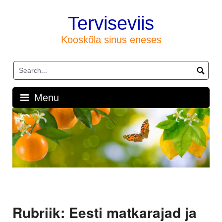
Skip
to
Terviseviis
content
Kooskõla sinus eneses
Menu
Rubriik:
Eesti matkarajad ja