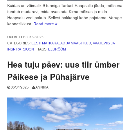
Kuidas on võimalik 9 tunniga Tartust Haapsallu jõuda, millisena
tundub mudaravi, mida avastada Kirna mõisas ja mida
Haapsalu veel pakub. Sellest hakkangi kohe pajatama. Varuge
“Mudaravi
kannatlikkust.
Read more
Haapsalus
ehk
UPDATED:
30/09/2025
alasti
CATEGORIES:
EESTI MATKARAJAD JA MAASTIKUD
,
VAATEVIIS JA
avalikus
INSPIRATSIOON
TAGS:
ELURÕÕM
kohas”
Hea tuju päev: uus tiir ümber
Päikese ja Pühajärve
06/04/2025
ANNIKA