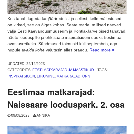
Kes tahab lugeda karjääriredelist ja sellest, kelle mälestused
on kirkad, see on õiges kohas. Saate teada, millised näevad
välja Eesti Kaevandusmuuseum ja Kohtla-Järve öised tänavad,
näete looduspilte ja ehk saate inspiratsiooni uueks Eestimaa
avastusretkeks. Sündmused toimusid küll septembris, aga
“Kaevandu
nupule
avalda kohe
vajutasin alles praegu.
Read more
karjäärirede
ja
UPDATED:
22/12/2023
öine
CATEGORIES:
EESTI MATKARAJAD JA MAASTIKUD
TAGS:
Kohtla-
INSPIRATSIOON
,
LIIKUMINE
,
MATKARAJAD
,
ÕNN
Järve”
Eestimaa matkarajad:
Naissaare looduspark. 2. osa
09/08/2023
ANNIKA