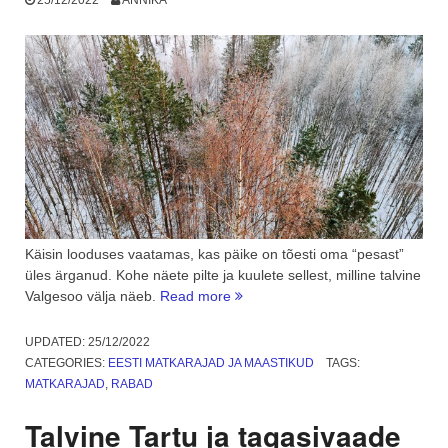
25/12/2022
ANNIKA
Käisin looduses vaatamas, kas päike on tõesti oma “pesast”
üles ärganud. Kohe näete pilte ja kuulete sellest, milline talvine
“Eestimaa
Valgesoo välja näeb.
Read more
matkarajad:
talvine
UPDATED:
25/12/2022
päev
CATEGORIES:
EESTI MATKARAJAD JA MAASTIKUD
TAGS:
Valgesoos”
MATKARAJAD
,
RABAD
Talvine Tartu ja tagasivaade