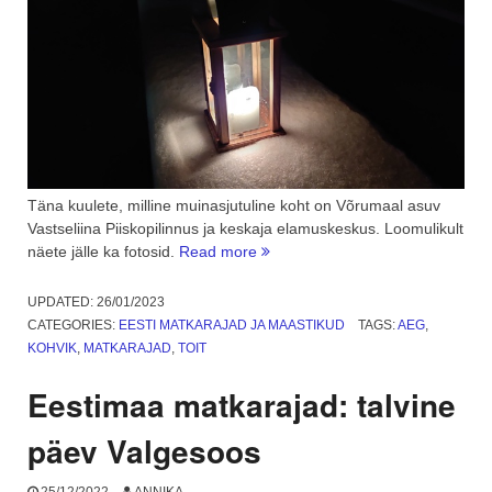
Täna kuulete, milline muinasjutuline koht on Võrumaal asuv
Vastseliina Piiskopilinnus ja keskaja elamuskeskus. Loomulikult
“Öö
näete jälle ka fotosid.
Read more
muinasjutus
ehk
UPDATED:
26/01/2023
Vastseliina
CATEGORIES:
EESTI MATKARAJAD JA MAASTIKUD
TAGS:
AEG
,
linnuses”
KOHVIK
,
MATKARAJAD
,
TOIT
Eestimaa matkarajad: talvine
päev Valgesoos