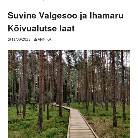
ja
maaelu
Suvine Valgesoo ja Ihamaru
eksootiline
külg”
Kõivualutse laat
11/06/2023
ANNIKA