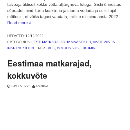
talveaja üldiselt kokku võtta alljärgneva fotoga. Siiski õnnestus
sõpradel mind Tartu kesklinna jalutama vedada ja sellel ajal
mõtlesin, et võiks tagasi vaadata, milline oli minu aasta 2022.
“Talvine
Read more
Tartu
ja
UPDATED:
12/12/2022
tagasivaade
CATEGORIES:
EESTI MATKARAJAD JA MAASTIKUD
,
VAATEVIIS JA
aastale”
INSPIRATSIOON
TAGS:
AEG
,
IMMUUNSUS
,
LIIKUMINE
Eestimaa matkarajad,
kokkuvõte
19/11/2022
ANNIKA