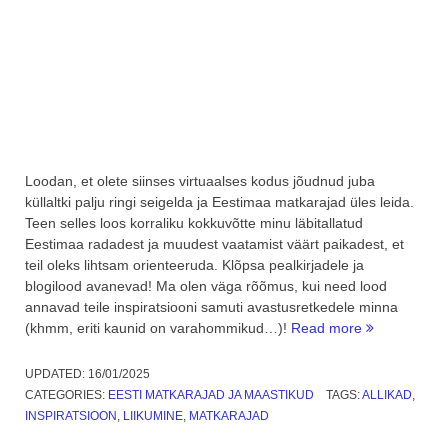
Loodan, et olete siinses virtuaalses kodus jõudnud juba
küllaltki palju ringi seigelda ja Eestimaa matkarajad üles leida.
Teen selles loos korraliku kokkuvõtte minu läbitallatud
Eestimaa radadest ja muudest vaatamist väärt paikadest, et
teil oleks lihtsam orienteeruda. Klõpsa pealkirjadele ja
blogilood avanevad! Ma olen väga rõõmus, kui need lood
annavad teile inspiratsiooni samuti avastusretkedele minna
“Eestimaa
(khmm, eriti kaunid on varahommikud…)!
Read more
matkarajad,
kokkuvõte”
UPDATED:
16/01/2025
CATEGORIES:
EESTI MATKARAJAD JA MAASTIKUD
TAGS:
ALLIKAD
,
INSPIRATSIOON
,
LIIKUMINE
,
MATKARAJAD