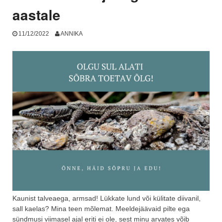
aastale
11/12/2022
ANNIKA
Kaunist talveaega, armsad! Lükkate lund või külitate diivanil,
sall kaelas? Mina teen mõlemat. Meeldejäävaid pilte ega
sündmusi viimasel ajal eriti ei ole, sest minu arvates võib