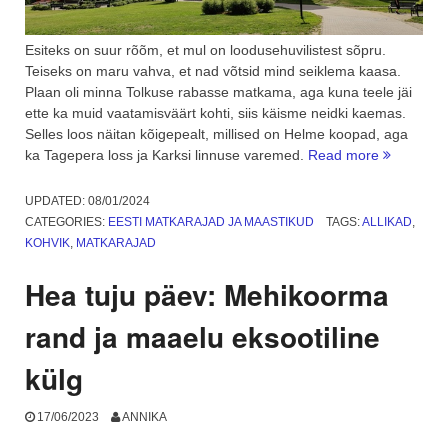
Esiteks on suur rõõm, et mul on loodusehuvilistest sõpru.
Teiseks on maru vahva, et nad võtsid mind seiklema kaasa.
Plaan oli minna Tolkuse rabasse matkama, aga kuna teele jäi
ette ka muid vaatamisväärt kohti, siis käisme neidki kaemas.
Selles loos näitan kõigepealt, millised on Helme koopad, aga
“Helme
ka Tagepera loss ja Karksi linnuse varemed.
Read more
koopad
ja
UPDATED:
08/01/2024
Taageper
CATEGORIES:
EESTI MATKARAJAD JA MAASTIKUD
TAGS:
ALLIKAD
,
loss.
KOHVIK
,
MATKARAJAD
1.
osa”
Hea tuju päev: Mehikoorma
rand ja maaelu eksootiline
külg
17/06/2023
ANNIKA