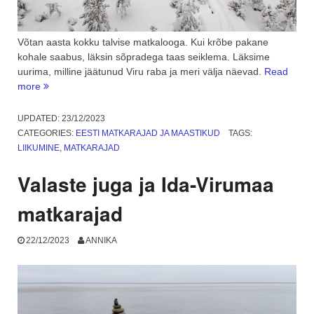
Võtan aasta kokku talvise matkalooga. Kui krõbe pakane
kohale saabus, läksin sõpradega taas seiklema. Läksime
uurima, milline jäätunud Viru raba ja meri välja näevad.
Read
“Talvine
more
Viru
raba
UPDATED:
23/12/2023
matk
CATEGORIES:
EESTI MATKARAJAD JA MAASTIKUD
TAGS:
ja
LIIKUMINE
,
MATKARAJAD
tagasivaade”
Valaste juga ja Ida-Virumaa
matkarajad
22/12/2023
ANNIKA