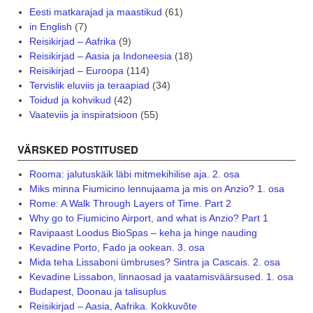
Eesti matkarajad ja maastikud
(61)
in English
(7)
Reisikirjad – Aafrika
(9)
Reisikirjad – Aasia ja Indoneesia
(18)
Reisikirjad – Euroopa
(114)
Tervislik eluviis ja teraapiad
(34)
Toidud ja kohvikud
(42)
Vaateviis ja inspiratsioon
(55)
VÄRSKED POSTITUSED
Rooma: jalutuskäik läbi mitmekihilise aja. 2. osa
Miks minna Fiumicino lennujaama ja mis on Anzio? 1. osa
Rome: A Walk Through Layers of Time. Part 2
Why go to Fiumicino Airport, and what is Anzio? Part 1
Ravipaast Loodus BioSpas – keha ja hinge nauding
Kevadine Porto, Fado ja ookean. 3. osa
Mida teha Lissaboni ümbruses? Sintra ja Cascais. 2. osa
Kevadine Lissabon, linnaosad ja vaatamisväärsused. 1. osa
Budapest, Doonau ja talisuplus
Reisikirjad – Aasia, Aafrika. Kokkuvõte