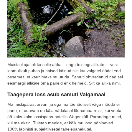
Muistsel ajal oli ka selle allika – nagu teistegi allikate – vesi
loomulikult puhas ja naised käinud siin kuuvalgetel öödel end
pesemas, et kaunimaks muutuda. Samuti ohverdanud nad sel
eesmärgil allikale oma pärleid ehk helmeid. Siit ka allika nimi.
Taagepera loss asub samuti Valgamaal
Ma miskipärast arvan, ja ega ma tõenäoliselt väga mööda ei
pane, et odavam on käia nädalasel lõunamaa reisil, kui veeta
öö-kaks-kolm lossispaas-hotellis Wagenküll. Parandage mind,
kui ma eksin. Tuletan meelde, et kõik mu lood põhinevad
100% läbinisti subjektiivsetel tähelepanekutel.