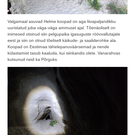
Valgamaal asuvad Helme koopad on aga liivapaljandikku
uuristatud juba väga-väga ammusel ajal. Tõenäoliselt on
inimesed otsinud siin pelgupaika igasuguste röövvallutajate
eest ja siin on olnud tõeliselt käikude- ja saaliderohke ala.
Koopad on Eestimaa tähelepanuväärsemad ja nende
külastamist tasub kaaluda, kui siinkandis olete. Vanarahvas
kutsunud neid ka Põrguks.