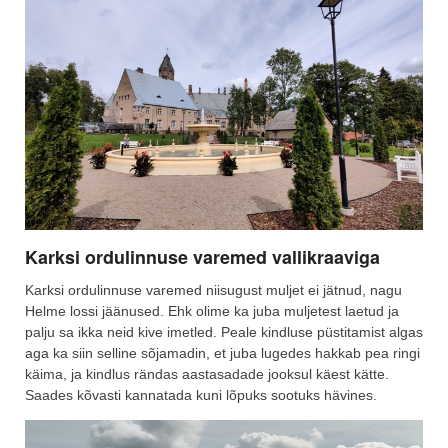
Karksi ordulinnuse varemed vallikraaviga
Karksi ordulinnuse varemed niisugust muljet ei jätnud, nagu
Helme lossi jäänused. Ehk olime ka juba muljetest laetud ja
palju sa ikka neid kive imetled. Peale kindluse püstitamist algas
aga ka siin selline sõjamadin, et juba lugedes hakkab pea ringi
käima, ja kindlus rändas aastasadade jooksul käest kätte.
Saades kõvasti kannatada kuni lõpuks sootuks hävines.