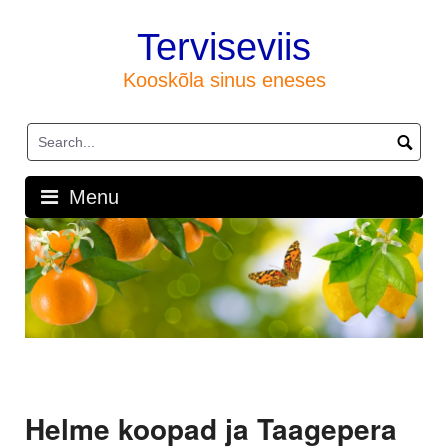
Skip
to
Terviseviis
content
Kooskõla sinus eneses
Menu
Helme koopad ja Taagepera