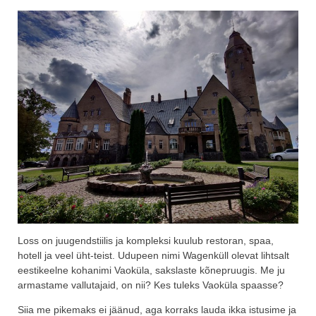
Loss on juugendstiilis ja kompleksi kuulub restoran, spaa,
hotell ja veel üht-teist. Udupeen nimi Wagenküll olevat lihtsalt
eestikeelne kohanimi Vaoküla, sakslaste kõnepruugis. Me ju
armastame vallutajaid, on nii? Kes tuleks Vaoküla spaasse?
Siia me pikemaks ei jäänud, aga korraks lauda ikka istusime ja