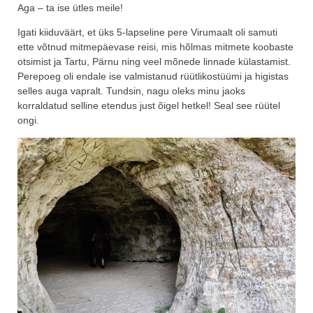
Aga – ta ise ütles meile!
Igati kiiduväärt, et üks 5-lapseline pere Virumaalt oli samuti
ette võtnud mitmepäevase reisi, mis hõlmas mitmete koobaste
otsimist ja Tartu, Pärnu ning veel mõnede linnade külastamist.
Perepoeg oli endale ise valmistanud rüütlikostüümi ja higistas
selles auga vapralt. Tundsin, nagu oleks minu jaoks
korraldatud selline etendus just õigel hetkel! Seal see rüütel
ongi.