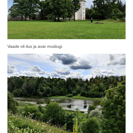
Vaade oli ilus ja avar muidugi.