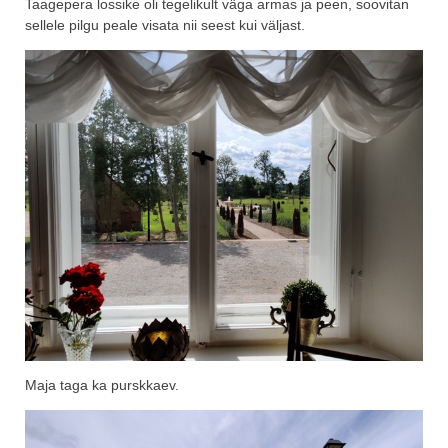
Taagepera lossike oli tegelikult väga armas ja peen, soovitan
sellele pilgu peale visata nii seest kui väljast.
Maja taga ka purskkaev.