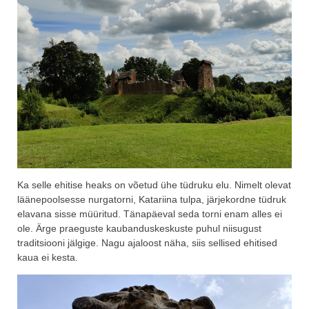
Ka selle ehitise heaks on võetud ühe tüdruku elu. Nimelt olevat
läänepoolsesse nurgatorni, Katariina tulpa, järjekordne tüdruk
elavana sisse müüritud. Tänapäeval seda torni enam alles ei
ole. Ärge praeguste kaubanduskeskuste puhul niisugust
traditsiooni jälgige. Nagu ajaloost näha, siis sellised ehitised
kaua ei kesta.