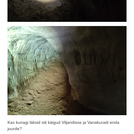
Kas kunagi läksid siit käigud Viljandisse ja Vanakuradi enda
juurde?