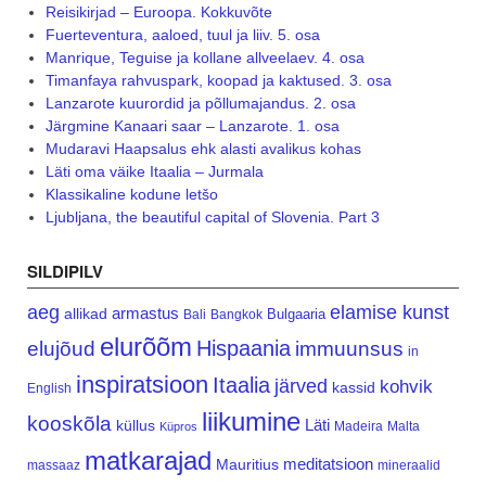
Reisikirjad – Euroopa. Kokkuvõte
Fuerteventura, aaloed, tuul ja liiv. 5. osa
Manrique, Teguise ja kollane allveelaev. 4. osa
Timanfaya rahvuspark, koopad ja kaktused. 3. osa
Lanzarote kuurordid ja põllumajandus. 2. osa
Järgmine Kanaari saar – Lanzarote. 1. osa
Mudaravi Haapsalus ehk alasti avalikus kohas
Läti oma väike Itaalia – Jurmala
Klassikaline kodune letšo
Ljubljana, the beautiful capital of Slovenia. Part 3
SILDIPILV
aeg
elamise kunst
armastus
allikad
Bulgaaria
Bali
Bangkok
elurõõm
Hispaania
elujõud
immuunsus
in
inspiratsioon
Itaalia
järved
kohvik
kassid
English
liikumine
kooskõla
Läti
küllus
Madeira
Malta
Küpros
matkarajad
meditatsioon
Mauritius
massaaz
mineraalid