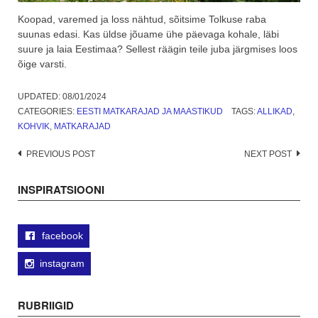
Koopad, varemed ja loss nähtud, sõitsime Tolkuse raba
suunas edasi. Kas üldse jõuame ühe päevaga kohale, läbi
suure ja laia Eestimaa? Sellest räägin teile juba järgmises loos
õige varsti.
UPDATED:
08/01/2024
CATEGORIES:
EESTI MATKARAJAD JA MAASTIKUD
TAGS:
ALLIKAD
,
KOHVIK
,
MATKARAJAD
Post
PREVIOUS POST
NEXT POST
navigation
INSPIRATSIOONI
facebook
instagram
RUBRIIGID