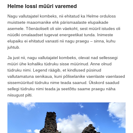
Helme lossi müüri varemed
Nagu vallutajatel kombeks, nii ehitatud ka Helme orduloss
muistsete maaomanike ehk pärismaalaste elupaikade
asemele. Tõenäoliselt oli siin väekoht, sest müüril istudes oli
nüüdki omalaadset tugevat energeetikat tunda. Inimeste
elupaiku ei ehitatud vanasti nii nagu praegu – sinna, kuhu
juhtub.
Ja just nii, nagu vallutajatel kombeks, olevat nad sellessegi
müüri ühe kohaliku tüdruku sisse müürinud. Anne olnud
tüdruku nimi. Legend räägib, et kindlused püsinud
vallutamatuna senikaua, kuni põliselanike vaenlaste vaenlased
sissemüüritud tüdruku nime teada saanud. Ükskord saadud
sellegi tüdruku nimi teada ja seetõttu saame praegu näha
niisugust pilti.