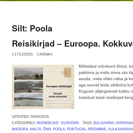
Silt:
Poola
Reisikirjad – Euroopa. Kokkuv
17/12/2025
ANNIKA
Mõtiskled mõnikord õhtuti, kas
pakkima ja mida sinna siis t
asuda, mida võiks näha ja kog
aga soovid leida sihtkoha koh
Kogusin alljärgnevalt kokku o
loetelust leiad reisikirjad ker
UPDATED:
05/04/2026
CATEGORIES:
REISIKIRJAD - EUROOPA
TAGS:
BULGAARIA
,
HISPAANI
MADEIRA
,
MALTA
,
ÕNN
,
POOLA
,
PORTUGAL
,
REISIMINE
,
VULKAANISA