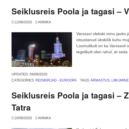
Seiklusreis Poola ja tagasi – 
11/08/2020
ANNIKA
Varssavi olekski minu jaoks 
otsustanud ükskõik kuhu muja
Loomulikult on ka Varssavil 
tegelikult olen rahul, et seda
UPDATED:
09/08/2020
CATEGORIES:
REISIKIRJAD - EUROOPA
TAGS:
ARMASTUS
,
LIIKUMINE
Seiklusreis Poola ja tagasi – 
Tatra
10/08/2020
ANNIKA