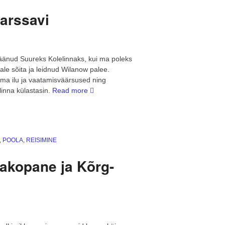
Varssavi
jäänud Suureks Kolelinnaks, kui ma poleks
le sõita ja leidnud Wilanow palee.
oma ilu ja vaatamisväärsused ning
“Seiklusreis
 linna külastasin.
Read more
Poola
ja
tagasi
–
,
POOLA
,
REISIMINE
Varssavi”
Zakopane ja Kõrg-