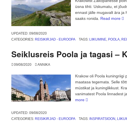
Krakowist Zakopanesse poln
üsna tihti. Uskumatu, et jõu
ennast jälle mugavalt ära j
“Se
saaks ronida.
Read more
Po
ja
UPDATED:
09/08/2020
tag
CATEGORIES:
REISIKIRJAD - EUROOPA
TAGS:
LIIKUMINE
,
POOLA
,
RE
–
Za
Seiklusreis Poola ja tagasi –
ja
Kõ
09/08/2020
ANNIKA
Tat
Krakow oli Poola kuningriigi 
maatasa tegemata. Selle tõtt
müstikat ja kuninglikkust. K
vanimatest Poola linnadest j
“Seiklusreis
more
Poola
ja
UPDATED:
09/08/2020
tagasi
CATEGORIES:
REISIKIRJAD - EUROOPA
TAGS:
INSPIRATSIOON
,
LIIKU
–