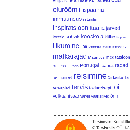
elujõud
elamise kunst
Bulgaaria
elurõõm
Hispaania
immuunsus
in English
inspiratsioon
Itaalia
järved
kooskõla
kohvik
kassid
küllus
Küpros
liikumine
Läti
Madeira
Malta
massaaz
matkarajad
meditatsioon
Mauritius
Portugal
rabad
raamat
mineraalid
Poola
reisimine
Tai
ravimtaimed
Sri Lanka
tervis
toit
teraapiad
toiduretsept
vulkaanisaar
õnn
vääriskivid
värvid
Terviseviis. Kooskõl
© Terviseviis OÜ. Kõ