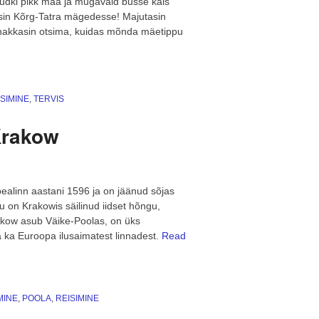
udki pikk maa ja mugavaid busse käis
dsin Kõrg-Tatra mägedesse! Majutasin
a hakkasin otsima, kuidas mõnda mäetippu
iklusreis
ola
asi
ISIMINE
,
TERVIS
kopane
 Krakow
rg-
ra”
pealinn aastani 1596 ja on jäänud sõjas
u on Krakowis säilinud iidset hõngu,
rakow asub Väike-Poolas, on üks
a ka Euroopa ilusaimatest linnadest.
Read
MINE
,
POOLA
,
REISIMINE