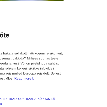
õte
 hakata seljakotti, või koguni reisikohvrit,
äpsemalt pakkida? Millises suunas teele
eda ja kus? Või on piletid juba sahtlis,
ta rohkem kellegi isiklikke infokilde?
ma reisimuljed Euroopa reisidelt. Sellest
“Reisikirjad
gesti üles.
Read more
–
Euroopa.
Kokkuvõte”
A
,
INSPIRATSIOON
,
ITAALIA
,
KÜPROS
,
LÄTI
,
AR