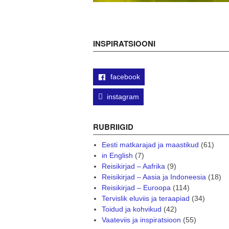
INSPIRATSIOONI
facebook
instagram
RUBRIIGID
Eesti matkarajad ja maastikud
(61)
in English
(7)
Reisikirjad – Aafrika
(9)
Reisikirjad – Aasia ja Indoneesia
(18)
Reisikirjad – Euroopa
(114)
Tervislik eluviis ja teraapiad
(34)
Toidud ja kohvikud
(42)
Vaateviis ja inspiratsioon
(55)