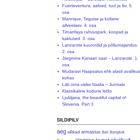
Fuerteventura, aaloed, tuul ja liiv. 5.
osa
Manrique, Teguise ja kollane
allveelaev. 4. osa
Timanfaya rahvuspark, koopad ja
kaktused. 3. osa
Lanzarote kuurordid ja põllumajandus.
2. osa
Järgmine Kanaari saar – Lanzarote. 1.
osa
Mudaravi Haapsalus ehk alasti avalikus
kohas
Läti oma väike Itaalia – Jurmala
Klassikaline kodune letšo
Ljubljana, the beautiful capital of
Slovenia. Part 3
SILDIPILV
aeg
armastus
allikad
Bali
Bangkok