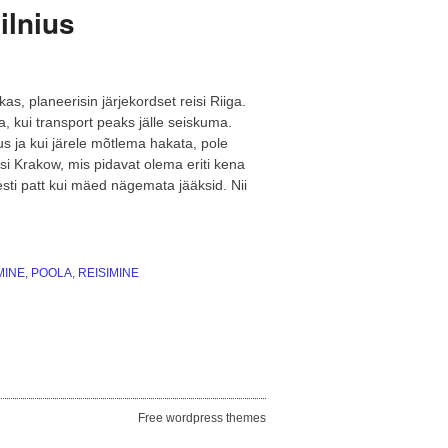
ilnius
kkas, planeerisin järjekordset reisi Riiga.
lla, kui transport peaks jälle seiskuma.
s ja kui järele mõtlema hakata, pole
i Krakow, mis pidavat olema eriti kena
õesti patt kui mäed nägemata jääksid. Nii
MINE
,
POOLA
,
REISIMINE
Free wordpress themes