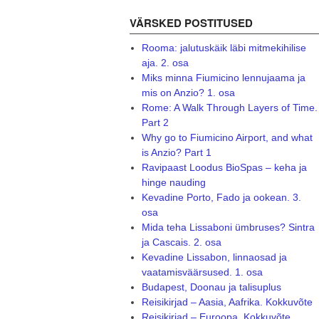
VÄRSKED POSTITUSED
Rooma: jalutuskäik läbi mitmekihilise
aja. 2. osa
Miks minna Fiumicino lennujaama ja
mis on Anzio? 1. osa
Rome: A Walk Through Layers of Time.
Part 2
Why go to Fiumicino Airport, and what
is Anzio? Part 1
Ravipaast Loodus BioSpas – keha ja
hinge nauding
Kevadine Porto, Fado ja ookean. 3.
osa
Mida teha Lissaboni ümbruses? Sintra
ja Cascais. 2. osa
Kevadine Lissabon, linnaosad ja
vaatamisväärsused. 1. osa
Budapest, Doonau ja talisuplus
Reisikirjad – Aasia, Aafrika. Kokkuvõte
Reisikirjad – Euroopa. Kokkuvõte