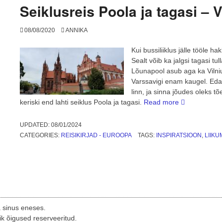
Krakow”
Seiklusreis Poola ja tagasi – V
08/08/2020
ANNIKA
Kui bussiliiklus jälle tööle ha
Sealt võib ka jalgsi tagasi tu
Lõunapool asub aga ka Vilniu
Varssavigi enam kaugel. Edas
linn, ja sinna jõudes oleks t
“Seiklusreis
keriski end lahti seiklus Poola ja tagasi.
Read more
Poola
ja
UPDATED:
08/01/2024
tagasi
CATEGORIES:
REISIKIRJAD - EUROOPA
TAGS:
INSPIRATSIOON
,
LIIKU
–
Vilnius”
a sinus eneses.
ik õigused reserveeritud.