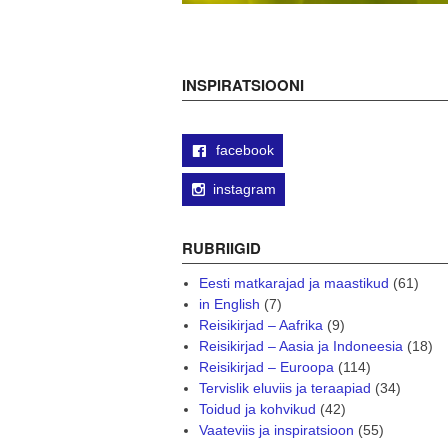
INSPIRATSIOONI
facebook
instagram
RUBRIIGID
Eesti matkarajad ja maastikud
(61)
in English
(7)
Reisikirjad – Aafrika
(9)
Reisikirjad – Aasia ja Indoneesia
(18)
Reisikirjad – Euroopa
(114)
Tervislik eluviis ja teraapiad
(34)
Toidud ja kohvikud
(42)
Vaateviis ja inspiratsioon
(55)