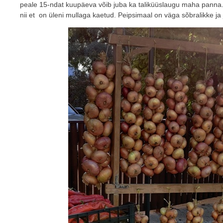
peale 15-ndat kuupäeva võib juba ka taliküüslaugu maha panna.
nii et on üleni mullaga kaetud. Peipsimaal on väga sõbralikke ja 