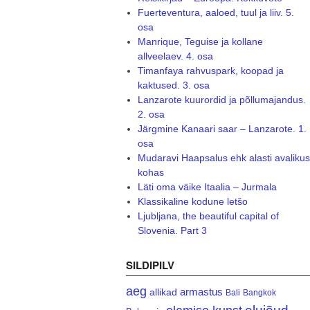
Fuerteventura, aaloed, tuul ja liiv. 5.
osa
Manrique, Teguise ja kollane
allveelaev. 4. osa
Timanfaya rahvuspark, koopad ja
kaktused. 3. osa
Lanzarote kuurordid ja põllumajandus.
2. osa
Järgmine Kanaari saar – Lanzarote. 1.
osa
Mudaravi Haapsalus ehk alasti avalikus
kohas
Läti oma väike Itaalia – Jurmala
Klassikaline kodune letšo
Ljubljana, the beautiful capital of
Slovenia. Part 3
SILDIPILV
aeg
armastus
allikad
Bali
Bangkok