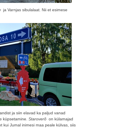
 ja Varnjas sibulalaat. Nii et esimese
ndist ja siin elavad ka paljud vanad
ate küpsetamine.
Staroverõ
on külamajad
et kui Jumal inimesi maa peale külvas, siis