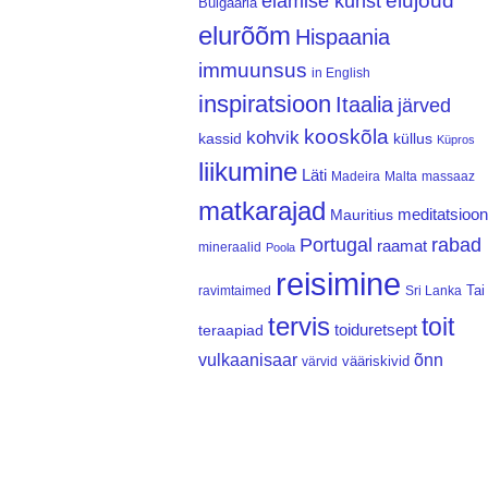
elujõud
elamise kunst
Bulgaaria
elurõõm
Hispaania
immuunsus
in English
inspiratsioon
Itaalia
järved
kooskõla
kohvik
kassid
küllus
Küpros
liikumine
Läti
Madeira
Malta
massaaz
matkarajad
meditatsioon
Mauritius
Portugal
rabad
raamat
mineraalid
Poola
reisimine
Tai
ravimtaimed
Sri Lanka
tervis
toit
teraapiad
toiduretsept
vulkaanisaar
õnn
vääriskivid
värvid