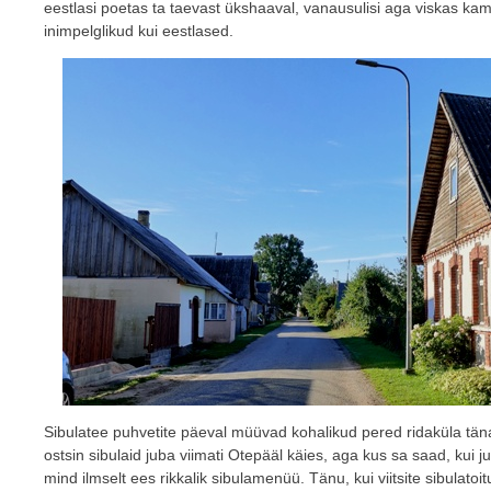
eestlasi poetas ta taevast ükshaaval, vanausulisi aga viskas kam
inimpelglikud kui eestlased.
Sibulatee puhvetite päeval müüvad kohalikud pered ridaküla tänav
ostsin sibulaid juba viimati Otepääl käies, aga kus sa saad, kui 
mind ilmselt ees rikkalik sibulamenüü. Tänu, kui viitsite sibulatoi