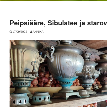
Peipsiääre, Sibulatee ja starov
17/09/2022
ANNIKA