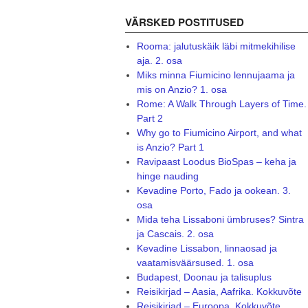
VÄRSKED POSTITUSED
Rooma: jalutuskäik läbi mitmekihilise
aja. 2. osa
Miks minna Fiumicino lennujaama ja
mis on Anzio? 1. osa
Rome: A Walk Through Layers of Time.
Part 2
Why go to Fiumicino Airport, and what
is Anzio? Part 1
Ravipaast Loodus BioSpas – keha ja
hinge nauding
Kevadine Porto, Fado ja ookean. 3.
osa
Mida teha Lissaboni ümbruses? Sintra
ja Cascais. 2. osa
Kevadine Lissabon, linnaosad ja
vaatamisväärsused. 1. osa
Budapest, Doonau ja talisuplus
Reisikirjad – Aasia, Aafrika. Kokkuvõte
Reisikirjad – Euroopa. Kokkuvõte