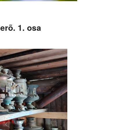
erõ. 1. osa