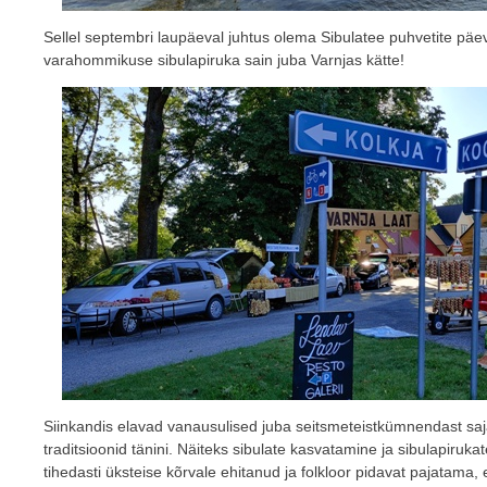
Sellel septembri laupäeval juhtus olema Sibulatee puhvetite päev
varahommikuse sibulapiruka sain juba Varnjas kätte!
Siinkandis elavad vanausulised juba seitsmeteistkümnendast saja
traditsioonid tänini. Näiteks sibulate kasvatamine ja sibulapiruk
tihedasti üksteise kõrvale ehitanud ja folkloor pidavat pajatama, 