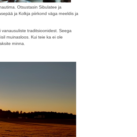
nautima. Otsustasin Sibulatee ja
asepää ja Kolkja piirkond väga meeldis ja
i vanausuliste traditsioonidest. Seega
il muinasloos. Kui teie ka ei ole
haksite minna.