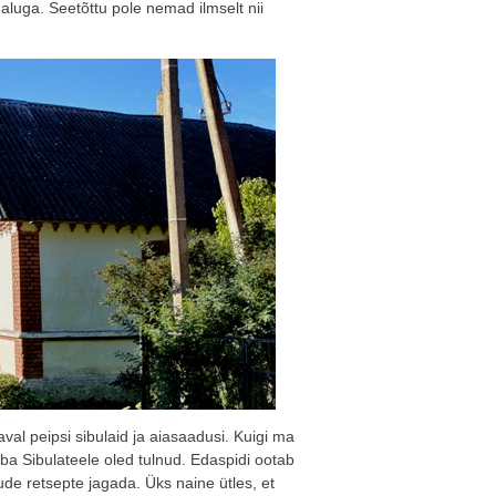
aluga. Seetõttu pole nemad ilmselt nii
al peipsi sibulaid ja aiasaadusi. Kuigi ma
juba Sibulateele oled tulnud. Edaspidi ootab
tude retsepte jagada. Üks naine ütles, et