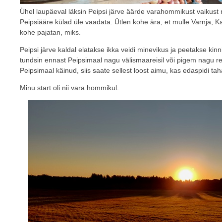
Ühel laupäeval läksin Peipsi järve äärde varahommikust vaikust 
Peipsiääre külad üle vaadata. Ütlen kohe ära, et mulle Varnja, K
kohe pajatan, miks.
Peipsi järve kaldal elatakse ikka veidi minevikus ja peetakse kinn
tundsin ennast Peipsimaal nagu välismaareisil või pigem nagu reis
Peipsimaal käinud, siis saate sellest loost aimu, kas edaspidi ta
Minu start oli nii vara hommikul.