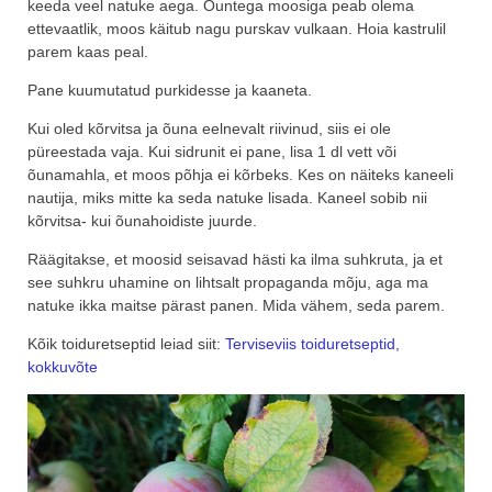
keeda veel natuke aega. Õuntega moosiga peab olema
ettevaatlik, moos käitub nagu purskav vulkaan. Hoia kastrulil
parem kaas peal.
Pane kuumutatud purkidesse ja kaaneta.
Kui oled kõrvitsa ja õuna eelnevalt riivinud, siis ei ole
püreestada vaja. Kui sidrunit ei pane, lisa 1 dl vett või
õunamahla, et moos põhja ei kõrbeks. Kes on näiteks kaneeli
nautija, miks mitte ka seda natuke lisada. Kaneel sobib nii
kõrvitsa- kui õunahoidiste juurde.
Räägitakse, et moosid seisavad hästi ka ilma suhkruta, ja et
see suhkru uhamine on lihtsalt propaganda mõju, aga ma
natuke ikka maitse pärast panen. Mida vähem, seda parem.
Kõik toiduretseptid leiad siit:
Terviseviis toiduretseptid,
kokkuvõte