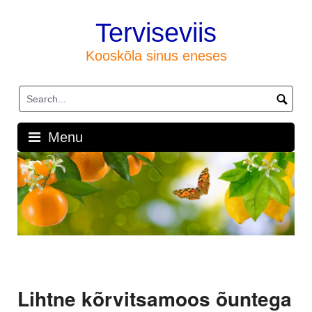
Skip
to
Terviseviis
content
Kooskõla sinus eneses
Menu
Lihtne kõrvitsamoos õuntega