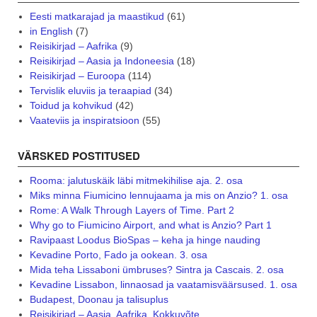
Eesti matkarajad ja maastikud
(61)
in English
(7)
Reisikirjad – Aafrika
(9)
Reisikirjad – Aasia ja Indoneesia
(18)
Reisikirjad – Euroopa
(114)
Tervislik eluviis ja teraapiad
(34)
Toidud ja kohvikud
(42)
Vaateviis ja inspiratsioon
(55)
VÄRSKED POSTITUSED
Rooma: jalutuskäik läbi mitmekihilise aja. 2. osa
Miks minna Fiumicino lennujaama ja mis on Anzio? 1. osa
Rome: A Walk Through Layers of Time. Part 2
Why go to Fiumicino Airport, and what is Anzio? Part 1
Ravipaast Loodus BioSpas – keha ja hinge nauding
Kevadine Porto, Fado ja ookean. 3. osa
Mida teha Lissaboni ümbruses? Sintra ja Cascais. 2. osa
Kevadine Lissabon, linnaosad ja vaatamisväärsused. 1. osa
Budapest, Doonau ja talisuplus
Reisikirjad – Aasia, Aafrika. Kokkuvõte