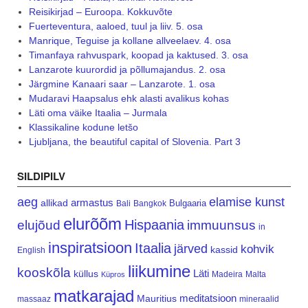
Reisikirjad – Euroopa. Kokkuvõte
Fuerteventura, aaloed, tuul ja liiv. 5. osa
Manrique, Teguise ja kollane allveelaev. 4. osa
Timanfaya rahvuspark, koopad ja kaktused. 3. osa
Lanzarote kuurordid ja põllumajandus. 2. osa
Järgmine Kanaari saar – Lanzarote. 1. osa
Mudaravi Haapsalus ehk alasti avalikus kohas
Läti oma väike Itaalia – Jurmala
Klassikaline kodune letšo
Ljubljana, the beautiful capital of Slovenia. Part 3
SILDIPILV
aeg
elamise kunst
armastus
allikad
Bulgaaria
Bali
Bangkok
elurõõm
Hispaania
elujõud
immuunsus
in
inspiratsioon
Itaalia
järved
kohvik
kassid
English
liikumine
kooskõla
Läti
küllus
Madeira
Malta
Küpros
matkarajad
meditatsioon
Mauritius
massaaz
mineraalid