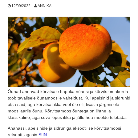
12/09/2022
ANNIKA
Õunad annavad kõrvitsale hapuka nüansi ja kõrvits omakorda
toob tavalisele õunamoosile vaheldust. Kui apelsinid ja sidrunid
otsa said, aga kõrvitsat ikka veel üle oli, lisasin järgmisele
moosilaarile õunu. Kõrvitsamoos õuntega on lihtne ja
klassikaline, aga suve lõpus ikka ja jälle hea meelde tuletada.
Ananassi, apelsinide ja sidruniga eksootilise kõrvitsamoosi
retsepti jagasin
SIIN
.