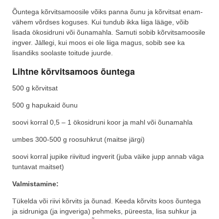
Õuntega kõrvitsamoosile võiks panna õunu ja kõrvitsat enam-
vähem võrdses koguses. Kui tundub ikka liiga lääge, võib
lisada ökosidruni või õunamahla. Samuti sobib kõrvitsamoosile
ingver. Jällegi, kui moos ei ole liiga magus, sobib see ka
lisandiks soolaste toitude juurde.
Lihtne kõrvitsamoos õuntega
500 g kõrvitsat
500 g hapukaid õunu
soovi korral 0,5 – 1 ökosidruni koor ja mahl või õunamahla
umbes 300-500 g roosuhkrut (maitse järgi)
soovi korral jupike riivitud ingverit (juba väike jupp annab väga
tuntavat maitset)
Valmistamine:
Tükelda või riivi kõrvits ja õunad. Keeda kõrvits koos õuntega
ja sidruniga (ja ingveriga) pehmeks, püreesta, lisa suhkur ja