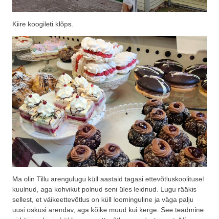
Kiire koogileti klõps.
Ma olin Tillu arengulugu küll aastaid tagasi ettevõtluskoolitusel
kuulnud, aga kohvikut polnud seni üles leidnud. Lugu rääkis
sellest, et väikeettevõtlus on küll loominguline ja väga palju
uusi oskusi arendav, aga kõike muud kui kerge. See teadmine