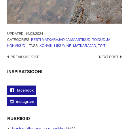
UPDATED:
16/03/2024
CATEGORIES:
EESTI MATKARAJAD JA MAASTIKUD
,
TOIDUD JA
KOHVIKUD
TAGS:
KOHVIK
,
LIIKUMINE
,
MATKARAJAD
,
TOIT
Post
PREVIOUS POST
NEXT POST
navigation
INSPIRATSIOONI
facebook
instagram
RUBRIIGID
Eesti matkarajad ja maastikud
(61)