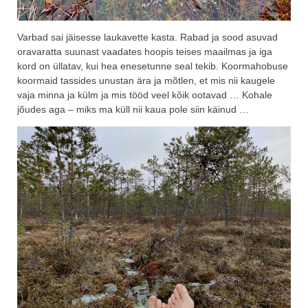
Varbad sai jäisesse laukavette kasta. Rabad ja sood asuvad
oravaratta suunast vaadates hoopis teises maailmas ja iga
kord on üllatav, kui hea enesetunne seal tekib. Koormahobuse
koormaid tassides unustan ära ja mõtlen, et mis nii kaugele
vaja minna ja külm ja mis tööd veel kõik ootavad … Kohale
jõudes aga – miks ma küll nii kaua pole siin käinud …