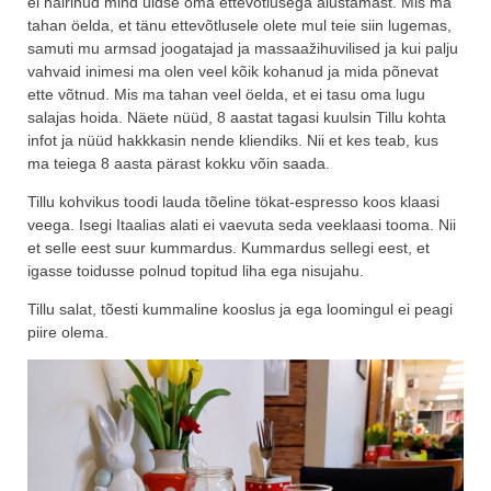
ei häirinud mind üldse oma ettevõtlusega alustamast. Mis ma
tahan öelda, et tänu ettevõtlusele olete mul teie siin lugemas,
samuti mu armsad joogatajad ja massaažihuvilised ja kui palju
vahvaid inimesi ma olen veel kõik kohanud ja mida põnevat
ette võtnud. Mis ma tahan veel öelda, et ei tasu oma lugu
salajas hoida. Näete nüüd, 8 aastat tagasi kuulsin Tillu kohta
infot ja nüüd hakkkasin nende kliendiks. Nii et kes teab, kus
ma teiega 8 aasta pärast kokku võin saada.
Tillu kohvikus toodi lauda tõeline tökat-espresso koos klaasi
veega. Isegi Itaalias alati ei vaevuta seda veeklaasi tooma. Nii
et selle eest suur kummardus. Kummardus sellegi eest, et
igasse toidusse polnud topitud liha ega nisujahu.
Tillu salat, tõesti kummaline kooslus ja ega loomingul ei peagi
piire olema.