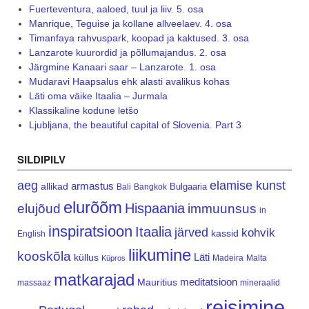
Fuerteventura, aaloed, tuul ja liiv. 5. osa
Manrique, Teguise ja kollane allveelaev. 4. osa
Timanfaya rahvuspark, koopad ja kaktused. 3. osa
Lanzarote kuurordid ja põllumajandus. 2. osa
Järgmine Kanaari saar – Lanzarote. 1. osa
Mudaravi Haapsalus ehk alasti avalikus kohas
Läti oma väike Itaalia – Jurmala
Klassikaline kodune letšo
Ljubljana, the beautiful capital of Slovenia. Part 3
SILDIPILV
aeg
elamise kunst
armastus
allikad
Bulgaaria
Bali
Bangkok
elurõõm
Hispaania
elujõud
immuunsus
in
inspiratsioon
Itaalia
järved
kohvik
kassid
English
liikumine
kooskõla
Läti
küllus
Madeira
Malta
Küpros
matkarajad
meditatsioon
Mauritius
massaaz
mineraalid
reisimine