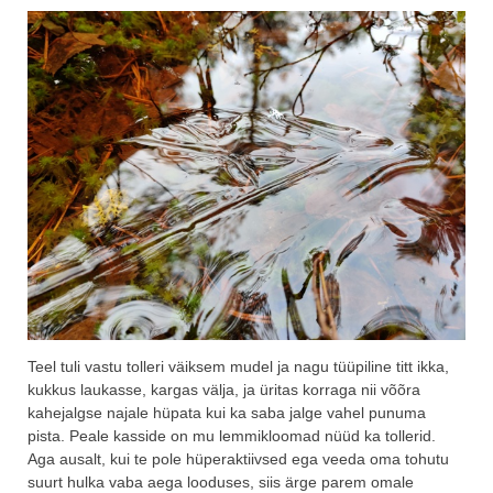
Teel tuli vastu tolleri väiksem mudel ja nagu tüüpiline titt ikka,
kukkus laukasse, kargas välja, ja üritas korraga nii võõra
kahejalgse najale hüpata kui ka saba jalge vahel punuma
pista. Peale kasside on mu lemmikloomad nüüd ka tollerid.
Aga ausalt, kui te pole hüperaktiivsed ega veeda oma tohutu
suurt hulka vaba aega looduses, siis ärge parem omale