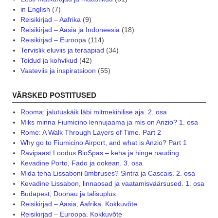
in English
(7)
Reisikirjad – Aafrika
(9)
Reisikirjad – Aasia ja Indoneesia
(18)
Reisikirjad – Euroopa
(114)
Tervislik eluviis ja teraapiad
(34)
Toidud ja kohvikud
(42)
Vaateviis ja inspiratsioon
(55)
VÄRSKED POSTITUSED
Rooma: jalutuskäik läbi mitmekihilise aja. 2. osa
Miks minna Fiumicino lennujaama ja mis on Anzio? 1. osa
Rome: A Walk Through Layers of Time. Part 2
Why go to Fiumicino Airport, and what is Anzio? Part 1
Ravipaast Loodus BioSpas – keha ja hinge nauding
Kevadine Porto, Fado ja ookean. 3. osa
Mida teha Lissaboni ümbruses? Sintra ja Cascais. 2. osa
Kevadine Lissabon, linnaosad ja vaatamisväärsused. 1. osa
Budapest, Doonau ja talisuplus
Reisikirjad – Aasia, Aafrika. Kokkuvõte
Reisikirjad – Euroopa. Kokkuvõte