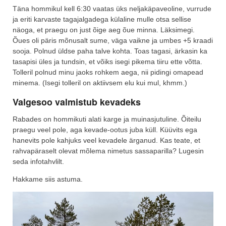
Täna hommikul kell 6:30 vaatas üks neljakäpaveoline, vurrude
ja eriti karvaste tagajalgadega külaline mulle otsa sellise
näoga, et praegu on just õige aeg õue minna. Läksimegi.
Õues oli päris mõnusalt sume, väga vaikne ja umbes +5 kraadi
sooja. Polnud üldse paha talve kohta. Toas tagasi, ärkasin ka
tasapisi üles ja tundsin, et võiks isegi pikema tiiru ette võtta.
Tolleril polnud minu jaoks rohkem aega, nii pidingi omapead
minema. (Isegi tolleril on aktiivsem elu kui mul, khmm.)
Valgesoo valmistub kevadeks
Rabades on hommikuti alati karge ja muinasjutuline. Õiteilu
praegu veel pole, aga kevade-ootus juba küll. Küüvits ega
hanevits pole kahjuks veel kevadele ärganud. Kas teate, et
rahvapäraselt olevat mõlema nimetus sassaparilla? Lugesin
seda infotahvlilt.
Hakkame siis astuma.