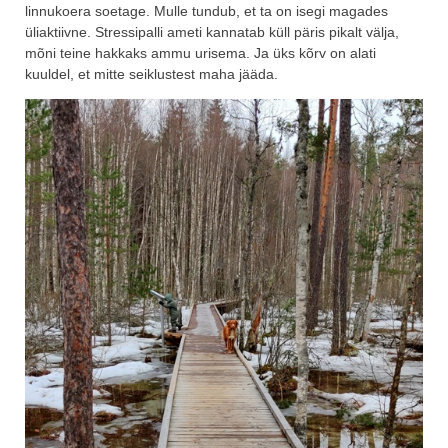
linnukoera soetage. Mulle tundub, et ta on isegi magades
üliaktiivne. Stressipalli ameti kannatab küll päris pikalt välja,
mõni teine hakkaks ammu urisema. Ja üks kõrv on alati
kuuldel, et mitte seiklustest maha jääda.