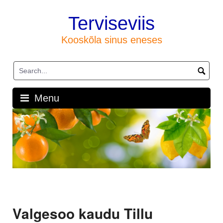
Skip
to
Terviseviis
content
Kooskõla sinus eneses
Menu
Valgesoo kaudu Tillu