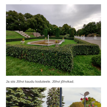
Ja siis Jõhvi kaudu koduteele. Jõhvi jõhvikad.