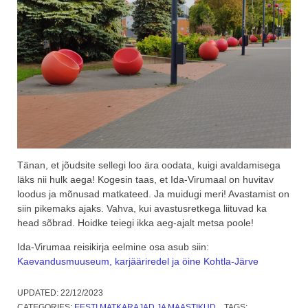
Tänan, et jõudsite sellegi loo ära oodata, kuigi avaldamisega
läks nii hulk aega! Kogesin taas, et Ida-Virumaal on huvitav
loodus ja mõnusad matkateed. Ja muidugi meri! Avastamist on
siin pikemaks ajaks. Vahva, kui avastusretkega liituvad ka
head sõbrad. Hoidke teiegi ikka aeg-ajalt metsa poole!
Ida-Virumaa reisikirja eelmine osa asub siin:
Kaevandusmuuseum, karjääriredel ja öine Kohtla-Järve
UPDATED:
22/12/2023
CATEGORIES:
EESTI MATKARAJAD JA MAASTIKUD
TAGS: