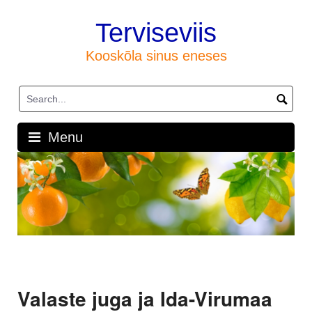
Skip
to
Terviseviis
content
Kooskõla sinus eneses
Menu
Valaste juga ja Ida-Virumaa