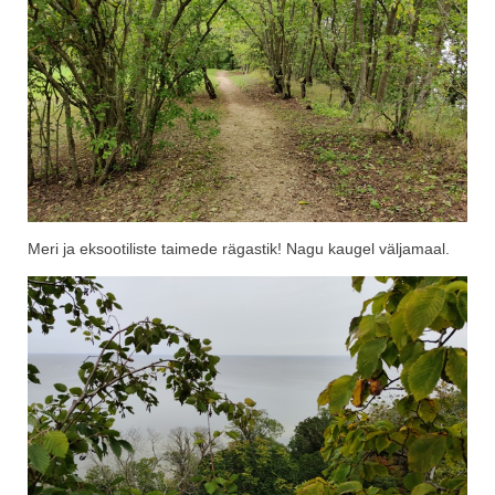
Meri ja eksootiliste taimede rägastik! Nagu kaugel väljamaal.