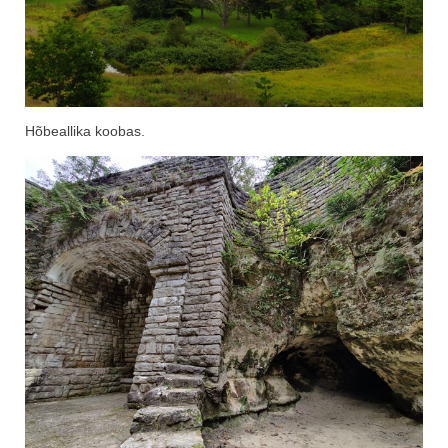
Hõbeallika koobas.