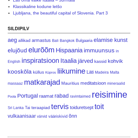
Klassikaline kodune letšo
Ljubljana, the beautiful capital of Slovenia. Part 3
SILDIPILV
aeg
elamise kunst
armastus
allikad
Bulgaaria
Bali
Bangkok
elurõõm
Hispaania
elujõud
immuunsus
in
inspiratsioon
Itaalia
järved
kohvik
kassid
English
liikumine
kooskõla
Läti
küllus
Madeira
Malta
Küpros
matkarajad
meditatsioon
Mauritius
massaaz
mineraalid
reisimine
Portugal
rabad
raamat
ravimtaimed
Poola
tervis
toit
teraapiad
toiduretsept
Tai
Sri Lanka
vulkaanisaar
õnn
vääriskivid
värvid