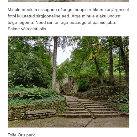
Minule meeldib niisugune džungel hoopis rohkem kui järgmisel
fotol kujutatud sirgjooneline aed. Ärge minule aiakujundust
tulge tegema. Need siin on aga peaaegu et palmid juba.
Palme võib alati olla.
Toila Oru park.