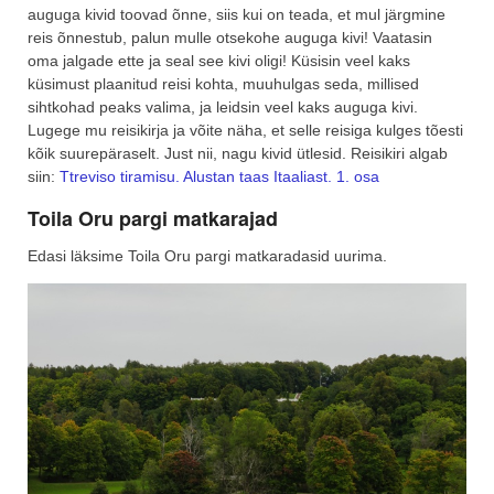
auguga kivid toovad õnne, siis kui on teada, et mul järgmine
reis õnnestub, palun mulle otsekohe auguga kivi! Vaatasin
oma jalgade ette ja seal see kivi oligi! Küsisin veel kaks
küsimust plaanitud reisi kohta, muuhulgas seda, millised
sihtkohad peaks valima, ja leidsin veel kaks auguga kivi.
Lugege mu reisikirja ja võite näha, et selle reisiga kulges tõesti
kõik suurepäraselt. Just nii, nagu kivid ütlesid. Reisikiri algab
siin:
Ttreviso tiramisu. Alustan taas Itaaliast. 1. osa
Toila Oru pargi matkarajad
Edasi läksime Toila Oru pargi matkaradasid uurima.