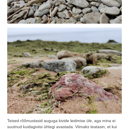
Teised rõõmustasid auguga kivide leidmise üle, aga mina ei
suutnud kuidagiviisi ühtegi avastada. Viimaks teatasin, et kui