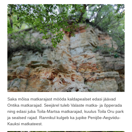
Saka mõisa matkarajast mööda kaldapealset edasi jäävad
Ontika matkarajad. Seejärel tuleb Valaste matka- ja õpperada
ning edasi juba Toila-Martsa matkarajad, kuulus Toila Oru park
ja sealsed rajad. Rannikul kulgeb ka jupike Penijõe-Aegviidu-
Kauksi matkateest.