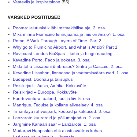
Vaateviis ja inspiratsioon
(55)
VÄRSKED POSTITUSED
Rooma: jalutuskäik läbi mitmekihilise aja. 2. osa
Miks minna Fiumicino lennujaama ja mis on Anzio? 1. osa
Rome: A Walk Through Layers of Time. Part 2
Why go to Fiumicino Airport, and what is Anzio? Part 1
Ravipaast Loodus BioSpas – keha ja hinge nauding
Kevadine Porto, Fado ja ookean. 3. osa
Mida teha Lissaboni ümbruses? Sintra ja Cascais. 2. osa
Kevadine Lissabon, linnaosad ja vaatamisväärsused. 1. osa
Budapest, Doonau ja talisuplus
Reisikirjad – Aasia, Aafrika. Kokkuvõte
Reisikirjad – Euroopa. Kokkuvõte
Fuerteventura, aaloed, tuul ja liiv. 5. osa
Manrique, Teguise ja kollane allveelaev. 4. osa
Timanfaya rahvuspark, koopad ja kaktused. 3. osa
Lanzarote kuurordid ja põllumajandus. 2. osa
Järgmine Kanaari saar – Lanzarote. 1. osa
Mudaravi Haapsalus ehk alasti avalikus kohas
Läti oma väike Itaalia – Jurmala