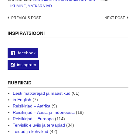
LIIKUMINE
,
MATKARAJAD
Post
PREVIOUS POST
NEXT POST
navigation
INSPIRATSIOONI
facebook
instagram
RUBRIIGID
Eesti matkarajad ja maastikud
(61)
in English
(7)
Reisikirjad – Aafrika
(9)
Reisikirjad – Aasia ja Indoneesia
(18)
Reisikirjad – Euroopa
(114)
Tervislik eluviis ja teraapiad
(34)
Toidud ja kohvikud
(42)