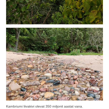
Kambriumi liivakivi olevat 350 miljonit aastat vana.