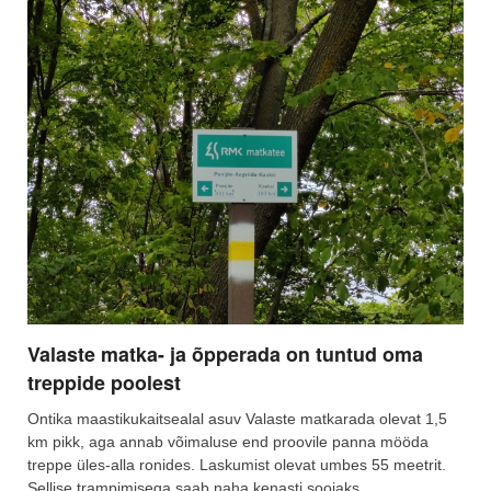
Valaste matka- ja õpperada on tuntud oma
treppide poolest
Ontika maastikukaitsealal asuv Valaste matkarada olevat 1,5
km pikk, aga annab võimaluse end proovile panna mööda
treppe üles-alla ronides. Laskumist olevat umbes 55 meetrit.
Sellise trampimisega saab naha kenasti soojaks.