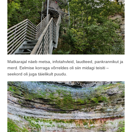
Matkarajal näeb metsa, infotahvleid, laudteed, pankrannikut ja
merd. Eelmise korraga võrreldes oli siin midagi teisiti –
seekord oli juga täielikult puudu.