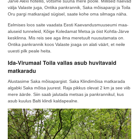
Järve Alexi hotellis, võtsime suuna mere poole. Millised näevad
välja Valaste juga, Ontika pankrannik, Saka mõisapargi ja Toila
Oru pargi matkarajad sügisel, saate kohe oma silmaga näha.
Eelmises loos saite vaadata Eesti Kaevandusmuuseumi maa-
aluseid tunneleid, Kõige Koledamat Metsa ja öist Kohtla-Järve
kesklinna. Mis reis see aga ilma meretuult nuusutamata on.
Ontika pankrannik koos Valaste joaga on alati väärt, et neile
uuesti pilk peale heita.
Ida-Virumaal Toila vallas asub huvitavaid
matkaradu
Alustasime Saka mõisapargist. Saka Klindimõisa matkarada
algabki Saka mõisa juurest. Raja pikkus olevat 2 km ja see viib
mere äärde. Siin saab jalutada metsas ja pankrannikul, kus
asub kuulus Balti klindi kaldapealne.