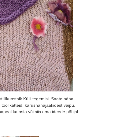
ilikunstnik Külli tegemisi. Saate näha
 toolikatteid, karusnahajääkidest vaipu,
apeal ka osta või siis oma ideede põhjal