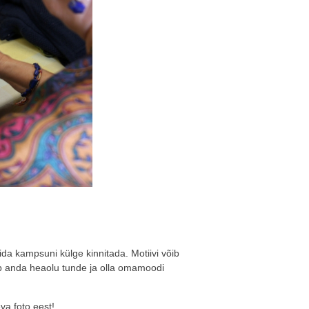
mida kampsuni külge kinnitada. Motiivi võib
ib anda heaolu tunde ja olla omamoodi
.
va foto eest!