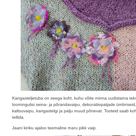
Kangasteljetuba on seega koht, kuhu võite minna uudistama teksti
loomingulisi seina- ja põrandavaipu, dekoratiivpatjade ümbriseid,
kaltsuvaipu, kangastelgi ja palju muud põnevat. Tooteid saab koh
tellida.
Jaani kiriku ajaloo teemaline maru pikk vaip.