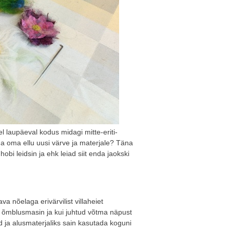
 laupäeval kodus midagi mitte-eriti-
uua oma ellu uusi värve ja materjale? Täna
bi leidsin ja ehk leiad siit enda jaokski
a nõelaga erivärvilist villaheiet
gu õmblusmasin ja kui juhtud võtma näpust
id ja alusmaterjaliks sain kasutada koguni