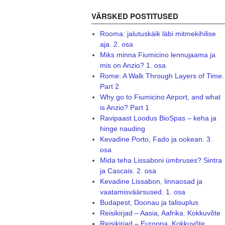
VÄRSKED POSTITUSED
Rooma: jalutuskäik läbi mitmekihilise
aja. 2. osa
Miks minna Fiumicino lennujaama ja
mis on Anzio? 1. osa
Rome: A Walk Through Layers of Time.
Part 2
Why go to Fiumicino Airport, and what
is Anzio? Part 1
Ravipaast Loodus BioSpas – keha ja
hinge nauding
Kevadine Porto, Fado ja ookean. 3.
osa
Mida teha Lissaboni ümbruses? Sintra
ja Cascais. 2. osa
Kevadine Lissabon, linnaosad ja
vaatamisväärsused. 1. osa
Budapest, Doonau ja talisuplus
Reisikirjad – Aasia, Aafrika. Kokkuvõte
Reisikirjad – Euroopa. Kokkuvõte