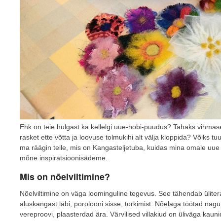
Ehk on teie hulgast ka kellelgi uue-hobi-puudus? Tahaks vihmasel
rasket ette võtta ja loovuse tolmukihi alt välja kloppida? Võiks t
ma räägin teile, mis on Kangasteljetuba, kuidas mina omale uue ho
mõne inspiratsioonisädeme.
Mis on nõelviltimine?
Nõelviltimine on väga loominguline tegevus. See tähendab üliterav
aluskangast läbi, porolooni sisse, torkimist. Nõelaga töötad na
vereproovi, plaasterdad ära. Värvilised villakiud on üliväga kaun