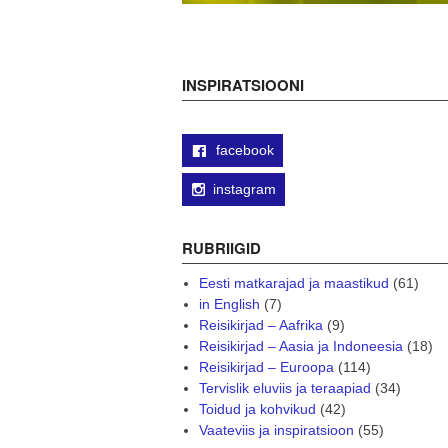
INSPIRATSIOONI
facebook
instagram
RUBRIIGID
Eesti matkarajad ja maastikud
(61)
in English
(7)
Reisikirjad – Aafrika
(9)
Reisikirjad – Aasia ja Indoneesia
(18)
Reisikirjad – Euroopa
(114)
Tervislik eluviis ja teraapiad
(34)
Toidud ja kohvikud
(42)
Vaateviis ja inspiratsioon
(55)