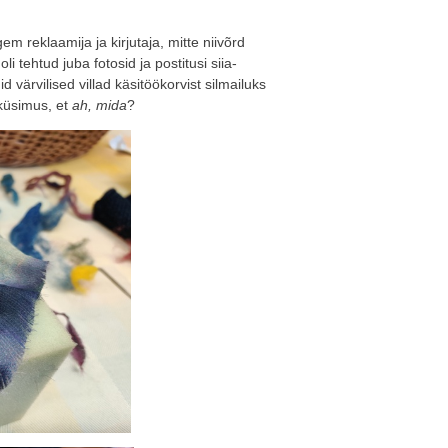
em reklaamija ja kirjutaja, mitte niivõrd
li tehtud juba fotosid ja postitusi siia-
d värvilised villad käsitöökorvist silmailuks
 küsimus, et
ah, mida
?