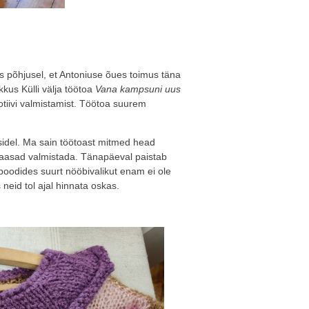
les põhjusel, et Antoniuse õues toimus täna
kkus Külli välja töötoa
Vana kampsuni uus
motiivi valmistamist. Töötoa suurem
sidel. Ma sain töötoast mitmed head
 aasad valmistada. Tänapäeval paistab
oodides suurt nööbivalikut enam ei ole
id tol ajal hinnata oskas.