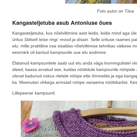
Foto autor on Tiina
Kangasteljetuba asub Antoniuse õues
Kangasteljetuba, kus nõelviltimine aset leidis, leidis mind aga ü
üritus
Stiilselt teise ringi: mood ja disain
. Selle ürituse raames pa
elu
, mille praktiline osa sisaldas nõelviltimise tehnikas väikese 
eesmärk oli kantud kampsunile uue elu andmine.
Elatanud kampsunitele saab uut elu anda väga loomingulistel vii
ideed, kaasa arvatud see, kuidas nööbitule kampsunile nööpide
olevat kadunud oskus riietele nööpe ette õmmelda ja ega kangap
ka. Meenutan ohkega armsaid nööpe vanaema nööbikarbis. Kes ne
Lillepeenar kampsunil.