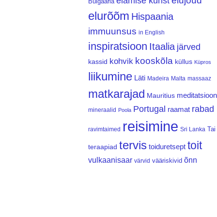
elujõud
elamise kunst
Bulgaaria
elurõõm
Hispaania
immuunsus
in English
inspiratsioon
Itaalia
järved
kooskõla
kohvik
kassid
küllus
Küpros
liikumine
Läti
Madeira
Malta
massaaz
matkarajad
meditatsioon
Mauritius
Portugal
rabad
raamat
mineraalid
Poola
reisimine
Tai
ravimtaimed
Sri Lanka
tervis
toit
teraapiad
toiduretsept
vulkaanisaar
õnn
vääriskivid
värvid