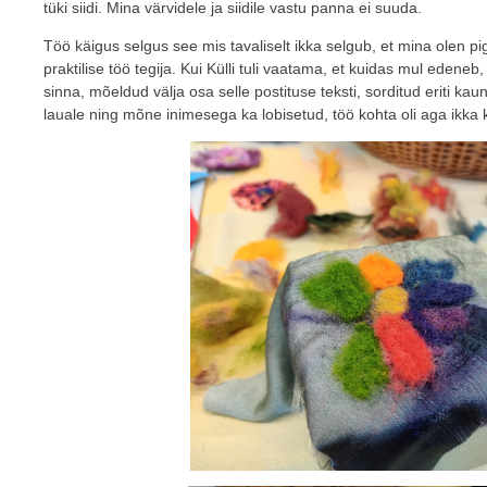
tüki siidi. Mina värvidele ja siidile vastu panna ei suuda.
Töö käigus selgus see mis tavaliselt ikka selgub, et mina olen pig
praktilise töö tegija. Kui Külli tuli vaatama, et kuidas mul edeneb, o
sinna, mõeldud välja osa selle postituse teksti, sorditud eriti kauni
lauale ning mõne inimesega ka lobisetud, töö kohta oli aga ikka