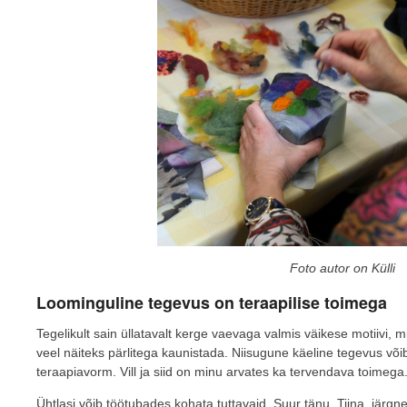
Foto autor on Külli
Loominguline tegevus on teraapilise toimega
Tegelikult sain üllatavalt kerge vaevaga valmis väikese motiivi, 
veel näiteks pärlitega kaunistada. Niisugune käeline tegevus võ
teraapiavorm. Vill ja siid on minu arvates ka tervendava toimega
Ühtlasi võib töötubades kohata tuttavaid. Suur tänu, Tiina, järgne