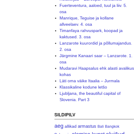
Fuerteventura, aaloed, tuul ja liiv. 5.
osa
Manrique, Teguise ja kollane
allveelaev. 4. osa
Timanfaya rahvuspark, koopad ja
kaktused. 3. osa
Lanzarote kuurordid ja põllumajandus.
2. osa
Järgmine Kanaari saar – Lanzarote. 1.
osa
Mudaravi Haapsalus ehk alasti avalikus
kohas
Läti oma väike Itaalia – Jurmala
Klassikaline kodune letšo
Ljubljana, the beautiful capital of
Slovenia. Part 3
SILDIPILV
aeg
armastus
allikad
Bali
Bangkok