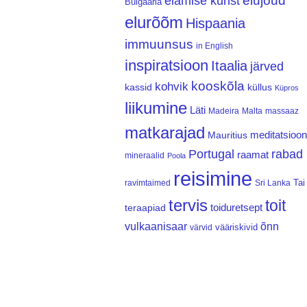
elujõud
elamise kunst
Bulgaaria
elurõõm
Hispaania
immuunsus
in English
inspiratsioon
Itaalia
järved
kooskõla
kohvik
kassid
küllus
Küpros
liikumine
Läti
Madeira
Malta
massaaz
matkarajad
meditatsioon
Mauritius
Portugal
rabad
raamat
mineraalid
Poola
reisimine
Tai
ravimtaimed
Sri Lanka
tervis
toit
teraapiad
toiduretsept
vulkaanisaar
õnn
vääriskivid
värvid