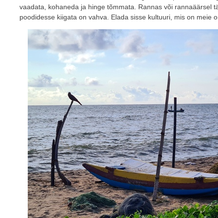
vaadata, kohaneda ja hinge tõmmata. Rannas või rannaäärsel tän
poodidesse kiigata on vahva. Elada sisse kultuuri, mis on meie om