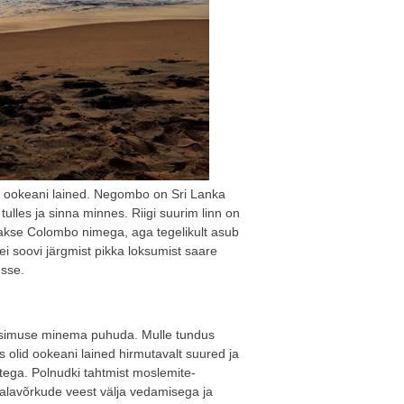
a ookeani lained. Negombo on Sri Lanka
 tulles ja sinna minnes. Riigi suurim linn on
akse Colombo nimega, aga tegelikult asub
i soovi järgmist pikka loksumist saare
esse.
iväsimuse minema puhuda. Mulle tundus
ks olid ookeani lained hirmutavalt suured ja
etega. Polnudki tahtmist moslemite-
 kalavõrkude veest välja vedamisega ja