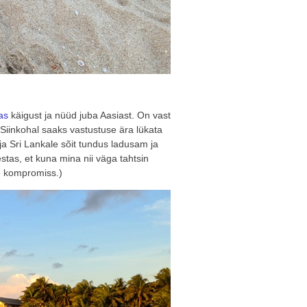
as
käigust ja nüüd juba Aasiast. On vast
a. Siinkohal saaks vastustuse ära lükata
ja Sri Lankale sõit tundus ladusam ja
estas, et kuna mina nii väga tahtsin
ne kompromiss.)