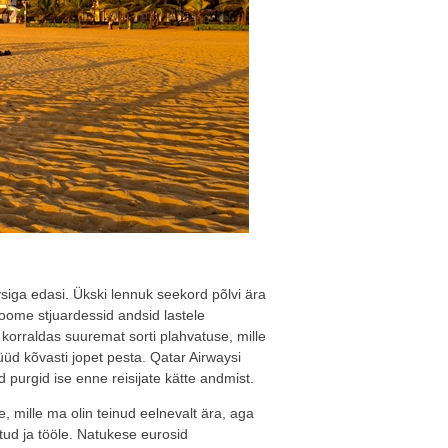
siga edasi. Ükski lennuk seekord põlvi ära
 Soome stjuardessid andsid lastele
 korraldas suuremat sorti plahvatuse, mille
nüüd kõvasti jopet pesta. Qatar Airwaysi
purgid ise enne reisijate kätte andmist.
mille ma olin teinud eelnevalt ära, aga
etud ja tööle. Natukese eurosid