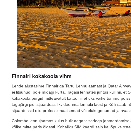
Finnairi kokakoola vihm
Lende alustasime Finnairiga Tartu Lennujaamast ja Qatar Airway
ei litsunud, pole midagi kurta. Tagasi lennates juhtus küll nii, et
kokakoola purgid mitteavatult kätte, nii et üks väike tõmmu poiss
tagajärgi pidi stjuardess likvideerima lennuki laest ja Külli saab 
stjuardessid olid professionaalsemad või elukogenumad ja avasid 
Colombo lennujaamas kulus hulk aega viisadega jahmerdamisele, 
kõike mitte päris õigesti. Kohaliku SIM kaardi sain ka lõpuks ost