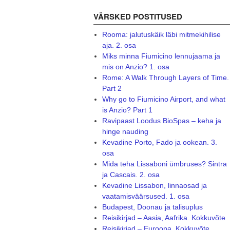
VÄRSKED POSTITUSED
Rooma: jalutuskäik läbi mitmekihilise
aja. 2. osa
Miks minna Fiumicino lennujaama ja
mis on Anzio? 1. osa
Rome: A Walk Through Layers of Time.
Part 2
Why go to Fiumicino Airport, and what
is Anzio? Part 1
Ravipaast Loodus BioSpas – keha ja
hinge nauding
Kevadine Porto, Fado ja ookean. 3.
osa
Mida teha Lissaboni ümbruses? Sintra
ja Cascais. 2. osa
Kevadine Lissabon, linnaosad ja
vaatamisväärsused. 1. osa
Budapest, Doonau ja talisuplus
Reisikirjad – Aasia, Aafrika. Kokkuvõte
Reisikirjad – Euroopa. Kokkuvõte