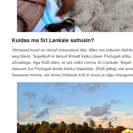
Kuidas ma Sri Lankale sattusin?
Viimased kuud on olnud ootamatusi täis. Alles ma toibusin
Aafrik
aeg tõesti. Tegelikult ei läinud lihtsalt käiku plaan Portugali sõit
sõnadega:
Aga Külli ütles, et siis võiks minna Sri Lankale
. Nojah 
odavam kui Portugali lende kokku klapitada. (Külli jällegi vist arv
Aasiasse minna, siis tema Indiasse küll ei soovi ja olgu niisugu