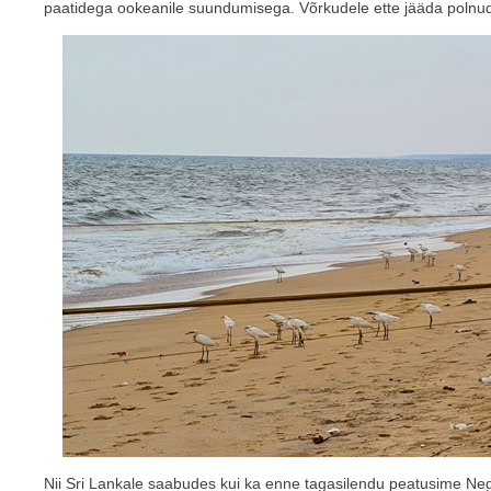
paatidega ookeanile suundumisega. Võrkudele ette jääda polnud
Nii Sri Lankale saabudes kui ka enne tagasilendu peatusime Ne