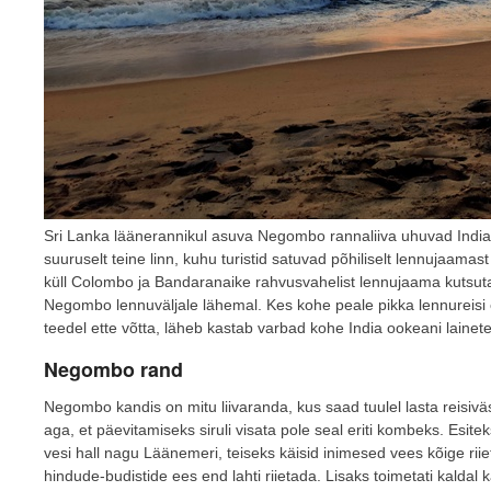
Sri Lanka läänerannikul asuva Negombo rannaliiva uhuvad Indi
suuruselt teine linn, kuhu turistid satuvad põhiliselt lennujaamast
küll Colombo ja Bandaranaike rahvusvahelist lennujaama kutsut
Negombo lennuväljale lähemal. Kes kohe peale pikka lennureisi e
teedel ette võtta, läheb kastab varbad kohe India ookeani lainet
Negombo rand
Negombo kandis on mitu liivaranda, kus saad tuulel lasta reis
aga, et päevitamiseks siruli visata pole seal eriti kombeks. Esite
vesi hall nagu Läänemeri, teiseks käisid inimesed vees kõige rii
hindude-budistide ees end lahti riietada. Lisaks toimetati kaldal