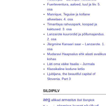
Fuerteventura, aaloed, tuul ja liiv. 5.
osa
Manrique, Teguise ja kollane
allveelaev. 4. osa
Timanfaya rahvuspark, koopad ja
kaktused. 3. osa
Lanzarote kuurordid ja põllumajandus.
2. osa
Järgmine Kanaari saar – Lanzarote. 1.
osa
Mudaravi Haapsalus ehk alasti avalikus
kohas
Läti oma väike Itaalia – Jurmala
Klassikaline kodune letšo
Ljubljana, the beautiful capital of
Slovenia. Part 3
SILDIPILV
aeg
armastus
allikad
Bali
Bangkok