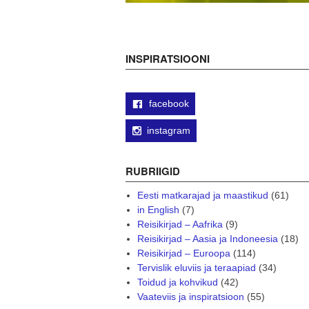
INSPIRATSIOONI
facebook
instagram
RUBRIIGID
Eesti matkarajad ja maastikud
(61)
in English
(7)
Reisikirjad – Aafrika
(9)
Reisikirjad – Aasia ja Indoneesia
(18)
Reisikirjad – Euroopa
(114)
Tervislik eluviis ja teraapiad
(34)
Toidud ja kohvikud
(42)
Vaateviis ja inspiratsioon
(55)