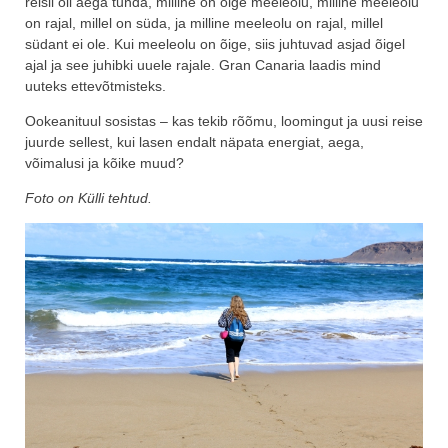
reisil oli aega tunda, milline on õige meeleolu, milline meeleolu
on rajal, millel on süda, ja milline meeleolu on rajal, millel
südant ei ole. Kui meeleolu on õige, siis juhtuvad asjad õigel
ajal ja see juhibki uuele rajale. Gran Canaria laadis mind
uuteks ettevõtmisteks.
Ookeanituul sosistas – kas tekib rõõmu, loomingut ja uusi reise
juurde sellest, kui lasen endalt näpata energiat, aega,
võimalusi ja kõike muud?
Foto on Külli tehtud.