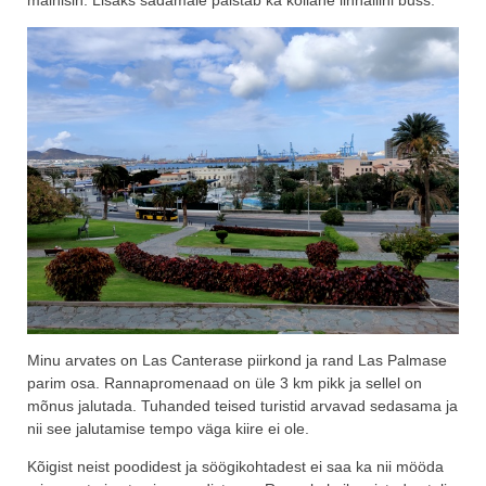
mainisin. Lisaks sadamale paistab ka kollane linnaliini buss.
Minu arvates on Las Canterase piirkond ja rand Las Palmase
parim osa. Rannapromenaad on üle 3 km pikk ja sellel on
mõnus jalutada. Tuhanded teised turistid arvavad sedasama ja
nii see jalutamise tempo väga kiire ei ole.
Kõigist neist poodidest ja söögikohtadest ei saa ka nii mööda