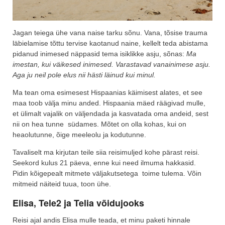
Jagan teiega ühe vana naise tarku sõnu. Vana, tõsise trauma
läbielamise tõttu tervise kaotanud naine, kellelt teda abistama
pidanud inimesed näppasid tema isiklikke asju, sõnas:
Ma
imestan, kui väikesed inimesed. Varastavad vanainimese asju.
Aga ju neil pole elus nii hästi läinud kui minul.
Ma tean oma esimesest Hispaanias käimisest alates, et see
maa toob välja minu anded. Hispaania mäed räägivad mulle,
et ülimalt vajalik on väljendada ja kasvatada oma andeid, sest
nii on hea tunne südames. Mõtet on olla kohas, kui on
heaolutunne, õige meeleolu ja kodutunne.
Tavaliselt ma kirjutan teile siia reisimuljed kohe pärast reisi.
Seekord kulus 21 päeva, enne kui need ilmuma hakkasid.
Pidin kõigepealt mitmete väljakutsetega toime tulema. Võin
mitmeid näiteid tuua, toon ühe.
Elisa, Tele2 ja Telia võidujooks
Reisi ajal andis Elisa mulle teada, et minu paketi hinnale