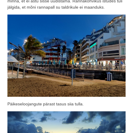
minna, et ei astu sisse uudistama. Rannakohvikus istudes tuli
jälgida, et mõni rannapall su taldrikule ei maanduks.
Päikeseloojangute pärast tasus siia tulla.