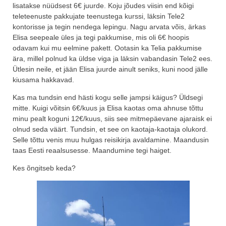
lisatakse nüüdsest 6€ juurde. Koju jõudes viisin end kõigi
teleteenuste pakkujate teenustega kurssi, läksin Tele2
kontorisse ja tegin nendega lepingu. Nagu arvata võis, ärkas
Elisa seepeale üles ja tegi pakkumise, mis oli 6€ hoopis
odavam kui mu eelmine pakett. Ootasin ka Telia pakkumise
ära, millel polnud ka üldse viga ja läksin vabandasin Tele2 ees.
Ütlesin neile, et jään Elisa juurde ainult seniks, kuni nood jälle
kiusama hakkavad.
Kas ma tundsin end hästi kogu selle jampsi käigus? Üldsegi
mitte. Kuigi võitsin 6€/kuus ja Elisa kaotas oma ahnuse tõttu
minu pealt koguni 12€/kuus, siis see mitmepäevane ajaraisk ei
olnud seda väärt. Tundsin, et see on kaotaja-kaotaja olukord.
Selle tõttu venis muu hulgas reisikirja avaldamine. Maandusin
taas Eesti reaalsusesse. Maandumine tegi haiget.
Kes õngitseb keda?