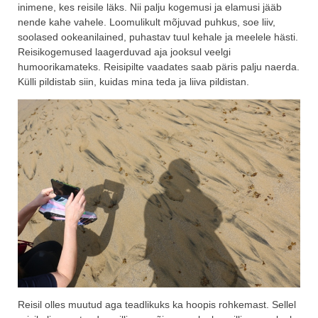
inimene, kes reisile läks. Nii palju kogemusi ja elamusi jääb
nende kahe vahele. Loomulikult mõjuvad puhkus, soe liiv,
soolased ookeanilained, puhastav tuul kehale ja meelele hästi.
Reisikogemused laagerduvad aja jooksul veelgi
humoorikamateks. Reisipilte vaadates saab päris palju naerda.
Külli pildistab siin, kuidas mina teda ja liiva pildistan.
Reisil olles muutud aga teadlikuks ka hoopis rohkemast. Sellel