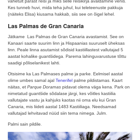
vahetult pärast reisi ja miks selle reisikirja avaldamine venis.
Kes tunneb huvi, mida teha juhul, kui teleteenuste pakkuja
(näiteks Elisa) kiusama hakkab, siis see on õigel lehel.
Las Palmas de Gran Canaria
Jätkame Las Palmas de Gran Canaria avastamist. See on
Kanaari saarte suurim linn ja Hispaanias suuruselt üheksas
linn. Peale linna asutamist sõdisid kastiillastest vallutajad 5
aastat kohalike guantšidega. Parema lahinguvarustuse tõttu
saadigi põliselanikest lahti.
Otsisime ka Las Palmases palme ja parke. Eelmisel aastal
olime umbes samal ajal
Tenerifel
palme pildistamas. Kaart
näitas, et
Parque Doramas
pidavat olema väga kena. Park on
nimetatud guantšide sõdalase järgi, kes võitles kastiilia
vallutajate vastu ja kahjuks kaotas nii oma elu kui Gran
Canaria, mis liideti aastal 1483 Kastiiliaga. Needsamad
vallutajad lehvitavad nüüd siin tema nimega. Julm.
Palmi sain pildile.