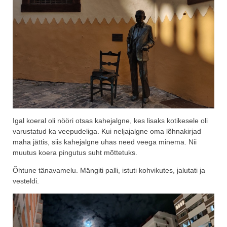
Igal koeral oli nööri otsas kahejalgne, kes lisaks kotikesele oli
varustatud ka veepudeliga. Kui neljajalgne oma lõhnakirjad
maha jättis, siis kahejalgne uhas need veega minema. Nii
muutus koera pingutus suht mõttetuks.
Õhtune tänavamelu. Mängiti palli, istuti kohvikutes, jalutati ja
vesteldi.