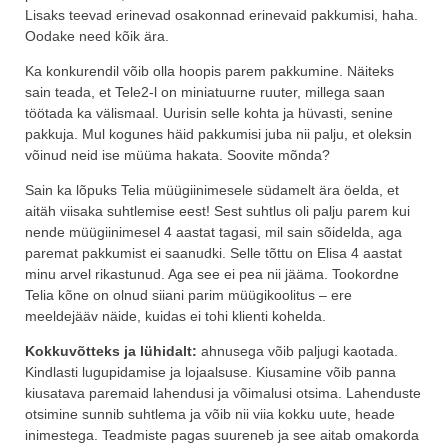
Lisaks teevad erinevad osakonnad erinevaid pakkumisi, haha.
Oodake need kõik ära.
Ka konkurendil võib olla hoopis parem pakkumine. Näiteks
sain teada, et Tele2-l on miniatuurne ruuter, millega saan
töötada ka välismaal. Uurisin selle kohta ja hüvasti, senine
pakkuja. Mul kogunes häid pakkumisi juba nii palju, et oleksin
võinud neid ise müüma hakata. Soovite mõnda?
Sain ka lõpuks Telia müügiinimesele südamelt ära öelda, et
aitäh viisaka suhtlemise eest! Sest suhtlus oli palju parem kui
nende müügiinimesel 4 aastat tagasi, mil sain sõidelda, aga
paremat pakkumist ei saanudki. Selle tõttu on Elisa 4 aastat
minu arvel rikastunud. Aga see ei pea nii jääma. Tookordne
Telia kõne on olnud siiani parim müügikoolitus – ere
meeldejääv näide, kuidas ei tohi klienti kohelda.
Kokkuvõtteks ja lühidalt:
ahnusega võib paljugi kaotada.
Kindlasti lugupidamise ja lojaalsuse. Kiusamine võib panna
kiusatava paremaid lahendusi ja võimalusi otsima. Lahenduste
otsimine sunnib suhtlema ja võib nii viia kokku uute, heade
inimestega. Teadmiste pagas suureneb ja see aitab omakorda