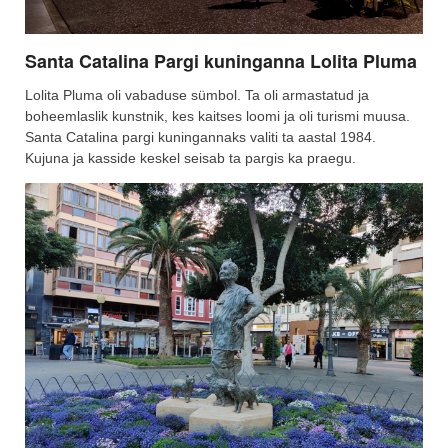
Santa Catalina Pargi kuninganna Lolita Pluma
Lolita Pluma oli vabaduse sümbol. Ta oli armastatud ja
boheemlaslik kunstnik, kes kaitses loomi ja oli turismi muusa.
Santa Catalina pargi kuningannaks valiti ta aastal 1984.
Kujuna ja kasside keskel seisab ta pargis ka praegu.