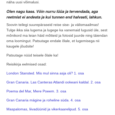
näha uusi võimalusi.
Olen nagu kass. Võin nurru lüüa ja tervendada, aga
reetmist ei andesta ja kui tunnen end halvasti, lahkun.
Soovin teilegi suurepäraseid reise sise- ja välismaailmas!
Tulge ikka siia lugema ja lugege ka vanemaid lugusid üle, sest
mõnikord ma leian häid mõtteid ja fotosid juurde ning täiendan
oma loomingut. Patsutage endale õlale, et lugemisega nii
kaugele jõudsite!
Patsutage nüüd teisele õlale ka!
Reisikirja eelmised osad:
London Stansted. Mis mul sinna asja oli? 1. osa
Gran Canaria. Las Canteras Atlandi ookeani kaldal. 2. osa
Poema del Mar, Mere Poeem. 3. osa
Gran Canaria mägine ja roheline süda. 4. osa
Maspalomas, liivadüünid ja vikerkaarelipud. 5. osa