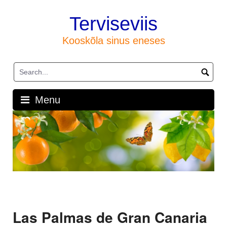
Skip
to
Terviseviis
content
Kooskõla sinus eneses
Menu
Las Palmas de Gran Canaria