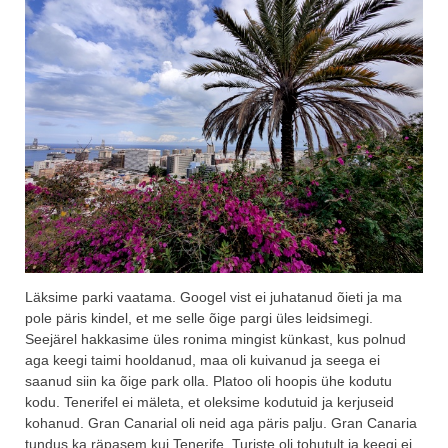
Läksime parki vaatama. Googel vist ei juhatanud õieti ja ma
pole päris kindel, et me selle õige pargi üles leidsimegi.
Seejärel hakkasime üles ronima mingist künkast, kus polnud
aga keegi taimi hooldanud, maa oli kuivanud ja seega ei
saanud siin ka õige park olla. Platoo oli hoopis ühe kodutu
kodu. Tenerifel ei mäleta, et oleksime kodutuid ja kerjuseid
kohanud. Gran Canarial oli neid aga päris palju. Gran Canaria
tundus ka räpasem kui Tenerife. Turiste oli tohutult ja keegi ei