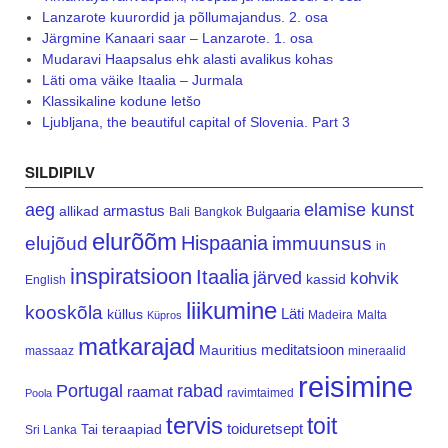
Lanzarote kuurordid ja põllumajandus. 2. osa
Järgmine Kanaari saar – Lanzarote. 1. osa
Mudaravi Haapsalus ehk alasti avalikus kohas
Läti oma väike Itaalia – Jurmala
Klassikaline kodune letšo
Ljubljana, the beautiful capital of Slovenia. Part 3
SILDIPILV
aeg
elamise kunst
armastus
allikad
Bulgaaria
Bali
Bangkok
elurõõm
Hispaania
elujõud
immuunsus
in
inspiratsioon
Itaalia
järved
kohvik
kassid
English
liikumine
kooskõla
Läti
küllus
Madeira
Malta
Küpros
matkarajad
meditatsioon
Mauritius
massaaz
mineraalid
reisimine
Portugal
rabad
raamat
ravimtaimed
Poola
tervis
toit
teraapiad
toiduretsept
Tai
Sri Lanka