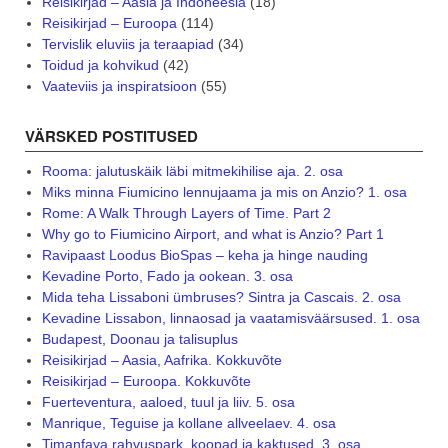
Reisikirjad – Aasia ja Indoneesia
(18)
Reisikirjad – Euroopa
(114)
Tervislik eluviis ja teraapiad
(34)
Toidud ja kohvikud
(42)
Vaateviis ja inspiratsioon
(55)
VÄRSKED POSTITUSED
Rooma: jalutuskäik läbi mitmekihilise aja. 2. osa
Miks minna Fiumicino lennujaama ja mis on Anzio? 1. osa
Rome: A Walk Through Layers of Time. Part 2
Why go to Fiumicino Airport, and what is Anzio? Part 1
Ravipaast Loodus BioSpas – keha ja hinge nauding
Kevadine Porto, Fado ja ookean. 3. osa
Mida teha Lissaboni ümbruses? Sintra ja Cascais. 2. osa
Kevadine Lissabon, linnaosad ja vaatamisväärsused. 1. osa
Budapest, Doonau ja talisuplus
Reisikirjad – Aasia, Aafrika. Kokkuvõte
Reisikirjad – Euroopa. Kokkuvõte
Fuerteventura, aaloed, tuul ja liiv. 5. osa
Manrique, Teguise ja kollane allveelaev. 4. osa
Timanfaya rahvuspark, koopad ja kaktused. 3. osa