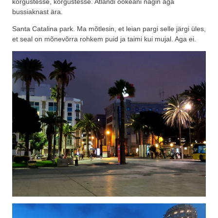
kõrgustesse, kõrgustesse. Atlandi ookeani nägin aga
bussiaknast ära.
Santa Catalina park. Ma mõtlesin, et leian pargi selle järgi üles,
et seal on mõnevõrra rohkem puid ja taimi kui mujal. Aga ei.