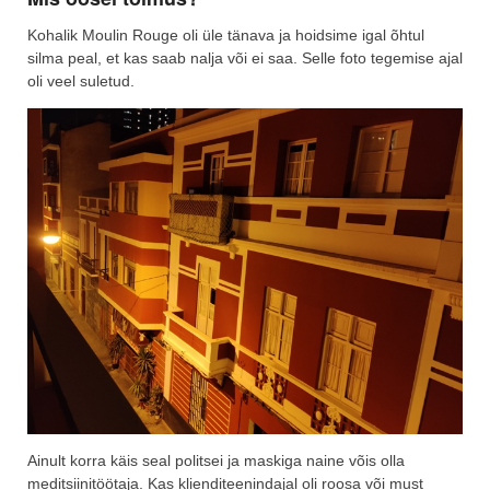
Kohalik Moulin Rouge oli üle tänava ja hoidsime igal õhtul
silma peal, et kas saab nalja või ei saa. Selle foto tegemise ajal
oli veel suletud.
Ainult korra käis seal politsei ja maskiga naine võis olla
meditsiinitöötaja. Kas klienditeenindajal oli roosa või must