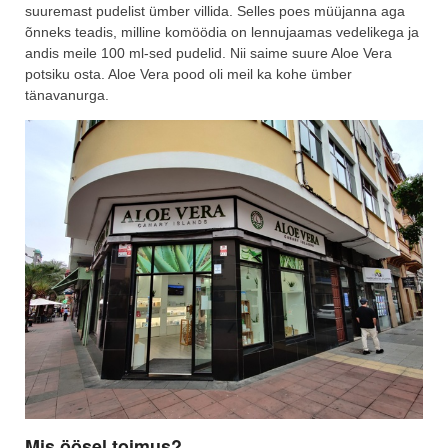
suuremast pudelist ümber villida. Selles poes müüjanna aga
õnneks teadis, milline komöödia on lennujaamas vedelikega ja
andis meile 100 ml-sed pudelid. Nii saime suure Aloe Vera
potsiku osta. Aloe Vera pood oli meil ka kohe ümber
tänavanurga.
Mis öösel toimus?