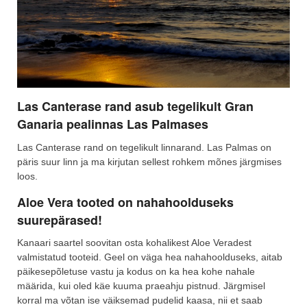
Las Canterase rand asub tegelikult Gran
Ganaria pealinnas Las Palmases
Las Canterase rand on tegelikult linnarand. Las Palmas on
päris suur linn ja ma kirjutan sellest rohkem mõnes järgmises
loos.
Aloe Vera tooted on nahahoolduseks
suurepärased!
Kanaari saartel soovitan osta kohalikest Aloe Veradest
valmistatud tooteid. Geel on väga hea nahahoolduseks, aitab
päikesepõletuse vastu ja kodus on ka hea kohe nahale
määrida, kui oled käe kuuma praeahju pistnud. Järgmisel
korral ma võtan ise väiksemad pudelid kaasa, nii et saab