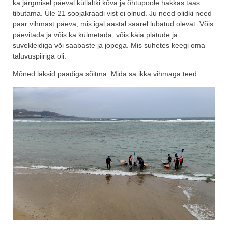
ka järgmisel päeval küllaltki kõva ja õhtupoole hakkas taas
tibutama. Üle 21 soojakraadi vist ei olnud. Ju need olidki need
paar vihmast päeva, mis igal aastal saarel lubatud olevat. Võis
päevitada ja võis ka külmetada, võis käia plätude ja
suvekleidiga või saabaste ja jopega. Mis suhetes keegi oma
taluvuspiiriga oli.
Mõned läksid paadiga sõitma. Mida sa ikka vihmaga teed.