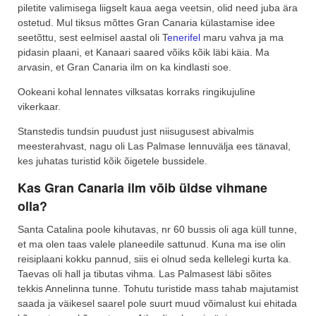
piletite valimisega liigselt kaua aega veetsin, olid need juba ära
ostetud. Mul tiksus mõttes Gran Canaria külastamise idee
seetõttu, sest eelmisel aastal oli T
enerifel
maru vahva ja ma
pidasin plaani, et Kanaari saared võiks kõik läbi käia. Ma
arvasin, et Gran Canaria ilm on ka kindlasti soe.
Ookeani kohal lennates vilksatas korraks ringikujuline
vikerkaar.
Stanstedis tundsin puudust just niisugusest abivalmis
meesterahvast, nagu oli Las Palmase lennuvälja ees tänaval,
kes juhatas turistid kõik õigetele bussidele.
Kas Gran Canaria ilm võib üldse vihmane
olla?
Santa Catalina poole kihutavas, nr 60 bussis oli aga küll tunne,
et ma olen taas valele planeedile sattunud. Kuna ma ise olin
reisiplaani kokku pannud, siis ei olnud seda kellelegi kurta ka.
Taevas oli hall ja tibutas vihma. Las Palmasest läbi sõites
tekkis Annelinna tunne. Tohutu turistide mass tahab majutamist
saada ja väikesel saarel pole suurt muud võimalust kui ehitada