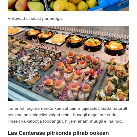
Võileivad sibulast purjedega.
Tenerifel nägime nende kuulsat taime tajinastet. Sadamaturult
ostsime sellenimelist valget veini. Kusagil mujal me seda,
ilmselt väiketootja toodangut, hiljem enam müügil ei näinud.
Las Canterase piirkonda piirab ookean