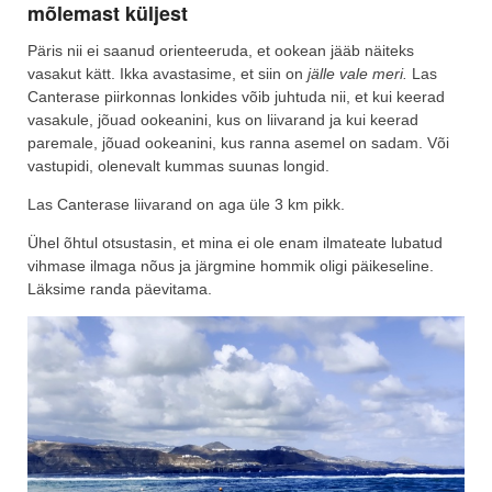
mõlemast küljest
Päris nii ei saanud orienteeruda, et ookean jääb näiteks
vasakut kätt. Ikka avastasime, et siin on
jälle
vale meri.
Las
Canterase piirkonnas lonkides võib juhtuda nii, et kui keerad
vasakule, jõuad ookeanini, kus on liivarand ja kui keerad
paremale, jõuad ookeanini, kus ranna asemel on sadam. Või
vastupidi, olenevalt kummas suunas longid.
Las Canterase liivarand on aga üle 3 km pikk.
Ühel õhtul otsustasin, et mina ei ole enam ilmateate lubatud
vihmase ilmaga nõus ja järgmine hommik oligi päikeseline.
Läksime randa päevitama.