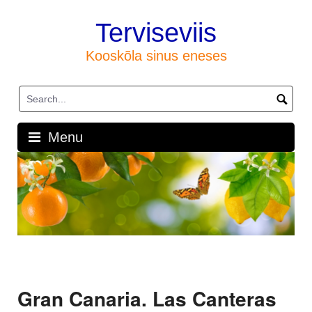
Skip
to
Terviseviis
content
Kooskõla sinus eneses
Menu
Gran Canaria. Las Canteras