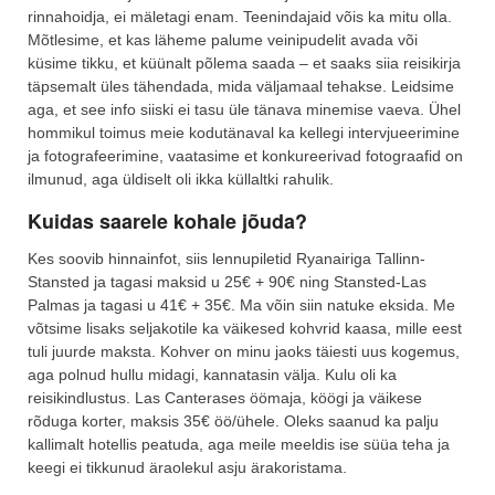
rinnahoidja, ei mäletagi enam. Teenindajaid võis ka mitu olla.
Mõtlesime, et kas läheme palume veinipudelit avada või
küsime tikku, et küünalt põlema saada – et saaks siia reisikirja
täpsemalt üles tähendada, mida väljamaal tehakse. Leidsime
aga, et see info siiski ei tasu üle tänava minemise vaeva. Ühel
hommikul toimus meie kodutänaval ka kellegi intervjueerimine
ja fotografeerimine, vaatasime et konkureerivad fotograafid on
ilmunud, aga üldiselt oli ikka küllaltki rahulik.
Kuidas saarele kohale jõuda?
Kes soovib hinnainfot, siis lennupiletid Ryanairiga Tallinn-
Stansted ja tagasi maksid u 25€ + 90€ ning Stansted-Las
Palmas ja tagasi u 41€ + 35€. Ma võin siin natuke eksida. Me
võtsime lisaks seljakotile ka väikesed kohvrid kaasa, mille eest
tuli juurde maksta. Kohver on minu jaoks täiesti uus kogemus,
aga polnud hullu midagi, kannatasin välja. Kulu oli ka
reisikindlustus. Las Canterases öömaja, köögi ja väikese
rõduga korter, maksis 35€ öö/ühele. Oleks saanud ka palju
kallimalt hotellis peatuda, aga meile meeldis ise süüa teha ja
keegi ei tikkunud äraolekul asju ärakoristama.