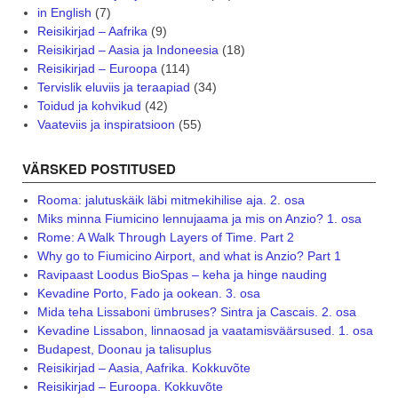
in English
(7)
Reisikirjad – Aafrika
(9)
Reisikirjad – Aasia ja Indoneesia
(18)
Reisikirjad – Euroopa
(114)
Tervislik eluviis ja teraapiad
(34)
Toidud ja kohvikud
(42)
Vaateviis ja inspiratsioon
(55)
VÄRSKED POSTITUSED
Rooma: jalutuskäik läbi mitmekihilise aja. 2. osa
Miks minna Fiumicino lennujaama ja mis on Anzio? 1. osa
Rome: A Walk Through Layers of Time. Part 2
Why go to Fiumicino Airport, and what is Anzio? Part 1
Ravipaast Loodus BioSpas – keha ja hinge nauding
Kevadine Porto, Fado ja ookean. 3. osa
Mida teha Lissaboni ümbruses? Sintra ja Cascais. 2. osa
Kevadine Lissabon, linnaosad ja vaatamisväärsused. 1. osa
Budapest, Doonau ja talisuplus
Reisikirjad – Aasia, Aafrika. Kokkuvõte
Reisikirjad – Euroopa. Kokkuvõte