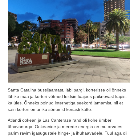
Santa Catalina bussijaamast, läbi pargi, korterisse oli õnneks
lühike maa ja korteri võtmed leidsin fuajees paiknevast kapist
ka üles. Õnneks polnud internetiga seekord jamamist, nii et
sain korteri omaniku sõnumid kenasti kätte.
Atlandi ookean ja Las Canterase rand oli kohe ümber
tänavanurga. Ookeanide ja merede energia on mu arvates
parim ravim igasugustele hinge- ja ihuhaavadele. Tuul aga oli