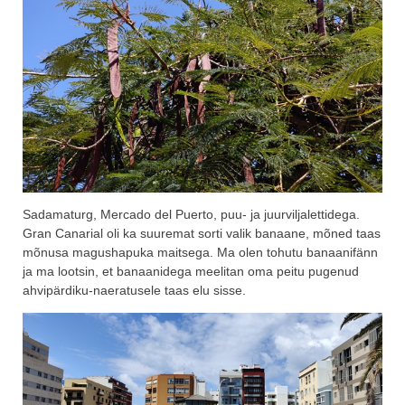
Sadamaturg, Mercado del Puerto, puu- ja juurviljalettidega.
Gran Canarial oli ka suuremat sorti valik banaane, mõned taas
mõnusa magushapuka maitsega. Ma olen tohutu banaanifänn
ja ma lootsin, et banaanidega meelitan oma peitu pugenud
ahvipärdiku-naeratusele taas elu sisse.