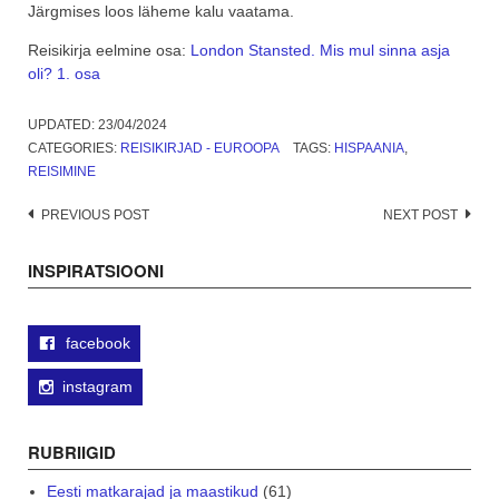
Järgmises loos läheme kalu vaatama.
Reisikirja eelmine osa:
London Stansted. Mis mul sinna asja
oli? 1. osa
UPDATED:
23/04/2024
CATEGORIES:
REISIKIRJAD - EUROOPA
TAGS:
HISPAANIA
,
REISIMINE
Post
PREVIOUS POST
NEXT POST
navigation
INSPIRATSIOONI
facebook
instagram
RUBRIIGID
Eesti matkarajad ja maastikud
(61)