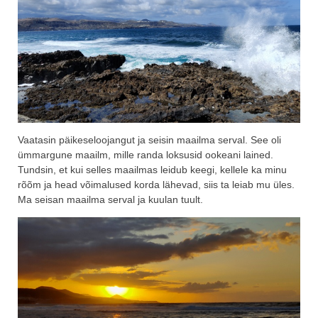
Vaatasin päikeseloojangut ja seisin maailma serval. See oli
ümmargune maailm, mille randa loksusid ookeani lained.
Tundsin, et kui selles maailmas leidub keegi, kellele ka minu
rõõm ja head võimalused korda lähevad, siis ta leiab mu üles.
Ma seisan maailma serval ja kuulan tuult.