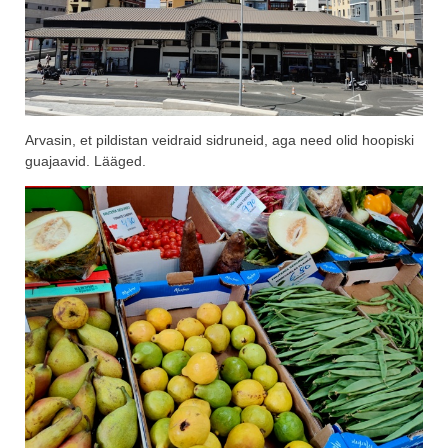
Arvasin, et pildistan veidraid sidruneid, aga need olid hoopiski
guajaavid. Lääged.