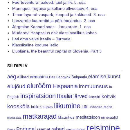
Fuerteventura, aaloed, tuul ja liiv. 5. osa
Manrique, Teguise ja kollane allveelaev. 4. osa
Timanfaya rahvuspark, koopad ja kaktused. 3. osa
Lanzarote kuurordid ja põllumajandus. 2. osa
Järgmine Kanaari saar – Lanzarote. 1. osa
Mudaravi Haapsalus ehk alasti avalikus kohas
Läti oma väike Itaalia – Jurmala
Klassikaline kodune letšo
Ljubljana, the beautiful capital of Slovenia. Part 3
SILDIPILV
aeg
elamise kunst
armastus
allikad
Bulgaaria
Bali
Bangkok
elurõõm
Hispaania
elujõud
immuunsus
in
inspiratsioon
Itaalia
järved
kohvik
kassid
English
liikumine
kooskõla
Läti
küllus
Madeira
Malta
Küpros
matkarajad
meditatsioon
Mauritius
massaaz
mineraalid
reisimine
Portugal
rabad
raamat
ravimtaimed
Poola