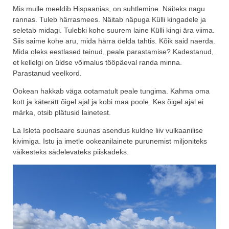
Mis mulle meeldib Hispaanias, on suhtlemine. Näiteks nagu
rannas. Tuleb härrasmees. Näitab näpuga Külli kingadele ja
seletab midagi. Tulebki kohe suurem laine Külli kingi ära viima.
Siis saime kohe aru, mida härra öelda tahtis. Kõik said naerda.
Mida oleks eestlased teinud, peale parastamise? Kadestanud,
et kellelgi on üldse võimalus tööpäeval randa minna.
Parastanud veelkord.
Ookean hakkab väga ootamatult peale tungima. Kahma oma
kott ja käterätt õigel ajal ja kobi maa poole. Kes õigel ajal ei
märka, otsib plätusid lainetest.
La Isleta poolsaare suunas asendus kuldne liiv vulkaanilise
kivimiga. Istu ja imetle ookeanilainete purunemist miljoniteks
väikesteks sädelevateks piiskadeks.