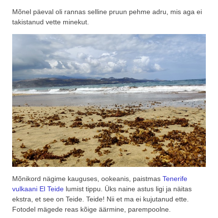
Mõnel päeval oli rannas selline pruun pehme adru, mis aga ei
takistanud vette minekut.
Mõnikord nägime kauguses, ookeanis, paistmas
Tenerife
vulkaani El Teide
lumist tippu. Üks naine astus ligi ja näitas
ekstra, et see on Teide. Teide! Nii et ma ei kujutanud ette.
Fotodel mägede reas kõige äärmine, parempoolne.