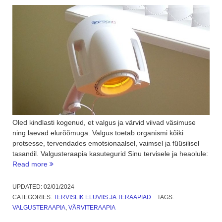
Oled kindlasti kogenud, et valgus ja värvid viivad väsimuse
ning laevad elurõõmuga. Valgus toetab organismi kõiki
protsesse, tervendades emotsionaalsel, vaimsel ja füüsilisel
tasandil. Valgusteraapia kasutegurid Sinu tervisele ja heaolule:
“Bioptron
Read more
valgus
laeb
UPDATED:
02/01/2024
päikeseenergiaga”
CATEGORIES:
TERVISLIK ELUVIIS JA TERAAPIAD
TAGS:
VALGUSTERAAPIA
,
VÄRVITERAAPIA