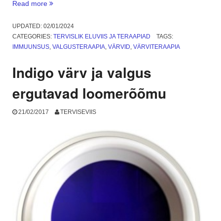
“Valgusteraapia
Read more
–
korduma
UPDATED:
02/01/2024
kippuvad
CATEGORIES:
TERVISLIK ELUVIIS JA TERAAPIAD
TAGS:
küsimused”
IMMUUNSUS
,
VALGUSTERAAPIA
,
VÄRVID
,
VÄRVITERAAPIA
Indigo värv ja valgus
ergutavad loomerõõmu
21/02/2017
TERVISEVIIS