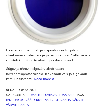
Loomerõõmu ergutab ja inspiratsiooni turgutab
vikerkaarevärvidest kõige paremini indigo. Selle värviga
seostub intuitiivne teadmine ja rahu seisund.
Sügav ja särav indigovärv aitab kaasa
tervenemisprotsessidele, leevendab valu ja tugevdab
“Indigo
immuunsüsteemi.
Read more
värv
ja
UPDATED:
04/05/2021
valgus
CATEGORIES:
TERVISLIK ELUVIIS JA TERAAPIAD
TAGS:
ergutavad
IMMUUNSUS
,
VÄÄRISKIVID
,
VALGUSTERAAPIA
,
VÄRVID
,
loomerõõmu”
VÄRVITERAAPIA