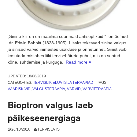
„Sinine kiir on on maailma suurimaid antiseptikuid,“ on öelnud
dr. Edwin Babbitt (1828-1905). Lisaks tekitavad sinine valgus
ja sinised värvid inimestes usalduse ja õnnetunnet. Sinist võib
kasutada mistahes liiki tervisehäirete puhul, mis on seotud
“Sinine
kõne, suhtlemise ja kurguga.
Read more
valgus
ja
UPDATED:
18/08/2019
värvid
CATEGORIES:
TERVISLIK ELUVIIS JA TERAAPIAD
TAGS:
–
VÄÄRISKIVID
,
VALGUSTERAAPIA
,
VÄRVID
,
VÄRVITERAAPIA
suhtlemise
maagia”
Bioptron valgus laeb
päikeseenergiaga
26/10/2016
TERVISEVIIS