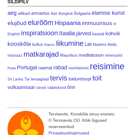
SILDIPILV
aeg
elamise kunst
armastus
allikad
Bulgaaria
Bali
Bangkok
elurõõm
Hispaania
elujõud
immuunsus
in
inspiratsioon
Itaalia
järved
kohvik
kassid
English
liikumine
kooskõla
Läti
küllus
Madeira
Malta
Küpros
matkarajad
meditatsioon
Mauritius
massaaz
mineraalid
reisimine
Portugal
rabad
raamat
ravimtaimed
Poola
tervis
toit
teraapiad
toiduretsept
Tai
Sri Lanka
vulkaanisaar
õnn
vääriskivid
värvid
Terviseviis. Kooskõla sinus eneses.
© Terviseviis OÜ. Kõik õigused
reserveeritud.
Privaatsustingimused