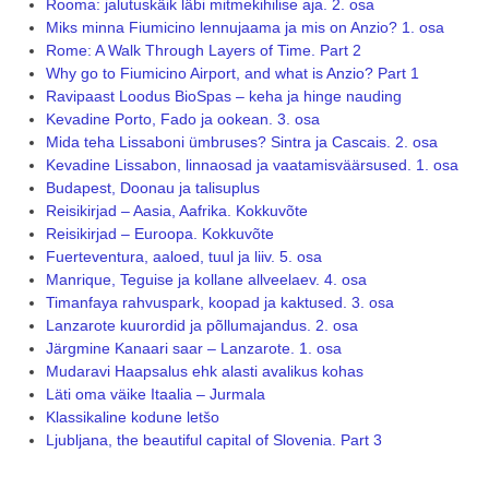
Rooma: jalutuskäik läbi mitmekihilise aja. 2. osa
Miks minna Fiumicino lennujaama ja mis on Anzio? 1. osa
Rome: A Walk Through Layers of Time. Part 2
Why go to Fiumicino Airport, and what is Anzio? Part 1
Ravipaast Loodus BioSpas – keha ja hinge nauding
Kevadine Porto, Fado ja ookean. 3. osa
Mida teha Lissaboni ümbruses? Sintra ja Cascais. 2. osa
Kevadine Lissabon, linnaosad ja vaatamisväärsused. 1. osa
Budapest, Doonau ja talisuplus
Reisikirjad – Aasia, Aafrika. Kokkuvõte
Reisikirjad – Euroopa. Kokkuvõte
Fuerteventura, aaloed, tuul ja liiv. 5. osa
Manrique, Teguise ja kollane allveelaev. 4. osa
Timanfaya rahvuspark, koopad ja kaktused. 3. osa
Lanzarote kuurordid ja põllumajandus. 2. osa
Järgmine Kanaari saar – Lanzarote. 1. osa
Mudaravi Haapsalus ehk alasti avalikus kohas
Läti oma väike Itaalia – Jurmala
Klassikaline kodune letšo
Ljubljana, the beautiful capital of Slovenia. Part 3