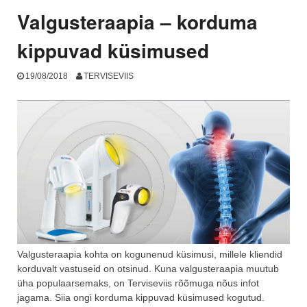
Valgusteraapia – korduma
kippuvad küsimused
19/08/2018
TERVISEVIIS
Valgusteraapia kohta on kogunenud küsimusi, millele kliendid
korduvalt vastuseid on otsinud. Kuna valgusteraapia muutub
üha populaarsemaks, on Terviseviis rõõmuga nõus infot
jagama. Siia ongi korduma kippuvad küsimused kogutud.