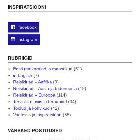
INSPIRATSIOONI
facebook
instagram
RUBRIIGID
Eesti matkarajad ja maastikud
(61)
in English
(7)
Reisikirjad – Aafrika
(9)
Reisikirjad – Aasia ja Indoneesia
(18)
Reisikirjad – Euroopa
(114)
Tervislik eluviis ja teraapiad
(34)
Toidud ja kohvikud
(42)
Vaateviis ja inspiratsioon
(55)
VÄRSKED POSTITUSED