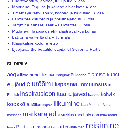
Fuerteventura, aaloed, tuul ja liiv. 5. osa
Manrique, Teguise ja kollane allveelaev. 4. osa
Timanfaya rahvuspark, koopad ja kaktused. 3. osa
Lanzarote kuurordid ja põllumajandus. 2. osa
Järgmine Kanaari saar – Lanzarote. 1. osa
Mudaravi Haapsalus ehk alasti avalikus kohas
Läti oma väike Itaalia – Jurmala
Klassikaline kodune letšo
Ljubljana, the beautiful capital of Slovenia. Part 3
SILDIPILV
aeg
elamise kunst
armastus
allikad
Bulgaaria
Bali
Bangkok
elurõõm
Hispaania
elujõud
immuunsus
in
inspiratsioon
Itaalia
järved
kohvik
kassid
English
liikumine
kooskõla
Läti
küllus
Madeira
Malta
Küpros
matkarajad
meditatsioon
Mauritius
massaaz
mineraalid
reisimine
Portugal
rabad
raamat
ravimtaimed
Poola