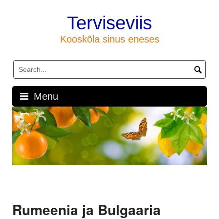
Skip
to
Terviseviis
content
Kooskõla sinus eneses
Menu
Rumeenia ja Bulgaaria