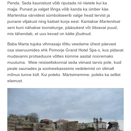
Penda. Seda kaunistust võib riputada nii riietele kui ka
majja. Punast ja valget lõnga võib kanda ka ümber käe.
Martenitsa
värvidest sümboliseerib valge head tervist ja
punane viljakust ning kaitset kurja eest. Kantakse
Martenitsat
seni kuni nähakse toonekurge, pääsukest või õitsavat puud,
mis tähendab, et uus kevad on kätte jõudnud.
Baba Marta tujuka vihmasaju tõttu veedame ühest päevast
osa siseruumides ehk Pomorje Grand Hotel Spa-s, kus pidavat
mudavanni protseduure võttes kümme aastat nooremaks
muutuma. Meie reisiseltskonnal seda viimast tarvis pole, kuid
peale saunades ja soolveebasseinis vedelemist on ülimalt
mõnus tunne küll. Kui poleks Märtsimemme, poleks ka sellist
elamust.