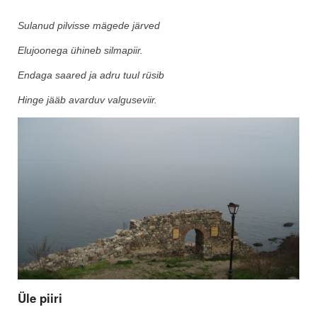
Sulanud pilvisse mägede järved
Elujoonega ühineb silmapiir.
Endaga saared ja adru tuul rüsib
Hinge jääb avarduv valguseviir.
Üle piiri