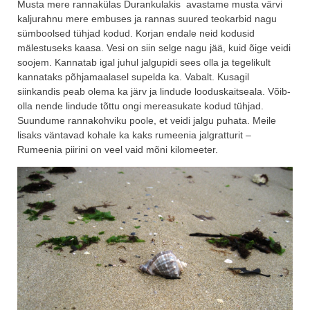
Musta mere rannakülas Durankulakis avastame musta värvi
kaljurahnu mere embuses ja rannas suured teokarbid nagu
sümboolsed tühjad kodud. Korjan endale neid kodusid
mälestuseks kaasa. Vesi on siin selge nagu jää, kuid õige veidi
soojem. Kannatab igal juhul jalgupidi sees olla ja tegelikult
kannataks põhjamaalasel supelda ka. Vabalt. Kusagil
siinkandis peab olema ka järv ja lindude looduskaitseala. Võib-
olla nende lindude tõttu ongi mereasukate kodud tühjad.
Suundume rannakohviku poole, et veidi jalgu puhata. Meile
lisaks väntavad kohale ka kaks rumeenia jalgratturit –
Rumeenia piirini on veel vaid mõni kilomeeter.