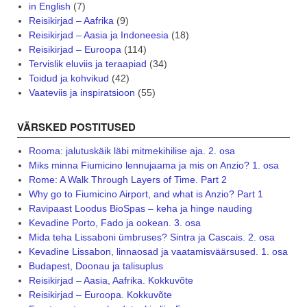
in English
(7)
Reisikirjad – Aafrika
(9)
Reisikirjad – Aasia ja Indoneesia
(18)
Reisikirjad – Euroopa
(114)
Tervislik eluviis ja teraapiad
(34)
Toidud ja kohvikud
(42)
Vaateviis ja inspiratsioon
(55)
VÄRSKED POSTITUSED
Rooma: jalutuskäik läbi mitmekihilise aja. 2. osa
Miks minna Fiumicino lennujaama ja mis on Anzio? 1. osa
Rome: A Walk Through Layers of Time. Part 2
Why go to Fiumicino Airport, and what is Anzio? Part 1
Ravipaast Loodus BioSpas – keha ja hinge nauding
Kevadine Porto, Fado ja ookean. 3. osa
Mida teha Lissaboni ümbruses? Sintra ja Cascais. 2. osa
Kevadine Lissabon, linnaosad ja vaatamisväärsused. 1. osa
Budapest, Doonau ja talisuplus
Reisikirjad – Aasia, Aafrika. Kokkuvõte
Reisikirjad – Euroopa. Kokkuvõte