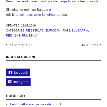
Kevadise reisikirja
esimest osa võid lugeda siit
ja
teist osa siit.
Siit leiad ka eelmise Bulgaaria
reisikirja
esimese
,
teise
ja
kolmanda
osa.
UPDATED:
18/08/2019
CATEGORIES:
REISIKIRJAD - EUROOPA
TAGS:
BULGAARIA
,
REISIMINE
,
RUMEENIA
Post
PREVIOUS POST
NEXT POST
navigation
INSPIRATSIOONI
facebook
instagram
RUBRIIGID
Eesti matkarajad ja maastikud
(61)