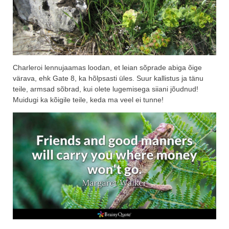
Charleroi lennujaamas loodan, et leian sõprade abiga õige
värava, ehk Gate 8, ka hõlpsasti üles. Suur kallistus ja tänu
teile, armsad sõbrad, kui olete lugemisega siiani jõudnud!
Muidugi ka kõigile teile, keda ma veel ei tunne!