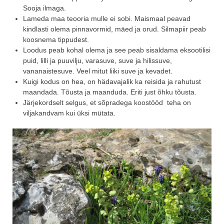
Sooja ilmaga.
Lameda maa teooria mulle ei sobi. Maismaal peavad
kindlasti olema pinnavormid, mäed ja orud. Silmapiir peab
koosnema tippudest.
Loodus peab kohal olema ja see peab sisaldama eksootilisi
puid, lilli ja puuvilju, varasuve, suve ja hilissuve,
vananaistesuve. Veel mitut liiki suve ja kevadet.
Kuigi kodus on hea, on hädavajalik ka reisida ja rahutust
maandada. Tõusta ja maanduda. Eriti just õhku tõusta.
Järjekordselt selgus, et sõpradega koostööd teha on
viljakandvam kui üksi mütata.