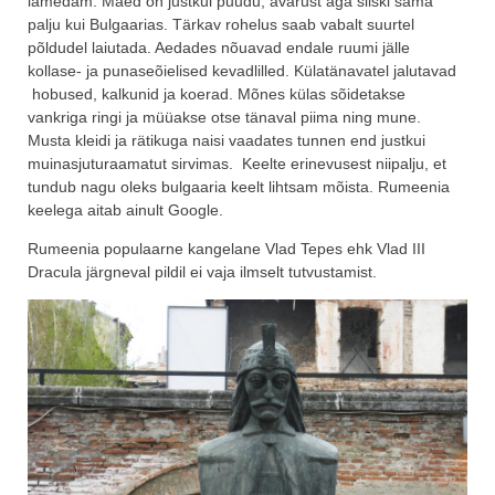
lamedam. Mäed on justkui puudu, avarust aga siiski sama
palju kui Bulgaarias. Tärkav rohelus saab vabalt suurtel
põldudel laiutada. Aedades nõuavad endale ruumi jälle
kollase- ja punaseõielised kevadlilled. Külatänavatel jalutavad
hobused, kalkunid ja koerad. Mõnes külas sõidetakse
vankriga ringi ja müüakse otse tänaval piima ning mune.
Musta kleidi ja rätikuga naisi vaadates tunnen end justkui
muinasjuturaamatut sirvimas. Keelte erinevusest niipalju, et
tundub nagu oleks bulgaaria keelt lihtsam mõista. Rumeenia
keelega aitab ainult Google.
Rumeenia populaarne kangelane Vlad Tepes ehk Vlad III
Dracula järgneval pildil ei vaja ilmselt tutvustamist.