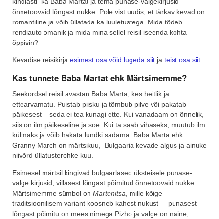
kindlasti ka Baba Martat ja tema punase-valgekirjusid
õnnetoovaid lõngast nukke. Pole vist uudis, et tärkav kevad on
romantiline ja võib üllatada ka luuletustega. Mida tõdeb
rendiauto omanik ja mida mina sellel reisil iseenda kohta
õppisin?
Kevadise reisikirja
esimest osa võid lugeda siit
ja
teist osa siit.
Kas tunnete Baba Martat ehk Märtsimemme?
Seekordsel reisil avastan Baba Marta, kes heitlik ja
ettearvamatu. Puistab piisku ja tõmbub pilve või pakatab
päikesest – seda ei tea kunagi ette. Kui vanadaam on õnnelik,
siis on ilm päikeseline ja soe. Kui ta saab vihaseks, muutub ilm
külmaks ja võib hakata lundki sadama. Baba Marta ehk
Granny March on märtsikuu, Bulgaaria kevade algus ja ainuke
niivõrd üllatusterohke kuu.
Esimesel märtsil kingivad bulgaarlased üksteisele punase-
valge kirjusid, villasest lõngast põimitud õnnetoovaid nukke.
Märtsimemme sümbol on
Martenitsa
, mille kõige
traditsioonilisem variant koosneb kahest nukust – punasest
lõngast põimitu on mees nimega Pizho ja valge on naine,