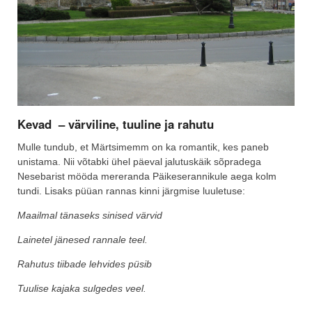
Kevad – värviline, tuuline ja rahutu
Mulle tundub, et Märtsimemm on ka romantik, kes paneb
unistama. Nii võtabki ühel päeval jalutuskäik sõpradega
Nesebarist mööda mereranda Päikeserannikule aega kolm
tundi. Lisaks püüan rannas kinni järgmise luuletuse:
Maailmal tänaseks sinised värvid
Lainetel jänesed rannale teel.
Rahutus tiibade lehvides püsib
Tuulise kajaka sulgedes veel.