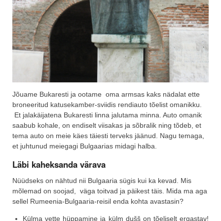
Jõuame Bukaresti ja ootame oma armsas kaks nädalat ette
broneeritud katusekamber-sviidis rendiauto tõelist omanikku.
Et jalakäijatena Bukaresti linna jalutama minna. Auto omanik
saabub kohale, on endiselt viisakas ja sõbralik ning tõdeb, et
tema auto on meie käes täiesti terveks jäänud. Nagu temaga,
et juhtunud meiegagi Bulgaarias midagi halba.
Läbi kaheksanda värava
Nüüdseks on nähtud nii Bulgaaria sügis kui ka kevad. Mis
mõlemad on soojad, väga toitvad ja päikest täis. Mida ma aga
sellel Rumeenia-Bulgaaria-reisil enda kohta avastasin?
Külma vette hüppamine ja külm dušš on tõeliselt ergastav!