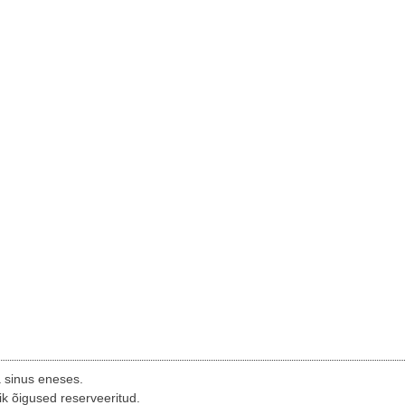
a sinus eneses.
ik õigused reserveeritud.