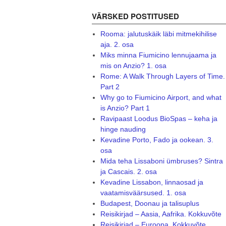
VÄRSKED POSTITUSED
Rooma: jalutuskäik läbi mitmekihilise
aja. 2. osa
Miks minna Fiumicino lennujaama ja
mis on Anzio? 1. osa
Rome: A Walk Through Layers of Time.
Part 2
Why go to Fiumicino Airport, and what
is Anzio? Part 1
Ravipaast Loodus BioSpas – keha ja
hinge nauding
Kevadine Porto, Fado ja ookean. 3.
osa
Mida teha Lissaboni ümbruses? Sintra
ja Cascais. 2. osa
Kevadine Lissabon, linnaosad ja
vaatamisväärsused. 1. osa
Budapest, Doonau ja talisuplus
Reisikirjad – Aasia, Aafrika. Kokkuvõte
Reisikirjad – Euroopa. Kokkuvõte