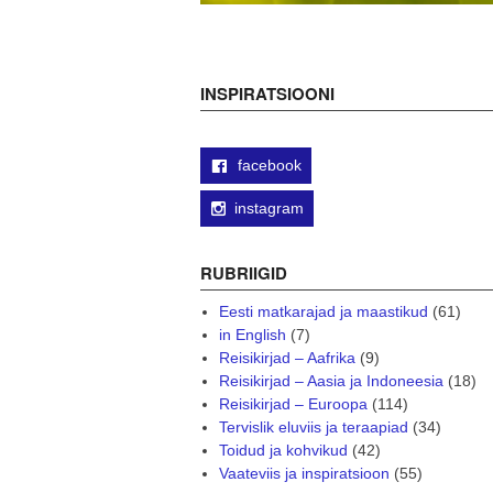
INSPIRATSIOONI
facebook
instagram
RUBRIIGID
Eesti matkarajad ja maastikud
(61)
in English
(7)
Reisikirjad – Aafrika
(9)
Reisikirjad – Aasia ja Indoneesia
(18)
Reisikirjad – Euroopa
(114)
Tervislik eluviis ja teraapiad
(34)
Toidud ja kohvikud
(42)
Vaateviis ja inspiratsioon
(55)