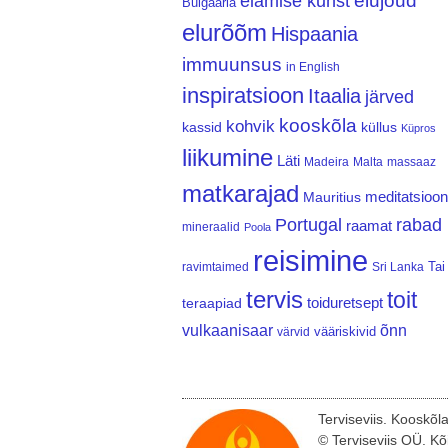
elujõud
elamise kunst
Bulgaaria
elurõõm
Hispaania
immuunsus
in English
inspiratsioon
Itaalia
järved
kooskõla
kohvik
kassid
küllus
Küpros
liikumine
Läti
Madeira
Malta
massaaz
matkarajad
meditatsioon
Mauritius
Portugal
rabad
raamat
mineraalid
Poola
reisimine
Tai
ravimtaimed
Sri Lanka
tervis
toit
teraapiad
toiduretsept
vulkaanisaar
õnn
vääriskivid
värvid
Terviseviis. Kooskõl
© Terviseviis OÜ. Kõ