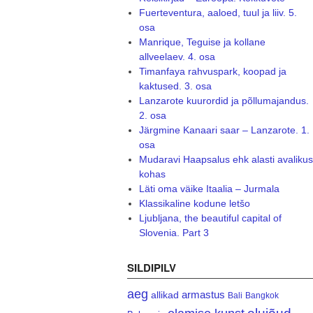
Fuerteventura, aaloed, tuul ja liiv. 5.
osa
Manrique, Teguise ja kollane
allveelaev. 4. osa
Timanfaya rahvuspark, koopad ja
kaktused. 3. osa
Lanzarote kuurordid ja põllumajandus.
2. osa
Järgmine Kanaari saar – Lanzarote. 1.
osa
Mudaravi Haapsalus ehk alasti avalikus
kohas
Läti oma väike Itaalia – Jurmala
Klassikaline kodune letšo
Ljubljana, the beautiful capital of
Slovenia. Part 3
SILDIPILV
aeg
armastus
allikad
Bali
Bangkok