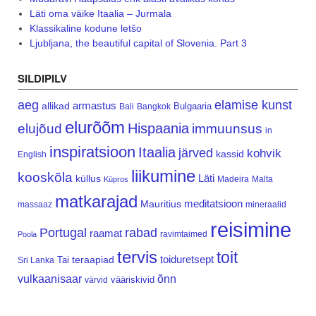
Läti oma väike Itaalia – Jurmala
Klassikaline kodune letšo
Ljubljana, the beautiful capital of Slovenia. Part 3
SILDIPILV
aeg
elamise kunst
armastus
allikad
Bulgaaria
Bali
Bangkok
elurõõm
Hispaania
elujõud
immuunsus
in
inspiratsioon
Itaalia
järved
kohvik
kassid
English
liikumine
kooskõla
Läti
küllus
Madeira
Malta
Küpros
matkarajad
meditatsioon
Mauritius
massaaz
mineraalid
reisimine
Portugal
rabad
raamat
ravimtaimed
Poola
tervis
toit
teraapiad
toiduretsept
Tai
Sri Lanka
vulkaanisaar
õnn
vääriskivid
värvid