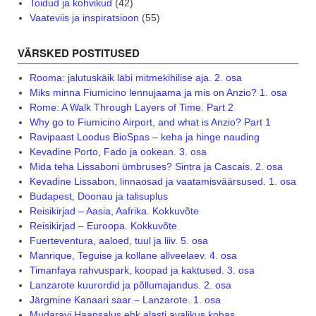
Toidud ja kohvikud
(42)
Vaateviis ja inspiratsioon
(55)
VÄRSKED POSTITUSED
Rooma: jalutuskäik läbi mitmekihilise aja. 2. osa
Miks minna Fiumicino lennujaama ja mis on Anzio? 1. osa
Rome: A Walk Through Layers of Time. Part 2
Why go to Fiumicino Airport, and what is Anzio? Part 1
Ravipaast Loodus BioSpas – keha ja hinge nauding
Kevadine Porto, Fado ja ookean. 3. osa
Mida teha Lissaboni ümbruses? Sintra ja Cascais. 2. osa
Kevadine Lissabon, linnaosad ja vaatamisväärsused. 1. osa
Budapest, Doonau ja talisuplus
Reisikirjad – Aasia, Aafrika. Kokkuvõte
Reisikirjad – Euroopa. Kokkuvõte
Fuerteventura, aaloed, tuul ja liiv. 5. osa
Manrique, Teguise ja kollane allveelaev. 4. osa
Timanfaya rahvuspark, koopad ja kaktused. 3. osa
Lanzarote kuurordid ja põllumajandus. 2. osa
Järgmine Kanaari saar – Lanzarote. 1. osa
Mudaravi Haapsalus ehk alasti avalikus kohas