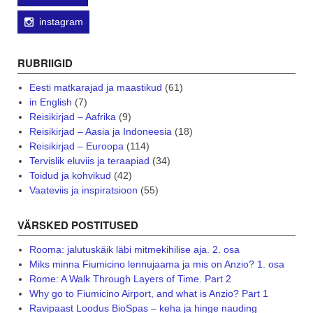
instagram
RUBRIIGID
Eesti matkarajad ja maastikud
(61)
in English
(7)
Reisikirjad – Aafrika
(9)
Reisikirjad – Aasia ja Indoneesia
(18)
Reisikirjad – Euroopa
(114)
Tervislik eluviis ja teraapiad
(34)
Toidud ja kohvikud
(42)
Vaateviis ja inspiratsioon
(55)
VÄRSKED POSTITUSED
Rooma: jalutuskäik läbi mitmekihilise aja. 2. osa
Miks minna Fiumicino lennujaama ja mis on Anzio? 1. osa
Rome: A Walk Through Layers of Time. Part 2
Why go to Fiumicino Airport, and what is Anzio? Part 1
Ravipaast Loodus BioSpas – keha ja hinge nauding