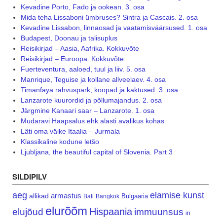
Kevadine Porto, Fado ja ookean. 3. osa
Mida teha Lissaboni ümbruses? Sintra ja Cascais. 2. osa
Kevadine Lissabon, linnaosad ja vaatamisväärsused. 1. osa
Budapest, Doonau ja talisuplus
Reisikirjad – Aasia, Aafrika. Kokkuvõte
Reisikirjad – Euroopa. Kokkuvõte
Fuerteventura, aaloed, tuul ja liiv. 5. osa
Manrique, Teguise ja kollane allveelaev. 4. osa
Timanfaya rahvuspark, koopad ja kaktused. 3. osa
Lanzarote kuurordid ja põllumajandus. 2. osa
Järgmine Kanaari saar – Lanzarote. 1. osa
Mudaravi Haapsalus ehk alasti avalikus kohas
Läti oma väike Itaalia – Jurmala
Klassikaline kodune letšo
Ljubljana, the beautiful capital of Slovenia. Part 3
SILDIPILV
aeg
elamise kunst
armastus
allikad
Bulgaaria
Bali
Bangkok
elurõõm
Hispaania
elujõud
immuunsus
in