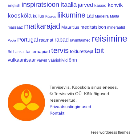
inspiratsioon
Itaalia
järved
kohvik
kassid
English
liikumine
kooskõla
Läti
küllus
Madeira
Malta
Küpros
matkarajad
meditatsioon
Mauritius
massaaz
mineraalid
reisimine
Portugal
rabad
raamat
ravimtaimed
Poola
tervis
toit
teraapiad
toiduretsept
Tai
Sri Lanka
vulkaanisaar
õnn
vääriskivid
värvid
Terviseviis. Kooskõla sinus eneses.
© Terviseviis OÜ. Kõik õigused
reserveeritud.
Privaatsustingimused
Kontakt
Free wordpress themes