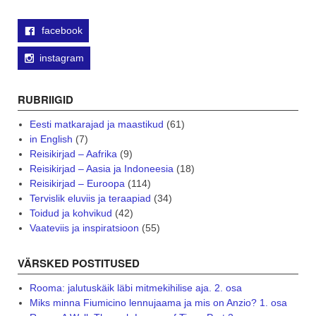
facebook
instagram
RUBRIIGID
Eesti matkarajad ja maastikud
(61)
in English
(7)
Reisikirjad – Aafrika
(9)
Reisikirjad – Aasia ja Indoneesia
(18)
Reisikirjad – Euroopa
(114)
Tervislik eluviis ja teraapiad
(34)
Toidud ja kohvikud
(42)
Vaateviis ja inspiratsioon
(55)
VÄRSKED POSTITUSED
Rooma: jalutuskäik läbi mitmekihilise aja. 2. osa
Miks minna Fiumicino lennujaama ja mis on Anzio? 1. osa