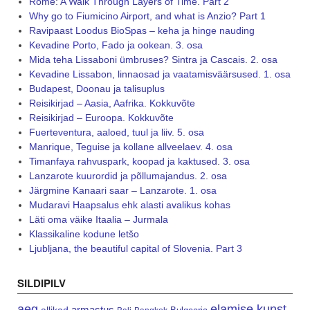
Rome: A Walk Through Layers of Time. Part 2
Why go to Fiumicino Airport, and what is Anzio? Part 1
Ravipaast Loodus BioSpas – keha ja hinge nauding
Kevadine Porto, Fado ja ookean. 3. osa
Mida teha Lissaboni ümbruses? Sintra ja Cascais. 2. osa
Kevadine Lissabon, linnaosad ja vaatamisväärsused. 1. osa
Budapest, Doonau ja talisuplus
Reisikirjad – Aasia, Aafrika. Kokkuvõte
Reisikirjad – Euroopa. Kokkuvõte
Fuerteventura, aaloed, tuul ja liiv. 5. osa
Manrique, Teguise ja kollane allveelaev. 4. osa
Timanfaya rahvuspark, koopad ja kaktused. 3. osa
Lanzarote kuurordid ja põllumajandus. 2. osa
Järgmine Kanaari saar – Lanzarote. 1. osa
Mudaravi Haapsalus ehk alasti avalikus kohas
Läti oma väike Itaalia – Jurmala
Klassikaline kodune letšo
Ljubljana, the beautiful capital of Slovenia. Part 3
SILDIPILV
aeg
elamise kunst
armastus