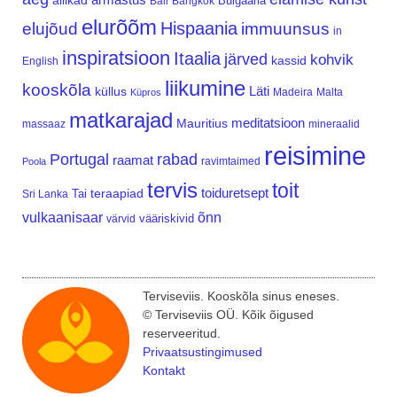
allikad
Bulgaaria
Bali
Bangkok
elurõõm
Hispaania
elujõud
immuunsus
in
inspiratsioon
Itaalia
järved
kohvik
kassid
English
liikumine
kooskõla
Läti
küllus
Madeira
Malta
Küpros
matkarajad
meditatsioon
Mauritius
massaaz
mineraalid
reisimine
Portugal
rabad
raamat
ravimtaimed
Poola
tervis
toit
teraapiad
toiduretsept
Tai
Sri Lanka
vulkaanisaar
õnn
vääriskivid
värvid
Terviseviis. Kooskõla sinus eneses.
© Terviseviis OÜ. Kõik õigused
reserveeritud.
Privaatsustingimused
Kontakt