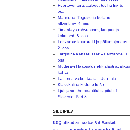
Fuerteventura, aaloed, tuul ja liiv. 5.
osa
Manrique, Teguise ja kollane
allveelaev. 4. osa
Timanfaya rahvuspark, koopad ja
kaktused. 3. osa
Lanzarote kuurordid ja põllumajandus.
2. osa
Järgmine Kanaari saar – Lanzarote. 1.
osa
Mudaravi Haapsalus ehk alasti avalikus
kohas
Läti oma väike Itaalia – Jurmala
Klassikaline kodune letšo
Ljubljana, the beautiful capital of
Slovenia. Part 3
SILDIPILV
aeg
armastus
allikad
Bali
Bangkok