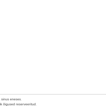
a sinus eneses.
ik õigused reserveeritud.