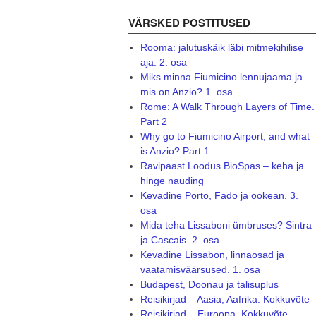
VÄRSKED POSTITUSED
Rooma: jalutuskäik läbi mitmekihilise
aja. 2. osa
Miks minna Fiumicino lennujaama ja
mis on Anzio? 1. osa
Rome: A Walk Through Layers of Time.
Part 2
Why go to Fiumicino Airport, and what
is Anzio? Part 1
Ravipaast Loodus BioSpas – keha ja
hinge nauding
Kevadine Porto, Fado ja ookean. 3.
osa
Mida teha Lissaboni ümbruses? Sintra
ja Cascais. 2. osa
Kevadine Lissabon, linnaosad ja
vaatamisväärsused. 1. osa
Budapest, Doonau ja talisuplus
Reisikirjad – Aasia, Aafrika. Kokkuvõte
Reisikirjad – Euroopa. Kokkuvõte