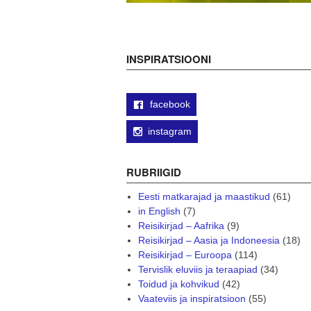
INSPIRATSIOONI
facebook
instagram
RUBRIIGID
Eesti matkarajad ja maastikud
(61)
in English
(7)
Reisikirjad – Aafrika
(9)
Reisikirjad – Aasia ja Indoneesia
(18)
Reisikirjad – Euroopa
(114)
Tervislik eluviis ja teraapiad
(34)
Toidud ja kohvikud
(42)
Vaateviis ja inspiratsioon
(55)