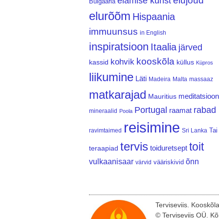
elujõud
elamise kunst
Bulgaaria
elurõõm
Hispaania
immuunsus
in English
inspiratsioon
Itaalia
järved
kooskõla
kohvik
kassid
küllus
Küpros
liikumine
Läti
Madeira
Malta
massaaz
matkarajad
meditatsioon
Mauritius
Portugal
rabad
raamat
mineraalid
Poola
reisimine
Tai
ravimtaimed
Sri Lanka
tervis
toit
teraapiad
toiduretsept
vulkaanisaar
õnn
vääriskivid
värvid
Terviseviis. Kooskõl
© Terviseviis OÜ. Kõ