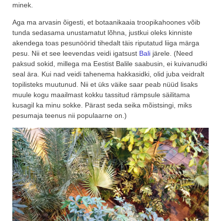
minek.
Aga ma arvasin õigesti, et botaanikaaia troopikahoones võib
tunda sedasama unustamatut lõhna, justkui oleks kinniste
akendega toas pesunöörid tihedalt täis riputatud liiga märga
pesu. Nii et see leevendas veidi igatsust
Bali
järele. (Need
paksud sokid, millega ma Eestist Balile saabusin, ei kuivanudki
seal ära. Kui nad veidi tahenema hakkasidki, olid juba veidralt
topilisteks muutunud. Nii et üks väike saar peab nüüd lisaks
muule kogu maailmast kokku tassitud rämpsule säilitama
kusagil ka minu sokke. Pärast seda seika mõistsingi, miks
pesumaja teenus nii populaarne on.)