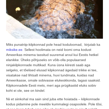
Miks punatriip-kilpkonnad pole head koduloomad, kirjutab ka
miksike.ee
. Sellest hoolimata on neid loomi oma kodust
Ameerikas minema tassitud suuremal arvul kui Eestis hetkel
elanikke. Üheks põhjuseks on võib-olla populaarsed
ninjakilpkonnade multikad. Kuna üsna kiiresti saab aga
selgeks, et tõelised elusad kilpkonnad ägedaid trikke ei tee,
visatakse nad lihtsalt minema, huvi tundmata, kuidas nad
Ameerikasse, omale sobivasse elukeskkonda, tagasi saaksid.
Kilpkonnadele Eesti mets, meri aga prügikastid eluks sobiv
koht ei ole, see on kindel.
Nii et siinkohal ma sain sind juba ette hoiatada – kilpkonnade
kodus pidamine pole meeldiv kummalegi osapoolele. Pole tõsi,