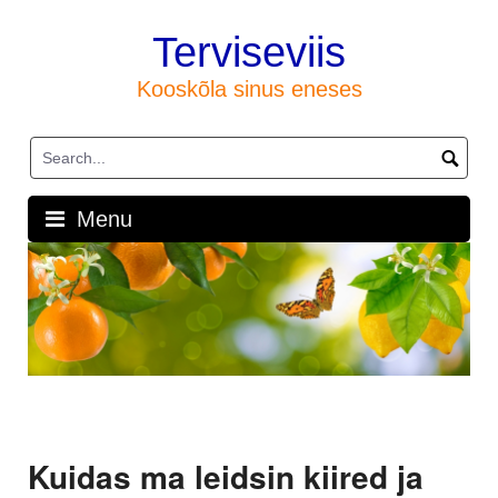
Skip
to
Terviseviis
content
Kooskõla sinus eneses
Menu
Kuidas ma leidsin kiired ja