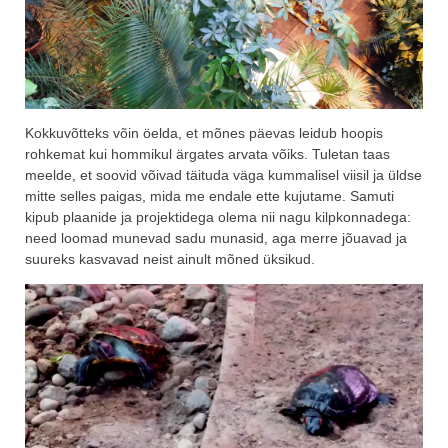
Kokkuvõtteks võin öelda, et mõnes päevas leidub hoopis
rohkemat kui hommikul ärgates arvata võiks. Tuletan taas
meelde, et soovid võivad täituda väga kummalisel viisil ja üldse
mitte selles paigas, mida me endale ette kujutame. Samuti
kipub plaanide ja projektidega olema nii nagu kilpkonnadega:
need loomad munevad sadu munasid, aga merre jõuavad ja
suureks kasvavad neist ainult mõned üksikud.