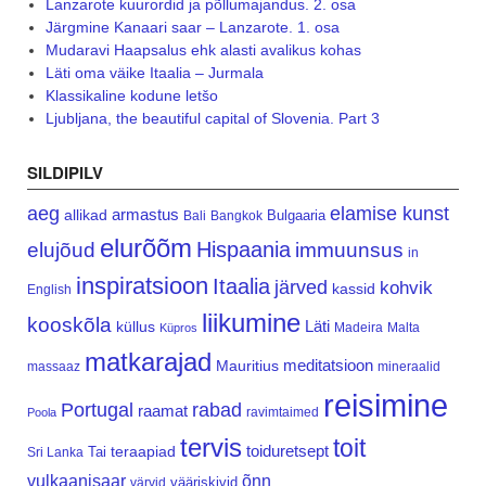
Lanzarote kuurordid ja põllumajandus. 2. osa
Järgmine Kanaari saar – Lanzarote. 1. osa
Mudaravi Haapsalus ehk alasti avalikus kohas
Läti oma väike Itaalia – Jurmala
Klassikaline kodune letšo
Ljubljana, the beautiful capital of Slovenia. Part 3
SILDIPILV
aeg
elamise kunst
armastus
allikad
Bulgaaria
Bali
Bangkok
elurõõm
Hispaania
elujõud
immuunsus
in
inspiratsioon
Itaalia
järved
kohvik
kassid
English
liikumine
kooskõla
Läti
küllus
Madeira
Malta
Küpros
matkarajad
meditatsioon
Mauritius
massaaz
mineraalid
reisimine
Portugal
rabad
raamat
ravimtaimed
Poola
tervis
toit
teraapiad
toiduretsept
Tai
Sri Lanka
vulkaanisaar
õnn
vääriskivid
värvid