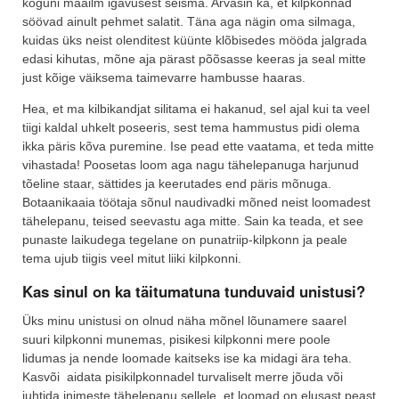
koguni maailm igavusest seisma. Arvasin ka, et kilpkonnad
söövad ainult pehmet salatit. Täna aga nägin oma silmaga,
kuidas üks neist olenditest küünte klõbisedes mööda jalgrada
edasi kihutas, mõne aja pärast põõsasse keeras ja seal mitte
just kõige väiksema taimevarre hambusse haaras.
Hea, et ma kilbikandjat silitama ei hakanud, sel ajal kui ta veel
tiigi kaldal uhkelt poseeris, sest tema hammustus pidi olema
ikka päris kõva puremine. Ise pead ette vaatama, et teda mitte
vihastada! Poosetas loom aga nagu tähelepanuga harjunud
tõeline staar, sättides ja keerutades end päris mõnuga.
Botaanikaaia töötaja sõnul naudivadki mõned neist loomadest
tähelepanu, teised seevastu aga mitte. Sain ka teada, et see
punaste laikudega tegelane on punatriip-kilpkonn ja peale
tema ujub tiigis veel mitut liiki kilpkonni.
Kas sinul on ka täitumatuna tunduvaid unistusi?
Üks minu unistusi on olnud näha mõnel lõunamere saarel
suuri kilpkonni munemas, pisikesi kilpkonni mere poole
lidumas ja nende loomade kaitseks ise ka midagi ära teha.
Kasvõi aidata pisikilpkonnadel turvaliselt merre jõuda või
juhtida inimeste tähelepanu sellele, et loomad on elusast peast