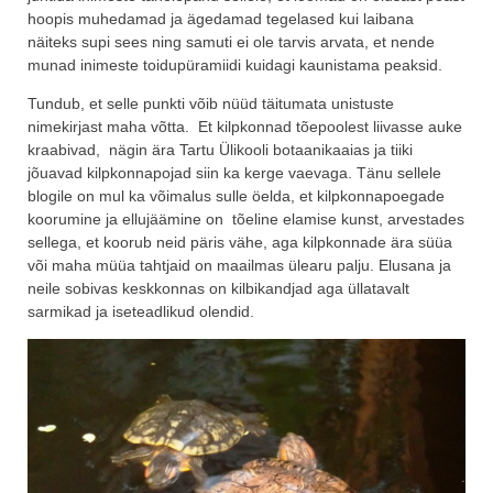
hoopis muhedamad ja ägedamad tegelased kui laibana
näiteks supi sees ning samuti ei ole tarvis arvata, et nende
munad inimeste toidupüramiidi kuidagi kaunistama peaksid.
Tundub, et selle punkti võib nüüd täitumata unistuste
nimekirjast maha võtta. Et kilpkonnad tõepoolest liivasse auke
kraabivad, nägin ära Tartu Ülikooli botaanikaaias ja tiiki
jõuavad kilpkonnapojad siin ka kerge vaevaga. Tänu sellele
blogile on mul ka võimalus sulle öelda, et kilpkonnapoegade
koorumine ja ellujäämine on tõeline elamise kunst, arvestades
sellega, et koorub neid päris vähe, aga kilpkonnade ära süüa
või maha müüa tahtjaid on maailmas ülearu palju. Elusana ja
neile sobivas keskkonnas on kilbikandjad aga üllatavalt
sarmikad ja iseteadlikud olendid.