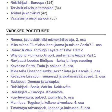
Reisikirjad – Euroopa
(114)
Tervislik eluviis ja teraapiad
(34)
Toidud ja kohvikud
(42)
Vaateviis ja inspiratsioon
(55)
VÄRSKED POSTITUSED
Rooma: jalutuskäik läbi mitmekihilise aja. 2. osa
Miks minna Fiumicino lennujaama ja mis on Anzio? 1. osa
Rome: A Walk Through Layers of Time. Part 2
Why go to Fiumicino Airport, and what is Anzio? Part 1
Ravipaast Loodus BioSpas – keha ja hinge nauding
Kevadine Porto, Fado ja ookean. 3. osa
Mida teha Lissaboni ümbruses? Sintra ja Cascais. 2. osa
Kevadine Lissabon, linnaosad ja vaatamisväärsused. 1. osa
Budapest, Doonau ja talisuplus
Reisikirjad – Aasia, Aafrika. Kokkuvõte
Reisikirjad – Euroopa. Kokkuvõte
Fuerteventura, aaloed, tuul ja liiv. 5. osa
Manrique, Teguise ja kollane allveelaev. 4. osa
Timanfaya rahvuspark, koopad ja kaktused. 3. osa