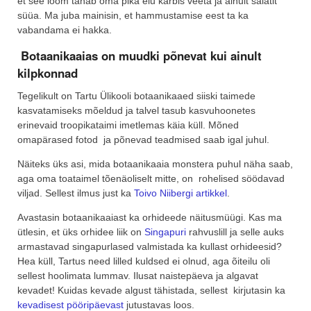
et see loom tahab oma pika elu karbis veeta ja ainult salatit
süüa. Ma juba mainisin, et hammustamise eest ta ka
vabandama ei hakka.
Botaanikaaias on muudki põnevat kui ainult
kilpkonnad
Tegelikult on Tartu Ülikooli botaanikaaed siiski taimede
kasvatamiseks mõeldud ja talvel tasub kasvuhoonetes
erinevaid troopikataimi imetlemas käia küll. Mõned
omapärased fotod ja põnevad teadmised saab igal juhul.
Näiteks üks asi, mida botaanikaaia monstera puhul näha saab,
aga oma toataimel tõenäoliselt mitte, on rohelised söödavad
viljad. Sellest ilmus just ka
Toivo Niibergi artikkel
.
Avastasin botaanikaaiast ka orhideede näitusmüügi. Kas ma
ütlesin, et üks orhidee liik on
Singapuri
rahvuslill ja selle auks
armastavad singapurlased valmistada ka kullast orhideesid?
Hea küll, Tartus need lilled kuldsed ei olnud, aga õiteilu oli
sellest hoolimata lummav. Ilusat naistepäeva ja algavat
kevadet! Kuidas kevade algust tähistada, sellest kirjutasin ka
kevadisest pööripäevast
jutustavas loos.