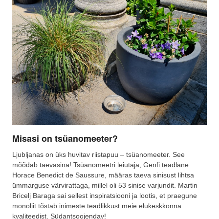
Misasi on tsüanomeeter?
Ljubljanas on üks huvitav riistapuu – tsüanomeeter. See
mõõdab taevasina! Tsüanomeetri leiutaja, Genfi teadlane
Horace Benedict de Saussure, määras taeva sinisust lihtsa
ümmarguse värvirattaga, millel oli 53 sinise varjundit. Martin
Bricelj Baraga sai sellest inspiratsiooni ja lootis, et praegune
monoliit tõstab inimeste teadlikkust meie elukeskkonna
kvaliteedist. Südantsoojendav!