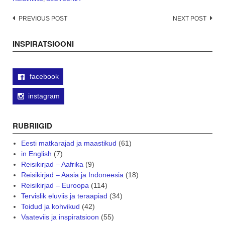
Post
PREVIOUS POST
NEXT POST
navigation
INSPIRATSIOONI
facebook
instagram
RUBRIIGID
Eesti matkarajad ja maastikud
(61)
in English
(7)
Reisikirjad – Aafrika
(9)
Reisikirjad – Aasia ja Indoneesia
(18)
Reisikirjad – Euroopa
(114)
Tervislik eluviis ja teraapiad
(34)
Toidud ja kohvikud
(42)
Vaateviis ja inspiratsioon
(55)