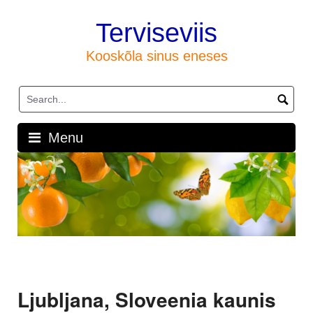
Skip
to
Terviseviis
content
Kooskõla sinus eneses
Menu
Ljubljana, Sloveenia kaunis