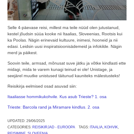
Selle 4-päevase reisi, millest ma teile nüüd olen jutustanud,
kestel jõudsin süüa kooke nii Itaalias, Sloveenias, Rootsis kui
ka Poolas. Nägin erinevaid kultuure, inimesi, hooneid ja nii
edasi. Leidsin uusi inspiratsioonisädemeid ja infokilde. Nägin
merd ja päikest.
Soovin teile, armsad, mõnusat suve jätku ja võtke kindlasti ette
midagi, mida te varem kunagi teinud ei ole! Unistage, ja
seejärel muutke unistused täitunud kauniteks mälestusteks!
Reisikirja eelmised osad asuvad siin:
Itaaliasse hommikukohvile. Kus asub Trieste? 1. osa
Trieste: Barcola rand ja Miramare kindlus. 2. osa
UPDATED:
29/06/2025
CATEGORIES:
REISIKIRJAD - EUROOPA
TAGS:
ITAALIA
,
KOHVIK
,
REISIMINE
,
SLOVEENIA