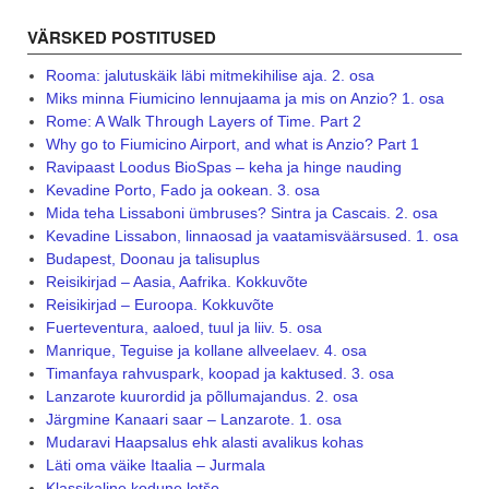
VÄRSKED POSTITUSED
Rooma: jalutuskäik läbi mitmekihilise aja. 2. osa
Miks minna Fiumicino lennujaama ja mis on Anzio? 1. osa
Rome: A Walk Through Layers of Time. Part 2
Why go to Fiumicino Airport, and what is Anzio? Part 1
Ravipaast Loodus BioSpas – keha ja hinge nauding
Kevadine Porto, Fado ja ookean. 3. osa
Mida teha Lissaboni ümbruses? Sintra ja Cascais. 2. osa
Kevadine Lissabon, linnaosad ja vaatamisväärsused. 1. osa
Budapest, Doonau ja talisuplus
Reisikirjad – Aasia, Aafrika. Kokkuvõte
Reisikirjad – Euroopa. Kokkuvõte
Fuerteventura, aaloed, tuul ja liiv. 5. osa
Manrique, Teguise ja kollane allveelaev. 4. osa
Timanfaya rahvuspark, koopad ja kaktused. 3. osa
Lanzarote kuurordid ja põllumajandus. 2. osa
Järgmine Kanaari saar – Lanzarote. 1. osa
Mudaravi Haapsalus ehk alasti avalikus kohas
Läti oma väike Itaalia – Jurmala
Klassikaline kodune letšo