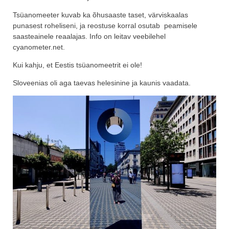
Tsüanomeeter kuvab ka õhusaaste taset, värviskaalas
punasest roheliseni, ja reostuse korral osutab peamisele
saasteainele reaalajas. Info on leitav veebilehel
cyanometer.net.
Kui kahju, et Eestis tsüanomeetrit ei ole!
Sloveenias oli aga taevas helesinine ja kaunis vaadata.