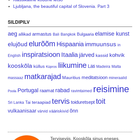
Ljubljana, the beautiful capital of Slovenia. Part 3
SILDIPILV
aeg
elamise kunst
armastus
allikad
Bulgaaria
Bali
Bangkok
elurõõm
Hispaania
elujõud
immuunsus
in
inspiratsioon
Itaalia
järved
kohvik
kassid
English
liikumine
kooskõla
Läti
küllus
Madeira
Malta
Küpros
matkarajad
meditatsioon
Mauritius
massaaz
mineraalid
reisimine
Portugal
rabad
raamat
ravimtaimed
Poola
tervis
toit
teraapiad
toiduretsept
Tai
Sri Lanka
vulkaanisaar
õnn
vääriskivid
värvid
Terviseviis. Kooskõla sinus eneses.