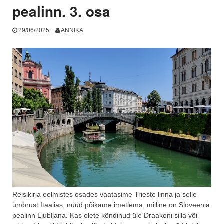
pealinn. 3. osa
29/06/2025
ANNIKA
Reisikirja eelmistes osades vaatasime Trieste linna ja selle
ümbrust Itaalias, nüüd põikame imetlema, milline on Sloveenia
pealinn Ljubljana. Kas olete kõndinud üle Draakoni silla või