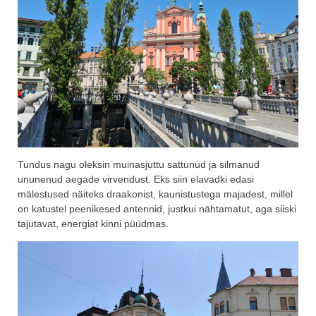
Tundus nagu oleksin muinasjuttu sattunud ja silmanud
ununenud aegade virvendust. Eks siin elavadki edasi
mälestused näiteks draakonist, kaunistustega majadest, millel
on katustel peenikesed antennid, justkui nähtamatut, aga siiski
tajutavat, energiat kinni püüdmas.