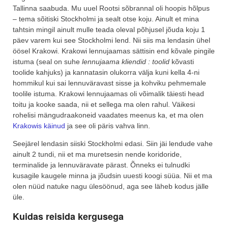
Tallinna saabuda. Mu uuel Rootsi sõbrannal oli hoopis hõlpus
– tema sõitiski Stockholmi ja sealt otse koju. Ainult et mina
tahtsin mingil ainult mulle teada oleval põhjusel jõuda koju 1
päev varem kui see Stockholmi lend. Nii siis ma lendasin ühel
öösel Krakowi. Krakowi lennujaamas sättisin end kõvale pingile
istuma (seal on suhe
lennujaama kliendid : toolid
kõvasti
toolide kahjuks) ja kannatasin olukorra välja kuni kella 4-ni
hommikul kui sai lennuväravast sisse ja kohviku pehmemale
toolile istuma. Krakowi lennujaamas oli võimalik täiesti head
toitu ja kooke saada, nii et sellega ma olen rahul. Väikesi
rohelisi mängudraakoneid vaadates meenus ka, et ma olen
Krakowis käinud
ja see oli päris vahva linn.
Seejärel lendasin siiski Stockholmi edasi. Siin jäi lendude vahe
ainult 2 tundi, nii et ma muretsesin nende koridoride,
terminalide ja lennuväravate pärast. Õnneks ei tulnudki
kusagile kaugele minna ja jõudsin uuesti koogi süüa. Nii et ma
olen nüüd natuke nagu ülesöönud, aga see läheb kodus jälle
üle.
Kuidas reisida kergusega