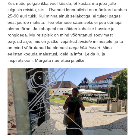
Kes nüüd pelgab ikka veel küsida, et kuidas ma juba jälle
julgesin reisida, siis – Ryanairi lennupiletid on mõnikord umbes
25-90 euri tükk. Kui minna ainult seljakotiga, ei tulegi pagasi
eest juurde maksta. Hea elamuse saamiseks ei pea öömajal
olema tärne. Ja kohapeal ma sõidan kohalike busside ja
rongidega. Mu reisipisik on mind võõrutanud soovimast
paljusid
asju
, mis on justkui vajalikud
teistele
inimestele, ja ta
on mind võõrutanud ka olemast
nagu kõik teised
. Mina
eelistan koguda mälestusi, ideid ja infot. Leida ilu ja
inspiratsiooni. Märgata naeratusi ja pilke.