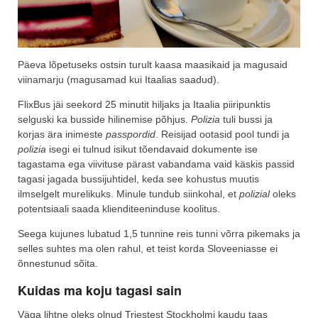
Päeva lõpetuseks ostsin turult kaasa maasikaid ja magusaid
viinamarju (magusamad kui Itaalias saadud).
FlixBus jäi seekord 25 minutit hiljaks ja Itaalia piiripunktis
selguski ka busside hilinemise põhjus.
Polizia
tuli bussi ja
korjas ära inimeste
passpordid
. Reisijad ootasid pool tundi ja
polizia
isegi ei tulnud isikut tõendavaid dokumente ise
tagastama ega viivituse pärast vabandama vaid käskis passid
tagasi jagada bussijuhtidel, keda see kohustus muutis
ilmselgelt murelikuks. Minule tundub siinkohal, et
polizial
oleks
potentsiaali saada klienditeeninduse koolitus.
Seega kujunes lubatud 1,5 tunnine reis tunni võrra pikemaks ja
selles suhtes ma olen rahul, et teist korda Sloveeniasse ei
õnnestunud sõita.
Kuidas ma koju tagasi sain
Väga lihtne oleks olnud Triestest Stockholmi kaudu taas