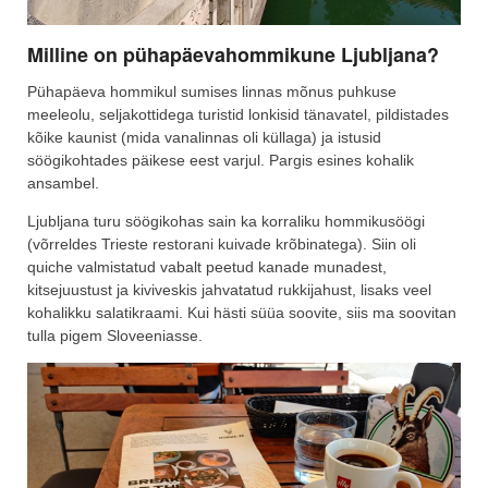
Milline on pühapäevahommikune Ljubljana?
Pühapäeva hommikul sumises linnas mõnus puhkuse
meeleolu, seljakottidega turistid lonkisid tänavatel, pildistades
kõike kaunist (mida vanalinnas oli küllaga) ja istusid
söögikohtades päikese eest varjul. Pargis esines kohalik
ansambel.
Ljubljana turu söögikohas sain ka korraliku hommikusöögi
(võrreldes Trieste restorani kuivade krõbinatega). Siin oli
quiche valmistatud vabalt peetud kanade munadest,
kitsejuustust ja kiviveskis jahvatatud rukkijahust, lisaks veel
kohalikku salatikraami. Kui hästi süüa soovite, siis ma soovitan
tulla pigem Sloveeniasse.