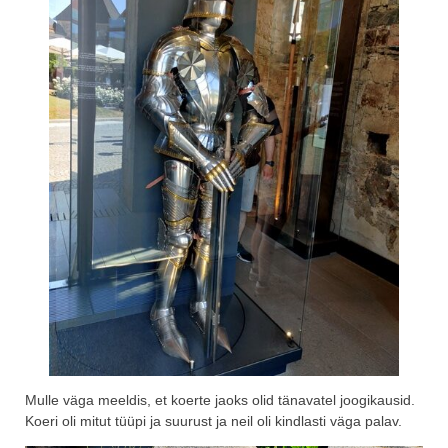
Mulle väga meeldis, et koerte jaoks olid tänavatel joogikausid.
Koeri oli mitut tüüpi ja suurust ja neil oli kindlasti väga palav.