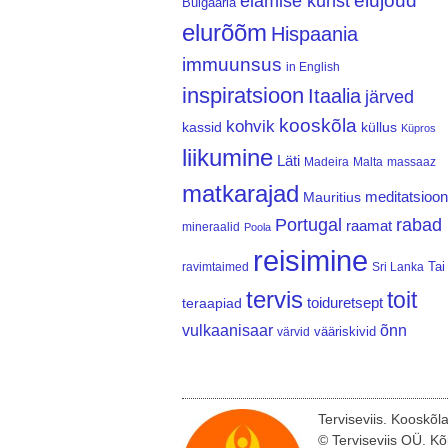
elujõud
elamise kunst
Bulgaaria
elurõõm
Hispaania
immuunsus
in English
inspiratsioon
Itaalia
järved
kooskõla
kohvik
kassid
küllus
Küpros
liikumine
Läti
Madeira
Malta
massaaz
matkarajad
meditatsioon
Mauritius
Portugal
rabad
raamat
mineraalid
Poola
reisimine
Tai
ravimtaimed
Sri Lanka
tervis
toit
teraapiad
toiduretsept
vulkaanisaar
õnn
vääriskivid
värvid
Terviseviis. Kooskõl
© Terviseviis OÜ. Kõ