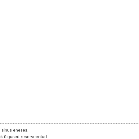
a sinus eneses.
ik õigused reserveeritud.