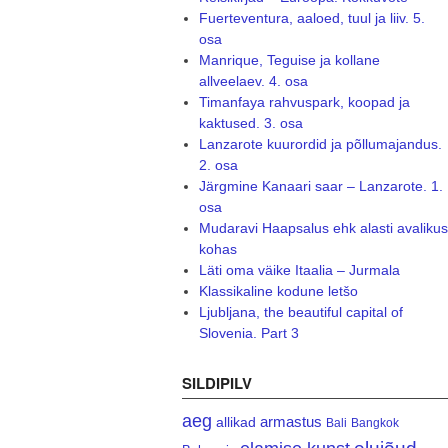
Fuerteventura, aaloed, tuul ja liiv. 5.
osa
Manrique, Teguise ja kollane
allveelaev. 4. osa
Timanfaya rahvuspark, koopad ja
kaktused. 3. osa
Lanzarote kuurordid ja põllumajandus.
2. osa
Järgmine Kanaari saar – Lanzarote. 1.
osa
Mudaravi Haapsalus ehk alasti avalikus
kohas
Läti oma väike Itaalia – Jurmala
Klassikaline kodune letšo
Ljubljana, the beautiful capital of
Slovenia. Part 3
SILDIPILV
aeg
armastus
allikad
Bali
Bangkok