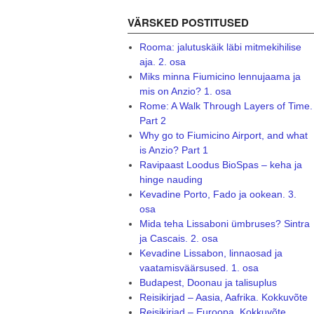
VÄRSKED POSTITUSED
Rooma: jalutuskäik läbi mitmekihilise
aja. 2. osa
Miks minna Fiumicino lennujaama ja
mis on Anzio? 1. osa
Rome: A Walk Through Layers of Time.
Part 2
Why go to Fiumicino Airport, and what
is Anzio? Part 1
Ravipaast Loodus BioSpas – keha ja
hinge nauding
Kevadine Porto, Fado ja ookean. 3.
osa
Mida teha Lissaboni ümbruses? Sintra
ja Cascais. 2. osa
Kevadine Lissabon, linnaosad ja
vaatamisväärsused. 1. osa
Budapest, Doonau ja talisuplus
Reisikirjad – Aasia, Aafrika. Kokkuvõte
Reisikirjad – Euroopa. Kokkuvõte