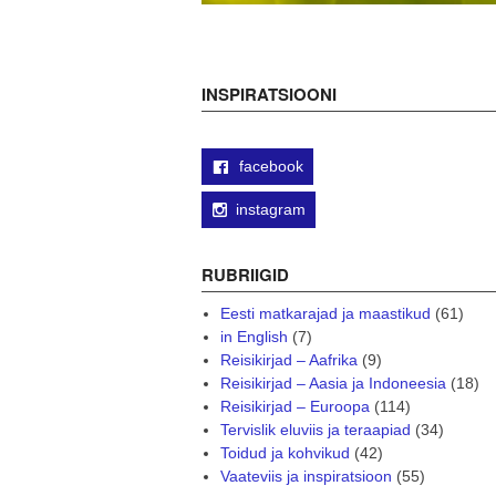
INSPIRATSIOONI
facebook
instagram
RUBRIIGID
Eesti matkarajad ja maastikud
(61)
in English
(7)
Reisikirjad – Aafrika
(9)
Reisikirjad – Aasia ja Indoneesia
(18)
Reisikirjad – Euroopa
(114)
Tervislik eluviis ja teraapiad
(34)
Toidud ja kohvikud
(42)
Vaateviis ja inspiratsioon
(55)