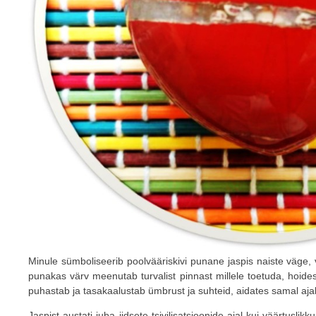
Minule sümboliseerib poolvääriskivi punane jaspis naiste väge,
punakas värv meenutab turvalist pinnast millele toetuda, hoide
puhastab ja tasakaalustab ümbrust ja suhteid, aidates samal ajal
Jaspist austati juba iidsete tsivilisatsioonide ajal kui väärtuslikku