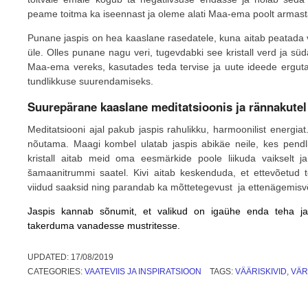
peame toitma ka iseennast ja oleme alati Maa-ema poolt armasta
Punane jaspis on hea kaaslane rasedatele, kuna aitab peatada v
üle. Olles punane nagu veri, tugevdabki see kristall verd ja süd
Maa-ema vereks, kasutades teda tervise ja uute ideede ergut
tundlikkuse suurendamiseks.
Suurepärane kaaslane meditatsioonis ja rännakutel
Meditatsiooni ajal pakub jaspis rahulikku, harmoonilist energiat
nõutama. Maagi kombel ulatab jaspis abikäe neile, kes pend
kristall aitab meid oma eesmärkide poole liikuda vaikselt j
šamaanitrummi saatel. Kivi aitab keskenduda, et ettevõetud te
viidud saaksid ning parandab ka mõttetegevust ja ettenägemisv
Jaspis kannab sõnumit, et valikud on igaühe enda teha ja
takerduma vanadesse mustritesse.
UPDATED:
17/08/2019
CATEGORIES:
VAATEVIIS JA INSPIRATSIOON
TAGS:
VÄÄRISKIVID
,
VÄR
Post