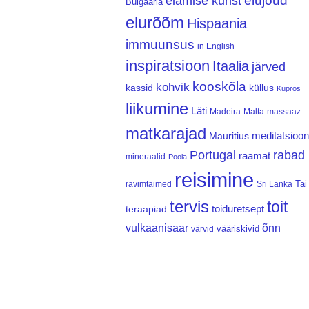
elujõud
elamise kunst
Bulgaaria
elurõõm
Hispaania
immuunsus
in English
inspiratsioon
Itaalia
järved
kooskõla
kohvik
kassid
küllus
Küpros
liikumine
Läti
Madeira
Malta
massaaz
matkarajad
meditatsioon
Mauritius
Portugal
rabad
raamat
mineraalid
Poola
reisimine
Tai
ravimtaimed
Sri Lanka
tervis
toit
teraapiad
toiduretsept
vulkaanisaar
õnn
vääriskivid
värvid