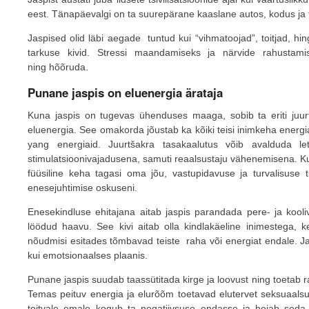
eest. Tänapäevalgi on ta suurepärane kaaslane autos, kodus ja 
Jaspised olid läbi aegade tuntud kui “vihmatoojad”, toitjad, hi
tarkuse kivid. Stressi maandamiseks ja närvide rahusta
ning hõõruda.
Punane jaspis on eluenergia ärataja
Kuna jaspis on tugevas ühenduses maaga, sobib ta eriti juur
eluenergia. See omakorda jõustab ka kõiki teisi inimkeha energia
yang energiaid. Juurtšakra tasakaalutus võib avalduda le
stimulatsioonivajadusena, samuti reaalsustaju vähenemisena. K
füüsiline keha tagasi oma jõu, vastupidavuse ja turvalisuse
enesejuhtimise oskuseni.
Enesekindluse ehitajana aitab jaspis parandada pere- ja kool
löödud haavu. See kivi aitab olla kindlakäeline inimestega, k
nõudmisi esitades tõmbavad teiste raha või energiat endale. Jasp
kui emotsionaalses plaanis.
Punane jaspis suudab taassütitada kirge ja loovust ning toetab r
Temas peituv energia ja elurõõm toetavad elutervet seksuaalsust
toitvale emale kogub ta negatiivsuse endasse ja hoiab seda