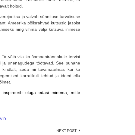
valt hoitud.
erejooksu ja valvab sünnituse turvalisuse
ant. Ameerika põlisrahvad kutsusid jaspist
amiseks ning vihma välja kutsuva inimese
. Ta võib viia ka šamaanirännakule tervist
li ja unenägudega töötavad. See punane
a kindlalt, seda nii tavamaailmas kui ka
gemised korralikult tehtud ja ideed ellu
õimet.
 inspireerib eluga edasi minema, mitte
VID
NEXT POST