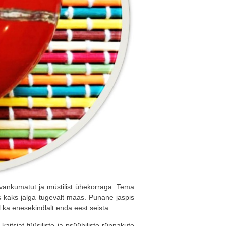
 vankumatut ja müstilist ühekorraga. Tema
s kaks jalga tugevalt maas. Punane jaspis
 ka enesekindlalt enda eest seista.
 kaitsjat füüsiliste ja psüühiliste rünnakute