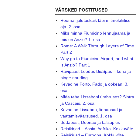
VÄRSKED POSTITUSED
Rooma: jalutuskäik läbi mitmekihilise
aja. 2. osa
Miks minna Fiumicino lennujaama ja
mis on Anzio? 1. osa
Rome: A Walk Through Layers of Time.
Part 2
Why go to Fiumicino Airport, and what
is Anzio? Part 1
Ravipaast Loodus BioSpas – keha ja
hinge nauding
Kevadine Porto, Fado ja ookean. 3.
osa
Mida teha Lissaboni ümbruses? Sintra
ja Cascais. 2. osa
Kevadine Lissabon, linnaosad ja
vaatamisväärsused. 1. osa
Budapest, Doonau ja talisuplus
Reisikirjad – Aasia, Aafrika. Kokkuvõte
Reisikirjad – Euroopa. Kokkuvõte