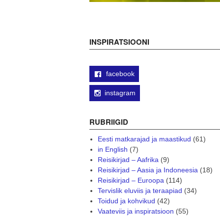
INSPIRATSIOONI
facebook
instagram
RUBRIIGID
Eesti matkarajad ja maastikud
(61)
in English
(7)
Reisikirjad – Aafrika
(9)
Reisikirjad – Aasia ja Indoneesia
(18)
Reisikirjad – Euroopa
(114)
Tervislik eluviis ja teraapiad
(34)
Toidud ja kohvikud
(42)
Vaateviis ja inspiratsioon
(55)