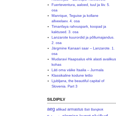
Fuerteventura, aaloed, tuul ja liiv. 5.
osa
Manrique, Teguise ja kollane
allveelaev. 4. osa
Timanfaya rahvuspark, koopad ja
kaktused. 3. osa
Lanzarote kuurordid ja põllumajandus.
2. osa
Järgmine Kanaari saar – Lanzarote. 1.
osa
Mudaravi Haapsalus ehk alasti avalikus
kohas
Läti oma väike Itaalia – Jurmala
Klassikaline kodune letšo
Ljubljana, the beautiful capital of
Slovenia. Part 3
SILDIPILV
aeg
armastus
allikad
Bali
Bangkok