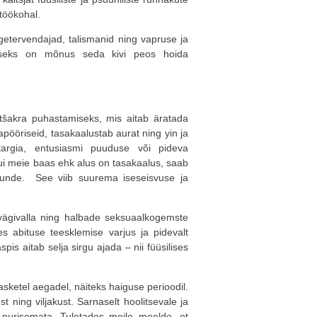
töökohal.
ngetervendajad, talismanid ning vapruse ja
miseks on mõnus seda kivi peos hoida
tšakra puhastamiseks, mis aitab äratada
pööriseid, tasakaalustab aurat ning yin ja
targia, entusiasmi puuduse või pideva
ui meie baas ehk alus on tasakaalus, saab
 tunde. See viib suurema iseseisvuse ja
ivägivalla ning halbade seksuaalkogemste
es abituse teesklemise varjus ja pidevalt
is aitab selja sirgu ajada – nii füüsilises
asketel aegadel, näiteks haiguse perioodil.
 ning viljakust. Sarnaselt hoolitsevale ja
 nurisemata. Tuletades meile meelde, et