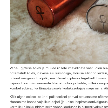
Vana-Egiptuse Ankhi ja muude iidsete imevidinate vastu olen huvi
ootamatult Ankhi, igavese elu sümboliga, Horuse silindrid leidsin, 
polnud märganud paljutki, mis Vana-Egiptuses tegelikult toimus
vajunud teadmisi vaaraode ühe tehnoloogia kohta, milleks ongi eri
kombel sobivad ka tänapäevasele kodukasutajale nagu mina või 
Kõik algas sellest, et ühel päikeselisel päeval otsustasime sõbr
Haarasime kaasa vajalikud asjad (ja ühise inspiratsioonivälgatus
korraliku pikniku pidamiseks vabas looduses ja olimegi valmis sta