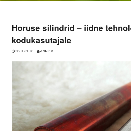
Horuse silindrid – iidne tehno
kodukasutajale
26/10/2018
ANNIKA