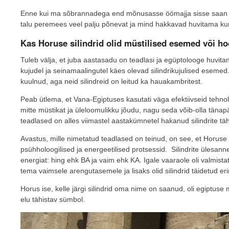
Enne kui ma sõbrannadega end mõnusasse öömajja sisse saan sät
talu peremees veel palju põnevat ja mind hakkavad huvitama kum
Kas Horuse silindrid olid müstilised esemed või h
Tuleb välja, et juba aastasadu on teadlasi ja egüptolooge huvit
kujudel ja seinamaalingutel käes olevad silindrikujulised eseme
kuulnud, aga neid silindreid on leitud ka hauakambritest.
Peab ütlema, et Vana-Egiptuses kasutati väga efektiivseid tehn
mitte müstikat ja üleloomulikku jõudu, nagu seda võib-olla tän
teadlased on alles viimastel aastakümnetel hakanud silindrite tä
Avastus, mille nimetatud teadlased on teinud, on see, et Horuse 
psühholoogilised ja energeetilised protsessid. Silindrite ülesann
energiat: hing ehk BA ja vaim ehk KA. Igale vaaraole oli valmistatud
tema vaimsele arengutasemele ja lisaks olid silindrid täidetud e
Horus ise, kelle järgi silindrid oma nime on saanud, oli egiptuse
elu tähistav sümbol.