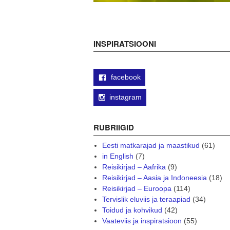
INSPIRATSIOONI
facebook
instagram
RUBRIIGID
Eesti matkarajad ja maastikud
(61)
in English
(7)
Reisikirjad – Aafrika
(9)
Reisikirjad – Aasia ja Indoneesia
(18)
Reisikirjad – Euroopa
(114)
Tervislik eluviis ja teraapiad
(34)
Toidud ja kohvikud
(42)
Vaateviis ja inspiratsioon
(55)