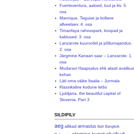
Fuerteventura, aaloed, tuul ja liiv. 5.
osa
Manrique, Teguise ja kollane
allveelaev. 4. osa
Timanfaya rahvuspark, koopad ja
kaktused. 3. osa
Lanzarote kuurordid ja põllumajandus.
2. osa
Järgmine Kanaari saar – Lanzarote. 1.
osa
Mudaravi Haapsalus ehk alasti avalikus
kohas
Läti oma väike Itaalia – Jurmala
Klassikaline kodune letšo
Ljubljana, the beautiful capital of
Slovenia. Part 3
SILDIPILV
aeg
armastus
allikad
Bali
Bangkok