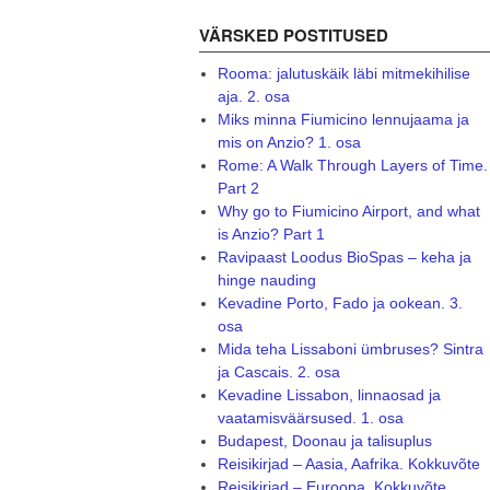
VÄRSKED POSTITUSED
Rooma: jalutuskäik läbi mitmekihilise
aja. 2. osa
Miks minna Fiumicino lennujaama ja
mis on Anzio? 1. osa
Rome: A Walk Through Layers of Time.
Part 2
Why go to Fiumicino Airport, and what
is Anzio? Part 1
Ravipaast Loodus BioSpas – keha ja
hinge nauding
Kevadine Porto, Fado ja ookean. 3.
osa
Mida teha Lissaboni ümbruses? Sintra
ja Cascais. 2. osa
Kevadine Lissabon, linnaosad ja
vaatamisväärsused. 1. osa
Budapest, Doonau ja talisuplus
Reisikirjad – Aasia, Aafrika. Kokkuvõte
Reisikirjad – Euroopa. Kokkuvõte