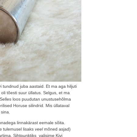
 tundnud juba aastaid. Et ma aga hiljuti
oli tõesti suur üllatus. Selgus, et ma
. Selles loos puudutan unustusehõlma
lised Horuse silindrid. Mis üllataval
sina.
annadega linnakärast eemale sõita.
e tulemusel lisaks
veel
mõned asjad)
rtima. Sihtpunktiks valisime Kivi