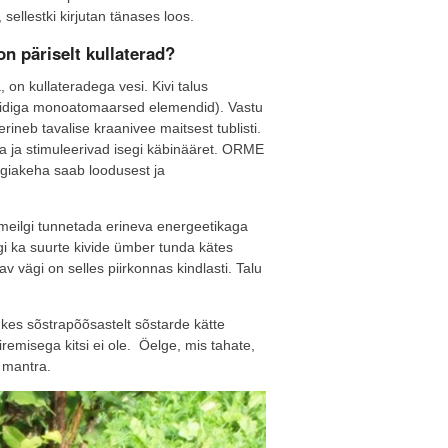
sellestki kirjutan tänases loos.
n päriselt kullaterad?
 on kullateradega vesi. Kivi talus
iidiga monoatomaarsed elemendid). Vastu
rineb tavalise kraanivee maitsest tublisti.
 ja stimuleerivad isegi käbinääret. ORME
ergiakeha saab loodusest ja
 meilgi tunnetada erineva energeetikaga
i ka suurte kivide ümber tunda kätes
av vägi on selles piirkonnas kindlasti. Talu
kes sõstrapõõsastelt sõstarde kätte
remisega kitsi ei ole. Öelge, mis tahate,
 mantra.