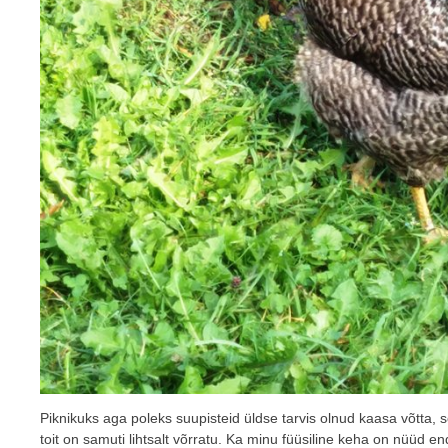
Piknikuks aga poleks suupisteid üldse tarvis olnud kaasa võtta, s
toit on samuti lihtsalt võrratu. Ka minu füüsiline keha on nüüd e