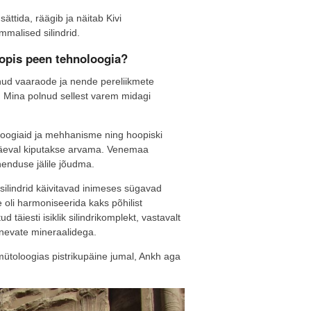
tida, räägib ja näitab Kivi
malised silindrid.
oopis peen tehnoloogia?
anud vaaraode ja nende pereliikmete
d. Mina polnud sellest varem midagi
oloogiaid ja mehhanisme ning hoopiski
apäeval kiputakse arvama. Venemaa
henduse jälile jõudma.
silindrid käivitavad inimeses sügavad
e oli harmoniseerida kaks põhilist
 täiesti isiklik silindrikomplekt, vastavalt
rinevate mineraalidega.
 mütoloogias pistrikupäine jumal, Ankh aga