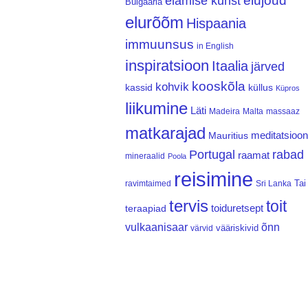
elujõud
elamise kunst
Bulgaaria
elurõõm
Hispaania
immuunsus
in English
inspiratsioon
Itaalia
järved
kooskõla
kohvik
kassid
küllus
Küpros
liikumine
Läti
Madeira
Malta
massaaz
matkarajad
meditatsioon
Mauritius
Portugal
rabad
raamat
mineraalid
Poola
reisimine
Tai
ravimtaimed
Sri Lanka
tervis
toit
teraapiad
toiduretsept
vulkaanisaar
õnn
vääriskivid
värvid