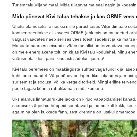
Turismitalu Viljandimaal. Mida üllatavat ma seal nägin ja kogesin, 
Mida põnevat Kivi talus tehakse ja kas ORME vees o
Üheks elamuseks, ainuüksi mille pärast tasus Viljandimaale sõita,
kontsentreeritakse allikaveest ORME (ehk mis on muudetud orb
valgust vaadates näeb sellises vees tõesti sädelust ja ka maitse e
Monoatomaarses seisundis väärismetallid on tervendava toimega
on meie energiakeha toit, on kirjas Kivi talu kodulehel. Minu en
väärismetallidest päris kindlasti sädelust juurde!
Kivi talu peremees on maakiirguste suhtes väga tundlik ja laseb
kohti oma maadel. Väga põnev on lagendikul jalutades ja muidug
surisemist ja soojust, või ka kergeid torkeid. Mingi eriline tervend
poole tagasi kõnnin rahulikuma ja mõtlikumana.
Üks elamus linnatüdrukute jaoks on kirjud vabapidamisel kanad, 
saamiseks ägedaid hüppeid sooritavad ja loomulikult kukk, kes ki
aga mina olen kukkede fänn, sest kiremine on justkui omamoodi