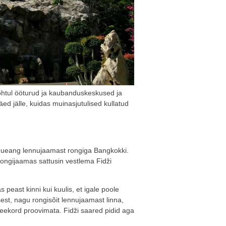
 õhtul ööturud ja kaubanduskeskused ja
ed jälle, kuidas muinasjutulised kullatud
 Mueang lennujaamast rongiga Bangkokki.
 Rongijaamas sattusin vestlema Fidži
 peast kinni kui kuulis, et igale poole
usest, nagu rongisõit lennujaamast linna,
e seekord proovimata. Fidži saared pidid aga