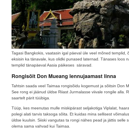
Tagasi Bangkokis, vaatasin igal päeval üle veel mõned templid,
eksisin ka tänavale, kus olidki punased laternad. Tänases loos nä
templid tänapäeval Aasia päikeses säravad.
Rongisõit Don Mueang lennujaamast linna
Tahtsin saada veel Taimaa rongisõidu kogemust ja sõitsin Don
See rong ei jäänud üldse Riiast Jurmalasse viivale rongile alla.
saartelt pärit tüübiga.
Tüüp, kes meenutas mulle miskipärast seljakotiga Viplalat, haaras
polegi alati tarvis taksoga sõita. Et kuidas mina sellisest võimal
üldse kuulsin. Siiski vangutas ta rongi nähes pead ja jättis sell
olema sama vahvad kui Taimaa.