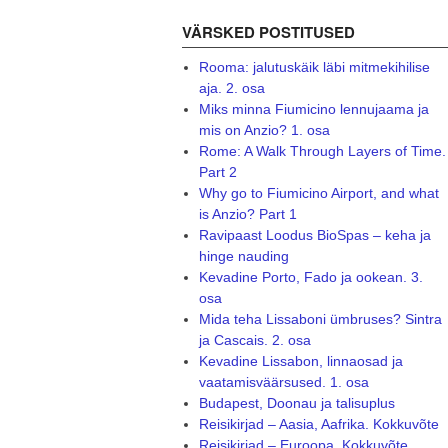
VÄRSKED POSTITUSED
Rooma: jalutuskäik läbi mitmekihilise
aja. 2. osa
Miks minna Fiumicino lennujaama ja
mis on Anzio? 1. osa
Rome: A Walk Through Layers of Time.
Part 2
Why go to Fiumicino Airport, and what
is Anzio? Part 1
Ravipaast Loodus BioSpas – keha ja
hinge nauding
Kevadine Porto, Fado ja ookean. 3.
osa
Mida teha Lissaboni ümbruses? Sintra
ja Cascais. 2. osa
Kevadine Lissabon, linnaosad ja
vaatamisväärsused. 1. osa
Budapest, Doonau ja talisuplus
Reisikirjad – Aasia, Aafrika. Kokkuvõte
Reisikirjad – Euroopa. Kokkuvõte