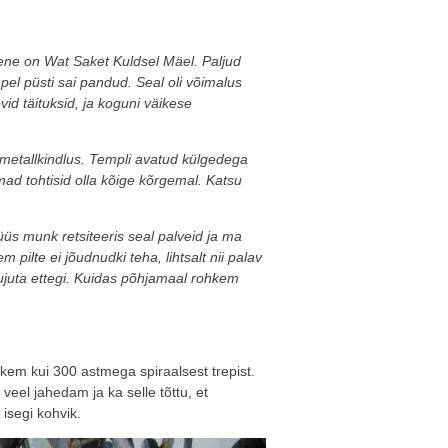
imene on Wat Saket Kuldsel Mäel. Paljud
el püsti sai pandud. Seal oli võimalus
vid täituksid, ja koguni väikese
 metallkindlus. Templi avatud külgedega
d tohtisid olla kõige kõrgemal. Katsu
s munk retsiteeris seal palveid ja ma
 pilte ei jõudnudki teha, lihtsalt nii palav
ujuta ettegi. Kuidas põhjamaal rohkem
kem kui 300 astmega spiraalsest trepist.
veel jahedam ja ka selle tõttu, et
 isegi kohvik.