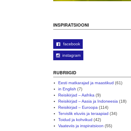
INSPIRATSIOONI
facebook
instagram
RUBRIIGID
Eesti matkarajad ja maastikud
(61)
in English
(7)
Reisikirjad – Aafrika
(9)
Reisikirjad – Aasia ja Indoneesia
(18)
Reisikirjad – Euroopa
(114)
Tervislik eluviis ja teraapiad
(34)
Toidud ja kohvikud
(42)
Vaateviis ja inspiratsioon
(55)