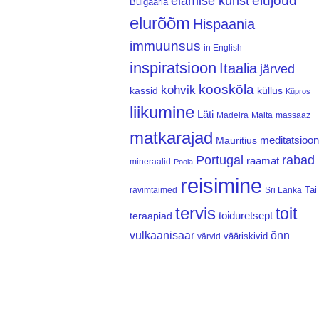
elujõud
elamise kunst
Bulgaaria
elurõõm
Hispaania
immuunsus
in English
inspiratsioon
Itaalia
järved
kooskõla
kohvik
kassid
küllus
Küpros
liikumine
Läti
Madeira
Malta
massaaz
matkarajad
meditatsioon
Mauritius
Portugal
rabad
raamat
mineraalid
Poola
reisimine
Tai
ravimtaimed
Sri Lanka
tervis
toit
teraapiad
toiduretsept
vulkaanisaar
õnn
vääriskivid
värvid