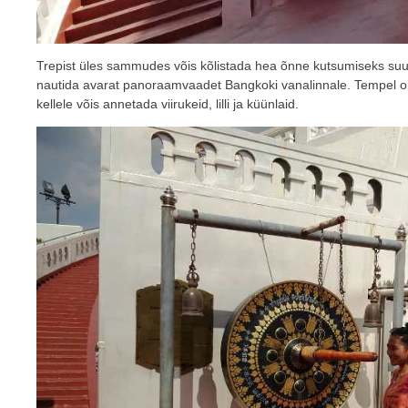
Trepist üles sammudes võis kõlistada hea õnne kutsumiseks suuri
nautida avarat panoraamvaadet Bangkoki vanalinnale. Tempel 
kellele võis annetada viirukeid, lilli ja küünlaid.