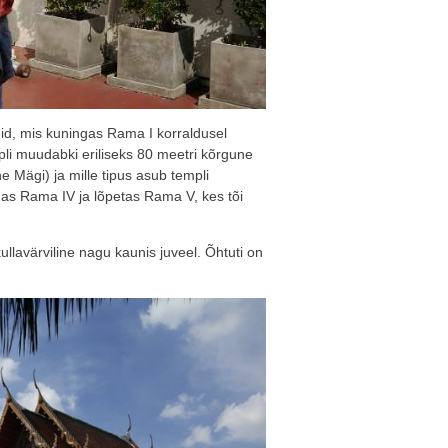
id, mis kuningas Rama I korraldusel
li muudabki eriliseks 80 meetri kõrgune
Mägi) ja mille tipus asub templi
gas Rama IV ja lõpetas Rama V, kes tõi
kullavärviline nagu kaunis juveel. Õhtuti on