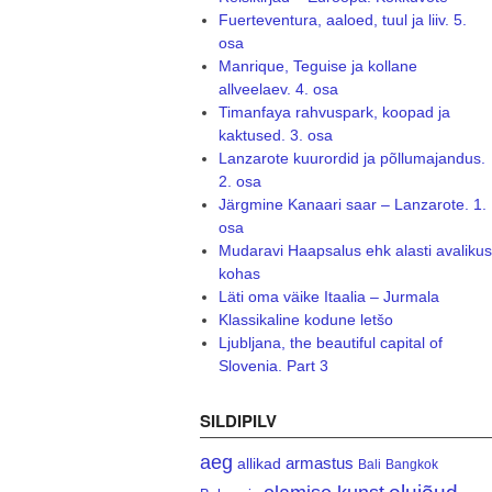
Fuerteventura, aaloed, tuul ja liiv. 5.
osa
Manrique, Teguise ja kollane
allveelaev. 4. osa
Timanfaya rahvuspark, koopad ja
kaktused. 3. osa
Lanzarote kuurordid ja põllumajandus.
2. osa
Järgmine Kanaari saar – Lanzarote. 1.
osa
Mudaravi Haapsalus ehk alasti avalikus
kohas
Läti oma väike Itaalia – Jurmala
Klassikaline kodune letšo
Ljubljana, the beautiful capital of
Slovenia. Part 3
SILDIPILV
aeg
armastus
allikad
Bali
Bangkok