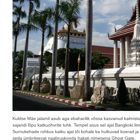
Kuldse Mäe jalamil asub aga ebaharilik võssa kasvanud kalmis
sajandi lõpu katkuohvrite tuhk. Tempel asus sel ajal Bangkoki lin
Surnukehade rohkus katku ajal tõi kohale ka hulkuvad koerad ja r
seda ümbritsevat naabruskonda hakati nimetama Ghost Gate.