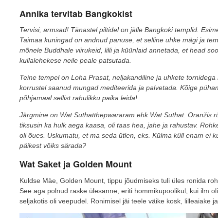
Annika tervitab Bangkokist
Tervisi, armsad! Tänastel piltidel on jälle Bangkoki templid. Es
Taimaa kuningad on andnud panuse, et selline uhke mägi ja temp
mõnele Buddhale viirukeid, lilli ja küünlaid annetada, et head soo
kullalehekese neile peale patsutada.
Teine tempel on Loha Prasat, neljakandiline ja uhkete tornidega
korrustel saanud mungad mediteerida ja palvetada. Kõige pühama
põhjamaal sellist rahulikku paika leida!
Järgmine on Wat Suthatthepwararam ehk Wat Suthat. Oranžis rüü
tiksusin ka hulk aega kaasa, oli taas hea, jahe ja rahustav.
Rohkem
oli õues. Uskumatu, et ma seda ütlen, eks. Külma küll enam ei k
päikest võiks särada?
Wat Saket ja Golden Mount
Kuldse Mäe, Golden Mount, tippu jõudmiseks tuli üles ronida roh
See aga polnud raske ülesanne, eriti hommikupoolikul, kui ilm oli 
seljakotis oli veepudel. Ronimisel jäi teele väike kosk, lilleaiake ja