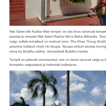
Wat Saket ehk Kuldse Mäe tempel, on üks linna vanimaid temple
taastati ja nimetati Wat Saket Ratcha Wora Maha Wihaniks. Temp
mägi, millele kohalikud on andnud nime Phu Khao Thong (Kuldne 
peamine kullatud chedi või stuupa. Stuupa ehitust alustas kunin
sinna ka Buddha säilme, tõenäoliselt Buddha hamba.
Templit on pidevalt renoveeritud, see on tõesti säravalt valge ja 
kompleks valgustatud ja helendab kullasäras.