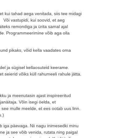
et kui tahad aega venitada, siis tee midagi
Või vastupidi, kui soovid, et aeg
teks remondiga ja ürita samal ajal
de. Programmeerimine võib aga olla
und pikaks, võid kella vaadates oma
del ja sügisel kellaosuteid keerame.
t seierid võiks küll rahumeeli rahule jätta.
kku ja meenutasin ajast inspireeritud
anäitaja. Võin isegi öelda, et
b see mulle meelde, et ees ootab uus linn.
u.)
b iga päevaga. Nii nagu inimesedki minu
ne ja see võib venida, rutata ning paigal