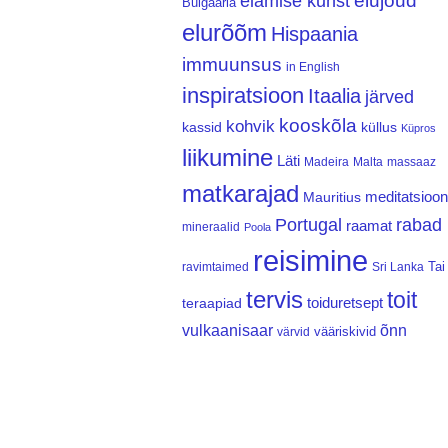
elujõud
elamise kunst
Bulgaaria
elurõõm
Hispaania
immuunsus
in English
inspiratsioon
Itaalia
järved
kooskõla
kohvik
kassid
küllus
Küpros
liikumine
Läti
Madeira
Malta
massaaz
matkarajad
meditatsioon
Mauritius
Portugal
rabad
raamat
mineraalid
Poola
reisimine
Tai
ravimtaimed
Sri Lanka
tervis
toit
teraapiad
toiduretsept
vulkaanisaar
õnn
vääriskivid
värvid