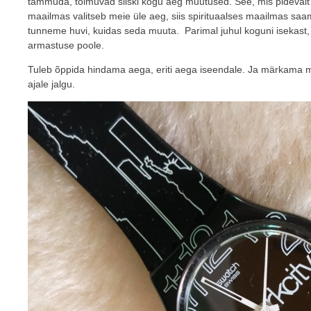
tammuda, toimuvad siiski kogu aeg muutused. See, mis pidevalt 
maailmas valitseb meie üle aeg, siis spirituaalses maailmas sa
tunneme huvi, kuidas seda muuta. Parimal juhul koguni isekast,
armastuse poole.
Tuleb õppida hindama aega, eriti aega iseendale. Ja märkama 
ajale jalgu.