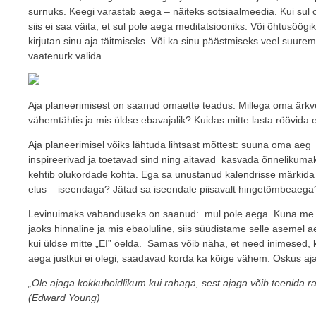
surnuks. Keegi varastab aega – näiteks sotsiaalmeedia. Kui sul
siis ei saa väita, et sul pole aega meditatsiooniks. Või õhtusöög
kirjutan sinu aja täitmiseks. Või ka sinu päästmiseks veel suurema
vaatenurk valida.
Aja planeerimisest on saanud omaette teadus. Millega oma ärkve
vähemtähtis ja mis üldse ebavajalik? Kuidas mitte lasta röövida 
Aja planeerimisel võiks lähtuda lihtsast mõttest: suuna oma aeg
inspireerivad ja toetavad sind ning aitavad kasvada õnnelikum
kehtib olukordade kohta. Ega sa unustanud kalendrisse märkida
elus – iseendaga? Jätad sa iseendale piisavalt hingetõmbeaega
Levinuimaks vabanduseks on saanud: mul pole aega. Kuna me ka
jaoks hinnaline ja mis ebaoluline, siis süüdistame selle asemel
kui üldse mitte „EI” öelda. Samas võib näha, et need inimesed, ke
aega justkui ei olegi, saadavad korda ka kõige vähem. Oskus aj
„Ole ajaga kokkuhoidlikum kui rahaga, sest ajaga võib teenida r
(Edward Young)