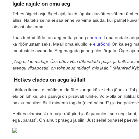
Igale asjale on oma aeg
Tehes õigeid asju õigel ajal, tuleb lõppkokkuvõttes vähem ümber
alles. Näiteks seina ei saa enne värvima asuda, kui pahtel kuivan
otsast alustama.
Taas tuntud tõde: on aeg nutta ja aeg
naerda
. Luba endale aega 
ka rõõmustamiseks. Maali oma elupildile
elurõõm!
On ka aeg mäl
muutustele avaneda. Aeg magada ja aeg üles ärgata. Õige aja p
„Aeg ei loe midagi. Üks päev võib tähendada palju, ja hulk aastai
arengu viidapostid, on toimunud midagi, mis jääb.” (Manfred Ky
Hetkes elades on aega küllalt
Liblikas ilmselt ei mõtle, mida ühe kuuga kõike teha jõuaks. Tal po
elu on lühike, üks päevgi on piisavalt lühike. Võib-olla on liblikal
paksu mesilast õielt minema togida (oled näinud?) ja ise päikese
Hetkes elamisest on palju räägitud ja õigupoolest see ongi koht, 
ega „pärast”. On ainult praegu ja siin. Just sellel punasel päevak