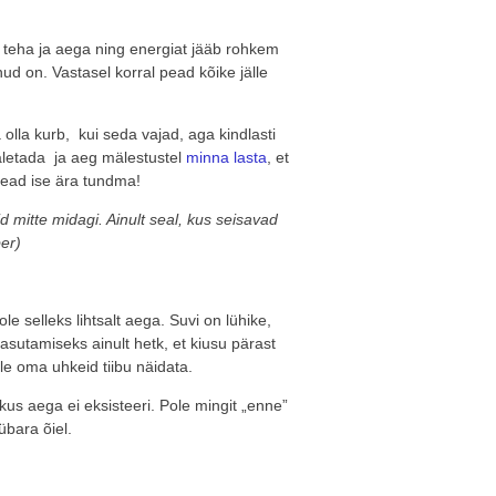
 teha ja aega ning energiat jääb rohkem
ud on. Vastasel korral pead kõike jälle
olla kurb, kui seda vajad, aga kindlasti
etada ja aeg mälestustel
minna lasta
, et
ead ise ära tundma!
d mitte midagi. Ainult seal, kus seisavad
ber)
le selleks lihtsalt aega. Suvi on lühike,
 kasutamiseks ainult hetk, et kiusu pärast
le oma uhkeid tiibu näidata.
kus aega ei eksisteeri. Pole mingit „enne”
übara õiel.