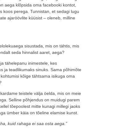
 on aega klõpsida oma facebooki kontot,
iks koos perega. Tunnistan, et sedagi lugu
te ajaröövlite küüsist – oleneb, milline
lolekuaega sisustada, mis on tähtis, mis
endalt seda hinnalist aaret, aega?
 ja tähelepanu inimestele, kes
aks ja teadlikumaks sinuks. Sama põhimõte
 kohtumisi kõige tähtsama isikuga oma
?
rdame teistele välja öelda, mis on meie
 aega. Selline põhjendus on muidugi parem
llel tõepoolest mitte kunagi millegi jaoks
aga ümber käia on tõeline elamise kunst.
aha, kuid rahaga ei saa osta aega.”