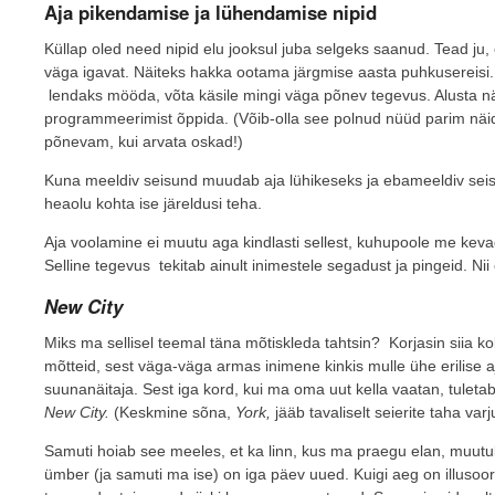
Aja pikendamise ja lühendamise nipid
Küllap oled need nipid elu jooksul juba selgeks saanud. Tead ju, 
väga igavat. Näiteks hakka ootama järgmise aasta puhkusereisi. 
lendaks mööda, võta käsile mingi väga põnev tegevus. Alusta näi
programmeerimist õppida. (Võib-olla see polnud nüüd parim näi
põnevam, kui arvata oskad!)
Kuna meeldiv seisund muudab aja lühikeseks ja ebameeldiv seis
heaolu kohta ise järeldusi teha.
Aja voolamine ei muutu aga kindlasti sellest, kuhupoole me keva
Selline tegevus tekitab ainult inimestele segadust ja pingeid. Nii e
New City
Miks ma sellisel teemal täna mõtiskleda tahtsin? Korjasin siia ko
mõtteid, sest väga-väga armas inimene kinkis mulle ühe erilise aj
suunanäitaja. Sest iga kord, kui ma oma uut kella vaatan, tuleta
New City.
(Keskmine sõna,
York,
jääb tavaliselt seierite taha varj
Samuti hoiab see meeles, et ka linn, kus ma praegu elan, muutu
ümber (ja samuti ma ise) on iga päev uued. Kuigi aeg on illusoor