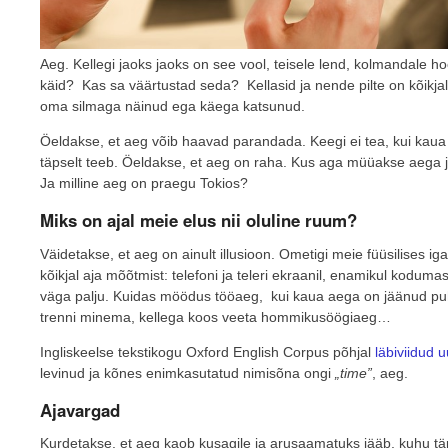
Aeg. Kellegi jaoks jaoks on see vool, teisele lend, kolmandale 
käid? Kas sa väärtustad seda? Kellasid ja nende pilte on kõikjal
oma silmaga näinud ega käega katsunud.
Öeldakse, et aeg võib haavad parandada. Keegi ei tea, kui kaua 
täpselt teeb. Öeldakse, et aeg on raha. Kus aga müüakse aega 
Ja milline aeg on praegu Tokios?
Miks on ajal meie elus nii oluline ruum?
Väidetakse, et aeg on ainult illusioon. Ometigi meie füüsilises
kõikjal aja mõõtmist: telefoni ja teleri ekraanil, enamikul kodum
väga palju. Kuidas möödus tööaeg, kui kaua aega on jäänud p
trenni minema, kellega koos veeta hommikusöögiaeg…
Ingliskeelse tekstikogu Oxford English Corpus põhjal
läbiviidud 
levinud ja kõnes enimkasutatud nimisõna ongi
„time”
, aeg.
Ajavargad
Kurdetakse, et aeg kaob kusagile ja arusaamatuks jääb, kuhu täp