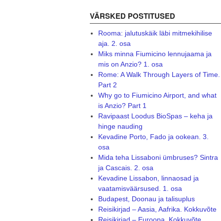
VÄRSKED POSTITUSED
Rooma: jalutuskäik läbi mitmekihilise
aja. 2. osa
Miks minna Fiumicino lennujaama ja
mis on Anzio? 1. osa
Rome: A Walk Through Layers of Time.
Part 2
Why go to Fiumicino Airport, and what
is Anzio? Part 1
Ravipaast Loodus BioSpas – keha ja
hinge nauding
Kevadine Porto, Fado ja ookean. 3.
osa
Mida teha Lissaboni ümbruses? Sintra
ja Cascais. 2. osa
Kevadine Lissabon, linnaosad ja
vaatamisväärsused. 1. osa
Budapest, Doonau ja talisuplus
Reisikirjad – Aasia, Aafrika. Kokkuvõte
Reisikirjad – Euroopa. Kokkuvõte