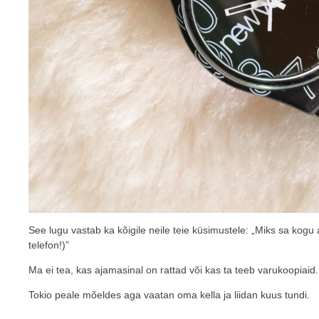
See lugu vastab ka kõigile neile teie küsimustele: „Miks sa kog
telefon!)”
Ma ei tea, kas ajamasinal on rattad või kas ta teeb varukoopiaid
Tokio peale mõeldes aga vaatan oma kella ja liidan kuus tundi.