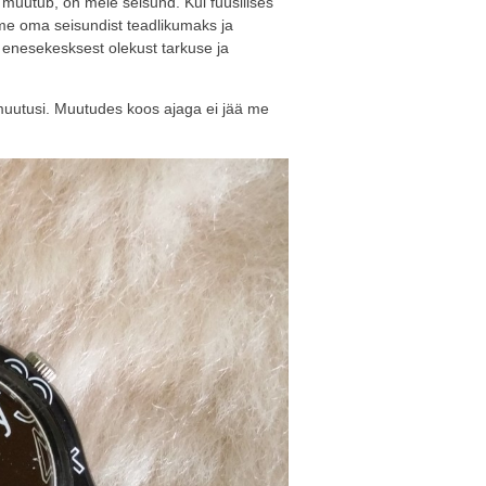
muutub, on meie seisund. Kui füüsilises
ame oma seisundist teadlikumaks ja
 enesekesksest olekust tarkuse ja
muutusi. Muutudes koos ajaga ei jää me