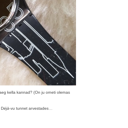
u aeg kella kannad? (On ju ometi olemas
. D
éjà-vu
tunnet arvestades…