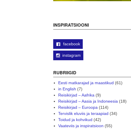
INSPIRATSIOONI
facebook
instagram
RUBRIIGID
Eesti matkarajad ja maastikud
(61)
in English
(7)
Reisikirjad – Aafrika
(9)
Reisikirjad – Aasia ja Indoneesia
(18)
Reisikirjad – Euroopa
(114)
Tervislik eluviis ja teraapiad
(34)
Toidud ja kohvikud
(42)
Vaateviis ja inspiratsioon
(55)