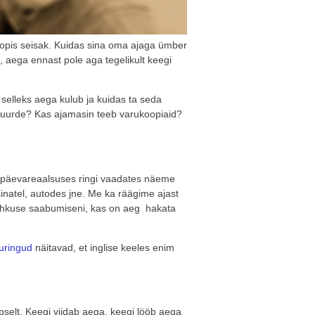
hoopis seisak. Kuidas sina oma ajaga ümber
, aega ennast pole aga tegelikult keegi
selleks aega kulub ja kuidas ta seda
juurde? Kas ajamasin teeb varukoopiaid?
 igapäevareaalsuses ringi vaadates näeme
asinatel, autodes jne. Me ka räägime ajast
uhkuse saabumiseni, kas on aeg hakata
uuringud
näitavad, et inglise keeles enim
selt. Keegi viidab aega, keegi lööb aega