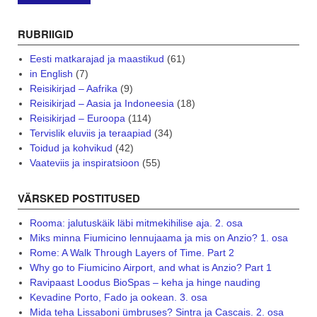
RUBRIIGID
Eesti matkarajad ja maastikud
(61)
in English
(7)
Reisikirjad – Aafrika
(9)
Reisikirjad – Aasia ja Indoneesia
(18)
Reisikirjad – Euroopa
(114)
Tervislik eluviis ja teraapiad
(34)
Toidud ja kohvikud
(42)
Vaateviis ja inspiratsioon
(55)
VÄRSKED POSTITUSED
Rooma: jalutuskäik läbi mitmekihilise aja. 2. osa
Miks minna Fiumicino lennujaama ja mis on Anzio? 1. osa
Rome: A Walk Through Layers of Time. Part 2
Why go to Fiumicino Airport, and what is Anzio? Part 1
Ravipaast Loodus BioSpas – keha ja hinge nauding
Kevadine Porto, Fado ja ookean. 3. osa
Mida teha Lissaboni ümbruses? Sintra ja Cascais. 2. osa