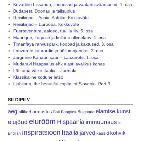
Kevadine Lissabon, linnaosad ja vaatamisväärsused. 1. osa
Budapest, Doonau ja talisuplus
Reisikirjad – Aasia, Aafrika. Kokkuvõte
Reisikirjad – Euroopa. Kokkuvõte
Fuerteventura, aaloed, tuul ja liiv. 5. osa
Manrique, Teguise ja kollane allveelaev. 4. osa
Timanfaya rahvuspark, koopad ja kaktused. 3. osa
Lanzarote kuurordid ja põllumajandus. 2. osa
Järgmine Kanaari saar – Lanzarote. 1. osa
Mudaravi Haapsalus ehk alasti avalikus kohas
Läti oma väike Itaalia – Jurmala
Klassikaline kodune letšo
Ljubljana, the beautiful capital of Slovenia. Part 3
SILDIPILV
aeg
elamise kunst
armastus
allikad
Bulgaaria
Bali
Bangkok
elurõõm
Hispaania
elujõud
immuunsus
in
inspiratsioon
Itaalia
järved
kohvik
kassid
English