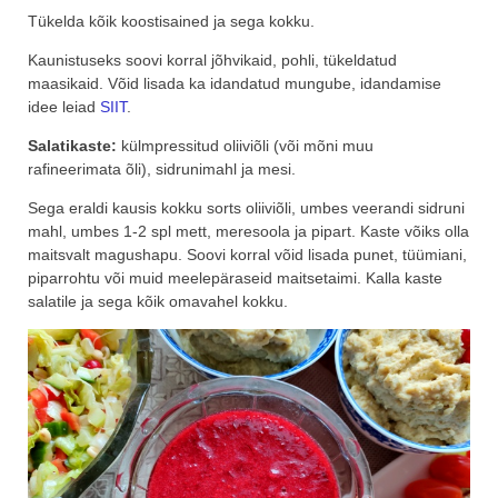
Tükelda kõik koostisained ja sega kokku.
Kaunistuseks soovi korral jõhvikaid, pohli, tükeldatud
maasikaid. Võid lisada ka idandatud mungube, idandamise
idee leiad
SIIT
.
Salatikaste:
külmpressitud oliiviõli (või mõni muu
rafineerimata õli), sidrunimahl ja mesi.
Sega eraldi kausis kokku sorts oliiviõli, umbes veerandi sidruni
mahl, umbes 1-2 spl mett, meresoola ja pipart. Kaste võiks olla
maitsvalt magushapu. Soovi korral võid lisada punet, tüümiani,
piparrohtu või muid meelepäraseid maitsetaimi. Kalla kaste
salatile ja sega kõik omavahel kokku.