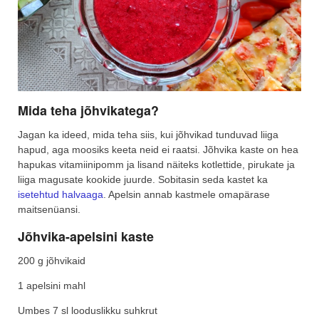
Mida teha jõhvikatega?
Jagan ka ideed, mida teha siis, kui jõhvikad tunduvad liiga
hapud, aga moosiks keeta neid ei raatsi. Jõhvika kaste on hea
hapukas vitamiinipomm ja lisand näiteks kotlettide, pirukate ja
liiga magusate kookide juurde. Sobitasin seda kastet ka
isetehtud halvaaga
. Apelsin annab kastmele omapärase
maitsenüansi.
Jõhvika-apelsini kaste
200 g jõhvikaid
1 apelsini mahl
Umbes 7 sl looduslikku suhkrut