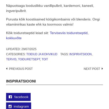
Näpuotsaga looduslikku vanillipulbrit, kardemoni, kaneeli,
ingveripulbrit.
Purusta kõik koostisained köögikombainis või blenderis. Ongi
vitamiinirikas kaste ehk ka toormoos valmis!
Kõik toiduretseptid leiad siit:
Terviseviis toiduretseptid,
kokkuvõte
UPDATED:
29/07/2025
CATEGORIES:
TOIDUD JA KOHVIKUD
TAGS:
INSPIRATSIOON
,
TERVIS
,
TOIDURETSEPT
,
TOIT
Post
PREVIOUS POST
NEXT POST
navigation
INSPIRATSIOONI
facebook
instagram