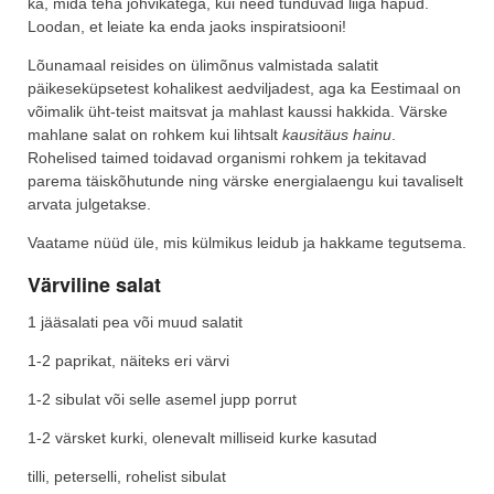
ka, mida teha jõhvikatega, kui need tunduvad liiga hapud.
Loodan, et leiate ka enda jaoks inspiratsiooni!
Lõunamaal reisides on ülimõnus valmistada salatit
päikeseküpsetest kohalikest aedviljadest, aga ka Eestimaal on
võimalik üht-teist maitsvat ja mahlast kaussi hakkida. Värske
mahlane salat on rohkem kui lihtsalt
kausitäus hainu
.
Rohelised taimed toidavad organismi rohkem ja tekitavad
parema täiskõhutunde ning värske energialaengu kui tavaliselt
arvata julgetakse.
Vaatame nüüd üle, mis külmikus leidub ja hakkame tegutsema.
Värviline salat
1 jääsalati pea või muud salatit
1-2 paprikat, näiteks eri värvi
1-2 sibulat või selle asemel jupp porrut
1-2 värsket kurki, olenevalt milliseid kurke kasutad
tilli, peterselli, rohelist sibulat