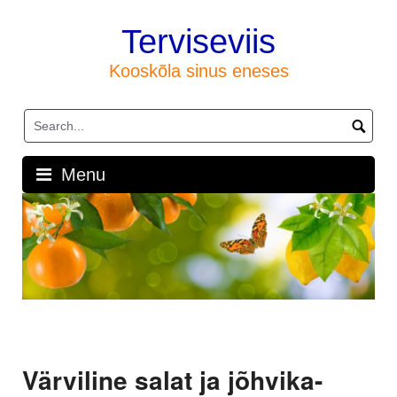
Skip
to
Terviseviis
content
Kooskõla sinus eneses
Menu
Värviline salat ja jõhvika-