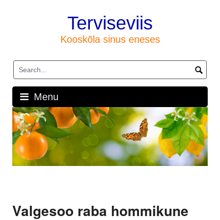
Skip
to
Terviseviis
content
Kooskõla sinus eneses
Menu
Valgesoo raba hommikune