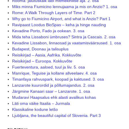
Rooma: jalutuskäik läbi mitmekihilise aja. 2. osa
Miks minna Fiumicino lennujaama ja mis on Anzio? 1. osa
Rome: A Walk Through Layers of Time. Part 2
Why go to Fiumicino Airport, and what is Anzio? Part 1
Ravipaast Loodus BioSpas – keha ja hinge nauding
Kevadine Porto, Fado ja ookean. 3. osa
Mida teha Lissaboni ümbruses? Sintra ja Cascais. 2. osa
Kevadine Lissabon, linnaosad ja vaatamisväärsused. 1. osa
Budapest, Doonau ja talisuplus
Reisikirjad – Aasia, Aafrika. Kokkuvõte
Reisikirjad – Euroopa. Kokkuvõte
Fuerteventura, aaloed, tuul ja liiv. 5. osa
Manrique, Teguise ja kollane allveelaev. 4. osa
Timanfaya rahvuspark, koopad ja kaktused. 3. osa
Lanzarote kuurordid ja põllumajandus. 2. osa
Järgmine Kanaari saar – Lanzarote. 1. osa
Mudaravi Haapsalus ehk alasti avalikus kohas
Läti oma väike Itaalia – Jurmala
Klassikaline kodune letšo
Ljubljana, the beautiful capital of Slovenia. Part 3