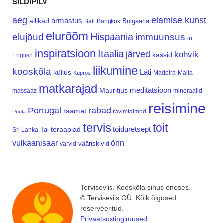
SILDIPILV
aeg
elamise kunst
armastus
allikad
Bulgaaria
Bali
Bangkok
elurõõm
Hispaania
elujõud
immuunsus
in
inspiratsioon
Itaalia
järved
kohvik
kassid
English
liikumine
kooskõla
Läti
küllus
Madeira
Malta
Küpros
matkarajad
meditatsioon
Mauritius
massaaz
mineraalid
reisimine
Portugal
rabad
raamat
ravimtaimed
Poola
tervis
toit
teraapiad
toiduretsept
Tai
Sri Lanka
vulkaanisaar
õnn
vääriskivid
värvid
Terviseviis. Kooskõla sinus eneses.
© Terviseviis OÜ. Kõik õigused
reserveeritud.
Privaatsustingimused