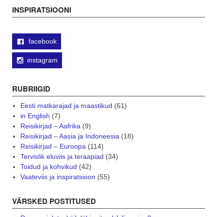
navigation
INSPIRATSIOONI
facebook
instagram
RUBRIIGID
Eesti matkarajad ja maastikud
(61)
in English
(7)
Reisikirjad – Aafrika
(9)
Reisikirjad – Aasia ja Indoneesia
(18)
Reisikirjad – Euroopa
(114)
Tervislik eluviis ja teraapiad
(34)
Toidud ja kohvikud
(42)
Vaateviis ja inspiratsioon
(55)
VÄRSKED POSTITUSED