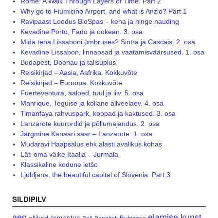
Rome: A Walk Through Layers of Time. Part 2
Why go to Fiumicino Airport, and what is Anzio? Part 1
Ravipaast Loodus BioSpas – keha ja hinge nauding
Kevadine Porto, Fado ja ookean. 3. osa
Mida teha Lissaboni ümbruses? Sintra ja Cascais. 2. osa
Kevadine Lissabon, linnaosad ja vaatamisväärsused. 1. osa
Budapest, Doonau ja talisuplus
Reisikirjad – Aasia, Aafrika. Kokkuvõte
Reisikirjad – Euroopa. Kokkuvõte
Fuerteventura, aaloed, tuul ja liiv. 5. osa
Manrique, Teguise ja kollane allveelaev. 4. osa
Timanfaya rahvuspark, koopad ja kaktused. 3. osa
Lanzarote kuurordid ja põllumajandus. 2. osa
Järgmine Kanaari saar – Lanzarote. 1. osa
Mudaravi Haapsalus ehk alasti avalikus kohas
Läti oma väike Itaalia – Jurmala
Klassikaline kodune letšo
Ljubljana, the beautiful capital of Slovenia. Part 3
SILDIPILV
aeg
elamise kunst
armastus