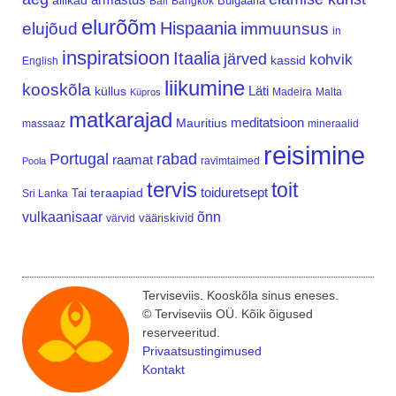
allikad
Bulgaaria
Bali
Bangkok
elurõõm
Hispaania
elujõud
immuunsus
in
inspiratsioon
Itaalia
järved
kohvik
kassid
English
liikumine
kooskõla
Läti
küllus
Madeira
Malta
Küpros
matkarajad
meditatsioon
Mauritius
massaaz
mineraalid
reisimine
Portugal
rabad
raamat
ravimtaimed
Poola
tervis
toit
teraapiad
toiduretsept
Tai
Sri Lanka
vulkaanisaar
õnn
vääriskivid
värvid
Terviseviis. Kooskõla sinus eneses.
© Terviseviis OÜ. Kõik õigused
reserveeritud.
Privaatsustingimused
Kontakt