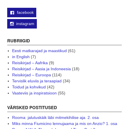
facebook
instagram
RUBRIIGID
Eesti matkarajad ja maastikud
(61)
in English
(7)
Reisikirjad – Aafrika
(9)
Reisikirjad – Aasia ja Indoneesia
(18)
Reisikirjad – Euroopa
(114)
Tervislik eluviis ja teraapiad
(34)
Toidud ja kohvikud
(42)
Vaateviis ja inspiratsioon
(55)
VÄRSKED POSTITUSED
Rooma: jalutuskäik läbi mitmekihilise aja. 2. osa
Miks minna Fiumicino lennujaama ja mis on Anzio? 1. osa