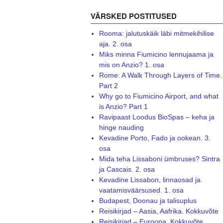
VÄRSKED POSTITUSED
Rooma: jalutuskäik läbi mitmekihilise
aja. 2. osa
Miks minna Fiumicino lennujaama ja
mis on Anzio? 1. osa
Rome: A Walk Through Layers of Time.
Part 2
Why go to Fiumicino Airport, and what
is Anzio? Part 1
Ravipaast Loodus BioSpas – keha ja
hinge nauding
Kevadine Porto, Fado ja ookean. 3.
osa
Mida teha Lissaboni ümbruses? Sintra
ja Cascais. 2. osa
Kevadine Lissabon, linnaosad ja
vaatamisväärsused. 1. osa
Budapest, Doonau ja talisuplus
Reisikirjad – Aasia, Aafrika. Kokkuvõte
Reisikirjad – Euroopa. Kokkuvõte