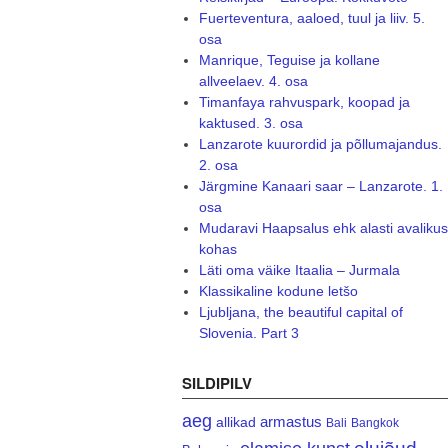
Fuerteventura, aaloed, tuul ja liiv. 5.
osa
Manrique, Teguise ja kollane
allveelaev. 4. osa
Timanfaya rahvuspark, koopad ja
kaktused. 3. osa
Lanzarote kuurordid ja põllumajandus.
2. osa
Järgmine Kanaari saar – Lanzarote. 1.
osa
Mudaravi Haapsalus ehk alasti avalikus
kohas
Läti oma väike Itaalia – Jurmala
Klassikaline kodune letšo
Ljubljana, the beautiful capital of
Slovenia. Part 3
SILDIPILV
aeg
armastus
allikad
Bali
Bangkok