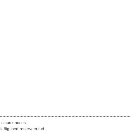
a sinus eneses.
ik õigused reserveeritud.