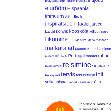
elujõud
elamise kunst
Bulgaaria
elurõõm
Hispaania
immuunsus
in English
inspiratsioon
Itaalia
järved
kooskõla
kohvik
kassid
küllus
Küpros
liikumine
Läti
Madeira
Malta
massaaz
matkarajad
meditatsioon
Mauritius
Portugal
rabad
raamat
mineraalid
Poola
reisimine
Tai
ravimtaimed
Sri Lanka
tervis
toit
teraapiad
toiduretsept
vulkaanisaar
õnn
vääriskivid
värvid
Terviseviis. Kooskõl
© Terviseviis OÜ. Kõ