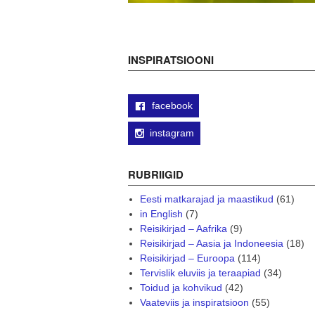
INSPIRATSIOONI
facebook
instagram
RUBRIIGID
Eesti matkarajad ja maastikud
(61)
in English
(7)
Reisikirjad – Aafrika
(9)
Reisikirjad – Aasia ja Indoneesia
(18)
Reisikirjad – Euroopa
(114)
Tervislik eluviis ja teraapiad
(34)
Toidud ja kohvikud
(42)
Vaateviis ja inspiratsioon
(55)