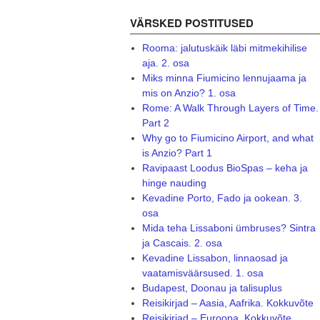
VÄRSKED POSTITUSED
Rooma: jalutuskäik läbi mitmekihilise
aja. 2. osa
Miks minna Fiumicino lennujaama ja
mis on Anzio? 1. osa
Rome: A Walk Through Layers of Time.
Part 2
Why go to Fiumicino Airport, and what
is Anzio? Part 1
Ravipaast Loodus BioSpas – keha ja
hinge nauding
Kevadine Porto, Fado ja ookean. 3.
osa
Mida teha Lissaboni ümbruses? Sintra
ja Cascais. 2. osa
Kevadine Lissabon, linnaosad ja
vaatamisväärsused. 1. osa
Budapest, Doonau ja talisuplus
Reisikirjad – Aasia, Aafrika. Kokkuvõte
Reisikirjad – Euroopa. Kokkuvõte