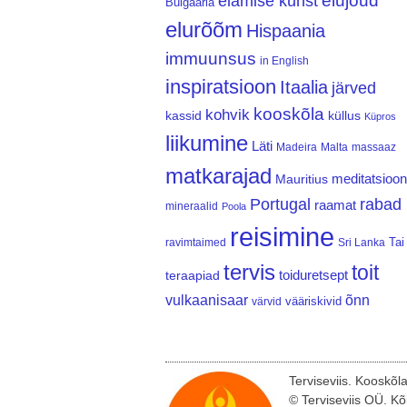
elujõud
elamise kunst
Bulgaaria
elurõõm
Hispaania
immuunsus
in English
inspiratsioon
Itaalia
järved
kooskõla
kohvik
kassid
küllus
Küpros
liikumine
Läti
Madeira
Malta
massaaz
matkarajad
meditatsioon
Mauritius
Portugal
rabad
raamat
mineraalid
Poola
reisimine
Tai
ravimtaimed
Sri Lanka
tervis
toit
teraapiad
toiduretsept
vulkaanisaar
õnn
vääriskivid
värvid
Terviseviis. Kooskõl
© Terviseviis OÜ. Kõ