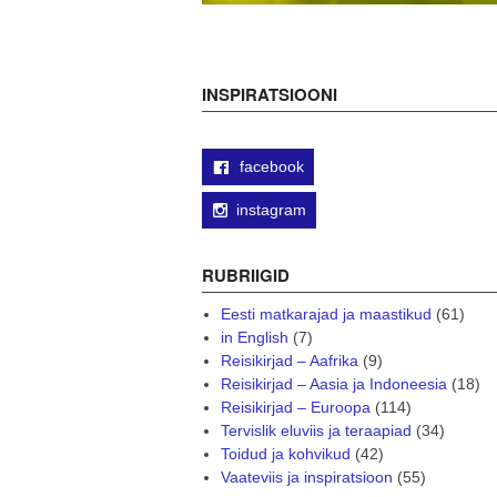
INSPIRATSIOONI
facebook
instagram
RUBRIIGID
Eesti matkarajad ja maastikud
(61)
in English
(7)
Reisikirjad – Aafrika
(9)
Reisikirjad – Aasia ja Indoneesia
(18)
Reisikirjad – Euroopa
(114)
Tervislik eluviis ja teraapiad
(34)
Toidud ja kohvikud
(42)
Vaateviis ja inspiratsioon
(55)