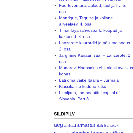
Fuerteventura, aaloed, tuul ja liiv. 5.
osa
Manrique, Teguise ja kollane
allveelaev. 4. osa
Timanfaya rahvuspark, koopad ja
kaktused. 3. osa
Lanzarote kuurordid ja põllumajandus.
2. osa
Järgmine Kanaari saar – Lanzarote. 1.
osa
Mudaravi Haapsalus ehk alasti avalikus
kohas
Läti oma väike Itaalia – Jurmala
Klassikaline kodune letšo
Ljubljana, the beautiful capital of
Slovenia. Part 3
SILDIPILV
aeg
armastus
allikad
Bali
Bangkok