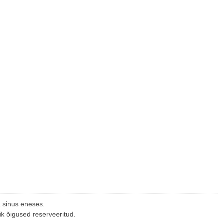
a sinus eneses.
ik õigused reserveeritud.