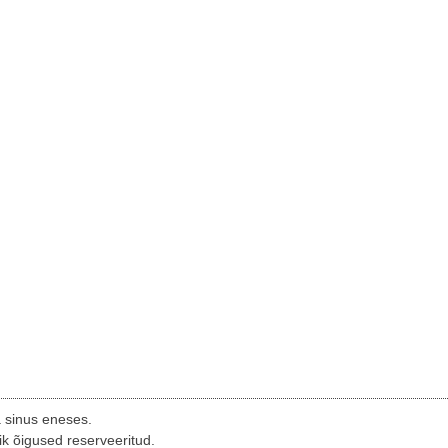
a sinus eneses.
ik õigused reserveeritud.