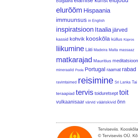
elujõud
elamise kunst
Bulgaaria
elurõõm
Hispaania
immuunsus
in English
inspiratsioon
Itaalia
järved
kooskõla
kohvik
kassid
küllus
Küpros
liikumine
Läti
Madeira
Malta
massaaz
matkarajad
meditatsioon
Mauritius
Portugal
rabad
raamat
mineraalid
Poola
reisimine
Tai
ravimtaimed
Sri Lanka
tervis
toit
teraapiad
toiduretsept
vulkaanisaar
õnn
vääriskivid
värvid
Terviseviis. Kooskõl
© Terviseviis OÜ. Kõ