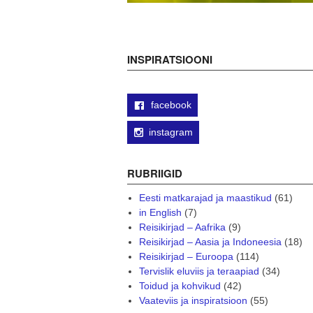
INSPIRATSIOONI
facebook
instagram
RUBRIIGID
Eesti matkarajad ja maastikud
(61)
in English
(7)
Reisikirjad – Aafrika
(9)
Reisikirjad – Aasia ja Indoneesia
(18)
Reisikirjad – Euroopa
(114)
Tervislik eluviis ja teraapiad
(34)
Toidud ja kohvikud
(42)
Vaateviis ja inspiratsioon
(55)