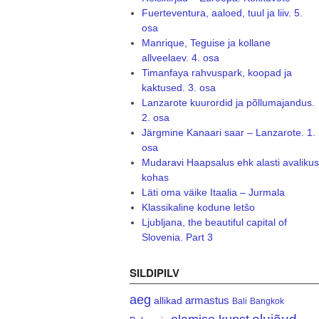
Fuerteventura, aaloed, tuul ja liiv. 5.
osa
Manrique, Teguise ja kollane
allveelaev. 4. osa
Timanfaya rahvuspark, koopad ja
kaktused. 3. osa
Lanzarote kuurordid ja põllumajandus.
2. osa
Järgmine Kanaari saar – Lanzarote. 1.
osa
Mudaravi Haapsalus ehk alasti avalikus
kohas
Läti oma väike Itaalia – Jurmala
Klassikaline kodune letšo
Ljubljana, the beautiful capital of
Slovenia. Part 3
SILDIPILV
aeg
armastus
allikad
Bali
Bangkok