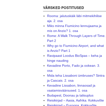
VÄRSKED POSTITUSED
Rooma: jalutuskäik läbi mitmekihilise
aja. 2. osa
Miks minna Fiumicino lennujaama ja
mis on Anzio? 1. osa
Rome: A Walk Through Layers of Time.
Part 2
Why go to Fiumicino Airport, and what
is Anzio? Part 1
Ravipaast Loodus BioSpas – keha ja
hinge nauding
Kevadine Porto, Fado ja ookean. 3.
osa
Mida teha Lissaboni ümbruses? Sintra
ja Cascais. 2. osa
Kevadine Lissabon, linnaosad ja
vaatamisväärsused. 1. osa
Budapest, Doonau ja talisuplus
Reisikirjad – Aasia, Aafrika. Kokkuvõte
Reisikirjad – Euroopa. Kokkuvõte