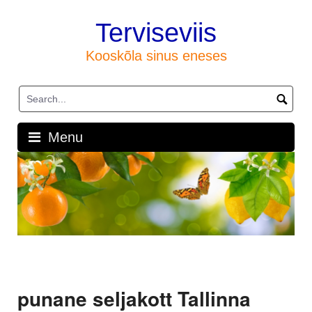
Skip
to
Terviseviis
content
Kooskõla sinus eneses
Menu
punane seljakott Tallinna