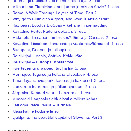
Rooma: jalutuskäik läbi mitmekihilise aja. 2. osa
Miks minna Fiumicino lennujaama ja mis on Anzio? 1. osa
Rome: A Walk Through Layers of Time. Part 2
Why go to Fiumicino Airport, and what is Anzio? Part 1
Ravipaast Loodus BioSpas – keha ja hinge nauding
Kevadine Porto, Fado ja ookean. 3. osa
Mida teha Lissaboni ümbruses? Sintra ja Cascais. 2. osa
Kevadine Lissabon, linnaosad ja vaatamisväärsused. 1. osa
Budapest, Doonau ja talisuplus
Reisikirjad – Aasia, Aafrika. Kokkuvõte
Reisikirjad – Euroopa. Kokkuvõte
Fuerteventura, aaloed, tuul ja liiv. 5. osa
Manrique, Teguise ja kollane allveelaev. 4. osa
Timanfaya rahvuspark, koopad ja kaktused. 3. osa
Lanzarote kuurordid ja põllumajandus. 2. osa
Järgmine Kanaari saar – Lanzarote. 1. osa
Mudaravi Haapsalus ehk alasti avalikus kohas
Läti oma väike Itaalia – Jurmala
Klassikaline kodune letšo
Ljubljana, the beautiful capital of Slovenia. Part 3