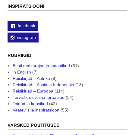
navigation
INSPIRATSIOONI
facebook
instagram
RUBRIIGID
Eesti matkarajad ja maastikud
(61)
in English
(7)
Reisikirjad – Aafrika
(9)
Reisikirjad – Aasia ja Indoneesia
(18)
Reisikirjad – Euroopa
(114)
Tervislik eluviis ja teraapiad
(34)
Toidud ja kohvikud
(42)
Vaateviis ja inspiratsioon
(55)
VÄRSKED POSTITUSED