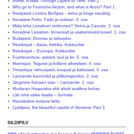
Rome: A Walk Through Layers of Time. Part 2
Why go to Fiumicino Airport, and what is Anzio? Part 1
Ravipaast Loodus BioSpas – keha ja hinge nauding
Kevadine Porto, Fado ja ookean. 3. osa
Mida teha Lissaboni ümbruses? Sintra ja Cascais. 2. osa
Kevadine Lissabon, linnaosad ja vaatamisväärsused. 1. osa
Budapest, Doonau ja talisuplus
Reisikirjad – Aasia, Aafrika. Kokkuvõte
Reisikirjad – Euroopa. Kokkuvõte
Fuerteventura, aaloed, tuul ja liiv. 5. osa
Manrique, Teguise ja kollane allveelaev. 4. osa
Timanfaya rahvuspark, koopad ja kaktused. 3. osa
Lanzarote kuurordid ja põllumajandus. 2. osa
Järgmine Kanaari saar – Lanzarote. 1. osa
Mudaravi Haapsalus ehk alasti avalikus kohas
Läti oma väike Itaalia – Jurmala
Klassikaline kodune letšo
Ljubljana, the beautiful capital of Slovenia. Part 3
SILDIPILV
aeg
elamise kunst
armastus