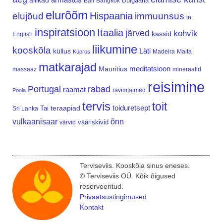
allikad
Bulgaaria
Bali
Bangkok
elurõõm
Hispaania
elujõud
immuunsus
in
inspiratsioon
Itaalia
järved
kohvik
kassid
English
liikumine
kooskõla
Läti
küllus
Madeira
Malta
Küpros
matkarajad
meditatsioon
Mauritius
massaaz
mineraalid
reisimine
Portugal
rabad
raamat
ravimtaimed
Poola
tervis
toit
teraapiad
toiduretsept
Tai
Sri Lanka
vulkaanisaar
õnn
vääriskivid
värvid
Terviseviis. Kooskõla sinus eneses.
© Terviseviis OÜ. Kõik õigused
reserveeritud.
Privaatsustingimused
Kontakt