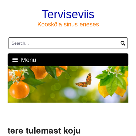
Skip
to
Terviseviis
content
Kooskõla sinus eneses
Menu
tere tulemast koju