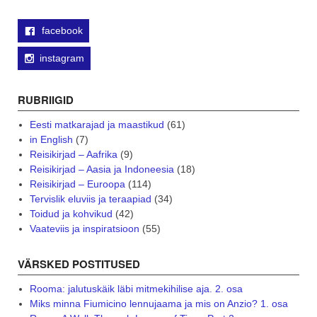
facebook
instagram
RUBRIIGID
Eesti matkarajad ja maastikud
(61)
in English
(7)
Reisikirjad – Aafrika
(9)
Reisikirjad – Aasia ja Indoneesia
(18)
Reisikirjad – Euroopa
(114)
Tervislik eluviis ja teraapiad
(34)
Toidud ja kohvikud
(42)
Vaateviis ja inspiratsioon
(55)
VÄRSKED POSTITUSED
Rooma: jalutuskäik läbi mitmekihilise aja. 2. osa
Miks minna Fiumicino lennujaama ja mis on Anzio? 1. osa