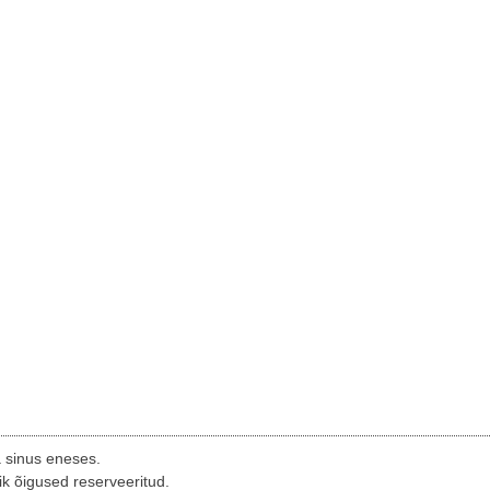
a sinus eneses.
ik õigused reserveeritud.