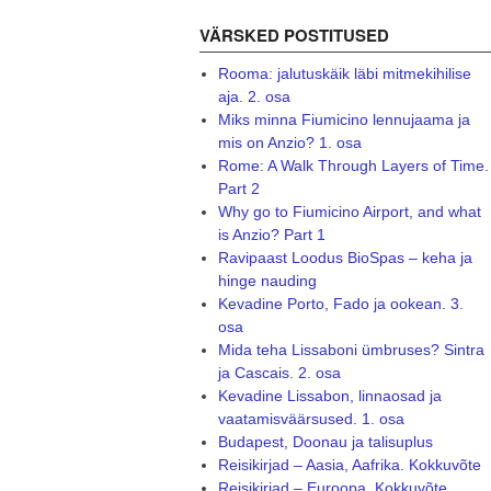
VÄRSKED POSTITUSED
Rooma: jalutuskäik läbi mitmekihilise
aja. 2. osa
Miks minna Fiumicino lennujaama ja
mis on Anzio? 1. osa
Rome: A Walk Through Layers of Time.
Part 2
Why go to Fiumicino Airport, and what
is Anzio? Part 1
Ravipaast Loodus BioSpas – keha ja
hinge nauding
Kevadine Porto, Fado ja ookean. 3.
osa
Mida teha Lissaboni ümbruses? Sintra
ja Cascais. 2. osa
Kevadine Lissabon, linnaosad ja
vaatamisväärsused. 1. osa
Budapest, Doonau ja talisuplus
Reisikirjad – Aasia, Aafrika. Kokkuvõte
Reisikirjad – Euroopa. Kokkuvõte