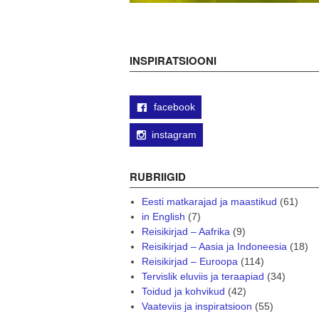
INSPIRATSIOONI
facebook
instagram
RUBRIIGID
Eesti matkarajad ja maastikud
(61)
in English
(7)
Reisikirjad – Aafrika
(9)
Reisikirjad – Aasia ja Indoneesia
(18)
Reisikirjad – Euroopa
(114)
Tervislik eluviis ja teraapiad
(34)
Toidud ja kohvikud
(42)
Vaateviis ja inspiratsioon
(55)