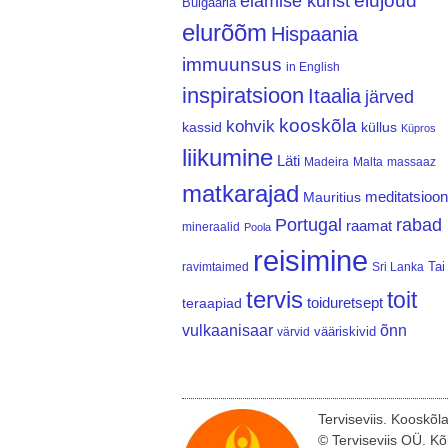
elujõud
elamise kunst
Bulgaaria
elurõõm
Hispaania
immuunsus
in English
inspiratsioon
Itaalia
järved
kooskõla
kohvik
kassid
küllus
Küpros
liikumine
Läti
Madeira
Malta
massaaz
matkarajad
meditatsioon
Mauritius
Portugal
rabad
raamat
mineraalid
Poola
reisimine
Tai
ravimtaimed
Sri Lanka
tervis
toit
teraapiad
toiduretsept
vulkaanisaar
õnn
vääriskivid
värvid
Terviseviis. Kooskõl
© Terviseviis OÜ. Kõ