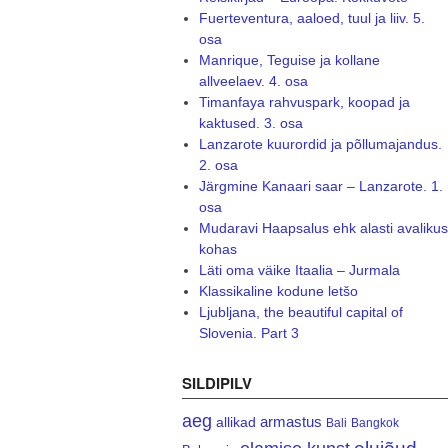
Fuerteventura, aaloed, tuul ja liiv. 5.
osa
Manrique, Teguise ja kollane
allveelaev. 4. osa
Timanfaya rahvuspark, koopad ja
kaktused. 3. osa
Lanzarote kuurordid ja põllumajandus.
2. osa
Järgmine Kanaari saar – Lanzarote. 1.
osa
Mudaravi Haapsalus ehk alasti avalikus
kohas
Läti oma väike Itaalia – Jurmala
Klassikaline kodune letšo
Ljubljana, the beautiful capital of
Slovenia. Part 3
SILDIPILV
aeg
armastus
allikad
Bali
Bangkok