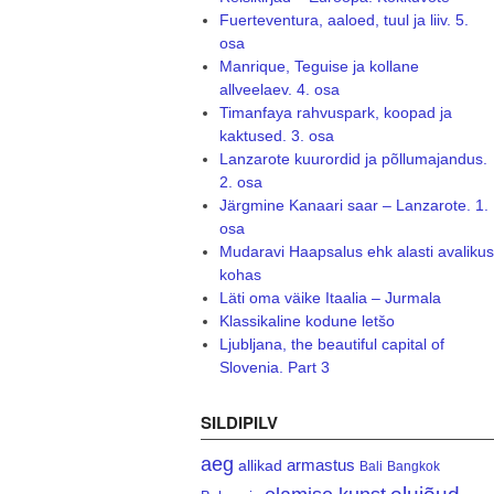
Fuerteventura, aaloed, tuul ja liiv. 5.
osa
Manrique, Teguise ja kollane
allveelaev. 4. osa
Timanfaya rahvuspark, koopad ja
kaktused. 3. osa
Lanzarote kuurordid ja põllumajandus.
2. osa
Järgmine Kanaari saar – Lanzarote. 1.
osa
Mudaravi Haapsalus ehk alasti avalikus
kohas
Läti oma väike Itaalia – Jurmala
Klassikaline kodune letšo
Ljubljana, the beautiful capital of
Slovenia. Part 3
SILDIPILV
aeg
armastus
allikad
Bali
Bangkok