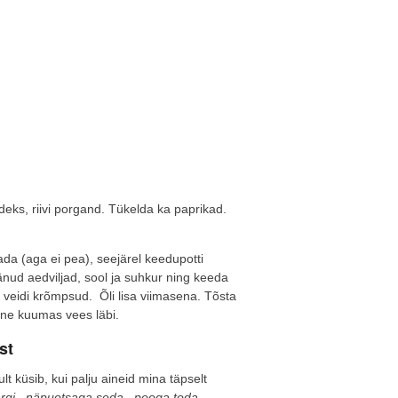
kkideks, riivi porgand. Tükelda ka paprikad.
ada (aga ei pea), seejärel keedupotti
jäänud aedviljad, sool ja suhkur ning keeda
 veidi krõmpsud. Õli lisa viimasena. Tõsta
nne kuumas vees läbi.
st
lt küsib, kui palju aineid mina täpselt
ärgi, näpuotsaga seda, peoga toda,