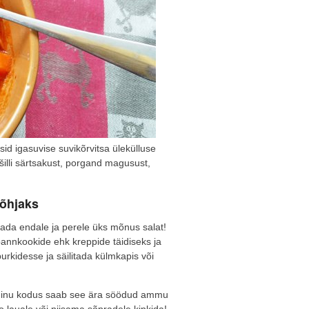
sid igasuvise suvikõrvitsa ülekülluse
šilli särtsakust, porgand magusust,
põhjaks
tada endale ja perele üks mõnus salat!
annkookide ehk kreppide täidiseks ja
urkidesse ja säilitada külmkapis või
sest minu kodus saab see ära söödud ammu
eo lauale või niisama sõpradele kinkida!