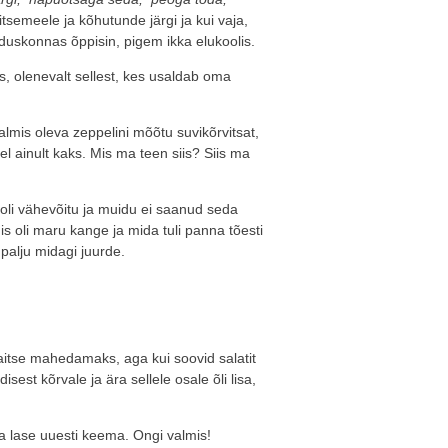
tsemeele ja kõhutunde järgi ja kui vaja,
duskonnas õppisin, pigem ikka elukoolis.
, olenevalt sellest, kes usaldab oma
almis oleva zeppelini mõõtu suvikõrvitsat,
rel ainult kaks. Mis ma teen siis? Siis ma
 oli vähevõitu ja muidu ei saanud seda
mis oli maru kange ja mida tuli panna tõesti
palju midagi juurde.
maitse mahedamaks, aga kui soovid salatit
est kõrvale ja ära sellele osale õli lisa,
 ja lase uuesti keema. Ongi valmis!