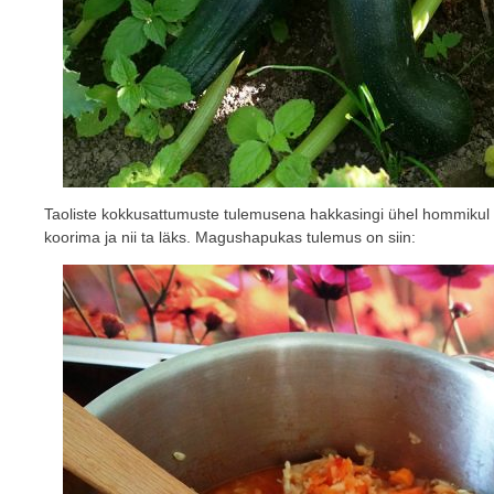
Taoliste kokkusattumuste tulemusena hakkasingi ühel hommikul 
koorima ja nii ta läks. Magushapukas tulemus on siin: