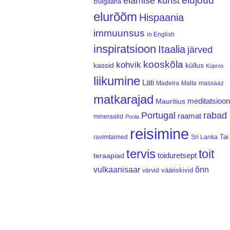
elujõud
elamise kunst
Bulgaaria
elurõõm
Hispaania
immuunsus
in English
inspiratsioon
Itaalia
järved
kooskõla
kohvik
kassid
küllus
Küpros
liikumine
Läti
Madeira
Malta
massaaz
matkarajad
meditatsioon
Mauritius
Portugal
rabad
raamat
mineraalid
Poola
reisimine
Tai
ravimtaimed
Sri Lanka
tervis
toit
teraapiad
toiduretsept
vulkaanisaar
õnn
vääriskivid
värvid