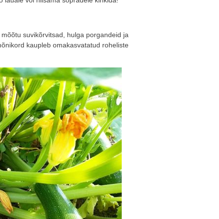
e mõõtu suvikõrvitsad, hulga porgandeid ja
mõnikord kaupleb omakasvatatud roheliste