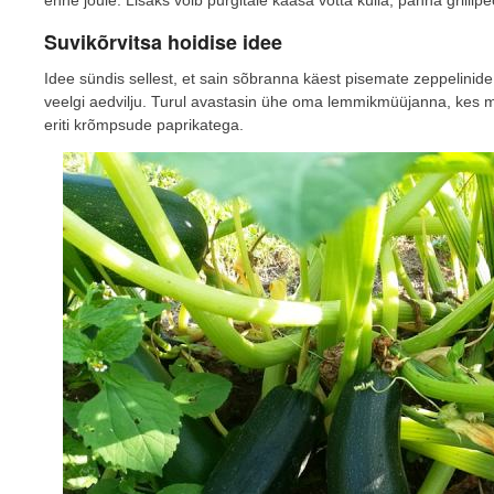
Suvikõrvitsa hoidise idee
Idee sündis sellest, et sain sõbranna käest pisemate zeppelinid
veelgi aedvilju. Turul avastasin ühe oma lemmikmüüjanna, kes 
eriti krõmpsude paprikatega.