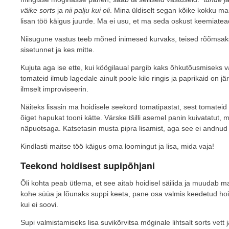
väike sorts
ja
nii palju kui oli
. Mina üldiselt segan kõike kokku mai
lisan töö käigus juurde. Ma ei usu, et ma seda oskust keemiatea
Niisugune vastus teeb mõned inimesed kurvaks, teised rõõmsaks
sisetunnet ja kes mitte.
Kujuta aga ise ette, kui köögilaual pargib kaks õhkutõusmiseks v
tomateid ilmub lagedale ainult poole kilo ringis ja paprikaid on jä
ilmselt improviseerin.
Näiteks lisasin ma hoidisele seekord tomatipastat, sest tomateid
õiget hapukat tooni kätte. Värske tšilli asemel panin kuivatatut, 
näpuotsaga. Katsetasin musta pipra lisamist, aga see ei andnud 
Kindlasti maitse töö käigus oma loomingut ja lisa, mida vaja!
Teekond hoidisest supipõhjani
Õli kohta peab ütlema, et see aitab hoidisel säilida ja muudab 
kohe süüa ja lõunaks suppi keeta, pane osa valmis keedetud hoidis
kui ei soovi.
Supi valmistamiseks lisa suvikõrvitsa möginale lihtsalt sorts vett