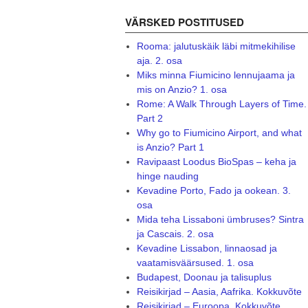
VÄRSKED POSTITUSED
Rooma: jalutuskäik läbi mitmekihilise
aja. 2. osa
Miks minna Fiumicino lennujaama ja
mis on Anzio? 1. osa
Rome: A Walk Through Layers of Time.
Part 2
Why go to Fiumicino Airport, and what
is Anzio? Part 1
Ravipaast Loodus BioSpas – keha ja
hinge nauding
Kevadine Porto, Fado ja ookean. 3.
osa
Mida teha Lissaboni ümbruses? Sintra
ja Cascais. 2. osa
Kevadine Lissabon, linnaosad ja
vaatamisväärsused. 1. osa
Budapest, Doonau ja talisuplus
Reisikirjad – Aasia, Aafrika. Kokkuvõte
Reisikirjad – Euroopa. Kokkuvõte