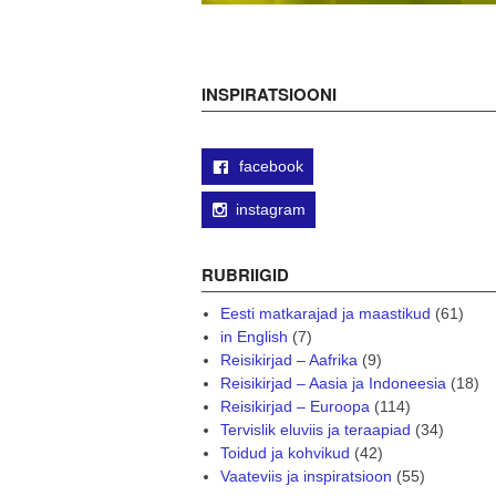
INSPIRATSIOONI
facebook
instagram
RUBRIIGID
Eesti matkarajad ja maastikud
(61)
in English
(7)
Reisikirjad – Aafrika
(9)
Reisikirjad – Aasia ja Indoneesia
(18)
Reisikirjad – Euroopa
(114)
Tervislik eluviis ja teraapiad
(34)
Toidud ja kohvikud
(42)
Vaateviis ja inspiratsioon
(55)