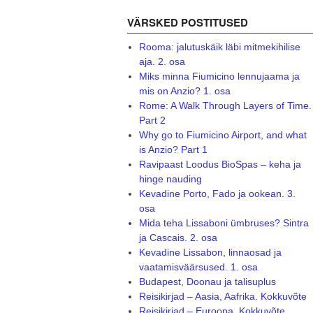
VÄRSKED POSTITUSED
Rooma: jalutuskäik läbi mitmekihilise
aja. 2. osa
Miks minna Fiumicino lennujaama ja
mis on Anzio? 1. osa
Rome: A Walk Through Layers of Time.
Part 2
Why go to Fiumicino Airport, and what
is Anzio? Part 1
Ravipaast Loodus BioSpas – keha ja
hinge nauding
Kevadine Porto, Fado ja ookean. 3.
osa
Mida teha Lissaboni ümbruses? Sintra
ja Cascais. 2. osa
Kevadine Lissabon, linnaosad ja
vaatamisväärsused. 1. osa
Budapest, Doonau ja talisuplus
Reisikirjad – Aasia, Aafrika. Kokkuvõte
Reisikirjad – Euroopa. Kokkuvõte