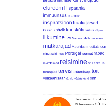
elujõud
elamise kunst
Bulgaaria
elurõõm
Hispaania
immuunsus
in English
inspiratsioon
Itaalia
järved
kooskõla
kohvik
kassid
küllus
Küpros
liikumine
Läti
Madeira
Malta
massaaz
matkarajad
meditatsioon
Mauritius
Portugal
rabad
raamat
mineraalid
Poola
reisimine
Tai
ravimtaimed
Sri Lanka
tervis
toit
teraapiad
toiduretsept
vulkaanisaar
õnn
vääriskivid
värvid
Terviseviis. Kooskõl
© Terviseviis OÜ. Kõ