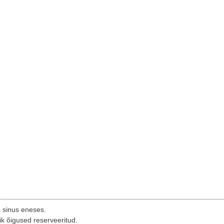
a sinus eneses.
ik õigused reserveeritud.