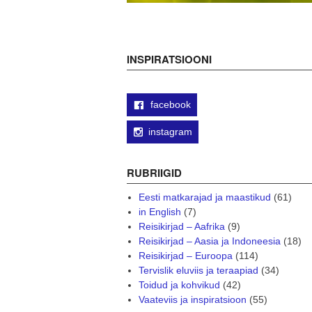
INSPIRATSIOONI
facebook
instagram
RUBRIIGID
Eesti matkarajad ja maastikud
(61)
in English
(7)
Reisikirjad – Aafrika
(9)
Reisikirjad – Aasia ja Indoneesia
(18)
Reisikirjad – Euroopa
(114)
Tervislik eluviis ja teraapiad
(34)
Toidud ja kohvikud
(42)
Vaateviis ja inspiratsioon
(55)