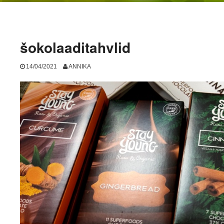
šokolaaditahvlid
14/04/2021
ANNIKA