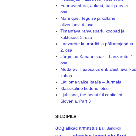
Fuerteventura, aaloed, tuul ja liiv. 5.
osa
Manrique, Teguise ja kollane
allveelaev. 4. osa
Timanfaya rahvuspark, koopad ja
kaktused. 3. osa
Lanzarote kuurordid ja põllumajandus.
2. osa
Järgmine Kanaari saar – Lanzarote. 1.
osa
Mudaravi Haapsalus ehk alasti avalikus
kohas
Läti oma väike Itaalia – Jurmala
Klassikaline kodune letšo
Ljubljana, the beautiful capital of
Slovenia. Part 3
SILDIPILV
aeg
armastus
allikad
Bali
Bangkok