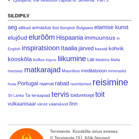
Ljubljana, the beautiful capital of Slovenia. Part 3
SILDIPILV
aeg
elamise kunst
armastus
allikad
Bulgaaria
Bali
Bangkok
elurõõm
Hispaania
elujõud
immuunsus
in
inspiratsioon
Itaalia
järved
kohvik
kassid
English
liikumine
kooskõla
Läti
küllus
Madeira
Malta
Küpros
matkarajad
meditatsioon
Mauritius
massaaz
mineraalid
reisimine
Portugal
rabad
raamat
ravimtaimed
Poola
tervis
toit
teraapiad
toiduretsept
Tai
Sri Lanka
vulkaanisaar
õnn
vääriskivid
värvid
Terviseviis. Kooskõla sinus eneses.
© Terviseviis OÜ. Kõik õigused