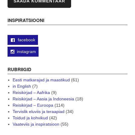
INSPIRATSIOONI
facebook
instagram
RUBRIIGID
Eesti matkarajad ja maastikud
(61)
in English
(7)
Reisikirjad – Aafrika
(9)
Reisikirjad – Aasia ja Indoneesia
(18)
Reisikirjad – Euroopa
(114)
Tervislik eluviis ja teraapiad
(34)
Toidud ja kohvikud
(42)
Vaateviis ja inspiratsioon
(55)