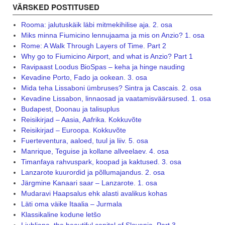
VÄRSKED POSTITUSED
Rooma: jalutuskäik läbi mitmekihilise aja. 2. osa
Miks minna Fiumicino lennujaama ja mis on Anzio? 1. osa
Rome: A Walk Through Layers of Time. Part 2
Why go to Fiumicino Airport, and what is Anzio? Part 1
Ravipaast Loodus BioSpas – keha ja hinge nauding
Kevadine Porto, Fado ja ookean. 3. osa
Mida teha Lissaboni ümbruses? Sintra ja Cascais. 2. osa
Kevadine Lissabon, linnaosad ja vaatamisväärsused. 1. osa
Budapest, Doonau ja talisuplus
Reisikirjad – Aasia, Aafrika. Kokkuvõte
Reisikirjad – Euroopa. Kokkuvõte
Fuerteventura, aaloed, tuul ja liiv. 5. osa
Manrique, Teguise ja kollane allveelaev. 4. osa
Timanfaya rahvuspark, koopad ja kaktused. 3. osa
Lanzarote kuurordid ja põllumajandus. 2. osa
Järgmine Kanaari saar – Lanzarote. 1. osa
Mudaravi Haapsalus ehk alasti avalikus kohas
Läti oma väike Itaalia – Jurmala
Klassikaline kodune letšo