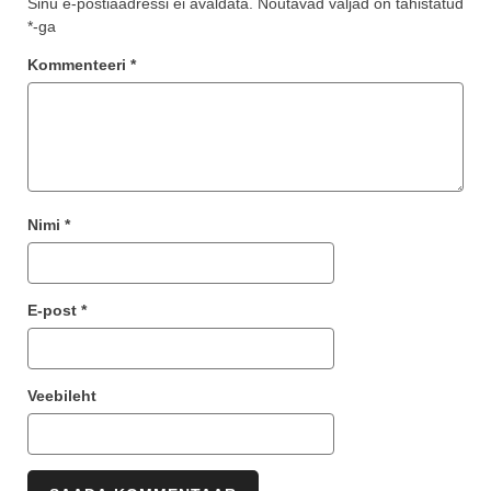
Sinu e-postiaadressi ei avaldata.
Nõutavad väljad on tähistatud
*
-ga
Kommenteeri
*
Nimi
*
E-post
*
Veebileht