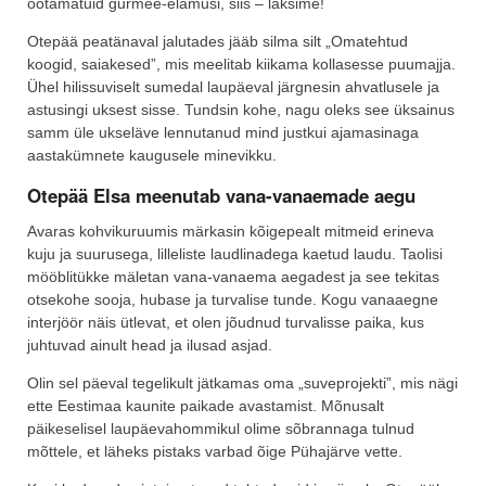
ootamatuid gurmee-elamusi, siis – läksime!
Otepää peatänaval jalutades jääb silma silt „Omatehtud
koogid, saiakesed”, mis meelitab kiikama kollasesse puumajja.
Ühel hilissuviselt sumedal laupäeval järgnesin ahvatlusele ja
astusingi uksest sisse. Tundsin kohe, nagu oleks see üksainus
samm üle ukseläve lennutanud mind justkui ajamasinaga
aastakümnete kaugusele minevikku.
Otepää Elsa meenutab vana-vanaemade aegu
Avaras kohvikuruumis märkasin kõigepealt mitmeid erineva
kuju ja suurusega, lilleliste laudlinadega kaetud laudu. Taolisi
mööblitükke mäletan vana-vanaema aegadest ja see tekitas
otsekohe sooja, hubase ja turvalise tunde. Kogu vanaaegne
interjöör näis ütlevat, et olen jõudnud turvalisse paika, kus
juhtuvad ainult head ja ilusad asjad.
Olin sel päeval tegelikult jätkamas oma „suveprojekti”, mis nägi
ette Eestimaa kaunite paikade avastamist. Mõnusalt
päikeselisel laupäevahommikul olime sõbrannaga tulnud
mõttele, et läheks pistaks varbad õige Pühajärve vette.