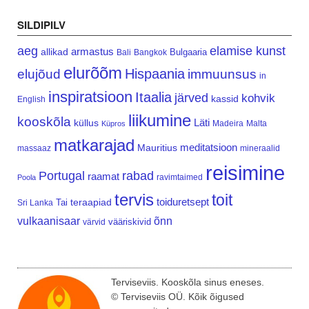
SILDIPILV
aeg
elamise kunst
armastus
allikad
Bulgaaria
Bali
Bangkok
elurõõm
Hispaania
elujõud
immuunsus
in
inspiratsioon
Itaalia
järved
kohvik
kassid
English
liikumine
kooskõla
Läti
küllus
Madeira
Malta
Küpros
matkarajad
meditatsioon
Mauritius
massaaz
mineraalid
reisimine
Portugal
rabad
raamat
ravimtaimed
Poola
tervis
toit
teraapiad
toiduretsept
Tai
Sri Lanka
vulkaanisaar
õnn
vääriskivid
värvid
Terviseviis. Kooskõla sinus eneses.
© Terviseviis OÜ. Kõik õigused