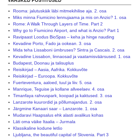
VÄRSKED POSTITUSED
Rooma: jalutuskäik läbi mitmekihilise aja. 2. osa
Miks minna Fiumicino lennujaama ja mis on Anzio? 1. osa
Rome: A Walk Through Layers of Time. Part 2
Why go to Fiumicino Airport, and what is Anzio? Part 1
Ravipaast Loodus BioSpas – keha ja hinge nauding
Kevadine Porto, Fado ja ookean. 3. osa
Mida teha Lissaboni ümbruses? Sintra ja Cascais. 2. osa
Kevadine Lissabon, linnaosad ja vaatamisväärsused. 1. osa
Budapest, Doonau ja talisuplus
Reisikirjad – Aasia, Aafrika. Kokkuvõte
Reisikirjad – Euroopa. Kokkuvõte
Fuerteventura, aaloed, tuul ja liiv. 5. osa
Manrique, Teguise ja kollane allveelaev. 4. osa
Timanfaya rahvuspark, koopad ja kaktused. 3. osa
Lanzarote kuurordid ja põllumajandus. 2. osa
Järgmine Kanaari saar – Lanzarote. 1. osa
Mudaravi Haapsalus ehk alasti avalikus kohas
Läti oma väike Itaalia – Jurmala
Klassikaline kodune letšo
Ljubljana, the beautiful capital of Slovenia. Part 3