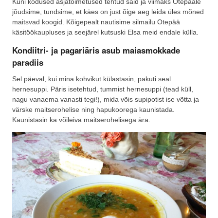
Kuni kodused asjatoimetused tehtud said ja viimaks Otepääle
jõudsime, tundsime, et käes on just õige aeg leida üles mõned
maitsvad koogid. Kõigepealt nautisime silmailu Otepää
käsitöökaupluses ja seejärel kutsuski Elsa meid endale külla.
Kondiitri- ja pagariäris asub maiasmokkade
paradiis
Sel päeval, kui mina kohvikut külastasin, pakuti seal
hernesuppi. Päris isetehtud, tummist hernesuppi (tead küll,
nagu vanaema vanasti tegi!), mida võis supipotist ise võtta ja
värske maitserohelise ning hapukoorega kaunistada.
Kaunistasin ka võileiva maitserohelisega ära.