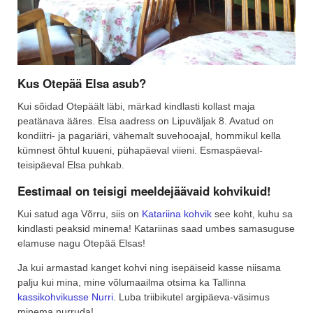
Kus Otepää Elsa asub?
Kui sõidad Otepäält läbi, märkad kindlasti kollast maja
peatänava ääres. Elsa aadress on Lipuväljak 8. Avatud on
kondiitri- ja pagariäri, vähemalt suvehooajal, hommikul kella
kümnest õhtul kuueni, pühapäeval viieni. Esmaspäeval-
teisipäeval Elsa puhkab.
Eestimaal on teisigi meeldejäävaid kohvikuid!
Kui satud aga Võrru, siis on
Katariina kohvik
see koht, kuhu sa
kindlasti peaksid minema! Katariinas saad umbes samasuguse
elamuse nagu Otepää Elsas!
Ja kui armastad kanget kohvi ning isepäiseid kasse niisama
palju kui mina, mine võlumaailma otsima ka Tallinna
kassikohvikusse Nurri
. Luba triibikutel argipäeva-väsimus
minema nurruda!