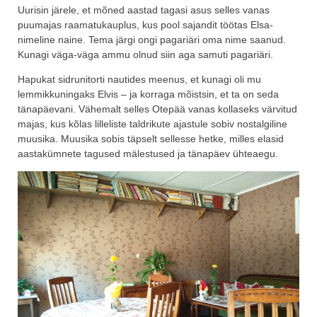
Uurisin järele, et mõned aastad tagasi asus selles vanas
puumajas raamatukauplus, kus pool sajandit töötas Elsa-
nimeline naine. Tema järgi ongi pagariäri oma nime saanud.
Kunagi väga-väga ammu olnud siin aga samuti pagariäri.
Hapukat sidrunitorti nautides meenus, et kunagi oli mu
lemmikkuningaks Elvis – ja korraga mõistsin, et ta on seda
tänapäevani. Vähemalt selles Otepää vanas kollaseks värvitud
majas, kus kõlas lilleliste taldrikute ajastule sobiv nostalgiline
muusika. Muusika sobis täpselt sellesse hetke, milles elasid
aastakümnete tagused mälestused ja tänapäev ühteaegu.