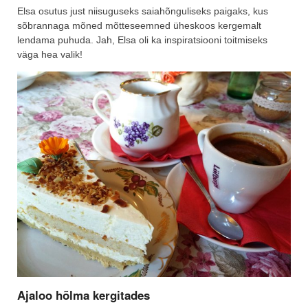
Elsa osutus just niisuguseks saiahõnguliseks paigaks, kus
sõbrannaga mõned mõtteseemned üheskoos kergemalt
lendama puhuda. Jah, Elsa oli ka inspiratsiooni toitmiseks
väga hea valik!
Ajaloo hõlma kergitades