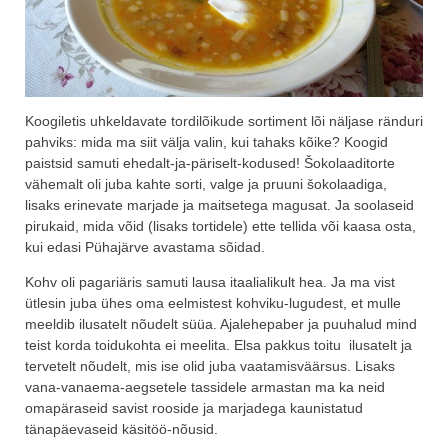
Koogiletis uhkeldavate tordilõikude sortiment lõi näljase ränduri
pahviks: mida ma siit välja valin, kui tahaks kõike? Koogid
paistsid samuti ehedalt-ja-päriselt-kodused! Šokolaaditorte
vähemalt oli juba kahte sorti, valge ja pruuni šokolaadiga,
lisaks erinevate marjade ja maitsetega magusat. Ja soolaseid
pirukaid, mida võid (lisaks tortidele) ette tellida või kaasa osta,
kui edasi Pühajärve avastama sõidad.
Kohv oli pagariäris samuti lausa itaalialikult hea. Ja ma vist
ütlesin juba ühes oma eelmistest kohviku-lugudest, et mulle
meeldib ilusatelt nõudelt süüa. Ajalehepaber ja puuhalud mind
teist korda toidukohta ei meelita. Elsa pakkus toitu ilusatelt ja
tervetelt nõudelt, mis ise olid juba vaatamisväärsus. Lisaks
vana-vanaema-aegsetele tassidele armastan ma ka neid
omapäraseid savist rooside ja marjadega kaunistatud
tänapäevaseid käsitöö-nõusid.