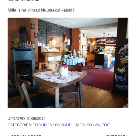
Millal sina viimati Nuustakul käisid?
UPDATED:
01/09/2019
CATEGORIES:
TOIDUD JA KOHVIKUD
TAGS:
KOHVIK
,
TOIT