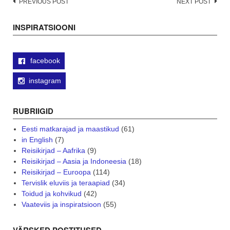
Post
PREVIOUS POST
NEXT POST
navigation
INSPIRATSIOONI
facebook
instagram
RUBRIIGID
Eesti matkarajad ja maastikud
(61)
in English
(7)
Reisikirjad – Aafrika
(9)
Reisikirjad – Aasia ja Indoneesia
(18)
Reisikirjad – Euroopa
(114)
Tervislik eluviis ja teraapiad
(34)
Toidud ja kohvikud
(42)
Vaateviis ja inspiratsioon
(55)