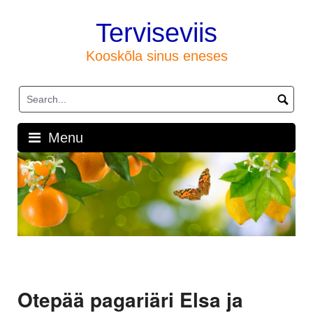
Skip
to
Terviseviis
content
Kooskõla sinus eneses
Menu
Otepää pagariäri Elsa ja