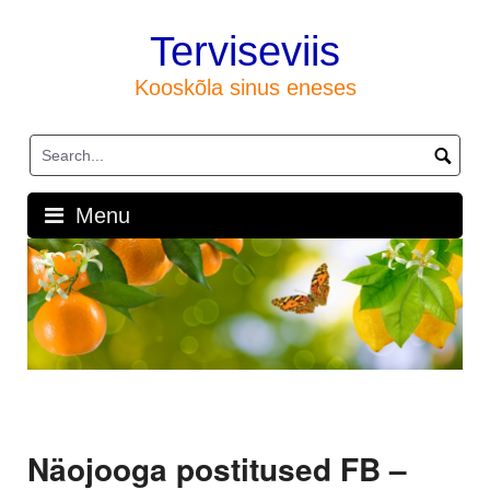
Skip
to
Terviseviis
content
Kooskõla sinus eneses
Menu
Näojooga postitused FB –