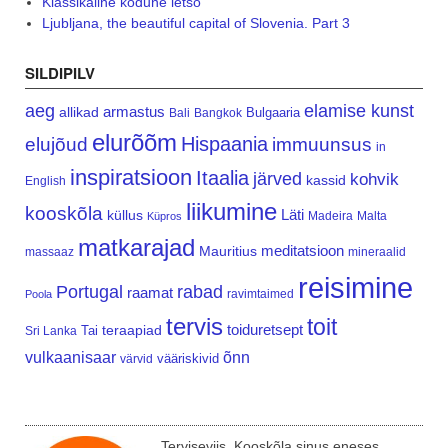
Klassikaline kodune letšo
Ljubljana, the beautiful capital of Slovenia. Part 3
SILDIPILV
aeg
elamise kunst
armastus
allikad
Bulgaaria
Bali
Bangkok
elurõõm
Hispaania
elujõud
immuunsus
in
inspiratsioon
Itaalia
järved
kohvik
kassid
English
liikumine
kooskõla
Läti
küllus
Madeira
Malta
Küpros
matkarajad
meditatsioon
Mauritius
massaaz
mineraalid
reisimine
Portugal
rabad
raamat
ravimtaimed
Poola
tervis
toit
teraapiad
toiduretsept
Tai
Sri Lanka
vulkaanisaar
õnn
vääriskivid
värvid
Terviseviis. Kooskõla sinus eneses.