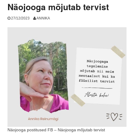
Näojooga mõjutab tervist
27/12/2023
ANNIKA
Näojooga postitused FB – Näojooga mõjutab tervist