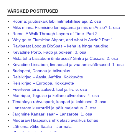
VÄRSKED POSTITUSED
Rooma: jalutuskäik läbi mitmekihilise aja. 2. osa
Miks minna Fiumicino lennujaama ja mis on Anzio? 1. osa
Rome: A Walk Through Layers of Time. Part 2
Why go to Fiumicino Airport, and what is Anzio? Part 1
Ravipaast Loodus BioSpas – keha ja hinge nauding
Kevadine Porto, Fado ja ookean. 3. osa
Mida teha Lissaboni ümbruses? Sintra ja Cascais. 2. osa
Kevadine Lissabon, linnaosad ja vaatamisväärsused. 1. osa
Budapest, Doonau ja talisuplus
Reisikirjad – Aasia, Aafrika. Kokkuvõte
Reisikirjad – Euroopa. Kokkuvõte
Fuerteventura, aaloed, tuul ja liiv. 5. osa
Manrique, Teguise ja kollane allveelaev. 4. osa
Timanfaya rahvuspark, koopad ja kaktused. 3. osa
Lanzarote kuurordid ja põllumajandus. 2. osa
Järgmine Kanaari saar – Lanzarote. 1. osa
Mudaravi Haapsalus ehk alasti avalikus kohas
Läti oma väike Itaalia – Jurmala