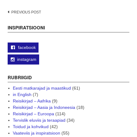
Post
PREVIOUS POST
navigation
INSPIRATSIOONI
facebook
instagram
RUBRIIGID
Eesti matkarajad ja maastikud
(61)
in English
(7)
Reisikirjad – Aafrika
(9)
Reisikirjad – Aasia ja Indoneesia
(18)
Reisikirjad – Euroopa
(114)
Tervislik eluviis ja teraapiad
(34)
Toidud ja kohvikud
(42)
Vaateviis ja inspiratsioon
(55)