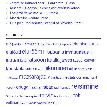
Järgmine Kanaari saar – Lanzarote. 1. osa
Mudaravi Haapsalus ehk alasti avalikus kohas
Läti oma väike Itaalia – Jurmala
Klassikaline kodune letšo
Ljubljana, the beautiful capital of Slovenia. Part 3
SILDIPILV
aeg
elamise kunst
armastus
allikad
Bulgaaria
Bali
Bangkok
elurõõm
Hispaania
elujõud
immuunsus
in
inspiratsioon
Itaalia
järved
kohvik
kassid
English
liikumine
kooskõla
Läti
küllus
Madeira
Malta
Küpros
matkarajad
meditatsioon
Mauritius
massaaz
mineraalid
reisimine
Portugal
rabad
raamat
ravimtaimed
Poola
tervis
toit
teraapiad
toiduretsept
Tai
Sri Lanka
vulkaanisaar
õnn
vääriskivid
värvid