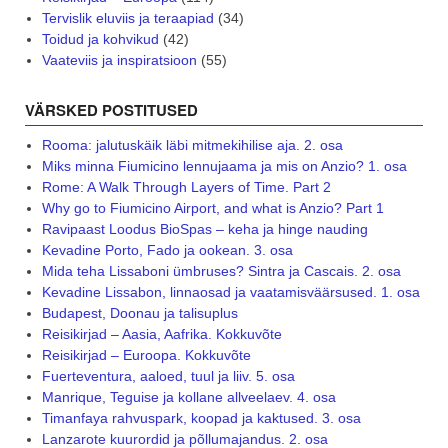
Tervislik eluviis ja teraapiad
(34)
Toidud ja kohvikud
(42)
Vaateviis ja inspiratsioon
(55)
VÄRSKED POSTITUSED
Rooma: jalutuskäik läbi mitmekihilise aja. 2. osa
Miks minna Fiumicino lennujaama ja mis on Anzio? 1. osa
Rome: A Walk Through Layers of Time. Part 2
Why go to Fiumicino Airport, and what is Anzio? Part 1
Ravipaast Loodus BioSpas – keha ja hinge nauding
Kevadine Porto, Fado ja ookean. 3. osa
Mida teha Lissaboni ümbruses? Sintra ja Cascais. 2. osa
Kevadine Lissabon, linnaosad ja vaatamisväärsused. 1. osa
Budapest, Doonau ja talisuplus
Reisikirjad – Aasia, Aafrika. Kokkuvõte
Reisikirjad – Euroopa. Kokkuvõte
Fuerteventura, aaloed, tuul ja liiv. 5. osa
Manrique, Teguise ja kollane allveelaev. 4. osa
Timanfaya rahvuspark, koopad ja kaktused. 3. osa
Lanzarote kuurordid ja põllumajandus. 2. osa