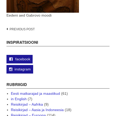
Eedeni aed Gabrovo moodi
Post
PREVIOUS POST
navigation
INSPIRATSIOONI
facebook
instagram
RUBRIIGID
Eesti matkarajad ja maastikud
(61)
in English
(7)
Reisikirjad – Aafrika
(9)
Reisikirjad – Aasia ja Indoneesia
(18)
Reisikirjad – Euroopa
(114)