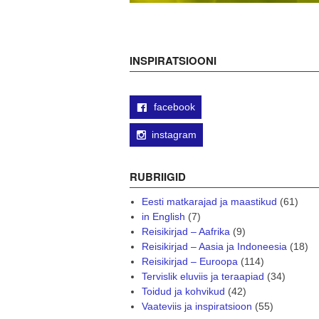
INSPIRATSIOONI
facebook
instagram
RUBRIIGID
Eesti matkarajad ja maastikud
(61)
in English
(7)
Reisikirjad – Aafrika
(9)
Reisikirjad – Aasia ja Indoneesia
(18)
Reisikirjad – Euroopa
(114)
Tervislik eluviis ja teraapiad
(34)
Toidud ja kohvikud
(42)
Vaateviis ja inspiratsioon
(55)