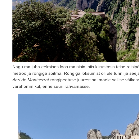
Nagu ma juba eelmises loos mainisin, siis kiirustasin teise rei
metroo ja rongiga sõitma. Rongiga loksumist oli üle tunni ja seejä
Aeri de Montserrat
rongipeatuse juurest sai mäele sellise väikes
varahommikul, enne suuri rahvamasse.