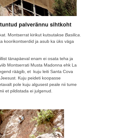
 tuntud palverännu sihtkoht
kat. Montserrat kirikut kutsutakse
Basilica
.
 ja koorikontserdid ja asub ka üks väga
llist tänapäeval enam ei osata teha ja
p viib Montserrati Musta Madonna ehk La
gend räägib, et kuju leiti Santa Cova
 Jeesust. Kuju peideti koopasse
detavalt pole kuju algusest peale nii tume
 et pildistada ei julgenud.