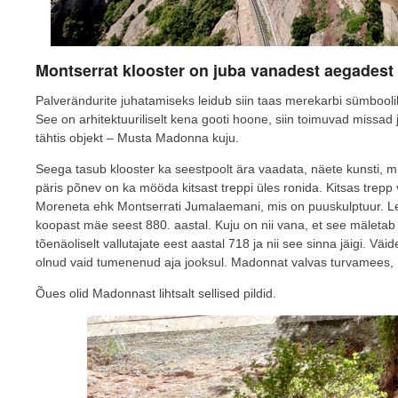
Montserrat klooster on juba vanadest aegadest
Palverändurite juhatamiseks leidub siin taas merekarbi sümbooli
See on arhitektuuriliselt kena gooti hoone, siin toimuvad missad
tähtis objekt – Musta Madonna kuju.
Seega tasub klooster ka seestpoolt ära vaadata, näete kunsti, mi
päris põnev on ka mööda kitsast treppi üles ronida. Kitsas trep
Moreneta ehk Montserrati Jumalaemani, mis on puuskulptuur. Le
koopast mäe seest 880. aastal. Kuju on nii vana, et see mäletab
tõenäoliselt vallutajate eest aastal 718 ja nii see sinna jäigi. Väi
olnud vaid tumenenud aja jooksul. Madonnat valvas turvamees, nii
Õues olid Madonnast lihtsalt sellised pildid.