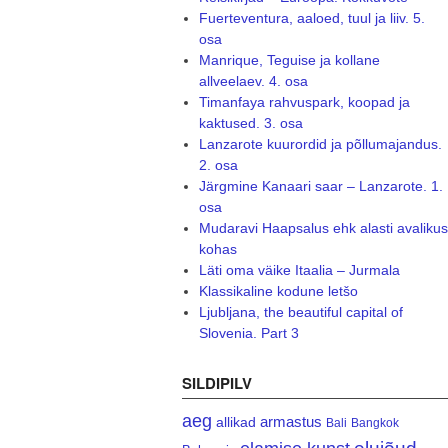
Fuerteventura, aaloed, tuul ja liiv. 5.
osa
Manrique, Teguise ja kollane
allveelaev. 4. osa
Timanfaya rahvuspark, koopad ja
kaktused. 3. osa
Lanzarote kuurordid ja põllumajandus.
2. osa
Järgmine Kanaari saar – Lanzarote. 1.
osa
Mudaravi Haapsalus ehk alasti avalikus
kohas
Läti oma väike Itaalia – Jurmala
Klassikaline kodune letšo
Ljubljana, the beautiful capital of
Slovenia. Part 3
SILDIPILV
aeg
armastus
allikad
Bali
Bangkok