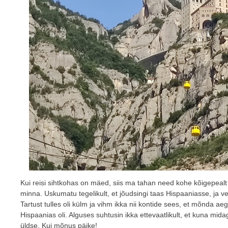
Kui reisi sihtkohas on mäed, siis ma tahan need kohe kõigepealt
minna. Uskumatu tegelikult, et jõudsingi taas Hispaaniasse, ja 
Tartust tulles oli külm ja vihm ikka nii kontide sees, et mõnda aeg
Hispaanias oli. Alguses suhtusin ikka ettevaatlikult, et kuna m
üldse. Kui mõnus päike!