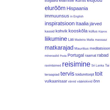
elujõud
elamise kunst
Bulgaaria
elurõõm
Hispaania
immuunsus
in English
inspiratsioon
Itaalia
järved
kooskõla
kohvik
kassid
küllus
Küpros
liikumine
Läti
Madeira
Malta
massaaz
matkarajad
meditatsioon
Mauritius
Portugal
rabad
raamat
mineraalid
Poola
reisimine
Tai
ravimtaimed
Sri Lanka
tervis
toit
teraapiad
toiduretsept
vulkaanisaar
õnn
vääriskivid
värvid