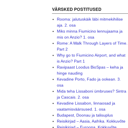
VÄRSKED POSTITUSED
Rooma: jalutuskäik läbi mitmekihilise
aja. 2. osa
Miks minna Fiumicino lennujaama ja
mis on Anzio? 1. osa
Rome: A Walk Through Layers of Time.
Part 2
Why go to Fiumicino Airport, and what
is Anzio? Part 1
Ravipaast Loodus BioSpas – keha ja
hinge nauding
Kevadine Porto, Fado ja ookean. 3.
osa
Mida teha Lissaboni ümbruses? Sintra
ja Cascais. 2. osa
Kevadine Lissabon, linnaosad ja
vaatamisväärsused. 1. osa
Budapest, Doonau ja talisuplus
Reisikirjad – Aasia, Aafrika. Kokkuvõte
Reisikirjad – Euroopa. Kokkuvõte