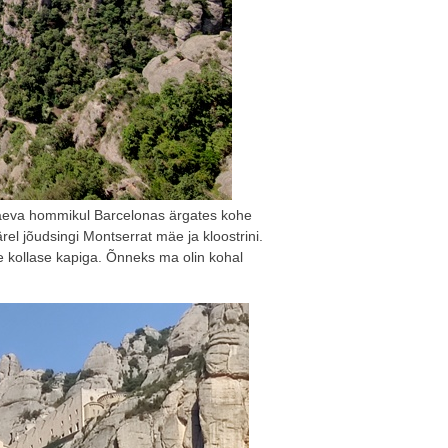
sipäeva hommikul Barcelonas ärgates kohe
rel jõudsingi Montserrat mäe ja kloostrini.
e kollase kapiga. Õnneks ma olin kohal