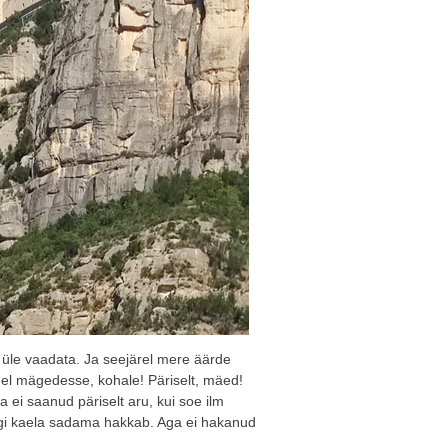
 üle vaadata. Ja seejärel mere äärde
veel mägedesse, kohale! Päriselt, mäed!
a ei saanud päriselt aru, kui soe ilm
idagi kaela sadama hakkab. Aga ei hakanud