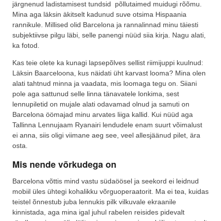
järgnenud ladistamisest tundsid põllutaimed muidugi rõõmu.
Mina aga läksin äkitselt kadunud suve otsima Hispaania
rannikule. Millised olid Barcelona ja rannalinnad minu täiesti
subjektiivse pilgu läbi, selle panengi nüüd siia kirja. Nagu alati,
ka fotod.
Kas teie olete ka kunagi lapsepõlves sellist riimijuppi kuulnud:
Läksin Baarceloona, kus näidati üht karvast looma? Mina olen
alati tahtnud minna ja vaadata, mis loomaga tegu on. Siiani
pole aga sattunud selle linna tänavatele lonkima, sest
lennupiletid on mujale alati odavamad olnud ja samuti on
Barcelona öömajad minu arvates liiga kallid. Kui nüüd aga
Tallinna Lennujaam Ryanairi lendudele enam suurt võimalust
ei anna, siis oligi viimane aeg see, veel allesjäänud pilet, ära
osta.
Mis nende võrkudega on
Barcelona võttis mind vastu südaöösel ja seekord ei leidnud
mobiil üles ühtegi kohalikku võrguoperaatorit. Ma ei tea, kuidas
teistel õnnestub juba lennukis pilk vilkuvale ekraanile
kinnistada, aga mina igal juhul rabelen reisides pidevalt