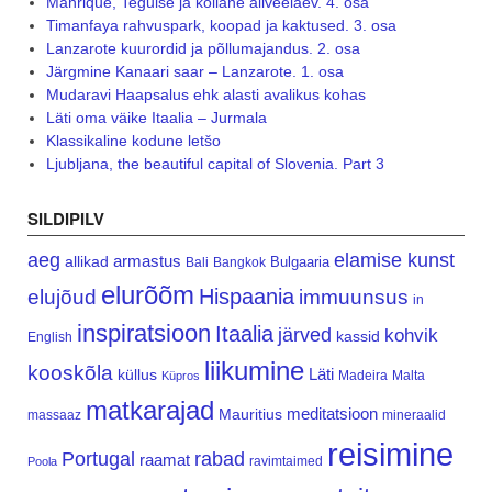
Manrique, Teguise ja kollane allveelaev. 4. osa
Timanfaya rahvuspark, koopad ja kaktused. 3. osa
Lanzarote kuurordid ja põllumajandus. 2. osa
Järgmine Kanaari saar – Lanzarote. 1. osa
Mudaravi Haapsalus ehk alasti avalikus kohas
Läti oma väike Itaalia – Jurmala
Klassikaline kodune letšo
Ljubljana, the beautiful capital of Slovenia. Part 3
SILDIPILV
aeg
elamise kunst
armastus
allikad
Bulgaaria
Bali
Bangkok
elurõõm
Hispaania
elujõud
immuunsus
in
inspiratsioon
Itaalia
järved
kohvik
kassid
English
liikumine
kooskõla
Läti
küllus
Madeira
Malta
Küpros
matkarajad
meditatsioon
Mauritius
massaaz
mineraalid
reisimine
Portugal
rabad
raamat
ravimtaimed
Poola