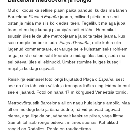
Mul oli kodus ka selline plaan paika pandud, kuidas ma lähen
Barcelona
Plaça d’España
jaama, millised piletid ma sealt
ostan ja mida ma siis kõik edasi teen. Tegelikult ma aga juba
tean, et midagi kunagi plaanipäraselt ei lähe. Hommikul
suutsin üles leida ühe metroojaama ja sõita teise jaama, kus
sain rongile ümber istuda.
Plaça d’España
, mille kohta olin
lugenud kommentaare, et varuge selle külastamiseks rohkem
aega, sest seal on suht keeruline midagi üles leida, seda ma
sel päeval üles ei leidnudki. Ümberistumine kulges kusagil
mujal ja kuidagi sujuvalt.
Reisikirja esimesel fotol ongi kujutatud Plaça d’
España,
sest
see on üks tähtsaim väljak ja transpordisõlm ning leidmata mul
see ei jäänud. Fotol on näha 47 m kõrgused Veneetsia tornid.
Metroovõrgustik Barcelona all on nagu hulgijalgne ämblik. Maa
all on muidugi kole ja üsna õudne, närvid peavad tugevad
olema, aga liigelda on, vähemalt keskuse piires, väga lihtne.
Samuti tuhiseb ronge pidevalt mitmes suunas. Kohalikud
rongid on Rodalies, Renfe on raudteefirma.