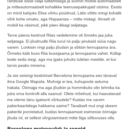
rändluse sisse-välja lülitamisega ja sunnin mobiili automaatselt
ja mitteautomaatselt kohalikke teenusepakkujaid otsima. Eestis
on mind kahjuks Elisa võrku püüdnud, Lätis võttis mingi kohalik
võrk kohe omaks, aga Hispaanias – mitte midagi. Ilmselt oli
mobiil ka väsinud, pikk päev ikkagi seljataga.
Terve päeva kestnud Riias vedelemine oli õnneks jaa juba
seljataga. Ei jõudnudki Riia turul nii palju pirukaid süüa nagu
varem. Lonkisin ringi palju jõudsin ja sõitsin lennujaama ära.
Õnneks käib buss Riia bussijaama ja lennujaama vahet. Küllap
teate seda isegi, aga ma igaks juhuks tuletan meelde, et kui
tarvis peaks minema.
Ja siis seisingi kesköösel Barcelona lennujaama ees tänaval
ilma Google Mapsita. Muhvigi ei tea, kuhupoole astuma
hakata. Öömajja ma aga jõudsin ja hommikuks olin tehnika ka
juba oma kontrolli alla saanud. Olete mõelnud, kui haavatavad
me oleme tänu igatsorti võrkudele? Kuidas me varem
paberkaartidega hakkama saime? Tavaliselt mul ongi skeem
paberile joonistatud, kuidas lennujaamast esimesse öömajja
jõuda nii, et sellest võrgutamisest mitte liiga sõltuvuses olla.
Barcelona metroovõrk ja rongid