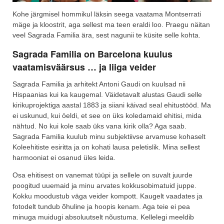
Kohe järgmisel hommikul läksin seega vaatama Montserrati
mäge ja kloostrit, aga sellest ma teen eraldi loo. Praegu näitan
veel Sagrada Familia ära, sest nagunii te küsite selle kohta.
Sagrada Familia on Barcelona kuulus
vaatamisväärsus … ja liiga veider
Sagrada Familia ja arhitekt Antoni Gaudi on kuulsad nii
Hispaanias kui ka kaugemal. Väidetavalt alustas Gaudi selle
kirikuprojektiga aastal 1883 ja siiani käivad seal ehitustööd. Ma
ei uskunud, kui öeldi, et see on üks koledamaid ehitisi, mida
nähtud. No kui kole saab üks vana kirik olla? Aga saab.
Sagrada Familia kuulub minu subjektiivse arvamuse kohaselt
Koleehitiste esiritta ja on kohati lausa peletislik. Mina sellest
harmooniat ei osanud üles leida.
Osa ehitisest on vanemat tüüpi ja sellele on suvalt juurde
poogitud uuemaid ja minu arvates kokkusobimatuid juppe.
Kokku moodustub väga veider kompott. Kaugelt vaadates ja
fotodelt tundub õhuline ja hoopis kenam. Aga teie ei pea
minuga muidugi absoluutselt nõustuma. Kellelegi meeldib