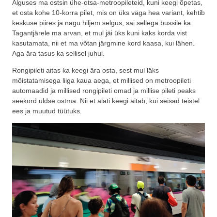
Alguses ma ostsin ühe-otsa-metroopileteid, kuni keegi õpetas,
et osta kohe 10-korra pilet, mis on üks väga hea variant, kehtib
keskuse piires ja nagu hiljem selgus, sai sellega bussile ka.
Tagantjärele ma arvan, et mul jäi üks kuni kaks korda vist
kasutamata, nii et ma võtan järgmine kord kaasa, kui lähen.
Aga ära tasus ka sellisel juhul.
Rongipileti aitas ka keegi ära osta, sest mul läks
mõistatamisega liiga kaua aega, et millised on metroopileti
automaadid ja millised rongipileti omad ja millise pileti peaks
seekord üldse ostma. Nii et alati keegi aitab, kui seisad teistel
ees ja muutud tüütuks.