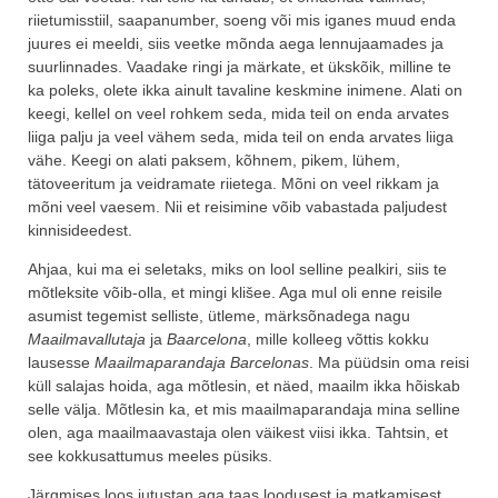
riietumisstiil, saapanumber, soeng või mis iganes muud enda
juures ei meeldi, siis veetke mõnda aega lennujaamades ja
suurlinnades. Vaadake ringi ja märkate, et ükskõik, milline te
ka poleks, olete ikka ainult tavaline keskmine inimene. Alati on
keegi, kellel on veel rohkem seda, mida teil on enda arvates
liiga palju ja veel vähem seda, mida teil on enda arvates liiga
vähe. Keegi on alati paksem, kõhnem, pikem, lühem,
tätoveeritum ja veidramate riietega. Mõni on veel rikkam ja
mõni veel vaesem. Nii et reisimine võib vabastada paljudest
kinnisideedest.
Ahjaa, kui ma ei seletaks, miks on lool selline pealkiri, siis te
mõtleksite võib-olla, et mingi klišee. Aga mul oli enne reisile
asumist tegemist selliste, ütleme, märksõnadega nagu
Maailmavallutaja
ja
Baarcelona
, mille kolleeg võttis kokku
lausesse
Maailmaparandaja Barcelonas
. Ma püüdsin oma reisi
küll salajas hoida, aga mõtlesin, et näed, maailm ikka hõiskab
selle välja. Mõtlesin ka, et mis maailmaparandaja mina selline
olen, aga maailmaavastaja olen väikest viisi ikka. Tahtsin, et
see kokkusattumus meeles püsiks.
Järgmises loos jutustan aga taas loodusest ja matkamisest,