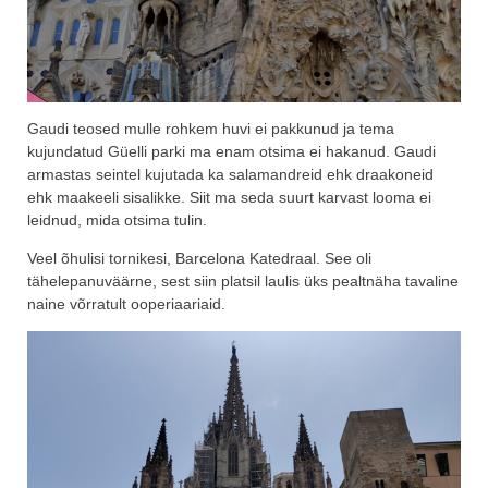
Gaudi teosed mulle rohkem huvi ei pakkunud ja tema
kujundatud Güelli parki ma enam otsima ei hakanud. Gaudi
armastas seintel kujutada ka salamandreid ehk draakoneid
ehk maakeeli sisalikke. Siit ma seda suurt karvast looma ei
leidnud, mida otsima tulin.
Veel õhulisi tornikesi, Barcelona Katedraal. See oli
tähelepanuväärne, sest siin platsil laulis üks pealtnäha tavaline
naine võrratult ooperiaariaid.