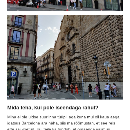
Mida teha, kui pole iseendaga rahul?
Mina ei ole üldse suurlinna tüüpi, aga kuna mul oli kaua aega
igatsus Barcelona ära näha, siis ma rõõmustan, et see reis
ette sai võetud. Kui teile ka tundub, et omaenda välimus,