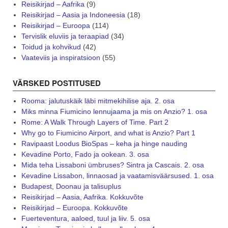
Reisikirjad – Aafrika
(9)
Reisikirjad – Aasia ja Indoneesia
(18)
Reisikirjad – Euroopa
(114)
Tervislik eluviis ja teraapiad
(34)
Toidud ja kohvikud
(42)
Vaateviis ja inspiratsioon
(55)
VÄRSKED POSTITUSED
Rooma: jalutuskäik läbi mitmekihilise aja. 2. osa
Miks minna Fiumicino lennujaama ja mis on Anzio? 1. osa
Rome: A Walk Through Layers of Time. Part 2
Why go to Fiumicino Airport, and what is Anzio? Part 1
Ravipaast Loodus BioSpas – keha ja hinge nauding
Kevadine Porto, Fado ja ookean. 3. osa
Mida teha Lissaboni ümbruses? Sintra ja Cascais. 2. osa
Kevadine Lissabon, linnaosad ja vaatamisväärsused. 1. osa
Budapest, Doonau ja talisuplus
Reisikirjad – Aasia, Aafrika. Kokkuvõte
Reisikirjad – Euroopa. Kokkuvõte
Fuerteventura, aaloed, tuul ja liiv. 5. osa