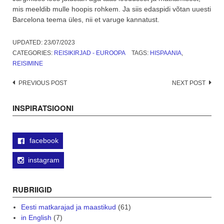
mis meeldib mulle hoopis rohkem. Ja siis edaspidi võtan uuesti
Barcelona teema üles, nii et varuge kannatust.
UPDATED:
23/07/2023
CATEGORIES:
REISIKIRJAD - EUROOPA
TAGS:
HISPAANIA
,
REISIMINE
Post
PREVIOUS POST
NEXT POST
navigation
INSPIRATSIOONI
facebook
instagram
RUBRIIGID
Eesti matkarajad ja maastikud
(61)
in English
(7)