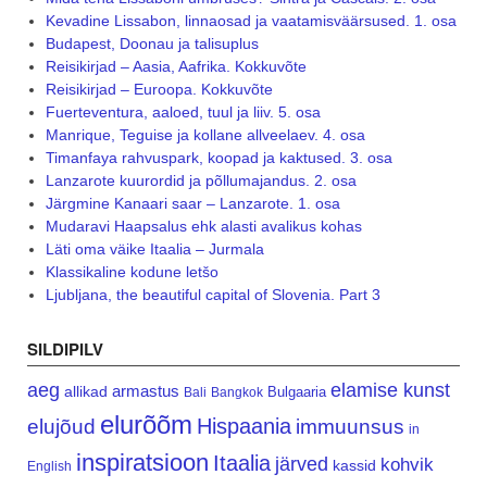
Kevadine Lissabon, linnaosad ja vaatamisväärsused. 1. osa
Budapest, Doonau ja talisuplus
Reisikirjad – Aasia, Aafrika. Kokkuvõte
Reisikirjad – Euroopa. Kokkuvõte
Fuerteventura, aaloed, tuul ja liiv. 5. osa
Manrique, Teguise ja kollane allveelaev. 4. osa
Timanfaya rahvuspark, koopad ja kaktused. 3. osa
Lanzarote kuurordid ja põllumajandus. 2. osa
Järgmine Kanaari saar – Lanzarote. 1. osa
Mudaravi Haapsalus ehk alasti avalikus kohas
Läti oma väike Itaalia – Jurmala
Klassikaline kodune letšo
Ljubljana, the beautiful capital of Slovenia. Part 3
SILDIPILV
aeg
elamise kunst
armastus
allikad
Bulgaaria
Bali
Bangkok
elurõõm
Hispaania
elujõud
immuunsus
in
inspiratsioon
Itaalia
järved
kohvik
kassid
English