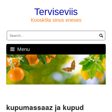
Skip
to
Terviseviis
content
Kooskõla sinus eneses
Menu
kupumassaaz ja kupud