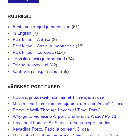
RUBRIIGID
Eesti matkarajad ja maastikud
(61)
in English
(7)
Reisikirjad – Aafrika
(9)
Reisikirjad – Aasia ja Indoneesia
(18)
Reisikirjad – Euroopa
(114)
Tervislik eluviis ja teraapiad
(34)
Toidud ja kohvikud
(42)
Vaateviis ja inspiratsioon
(55)
VÄRSKED POSTITUSED
Rooma: jalutuskäik läbi mitmekihilise aja. 2. osa
Miks minna Fiumicino lennujaama ja mis on Anzio? 1. osa
Rome: A Walk Through Layers of Time. Part 2
Why go to Fiumicino Airport, and what is Anzio? Part 1
Ravipaast Loodus BioSpas – keha ja hinge nauding
Kevadine Porto, Fado ja ookean. 3. osa
Mida teha Lissaboni ümbruses? Sintra ja Cascais. 2. osa