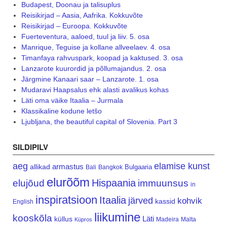
Budapest, Doonau ja talisuplus
Reisikirjad – Aasia, Aafrika. Kokkuvõte
Reisikirjad – Euroopa. Kokkuvõte
Fuerteventura, aaloed, tuul ja liiv. 5. osa
Manrique, Teguise ja kollane allveelaev. 4. osa
Timanfaya rahvuspark, koopad ja kaktused. 3. osa
Lanzarote kuurordid ja põllumajandus. 2. osa
Järgmine Kanaari saar – Lanzarote. 1. osa
Mudaravi Haapsalus ehk alasti avalikus kohas
Läti oma väike Itaalia – Jurmala
Klassikaline kodune letšo
Ljubljana, the beautiful capital of Slovenia. Part 3
SILDIPILV
aeg
elamise kunst
armastus
allikad
Bulgaaria
Bali
Bangkok
elurõõm
Hispaania
elujõud
immuunsus
in
inspiratsioon
Itaalia
järved
kohvik
kassid
English
liikumine
kooskõla
Läti
küllus
Madeira
Malta
Küpros