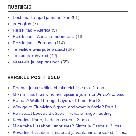
RUBRIIGID
Eesti matkarajad ja maastikud
(61)
in English
(7)
Reisikirjad – Aafrika
(9)
Reisikirjad – Aasia ja Indoneesia
(18)
Reisikirjad – Euroopa
(114)
Tervislik eluviis ja teraapiad
(34)
Toidud ja kohvikud
(42)
Vaateviis ja inspiratsioon
(55)
VÄRSKED POSTITUSED
Rooma: jalutuskäik läbi mitmekihilise aja. 2. osa
Miks minna Fiumicino lennujaama ja mis on Anzio? 1. osa
Rome: A Walk Through Layers of Time. Part 2
Why go to Fiumicino Airport, and what is Anzio? Part 1
Ravipaast Loodus BioSpas – keha ja hinge nauding
Kevadine Porto, Fado ja ookean. 3. osa
Mida teha Lissaboni ümbruses? Sintra ja Cascais. 2. osa
Kevadine Lissabon, linnaosad ja vaatamisväärsused. 1. osa