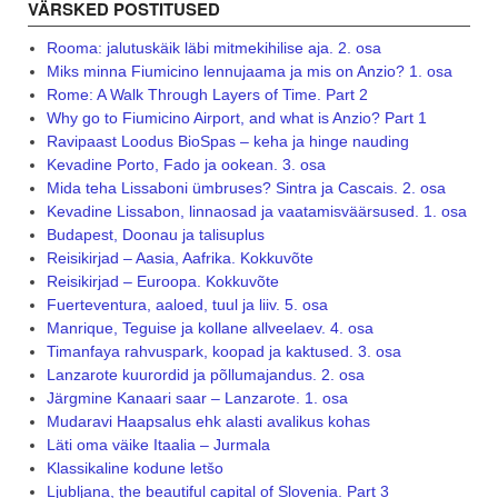
VÄRSKED POSTITUSED
Rooma: jalutuskäik läbi mitmekihilise aja. 2. osa
Miks minna Fiumicino lennujaama ja mis on Anzio? 1. osa
Rome: A Walk Through Layers of Time. Part 2
Why go to Fiumicino Airport, and what is Anzio? Part 1
Ravipaast Loodus BioSpas – keha ja hinge nauding
Kevadine Porto, Fado ja ookean. 3. osa
Mida teha Lissaboni ümbruses? Sintra ja Cascais. 2. osa
Kevadine Lissabon, linnaosad ja vaatamisväärsused. 1. osa
Budapest, Doonau ja talisuplus
Reisikirjad – Aasia, Aafrika. Kokkuvõte
Reisikirjad – Euroopa. Kokkuvõte
Fuerteventura, aaloed, tuul ja liiv. 5. osa
Manrique, Teguise ja kollane allveelaev. 4. osa
Timanfaya rahvuspark, koopad ja kaktused. 3. osa
Lanzarote kuurordid ja põllumajandus. 2. osa
Järgmine Kanaari saar – Lanzarote. 1. osa
Mudaravi Haapsalus ehk alasti avalikus kohas
Läti oma väike Itaalia – Jurmala
Klassikaline kodune letšo
Ljubljana, the beautiful capital of Slovenia. Part 3