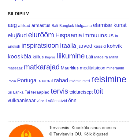
SILDIPILV
aeg
elamise kunst
armastus
allikad
Bulgaaria
Bali
Bangkok
elurõõm
Hispaania
elujõud
immuunsus
in
inspiratsioon
Itaalia
järved
kohvik
kassid
English
liikumine
kooskõla
Läti
küllus
Madeira
Malta
Küpros
matkarajad
meditatsioon
Mauritius
massaaz
mineraalid
reisimine
Portugal
rabad
raamat
ravimtaimed
Poola
tervis
toit
teraapiad
toiduretsept
Tai
Sri Lanka
vulkaanisaar
õnn
vääriskivid
värvid
Terviseviis. Kooskõla sinus eneses.
© Terviseviis OÜ. Kõik õigused