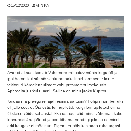
15/12/2020
ANNIKA
Avatud aknast kostab Vahemere rahustav mühin kogu öö ja
igal hommikul sünnib vastu rannakaljusid tormavate lainte
tekitatud kõrgelennulistest vahupritsmetest imekaunis
Aphrodite justkui uuesti. Selline on minu jaoks Küpros.
Kuidas ma praegusel ajal reisima sattusin? Põhjus number üks
oli jälle see, et Õie ostis lennupiletid. Kuigi lennupileteid olime
üksteise võidu sel aastal ikka ostnud, olid minul vähemalt kaks
lennureisi ära jäänud ja seetõttu ma nendegi piletite ostmisel
eriti kaugele ei mõelnud. Pigem, et näis kas saab raha tagasi