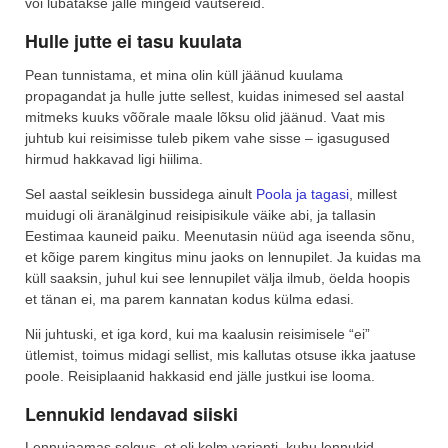
või lubatakse jälle mingeid vautšereid.
Hulle jutte ei tasu kuulata
Pean tunnistama, et mina olin küll jäänud kuulama
propagandat ja hulle jutte sellest, kuidas inimesed sel aastal
mitmeks kuuks võõrale maale lõksu olid jäänud. Vaat mis
juhtub kui reisimisse tuleb pikem vahe sisse – igasugused
hirmud hakkavad ligi hiilima.
Sel aastal seiklesin bussidega ainult
Poola ja tagasi
, millest
muidugi oli äranälginud reisipisikule väike abi, ja tallasin
Eestimaa kauneid paiku. Meenutasin nüüd aga iseenda sõnu,
et kõige parem kingitus minu jaoks on lennupilet. Ja kuidas ma
küll saaksin, juhul kui see lennupilet välja ilmub, öelda hoopis
et tänan ei, ma parem kannatan kodus külma edasi.
Nii juhtuski, et iga kord, kui ma kaalusin reisimisele “ei”
ütlemist, toimus midagi sellist, mis kallutas otsuse ikka jaatuse
poole. Reisiplaanid hakkasid end jälle justkui ise looma.
Lennukid lendavad siiski
Lennujaamas selgus, et oli kolm varianti, kuhu lennukid