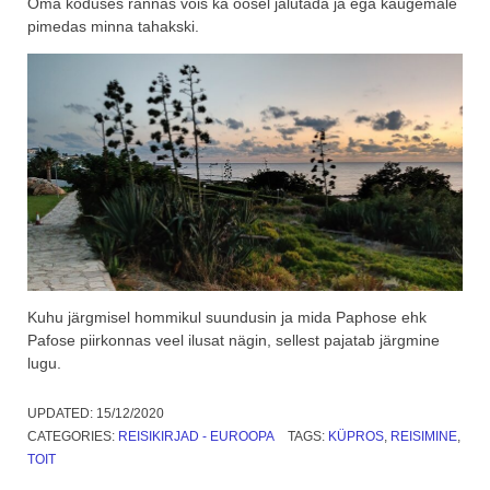
Oma koduses rannas võis ka öösel jalutada ja ega kaugemale
pimedas minna tahakski.
Kuhu järgmisel hommikul suundusin ja mida Paphose ehk
Pafose piirkonnas veel ilusat nägin, sellest pajatab järgmine
lugu.
UPDATED:
15/12/2020
CATEGORIES:
REISIKIRJAD - EUROOPA
TAGS:
KÜPROS
,
REISIMINE
,
TOIT