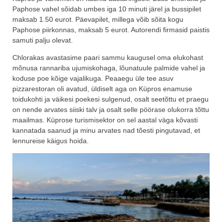
Paphose vahel sõidab umbes iga 10 minuti järel ja bussipilet
maksab 1.50 eurot. Päevapilet, millega võib sõita kogu
Paphose piirkonnas, maksab 5 eurot. Autorendi firmasid paistis
samuti palju olevat.
Chlorakas avastasime paari sammu kaugusel oma elukohast
mõnusa rannariba ujumiskohaga, lõunatuule palmide vahel ja
koduse poe kõige vajalikuga. Peaaegu üle tee asuv
pizzarestoran oli avatud, üldiselt aga on Küpros enamuse
toidukohti ja väikesi poekesi sulgenud, osalt seetõttu et praegu
on nende arvates siiski talv ja osalt selle pöörase olukorra tõttu
maailmas. Küprose turismisektor on sel aastal väga kõvasti
kannatada saanud ja minu arvates nad tõesti pingutavad, et
lennureise käigus hoida.