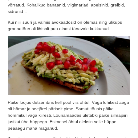
võrratud. Kohalikud banaanid, viigimarjad, apelsinid, greibid,
sidrunid…
Kui niiii suuri ja valmis avokaadosid on olemas ning üliküps
granaatõun oli lihtsalt puu otsast tänavale kukkunud:
Päike loojus detsembris kell pool viis õhtul. Väga lühikest aega
oli hämar ja seejärel päriselt pime. Samuti tõusis päike
hommikul väga kiiresti. Lõunamaades ületabki päike silmapiiri
justkui ühe hüppega. Esimesel õhtul oleksin selle hüppe
peaaegu maha maganud.