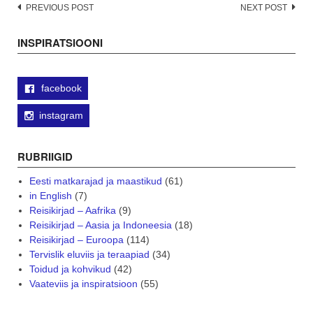
Post
PREVIOUS POST
NEXT POST
navigation
INSPIRATSIOONI
facebook
instagram
RUBRIIGID
Eesti matkarajad ja maastikud
(61)
in English
(7)
Reisikirjad – Aafrika
(9)
Reisikirjad – Aasia ja Indoneesia
(18)
Reisikirjad – Euroopa
(114)
Tervislik eluviis ja teraapiad
(34)
Toidud ja kohvikud
(42)
Vaateviis ja inspiratsioon
(55)