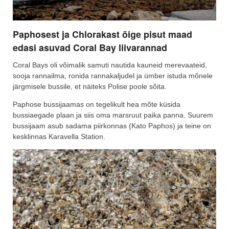
Paphosest ja Chlorakast õige pisut maad
edasi asuvad Coral Bay liivarannad
Coral Bays oli võimalik samuti nautida kauneid merevaateid,
sooja rannailma, ronida rannakaljudel ja ümber istuda mõnele
järgmisele bussile, et näiteks Polise poole sõita.
Paphose bussijaamas on tegelikult hea mõte küsida
bussiaegade plaan ja siis oma marsruut paika panna. Suurem
bussijaam asub sadama piirkonnas (Kato Paphos) ja teine on
kesklinnas Karavella Station.