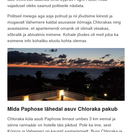
vajadusel oleks saanud politseile näidata.
Politseil meiega aga asja polnud ja nii jõudsime kiiresti ja
mugavalt Vahemere kaldal asuvasse öömajja Chlorakas ning
avastasime, et apartemendi omanik oli ülimalt viisakas,
sõbralik ja abivalmis inimene. Kohale jõudes oli meil juba ka
esimene info kohaliku eluolu kohta olemas.
Mida Paphose lähedal asuv Chloraka pakub
Chloraka küla asub Paphose linnast umbes 3 km eemal ja
siinne rannaäär on hotelle täis pikitud. Pole ka ime, sest
Küpros ja Vahemeri on kaunid aastaringselt. Buss Chloraka ja