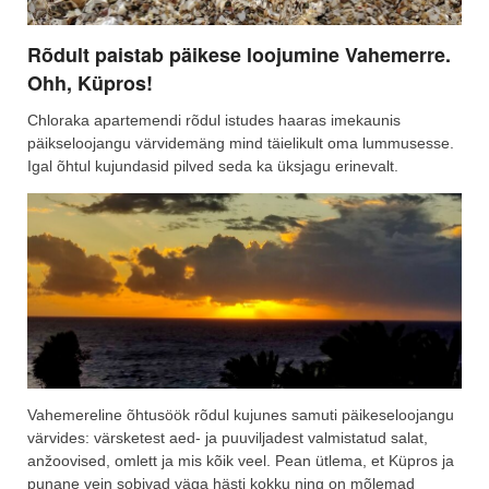
Rõdult paistab päikese loojumine Vahemerre.
Ohh, Küpros!
Chloraka apartemendi rõdul istudes haaras imekaunis
päikseloojangu värvidemäng mind täielikult oma lummusesse.
Igal õhtul kujundasid pilved seda ka üksjagu erinevalt.
Vahemereline õhtusöök rõdul kujunes samuti päikeseloojangu
värvides: värsketest aed- ja puuviljadest valmistatud salat,
anžoovised, omlett ja mis kõik veel. Pean ütlema, et Küpros ja
punane vein sobivad väga hästi kokku ning on mõlemad