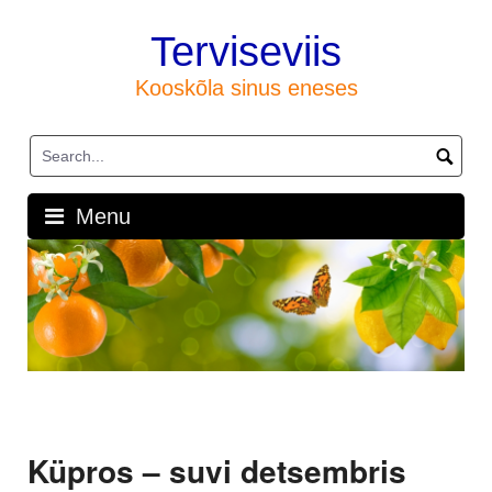
Skip
to
Terviseviis
content
Kooskõla sinus eneses
Menu
Küpros – suvi detsembris