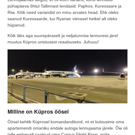
pühapäeva õhtul Tallinnast lendasid: Paphos, Kuressaare ja
Riia. Kõik need variandid on minu arvates head. Ehk oleks
saanud Kuressaarde, kui Ryanair viimasel hetkel alt oleks
hüpanud.
Kõik läks aga suurepäraselt ja neljatunnise lennureisi järel
muutus Küpros unistusest reaalsuseks. Juhuuu!
Milline on Küpros öösel
Öösel kehtib Küprosel komandanditund, nii et kutsusime oma
apartemendi omaniku endale autoga lennujaama järele. Õie oli
talle eelnevalt saatnud oma Cyprus Flight Passi, mida