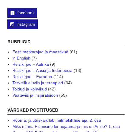
facebook
instagram
RUBRIIGID
Eesti matkarajad ja maastikud
(61)
in English
(7)
Reisikirjad – Aafrika
(9)
Reisikirjad – Aasia ja Indoneesia
(18)
Reisikirjad – Euroopa
(114)
Tervislik eluviis ja teraapiad
(34)
Toidud ja kohvikud
(42)
Vaateviis ja inspiratsioon
(55)
VÄRSKED POSTITUSED
Rooma: jalutuskäik läbi mitmekihilise aja. 2. osa
Miks minna Fiumicino lennujaama ja mis on Anzio? 1. osa