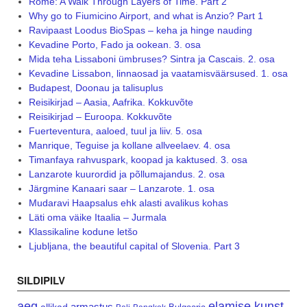
Rome: A Walk Through Layers of Time. Part 2
Why go to Fiumicino Airport, and what is Anzio? Part 1
Ravipaast Loodus BioSpas – keha ja hinge nauding
Kevadine Porto, Fado ja ookean. 3. osa
Mida teha Lissaboni ümbruses? Sintra ja Cascais. 2. osa
Kevadine Lissabon, linnaosad ja vaatamisväärsused. 1. osa
Budapest, Doonau ja talisuplus
Reisikirjad – Aasia, Aafrika. Kokkuvõte
Reisikirjad – Euroopa. Kokkuvõte
Fuerteventura, aaloed, tuul ja liiv. 5. osa
Manrique, Teguise ja kollane allveelaev. 4. osa
Timanfaya rahvuspark, koopad ja kaktused. 3. osa
Lanzarote kuurordid ja põllumajandus. 2. osa
Järgmine Kanaari saar – Lanzarote. 1. osa
Mudaravi Haapsalus ehk alasti avalikus kohas
Läti oma väike Itaalia – Jurmala
Klassikaline kodune letšo
Ljubljana, the beautiful capital of Slovenia. Part 3
SILDIPILV
aeg
elamise kunst
armastus