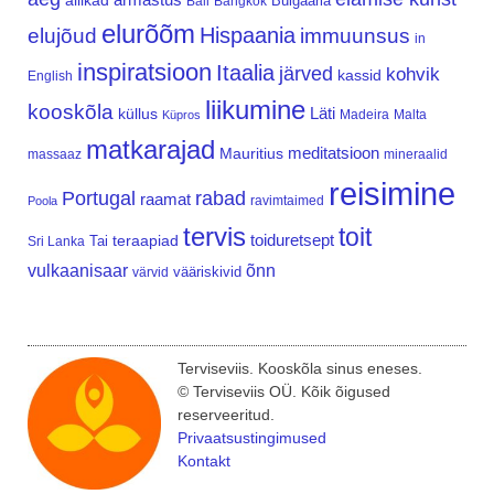
allikad
Bulgaaria
Bali
Bangkok
elurõõm
Hispaania
elujõud
immuunsus
in
inspiratsioon
Itaalia
järved
kohvik
kassid
English
liikumine
kooskõla
Läti
küllus
Madeira
Malta
Küpros
matkarajad
meditatsioon
Mauritius
massaaz
mineraalid
reisimine
Portugal
rabad
raamat
ravimtaimed
Poola
tervis
toit
teraapiad
toiduretsept
Tai
Sri Lanka
vulkaanisaar
õnn
vääriskivid
värvid
Terviseviis. Kooskõla sinus eneses.
© Terviseviis OÜ. Kõik õigused
reserveeritud.
Privaatsustingimused
Kontakt